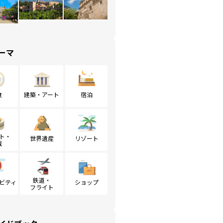
ーマ
食
建築・アート
宿泊
ト・
世界遺産
リゾート
戦
鉄道・
ビティ
ショップ
フライト