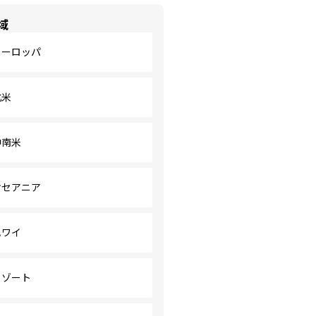
域
ヨーロッパ
北米
中南米
オセアニア
ハワイ
リゾート