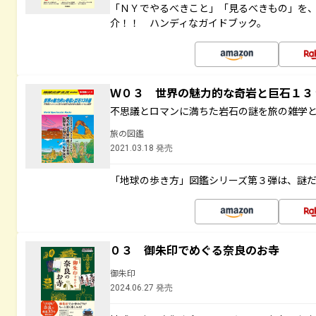
「ＮＹでやるべきこと」「見るべきもの」を
介！！ ハンディなガイドブック。
Ｗ０３ 世界の魅力的な奇岩と巨石１
不思議とロマンに満ちた岩石の謎を旅の雑学
旅の図鑑
2021.03.18 発売
「地球の歩き方」図鑑シリーズ第３弾は、謎
０３ 御朱印でめぐる奈良のお寺
御朱印
2024.06.27 発売