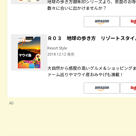
地球の歩き方御朱印シリーズより、奈良のお
数々に合いに出かけませんか？
Ｒ０３ 地球の歩き方 リゾートスタイ
Resort Style
2018.12.12 発売
大自然から感度の高いグルメ＆ショッピング
ァーム巡りやマウイ産おみやげも満載！
AD