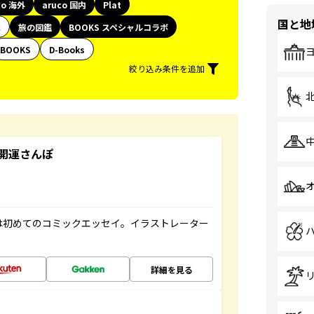
co 海外
aruco 国内
Plat
国と地
代
旅の図鑑
BOOKS スペシャルコラボ
BOOKS
D-Books
絞り込み条件を追加
開運さんぽ
は初めてのコミックエッセイ。イラストレーター
詳細を見る