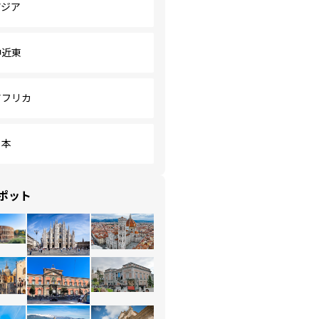
アジア
中近東
アフリカ
日本
ポット