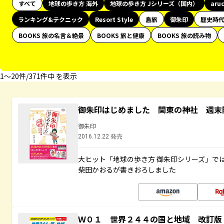
すべて
地球の歩き方 海外
地球の歩き方 Jシリーズ（国内）
aru
ランキング&テクニック
Resort Style
島旅
御朱印
歴史時
BOOKS 旅の名言＆絶景
BOOKS 旅と健康
BOOKS 旅の読み物
1〜20件/371件中 を表示
御朱印はじめました 関東の神社 週末
御朱印
2016.12.22 発売
大ヒット「地球の歩き方 御朱印シリーズ」で
柴田かおるが書きおろしました
Ｗ０１ 世界２４４の国と地域 改訂版