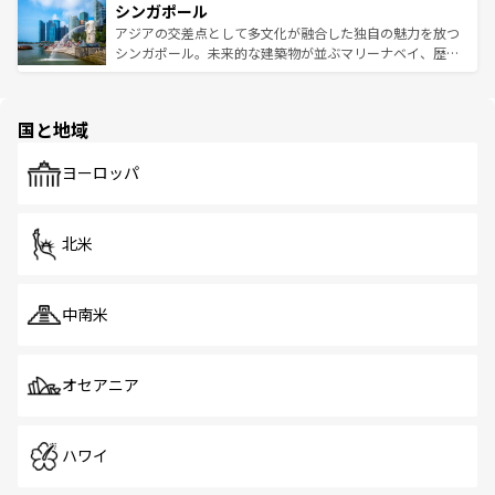
参照してほしい。
シンガポール
激する。気候は一年中温暖で、どの季節にも異なる楽しみ
み、どこを訪れても感動するはず。観光スポットが密集し
が待っている。親しみやすいタイの人々、仏教を中心とし
ており、効率よく見どころを回れるのも魅力。息をのむよ
アジアの交差点として多文化が融合した独自の魅力を放つ
た文化、そして多様な観光資源が、訪れる旅人を魅了し続
うな絶景から文化的な体験まで、香港を存分に楽しみ尽く
シンガポール。未来的な建築物が並ぶマリーナベイ、歴史
ける。 なお、新着のタイ情報は
コンテンツ一覧
を参照して
そう。 なお、新着の香港情報は
コンテンツ一覧
を参照して
と伝統を感じられるエスニックタウン、多数の緑豊かな公
ほしい。
ほしい。
園や自然保護区など、自然が調和した近代的な景観と文化
の多様性あふれるカラフルな町は、どこを歩いても新しい
国と地域
発見がある。さらに、治安のよさや充実した公共交通機関
も、旅行者にとっては魅力的なポイント。グルメも豊富
で、ホーカーズは地元の風情を楽しめる外せないスポット
ヨーロッパ
だ。訪れる人を飽きさせないシンガポールで、多様な魅力
を体感しよう。 なお、新着のシンガポール情報は
コンテン
ツ一覧
を参照してほしい。
北米
中南米
オセアニア
ハワイ