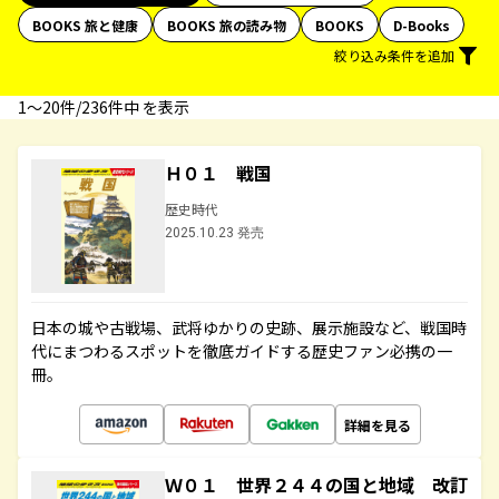
BOOKS 旅と健康
BOOKS 旅の読み物
BOOKS
D-Books
絞り込み条件を追加
1〜20件/236件中 を表示
Ｈ０１ 戦国
歴史時代
2025.10.23 発売
日本の城や古戦場、武将ゆかりの史跡、展示施設など、戦国時
代にまつわるスポットを徹底ガイドする歴史ファン必携の一
冊。
詳細を見る
Ｗ０１ 世界２４４の国と地域 改訂