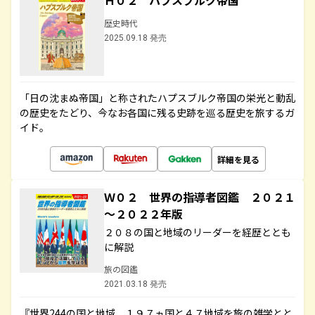
Ｈ０２ ハプスブルク帝国
歴史時代
2025.09.18 発売
「日の沈まぬ帝国」と称されたハプスブルク帝国の栄光と動乱
の歴史をたどり、今なお各国に残る史跡を巡る歴史を旅するガ
イド。
詳細を見る
Ｗ０２ 世界の指導者図鑑 ２０２１
～２０２２年版
２０８の国と地域のリーダーを経歴ととも
に解説
旅の図鑑
2021.03.18 発売
『世界244の国と地域 １９７ヵ国と４７地域を旅の雑学とと