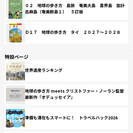
０２ 地球の歩き方 島旅 奄美大島 喜界島 加計
呂麻島（奄美群島１） ５訂版
Ｄ１７ 地球の歩き方 タイ ２０２７～２０２８
特設ページ
世界遺産ランキング
地球の歩き方 meets クリストファー・ノーラン監督
最新作『オデュッセイア』
準備も滞在もスマートに！ トラベルハック2026