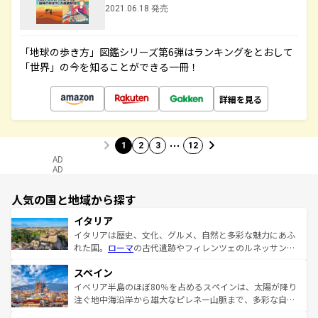
2021.06.18 発売
「地球の歩き方」図鑑シリーズ第6弾はランキングをとおして
「世界」の今を知ることができる一冊！
詳細を見る
…
1
2
3
12
AD
AD
人気の国と地域から探す
イタリア
イタリアは歴史、文化、グルメ、自然と多彩な魅力にあふ
れた国。
ローマ
の古代遺跡やフィレンツェのルネッサンス
美術、ヴェネツィアの運河など、歴史あるスポットはもち
スペイン
ろん、トスカーナの美しい田園風景やアマルフィ海岸の絶
景など、自然景観も見逃せない。観光の合間には、本場の
イベリア半島のほぼ80％を占めるスペインは、太陽が降り
ピザやパスタなど、絶品のイタリア料理を堪能することも
注ぐ地中海沿岸から雄大なピレネー山脈まで、多彩な自然
できる。朝目覚めてから夜眠るまで、すべての瞬間を楽し
と文化が詰まったヨーロッパ屈指の旅行先だ。多様な地域