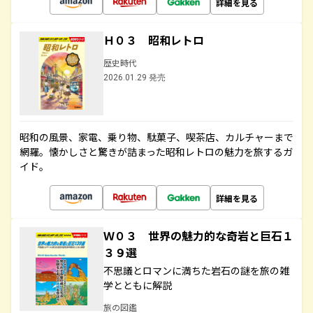
詳細を見る
Ｈ０３ 昭和レトロ
歴史時代
2026.01.29 発売
昭和の風景、家電、乗り物、駄菓子、喫茶店、カルチャーまで
網羅。懐かしさと驚きが詰まった昭和レトロの魅力を旅するガ
イド。
詳細を見る
Ｗ０３ 世界の魅力的な奇岩と巨石１
３９選
不思議とロマンに満ちた岩石の謎を旅の雑
学とともに解説
旅の図鑑