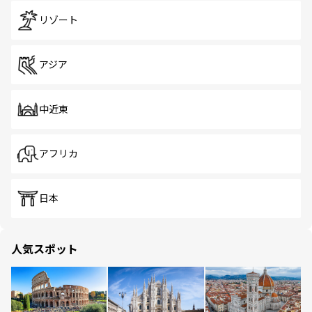
リゾート
アジア
中近東
アフリカ
日本
人気スポット