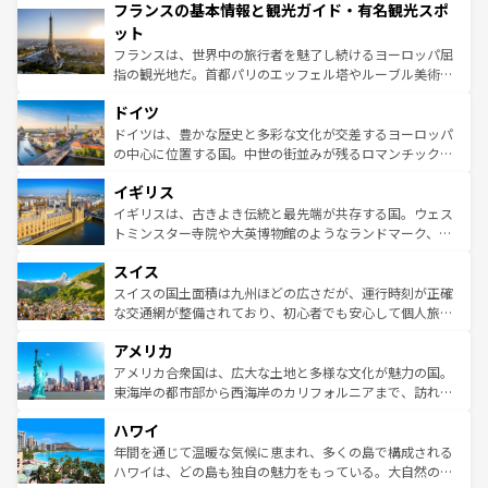
フランスの基本情報と観光ガイド・有名観光スポ
ませてくれるイタリアで、忘れられない旅をしてみよう！
文化が根付くこの国では、情熱的なフラメンコ、熱気あふ
なお、新着のイタリア情報は
コンテンツ一覧
を参照してほ
れる闘牛、そして美味しいタパスが生活の一部となってい
ット
しい。
る。首都マドリードの洗練された雰囲気や、バルセロナの
フランスは、世界中の旅行者を魅了し続けるヨーロッパ屈
アートに溢れた街角から、地方では古代ローマ遺跡や中世
指の観光地だ。首都パリのエッフェル塔やルーブル美術館
の城塞都市、穏やかなビーチリゾートまで多彩な表情を見
といった象徴的なスポットから、田舎町の古風な美しさま
せる。地方によって風土や気候が異なるスペインはその個
ドイツ
で、幅広い魅力が詰まっている。華麗な宮殿、歴史的な大
性で訪れる人を魅了する。 なお、新着のスペイン情報は
コ
聖堂、美しいビーチ、そして豊かな自然が、訪れる者を心
ドイツは、豊かな歴史と多彩な文化が交差するヨーロッパ
ンテンツ一覧
を参照してほしい。
から魅了する。また、フランスは美食の国としても知ら
の中心に位置する国。中世の街並みが残るロマンチック街
れ、フランス料理はユネスコ無形文化遺産にも登録されて
道から、未来を先取りするようなモダンな都市まで多様な
イギリス
いる。シャンパンの発祥地であるランス、プロヴァンスの
顔を持つこの国は、どこを歩いても飽きることがない。ベ
香り高いラベンダー畑など、多彩な楽しみ方が可能だ。さ
ルリンの文化的活気、バイエルン州のアルプスの絶景、そ
イギリスは、古きよき伝統と最先端が共存する国。ウェス
らに、パリ以外の地域にも魅力が溢れており、どの街角に
してライン川沿いのワイン畑といった風景は必見。ビール
トミンスター寺院や大英博物館のようなランドマーク、歴
も豊かな歴史と文化が息づいている。パリ以外の個性あふ
とソーセージを味わいながら地元の人と過ごす楽しい時間
史ある大学都市、美しい丘陵地帯や牧歌的な風景など、エ
れる地方に足を運ぶとそれぞれで全く異なる文化を体験で
スイス
は、お酒好きな人にはぜひ体験してほしい。 なお、新着の
リアごとに異なる魅力がある。また、優雅なアフタヌーン
きるだろう。 なお、新着のフランス情報は
コンテンツ一覧
ドイツ情報は
コンテンツ一覧
を参照してほしい。
ティー、ビール好きにはたまらない英国パブ、サッカー観
スイスの国土面積は九州ほどの広さだが、運行時刻が正確
を参照してほしい。
戦など、本場だからこそできる体験も豊富。イギリスを旅
な交通網が整備されており、初心者でも安心して個人旅行
して楽しみつくそう。 なお、新着のイギリス情報は
コンテ
を楽しめる。日本同様に時刻表どおりの旅が可能だ。中世
アメリカ
ンツ一覧
を参照してほしい。
の建物がそのまま残る町や、スイスならではのユニークな
博物館もあり、アルプス観光だけでなく町歩きも満喫する
アメリカ合衆国は、広大な土地と多様な文化が魅力の国。
ことができる。国民の所得が高いため物価も高いが、旅行
東海岸の都市部から西海岸のカリフォルニアまで、訪れる
者向けの交通パス提供のサービスもあり、うまく活用すれ
場所ごとに異なる風景と体験が待っている。ニューヨーク
ハワイ
ば市内交通費無料で観光を楽しむこともできる。 なお、新
のような巨大都市は、観光、ショッピング、エンターテイ
着のスイス情報は
コンテンツ一覧
を参照してほしい。
ンメントが詰まった刺激的なスポットだ。一方、アメリカ
年間を通じて温暖な気候に恵まれ、多くの島で構成される
西部には大自然が広がり、グランドキャニオンやイエロー
ハワイは、どの島も独自の魅力をもっている。大自然の神