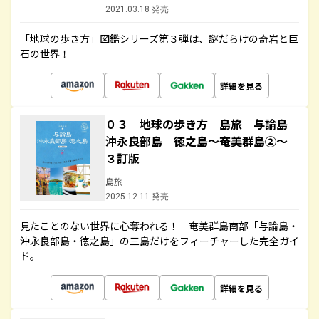
2021.03.18 発売
「地球の歩き方」図鑑シリーズ第３弾は、謎だらけの奇岩と巨
石の世界！
詳細を見る
０３ 地球の歩き方 島旅 与論島
沖永良部島 徳之島～奄美群島②～
３訂版
島旅
2025.12.11 発売
見たことのない世界に心奪われる！ 奄美群島南部「与論島・
沖永良部島・徳之島」の三島だけをフィーチャーした完全ガイ
ド。
詳細を見る