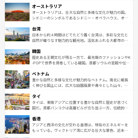
ストーン国立公園といった絶景が堪能できる。さらに、南
秘を感じたいなら、火山が生み出した壮大な景観を誇るハ
オーストラリア
部のニューオーリンズでは、音楽と美食が融合した独特の
ワイ島は見逃せない。また、定番の観光地といえばオアフ
文化が魅力。旅行者はアメリカの各地域で異なる魅力を楽
島だが、静かな自然を求めるならマウイ島やカウアイ島が
オーストラリアは、壮大な自然と多様な文化が魅力の国。
しみながら、その多様性と豊かな歴史を感じることができ
おすすめ。エメラルドグリーンに輝く海をはじめ、豊かな
シドニーのシンボルであるシドニー・オペラハウス、オー
るだろう。車でのロードトリップや列車の旅も、アメリカ
文化や歴史が息づいている。「アロハスピリット」と呼ば
ストラリア東海岸北部に広がる大サンゴ礁地帯グレートバ
ならではの贅沢な旅のスタイルだ。 なお、新着のアメリカ
台湾
れるおもてなしの心で訪れる人々を迎えてくれるハワイの
リアリーフや大陸中央部にそびえるウルル（エアーズロッ
情報は
コンテンツ一覧
を参照してほしい。
人々、おいしいローカルフードやハワイアンミュージッ
ク）、タスマニアの美しい原生林やケアンズの熱帯雨林な
日本から約４時間ほどでたどり着く台湾は、多彩な文化と
ク、伝統的なフラダンスなど、すべてがハワイの魅力を彩
ど、見どころがたくさん。また、カフェやワイン、オージ
自然が織りなす魅力的な観光地。活気あふれる大都市の台
っている。訪れるたびに新しい発見と感動が待っているハ
ービーフなどの食文化も豊かで、美味しいものであふれて
北やノスタルジックな町並みが人気な九份（ジォウフェ
ワイを、存分に味わってほしい。 なお、新着のハワイ情報
韓国
いる。アクティビティも充実しており、サーフィンやダイ
ン）、静ひつな山岳地帯である台湾東部など、都市の喧騒
は
コンテンツ一覧
を参照してほしい。
ビング、ハイキングなど、アウトドア好きにはたまらな
と山間の静けさが共存しており、訪れる人に新しい発見と
歴史ある王朝文化が残る一方で、最先端のファッションやK
い。オーストラリアの多彩な魅力を存分に味わいつくそ
驚きをもたらしてくれる。また、奥深い台湾の食文化も魅
-POPで世界を席巻している韓国。首都ソウルの宮殿や伝統
う。 なお、新着のオーストラリア情報は
コンテンツ一覧
を
力で、夜市などの屋台グルメから高級料理、ヘルシーで美
家屋が並ぶエリアでは韓国の歴史と文化に浸ることがで
参照してほしい。
ベトナム
容にもいいと評判のスイーツなど、バラエティ豊かな料理
き、地方に足を延ばせば四季折々の自然美を楽しむことが
が味わえる。 なお、新着の台湾情報は
コンテンツ一覧
を参
できる。そして、キムチや焼肉、絶品のストリートフード
豊かな自然と多様な文化が魅力的なベトナム。南北に細長
照してほしい。
まで、さまざまな韓国料理が待っている。夜には、韓国な
く伸びる国土には、広大な田園風景や青々とした山々、世
らではのナイトライフも堪能できる。あたたかいホスピタ
界遺産に登録された壮大な自然景観が点在し、都市部では
タイ
リティに包まれながら、韓国の多彩な魅力を心ゆくまで味
急速な発展と共に伝統が息づく。ハノイの古い町並みやホ
わってみてほしい。 なお、新着の韓国情報は
コンテンツ一
ーチミン市のフランス統治時代の建物も、独特の雰囲気を
タイは、東南アジアに位置する豊かな自然と歴史が息づく
覧
を参照してほしい。
醸し出している。また、バラエティの豊かさとおいしさで
国だ。首都バンコクは高層ビルが立ち並ぶ一方、伝統的な
世界中の食通を魅了してやまないベトナム料理も魅力のひ
寺院や市場がいたるところに点在し、古きよき文化と現代
香港
とつ。フォーやバインミー、ベトナムコーヒーなどは、ぜ
の活気が交差している。北部ではチェンマイなどの山岳地
ひ現地で味わいたい。どの地域を訪れてもあたたかい人々
帯で自然と触れ合い、南部ではプーケットやクラビの美し
アジアと西洋の文化が交わる香港は、特有のエネルギーを
が旅行者を迎えてくれるので、きっと忘れられない旅にな
いビーチでリゾート気分を楽しむことができる。タイ料理
もっている。ヴィクトリア湾に広がる壮大な景色、近未来
るはずだ。 なお、新着のベトナム情報は
コンテンツ一覧
を
は世界的に有名で、屋台から高級レストランまで味覚を刺
的なアートスポット、そして歴史と現代が融合した町並