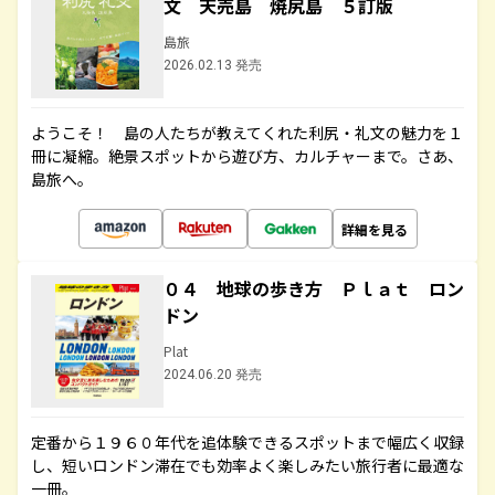
文 天売島 焼尻島 ５訂版
島旅
2026.02.13 発売
ようこそ！ 島の人たちが教えてくれた利尻・礼文の魅力を１
冊に凝縮。絶景スポットから遊び方、カルチャーまで。さあ、
島旅へ。
詳細を見る
０４ 地球の歩き方 Ｐｌａｔ ロン
ドン
Plat
2024.06.20 発売
定番から１９６０年代を追体験できるスポットまで幅広く収録
し、短いロンドン滞在でも効率よく楽しみたい旅行者に最適な
一冊。