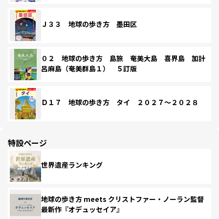
Ｊ３３ 地球の歩き方 墨田区
０２ 地球の歩き方 島旅 奄美大島 喜界島 加計
呂麻島（奄美群島１） ５訂版
Ｄ１７ 地球の歩き方 タイ ２０２７～２０２８
特設ページ
世界遺産ランキング
地球の歩き方 meets クリストファー・ノーラン監督
最新作『オデュッセイア』