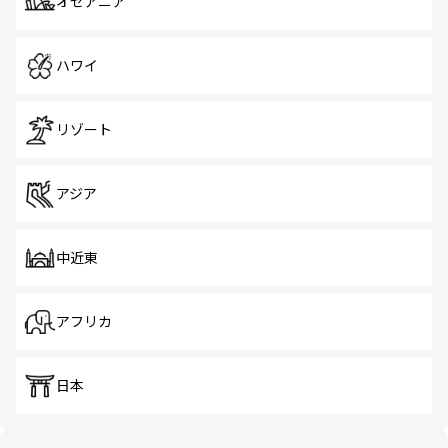
オセアニア
ハワイ
リゾート
アジア
中近東
アフリカ
日本