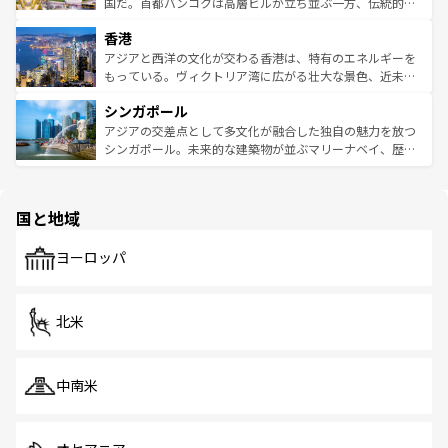
覧
を参照してほしい。
醸し出している。また、バラエティの豊かさとおいしさで
国だ。首都バンコクは高層ビルが立ち並ぶ一方、伝統的な
世界中の食通を魅了してやまないベトナム料理も魅力のひ
寺院や市場がいたるところに点在し、古きよき文化と現代
香港
とつ。フォーやバインミー、ベトナムコーヒーなどは、ぜ
の活気が交差している。北部ではチェンマイなどの山岳地
ひ現地で味わいたい。どの地域を訪れてもあたたかい人々
帯で自然と触れ合い、南部ではプーケットやクラビの美し
アジアと西洋の文化が交わる香港は、特有のエネルギーを
が旅行者を迎えてくれるので、きっと忘れられない旅にな
いビーチでリゾート気分を楽しむことができる。タイ料理
もっている。ヴィクトリア湾に広がる壮大な景色、近未来
るはずだ。 なお、新着のベトナム情報は
コンテンツ一覧
を
は世界的に有名で、屋台から高級レストランまで味覚を刺
的なアートスポット、そして歴史と現代が融合した町並
参照してほしい。
シンガポール
激する。気候は一年中温暖で、どの季節にも異なる楽しみ
み、どこを訪れても感動するはず。観光スポットが密集し
が待っている。親しみやすいタイの人々、仏教を中心とし
ており、効率よく見どころを回れるのも魅力。息をのむよ
アジアの交差点として多文化が融合した独自の魅力を放つ
た文化、そして多様な観光資源が、訪れる旅人を魅了し続
うな絶景から文化的な体験まで、香港を存分に楽しみ尽く
シンガポール。未来的な建築物が並ぶマリーナベイ、歴史
ける。 なお、新着のタイ情報は
コンテンツ一覧
を参照して
そう。 なお、新着の香港情報は
コンテンツ一覧
を参照して
と伝統を感じられるエスニックタウン、多数の緑豊かな公
ほしい。
ほしい。
園や自然保護区など、自然が調和した近代的な景観と文化
の多様性あふれるカラフルな町は、どこを歩いても新しい
国と地域
発見がある。さらに、治安のよさや充実した公共交通機関
も、旅行者にとっては魅力的なポイント。グルメも豊富
で、ホーカーズは地元の風情を楽しめる外せないスポット
ヨーロッパ
だ。訪れる人を飽きさせないシンガポールで、多様な魅力
を体感しよう。 なお、新着のシンガポール情報は
コンテン
ツ一覧
を参照してほしい。
北米
中南米