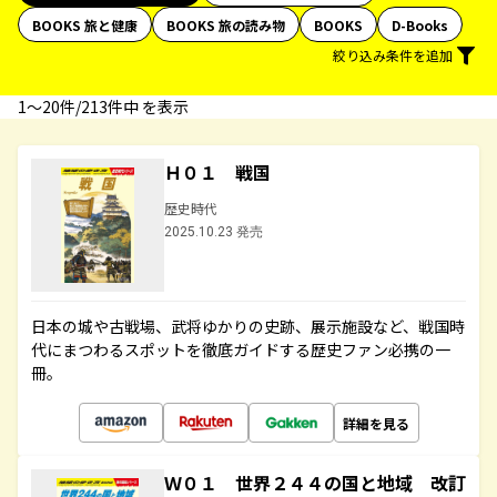
BOOKS 旅と健康
BOOKS 旅の読み物
BOOKS
D-Books
絞り込み条件を追加
1〜20件/213件中 を表示
Ｈ０１ 戦国
歴史時代
2025.10.23 発売
日本の城や古戦場、武将ゆかりの史跡、展示施設など、戦国時
代にまつわるスポットを徹底ガイドする歴史ファン必携の一
冊。
詳細を見る
Ｗ０１ 世界２４４の国と地域 改訂