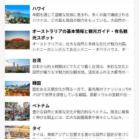
ば市内交通費無料で観光を楽しむこともできる。 なお、新
場所ごとに異なる風景と体験が待っている。ニューヨーク
着のスイス情報は
コンテンツ一覧
を参照してほしい。
ハワイ
のような巨大都市は、観光、ショッピング、エンターテイ
ンメントが詰まった刺激的なスポットだ。一方、アメリカ
年間を通じて温暖な気候に恵まれ、多くの島で構成される
西部には大自然が広がり、グランドキャニオンやイエロー
ハワイは、どの島も独自の魅力をもっている。大自然の神
ストーン国立公園といった絶景が堪能できる。さらに、南
秘を感じたいなら、火山が生み出した壮大な景観を誇るハ
オーストラリアの基本情報と観光ガイド・有名観
部のニューオーリンズでは、音楽と美食が融合した独特の
ワイ島は見逃せない。また、定番の観光地といえばオアフ
文化が魅力。旅行者はアメリカの各地域で異なる魅力を楽
島だが、静かな自然を求めるならマウイ島やカウアイ島が
光スポット
しみながら、その多様性と豊かな歴史を感じることができ
おすすめ。エメラルドグリーンに輝く海をはじめ、豊かな
オーストラリアは、壮大な自然と多様な文化が魅力の国。
るだろう。車でのロードトリップや列車の旅も、アメリカ
文化や歴史が息づいている。「アロハスピリット」と呼ば
シドニーのシンボルであるシドニー・オペラハウス、オー
ならではの贅沢な旅のスタイルだ。 なお、新着のアメリカ
れるおもてなしの心で訪れる人々を迎えてくれるハワイの
ストラリア東海岸北部に広がる大サンゴ礁地帯グレートバ
情報は
コンテンツ一覧
を参照してほしい。
人々、おいしいローカルフードやハワイアンミュージッ
台湾
リアリーフや大陸中央部にそびえるウルル（エアーズロッ
ク、伝統的なフラダンスなど、すべてがハワイの魅力を彩
ク）、タスマニアの美しい原生林やケアンズの熱帯雨林な
日本から約４時間ほどでたどり着く台湾は、多彩な文化と
っている。訪れるたびに新しい発見と感動が待っているハ
ど、見どころがたくさん。また、カフェやワイン、オージ
自然が織りなす魅力的な観光地。活気あふれる大都市の台
ワイを、存分に味わってほしい。 なお、新着のハワイ情報
ービーフなどの食文化も豊かで、美味しいものであふれて
北やノスタルジックな町並みが人気な九份（ジォウフェ
は
コンテンツ一覧
を参照してほしい。
韓国
いる。アクティビティも充実しており、サーフィンやダイ
ン）、静ひつな山岳地帯である台湾東部など、都市の喧騒
ビング、ハイキングなど、アウトドア好きにはたまらな
と山間の静けさが共存しており、訪れる人に新しい発見と
歴史ある王朝文化が残る一方で、最先端のファッションやK
い。オーストラリアの多彩な魅力を存分に味わいつくそ
驚きをもたらしてくれる。また、奥深い台湾の食文化も魅
-POPで世界を席巻している韓国。首都ソウルの宮殿や伝統
う。 なお、新着のオーストラリア情報は
コンテンツ一覧
を
力で、夜市などの屋台グルメから高級料理、ヘルシーで美
家屋が並ぶエリアでは韓国の歴史と文化に浸ることがで
参照してほしい。
ベトナム
容にもいいと評判のスイーツなど、バラエティ豊かな料理
き、地方に足を延ばせば四季折々の自然美を楽しむことが
が味わえる。 なお、新着の台湾情報は
コンテンツ一覧
を参
できる。そして、キムチや焼肉、絶品のストリートフード
豊かな自然と多様な文化が魅力的なベトナム。南北に細長
照してほしい。
まで、さまざまな韓国料理が待っている。夜には、韓国な
く伸びる国土には、広大な田園風景や青々とした山々、世
らではのナイトライフも堪能できる。あたたかいホスピタ
界遺産に登録された壮大な自然景観が点在し、都市部では
タイ
リティに包まれながら、韓国の多彩な魅力を心ゆくまで味
急速な発展と共に伝統が息づく。ハノイの古い町並みやホ
わってみてほしい。 なお、新着の韓国情報は
コンテンツ一
ーチミン市のフランス統治時代の建物も、独特の雰囲気を
タイは、東南アジアに位置する豊かな自然と歴史が息づく