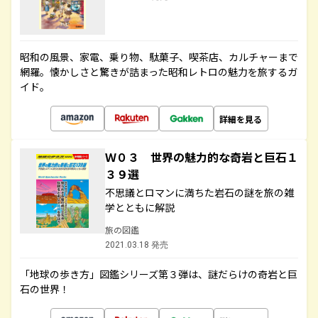
昭和の風景、家電、乗り物、駄菓子、喫茶店、カルチャーまで
網羅。懐かしさと驚きが詰まった昭和レトロの魅力を旅するガ
イド。
詳細を見る
Ｗ０３ 世界の魅力的な奇岩と巨石１
３９選
不思議とロマンに満ちた岩石の謎を旅の雑
学とともに解説
旅の図鑑
2021.03.18 発売
「地球の歩き方」図鑑シリーズ第３弾は、謎だらけの奇岩と巨
石の世界！