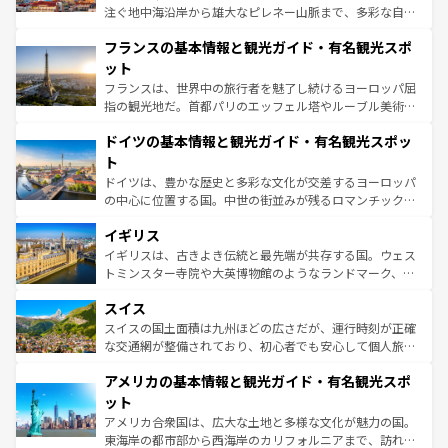
できる。朝目覚めてから夜眠るまで、すべての瞬間を楽し
注ぐ地中海沿岸から雄大なピレネー山脈まで、多彩な自然
ませてくれるイタリアで、忘れられない旅をしてみよう！
と文化が詰まったヨーロッパ屈指の旅行先だ。多様な地域
なお、新着のイタリア情報は
コンテンツ一覧
を参照してほ
フランスの基本情報と観光ガイド・有名観光スポ
文化が根付くこの国では、情熱的なフラメンコ、熱気あふ
しい。
れる闘牛、そして美味しいタパスが生活の一部となってい
ット
る。首都マドリードの洗練された雰囲気や、バルセロナの
フランスは、世界中の旅行者を魅了し続けるヨーロッパ屈
アートに溢れた街角から、地方では古代ローマ遺跡や中世
指の観光地だ。首都パリのエッフェル塔やルーブル美術館
の城塞都市、穏やかなビーチリゾートまで多彩な表情を見
といった象徴的なスポットから、田舎町の古風な美しさま
せる。地方によって風土や気候が異なるスペインはその個
ドイツの基本情報と観光ガイド・有名観光スポッ
で、幅広い魅力が詰まっている。華麗な宮殿、歴史的な大
性で訪れる人を魅了する。 なお、新着のスペイン情報は
コ
聖堂、美しいビーチ、そして豊かな自然が、訪れる者を心
ト
ンテンツ一覧
を参照してほしい。
から魅了する。また、フランスは美食の国としても知ら
ドイツは、豊かな歴史と多彩な文化が交差するヨーロッパ
れ、フランス料理はユネスコ無形文化遺産にも登録されて
の中心に位置する国。中世の街並みが残るロマンチック街
いる。シャンパンの発祥地であるランス、プロヴァンスの
道から、未来を先取りするようなモダンな都市まで多様な
香り高いラベンダー畑など、多彩な楽しみ方が可能だ。さ
イギリス
顔を持つこの国は、どこを歩いても飽きることがない。ベ
らに、パリ以外の地域にも魅力が溢れており、どの街角に
ルリンの文化的活気、バイエルン州のアルプスの絶景、そ
イギリスは、古きよき伝統と最先端が共存する国。ウェス
も豊かな歴史と文化が息づいている。パリ以外の個性あふ
してライン川沿いのワイン畑といった風景は必見。ビール
トミンスター寺院や大英博物館のようなランドマーク、歴
れる地方に足を運ぶとそれぞれで全く異なる文化を体験で
とソーセージを味わいながら地元の人と過ごす楽しい時間
史ある大学都市、美しい丘陵地帯や牧歌的な風景など、エ
きるだろう。 なお、新着のフランス情報は
コンテンツ一覧
スイス
は、お酒好きな人にはぜひ体験してほしい。 なお、新着の
リアごとに異なる魅力がある。また、優雅なアフタヌーン
を参照してほしい。
ドイツ情報は
コンテンツ一覧
を参照してほしい。
ティー、ビール好きにはたまらない英国パブ、サッカー観
スイスの国土面積は九州ほどの広さだが、運行時刻が正確
戦など、本場だからこそできる体験も豊富。イギリスを旅
な交通網が整備されており、初心者でも安心して個人旅行
して楽しみつくそう。 なお、新着のイギリス情報は
コンテ
を楽しめる。日本同様に時刻表どおりの旅が可能だ。中世
アメリカの基本情報と観光ガイド・有名観光スポ
ンツ一覧
を参照してほしい。
の建物がそのまま残る町や、スイスならではのユニークな
博物館もあり、アルプス観光だけでなく町歩きも満喫する
ット
ことができる。国民の所得が高いため物価も高いが、旅行
アメリカ合衆国は、広大な土地と多様な文化が魅力の国。
者向けの交通パス提供のサービスもあり、うまく活用すれ
東海岸の都市部から西海岸のカリフォルニアまで、訪れる