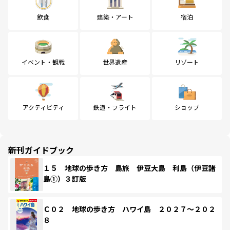
飲食
建築・アート
宿泊
イベント・観戦
世界遺産
リゾート
アクティビティ
鉄道・フライト
ショップ
新刊ガイドブック
１５ 地球の歩き方 島旅 伊豆大島 利島（伊豆諸
島①）３訂版
Ｃ０２ 地球の歩き方 ハワイ島 ２０２７～２０２
８