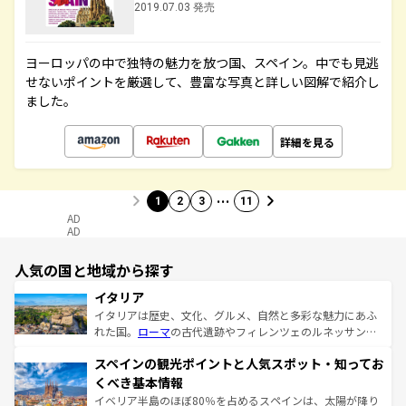
2019.07.03 発売
ヨーロッパの中で独特の魅力を放つ国、スペイン。中でも見逃
せないポイントを厳選して、豊富な写真と詳しい図解で紹介し
ました。
詳細を見る
…
1
2
3
11
AD
AD
人気の国と地域から探す
イタリア
イタリアは歴史、文化、グルメ、自然と多彩な魅力にあふ
れた国。
ローマ
の古代遺跡やフィレンツェのルネッサンス
美術、ヴェネツィアの運河など、歴史あるスポットはもち
スペインの観光ポイントと人気スポット・知ってお
ろん、トスカーナの美しい田園風景やアマルフィ海岸の絶
景など、自然景観も見逃せない。観光の合間には、本場の
くべき基本情報
ピザやパスタなど、絶品のイタリア料理を堪能することも
イベリア半島のほぼ80％を占めるスペインは、太陽が降り