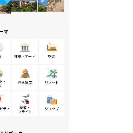
ーマ
食
建築・アート
宿泊
ト・
世界遺産
リゾート
戦
鉄道・
ビティ
ショップ
フライト