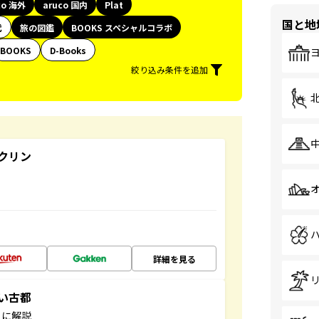
co 海外
aruco 国内
Plat
国と地
代
旅の図鑑
BOOKS スペシャルコラボ
BOOKS
D-Books
絞り込み条件を追加
クリン
詳細を見る
しい古都
もに解説