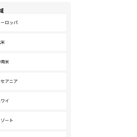
域
ヨーロッパ
北米
中南米
オセアニア
ハワイ
リゾート