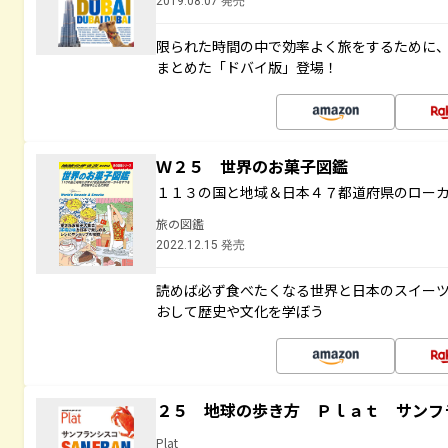
2019.08.07 発売
限られた時間の中で効率よく旅をするために
まとめた「ドバイ版」登場！
Ｗ２５ 世界のお菓子図鑑
１１３の国と地域＆日本４７都道府県のロー
旅の図鑑
2022.12.15 発売
読めば必ず食べたくなる世界と日本のスイー
おして歴史や文化を学ぼう
２５ 地球の歩き方 Ｐｌａｔ サンフ
Plat