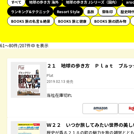
すべて
地球の歩き方 海外
地球の歩き方 Jシリーズ（国内）
aru
ランキング&テクニック
Resort Style
島旅
御朱印
歴史時
BOOKS 旅の名言＆絶景
BOOKS 旅と健康
BOOKS 旅の読み物
61〜80件/207件中 を表示
２１ 地球の歩き方 Ｐｌａｔ ブルッ
Plat
2019.02.13 発売
当社在庫切れ
Ｗ２２ いつか旅してみたい世界の美
歴史が香る２１８の町の魅力を旅の雑学とと