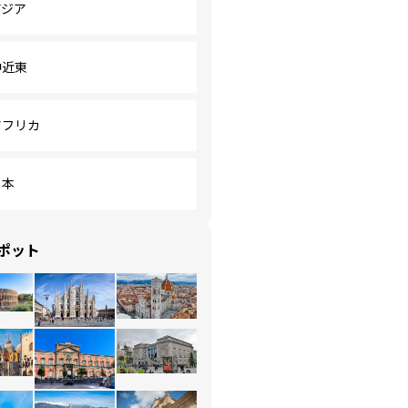
アジア
中近東
アフリカ
日本
ポット