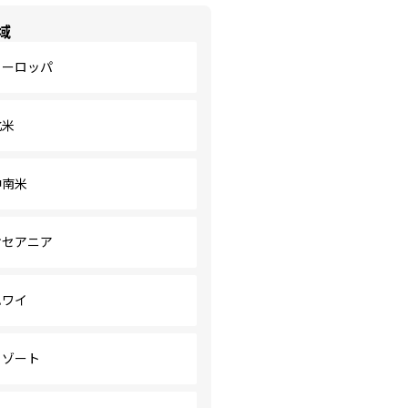
域
ヨーロッパ
北米
中南米
オセアニア
ハワイ
リゾート