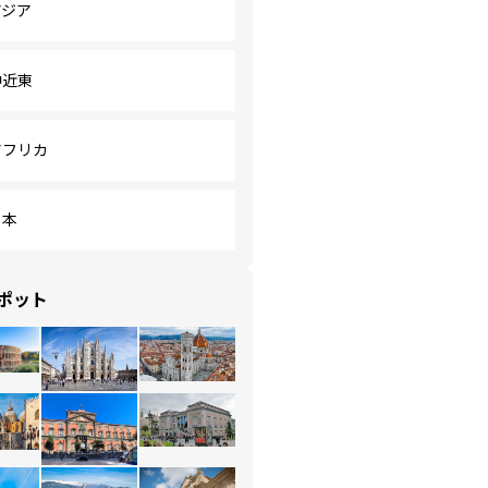
アジア
中近東
アフリカ
日本
ポット