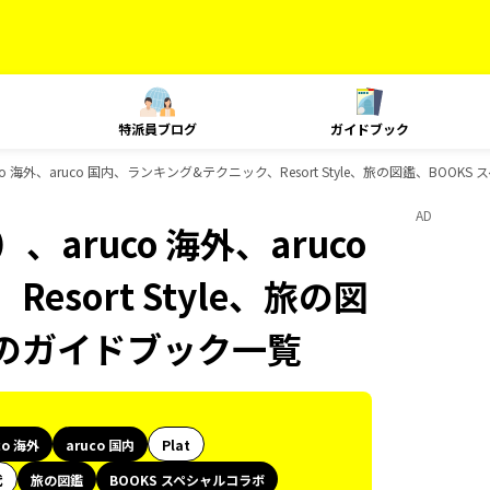
特派員ブログ
ガイドブック
 海外、aruco 国内、ランキング&テクニック、Resort Style、旅の図鑑、BOO
AD
aruco 海外、aruco
sort Style、旅の図
ボのガイドブック一覧
co 海外
aruco 国内
Plat
代
旅の図鑑
BOOKS スペシャルコラボ