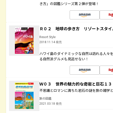
き方」の図鑑シリーズ第２弾が登場！
Ｒ０２ 地球の歩き方 リゾートスタイ
Resort Style
2018.11.14 発売
ハワイ島のダイナミックな自然は訪れる人々
る自然派グルメも見逃せない！
Ｗ０３ 世界の魅力的な奇岩と巨石１
不思議とロマンに満ちた岩石の謎を旅の雑学
旅の図鑑
2021.03.18 発売