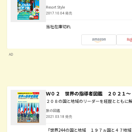
Resort Style
2017.10.04 発売
当社在庫切れ
AD
Ｗ０２ 世界の指導者図鑑 ２０２１
２０８の国と地域のリーダーを経歴とともに
旅の図鑑
2021.03.18 発売
『世界244の国と地域 １９７ヵ国と４７地