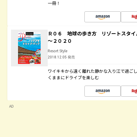
一冊！
Ｒ０６ 地球の歩き方 リゾートスタイ
～２０２０
Resort Style
2018.12.05 発売
ワイキキから遠く離れた静かな入り江で過ご
くままにドライブを楽しむ
AD