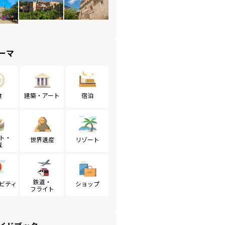
ーマ
食
建築・アート
宿泊
ト・
世界遺産
リゾート
戦
鉄道・
ビティ
ショップ
フライト