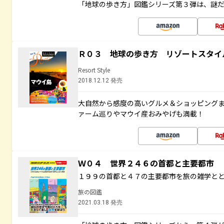
「地球の歩き方」図鑑シリーズ第３弾は、謎
Ｒ０３ 地球の歩き方 リゾートスタイ
Resort Style
2018.12.12 発売
大自然から感度の高いグルメ＆ショッピング
ァーム巡りやマウイ産おみやげも満載！
Ｗ０４ 世界２４６の首都と主要都市
１９９の首都と４７の主要都市を旅の雑学と
旅の図鑑
2021.03.18 発売