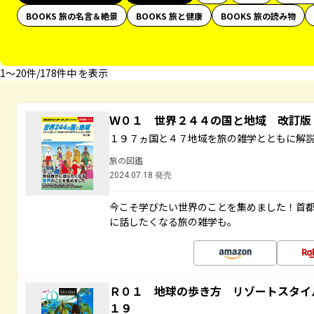
BOOKS 旅の名言＆絶景
BOOKS 旅と健康
BOOKS 旅の読み物
1〜20件/178件中 を表示
Ｗ０１ 世界２４４の国と地域 改訂版
１９７ヵ国と４７地域を旅の雑学とともに解
旅の図鑑
2024.07.18 発売
今こそ学びたい世界のことを集めました！首
に話したくなる旅の雑学も。
Ｒ０１ 地球の歩き方 リゾートスタイ
１９