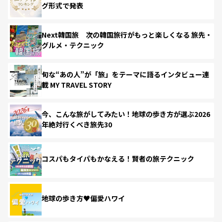
グ形式で発表
Next韓国旅 次の韓国旅行がもっと楽しくなる 旅先・
グルメ・テクニック
旬な“あの人”が「旅」をテーマに語るインタビュー連
載 MY TRAVEL STORY
今、こんな旅がしてみたい！地球の歩き方が選ぶ2026
年絶対行くべき旅先30
コスパもタイパもかなえる！賢者の旅テクニック
地球の歩き方♥偏愛ハワイ