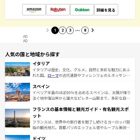
詳細を見る
…
1
2
3
8
AD
AD
人気の国と地域から探す
イタリア
イタリアは歴史、文化、グルメ、自然と多彩な魅力にあふ
れた国。
ローマ
の古代遺跡やフィレンツェのルネッサンス
美術、ヴェネツィアの運河など、歴史あるスポットはもち
スペイン
ろん、トスカーナの美しい田園風景やアマルフィ海岸の絶
景など、自然景観も見逃せない。観光の合間には、本場の
イベリア半島のほぼ80％を占めるスペインは、太陽が降り
ピザやパスタなど、絶品のイタリア料理を堪能することも
注ぐ地中海沿岸から雄大なピレネー山脈まで、多彩な自然
できる。朝目覚めてから夜眠るまで、すべての瞬間を楽し
と文化が詰まったヨーロッパ屈指の旅行先だ。多様な地域
フランスの基本情報と観光ガイド・有名観光スポ
ませてくれるイタリアで、忘れられない旅をしてみよう！
文化が根付くこの国では、情熱的なフラメンコ、熱気あふ
なお、新着のイタリア情報は
コンテンツ一覧
を参照してほ
れる闘牛、そして美味しいタパスが生活の一部となってい
ット
しい。
る。首都マドリードの洗練された雰囲気や、バルセロナの
フランスは、世界中の旅行者を魅了し続けるヨーロッパ屈
アートに溢れた街角から、地方では古代ローマ遺跡や中世
指の観光地だ。首都パリのエッフェル塔やルーブル美術館
の城塞都市、穏やかなビーチリゾートまで多彩な表情を見
といった象徴的なスポットから、田舎町の古風な美しさま
せる。地方によって風土や気候が異なるスペインはその個
ドイツ
で、幅広い魅力が詰まっている。華麗な宮殿、歴史的な大