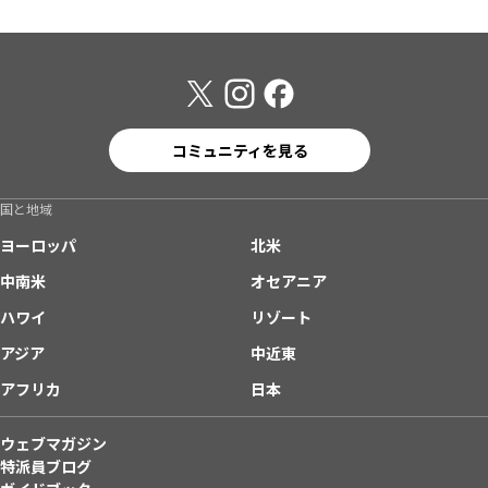
コミュニティを見る
国と地域
ヨーロッパ
北米
中南米
オセアニア
ハワイ
リゾート
アジア
中近東
アフリカ
日本
ウェブマガジン
特派員ブログ