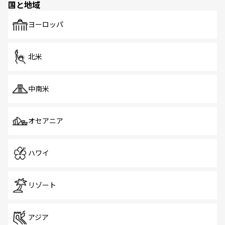
国と地域
発見がある。さらに、治安のよさや充実した公共交通機関
も、旅行者にとっては魅力的なポイント。グルメも豊富
で、ホーカーズは地元の風情を楽しめる外せないスポット
ヨーロッパ
だ。訪れる人を飽きさせないシンガポールで、多様な魅力
を体感しよう。 なお、新着のシンガポール情報は
コンテン
ツ一覧
を参照してほしい。
北米
中南米
オセアニア
ハワイ
リゾート
アジア