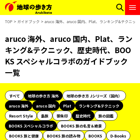
TOP
ガイドブック
aruco 海外、aruco 国内、Plat、ランキング&テ
aruco 海外、aruco 国内、Plat、ラン
キング&テクニック、歴史時代、BOO
KS スペシャルコラボのガイドブック
一覧
すべて
地球の歩き方 海外
地球の歩き方 Jシリーズ（国内）
aruco 海外
aruco 国内
Plat
ランキング&テクニック
Resort Style
島旅
御朱印
歴史時代
旅の図鑑
BOOKS スペシャルコラボ
BOOKS 旅の名言＆絶景
BOOKS 旅と健康
BOOKS 旅の読み物
BOOKS
D-Books