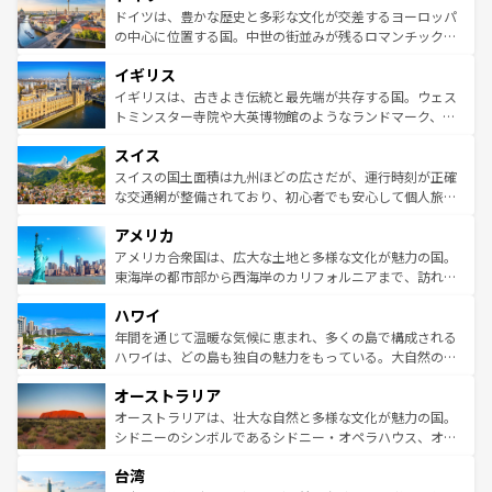
性で訪れる人を魅了する。 なお、新着のスペイン情報は
コ
聖堂、美しいビーチ、そして豊かな自然が、訪れる者を心
ドイツは、豊かな歴史と多彩な文化が交差するヨーロッパ
ンテンツ一覧
を参照してほしい。
から魅了する。また、フランスは美食の国としても知ら
の中心に位置する国。中世の街並みが残るロマンチック街
れ、フランス料理はユネスコ無形文化遺産にも登録されて
道から、未来を先取りするようなモダンな都市まで多様な
イギリス
いる。シャンパンの発祥地であるランス、プロヴァンスの
顔を持つこの国は、どこを歩いても飽きることがない。ベ
香り高いラベンダー畑など、多彩な楽しみ方が可能だ。さ
ルリンの文化的活気、バイエルン州のアルプスの絶景、そ
イギリスは、古きよき伝統と最先端が共存する国。ウェス
らに、パリ以外の地域にも魅力が溢れており、どの街角に
してライン川沿いのワイン畑といった風景は必見。ビール
トミンスター寺院や大英博物館のようなランドマーク、歴
も豊かな歴史と文化が息づいている。パリ以外の個性あふ
とソーセージを味わいながら地元の人と過ごす楽しい時間
史ある大学都市、美しい丘陵地帯や牧歌的な風景など、エ
れる地方に足を運ぶとそれぞれで全く異なる文化を体験で
スイス
は、お酒好きな人にはぜひ体験してほしい。 なお、新着の
リアごとに異なる魅力がある。また、優雅なアフタヌーン
きるだろう。 なお、新着のフランス情報は
コンテンツ一覧
ドイツ情報は
コンテンツ一覧
を参照してほしい。
ティー、ビール好きにはたまらない英国パブ、サッカー観
スイスの国土面積は九州ほどの広さだが、運行時刻が正確
を参照してほしい。
戦など、本場だからこそできる体験も豊富。イギリスを旅
な交通網が整備されており、初心者でも安心して個人旅行
して楽しみつくそう。 なお、新着のイギリス情報は
コンテ
を楽しめる。日本同様に時刻表どおりの旅が可能だ。中世
アメリカ
ンツ一覧
を参照してほしい。
の建物がそのまま残る町や、スイスならではのユニークな
博物館もあり、アルプス観光だけでなく町歩きも満喫する
アメリカ合衆国は、広大な土地と多様な文化が魅力の国。
ことができる。国民の所得が高いため物価も高いが、旅行
東海岸の都市部から西海岸のカリフォルニアまで、訪れる
者向けの交通パス提供のサービスもあり、うまく活用すれ
場所ごとに異なる風景と体験が待っている。ニューヨーク
ハワイ
ば市内交通費無料で観光を楽しむこともできる。 なお、新
のような巨大都市は、観光、ショッピング、エンターテイ
着のスイス情報は
コンテンツ一覧
を参照してほしい。
ンメントが詰まった刺激的なスポットだ。一方、アメリカ
年間を通じて温暖な気候に恵まれ、多くの島で構成される
西部には大自然が広がり、グランドキャニオンやイエロー
ハワイは、どの島も独自の魅力をもっている。大自然の神
ストーン国立公園といった絶景が堪能できる。さらに、南
秘を感じたいなら、火山が生み出した壮大な景観を誇るハ
オーストラリア
部のニューオーリンズでは、音楽と美食が融合した独特の
ワイ島は見逃せない。また、定番の観光地といえばオアフ
文化が魅力。旅行者はアメリカの各地域で異なる魅力を楽
島だが、静かな自然を求めるならマウイ島やカウアイ島が
オーストラリアは、壮大な自然と多様な文化が魅力の国。
しみながら、その多様性と豊かな歴史を感じることができ
おすすめ。エメラルドグリーンに輝く海をはじめ、豊かな
シドニーのシンボルであるシドニー・オペラハウス、オー
るだろう。車でのロードトリップや列車の旅も、アメリカ
文化や歴史が息づいている。「アロハスピリット」と呼ば
ストラリア東海岸北部に広がる大サンゴ礁地帯グレートバ
ならではの贅沢な旅のスタイルだ。 なお、新着のアメリカ
台湾
れるおもてなしの心で訪れる人々を迎えてくれるハワイの
リアリーフや大陸中央部にそびえるウルル（エアーズロッ