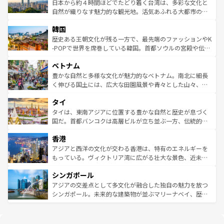
情報は
コンテンツ一覧
を参照してほしい。
人々、おいしいローカルフードやハワイアンミュージッ
ク）、タスマニアの美しい原生林やケアンズの熱帯雨林な
日本から約４時間ほどでたどり着く台湾は、多彩な文化と
ク、伝統的なフラダンスなど、すべてがハワイの魅力を彩
ど、見どころがたくさん。また、カフェやワイン、オージ
自然が織りなす魅力的な観光地。活気あふれる大都市の台
っている。訪れるたびに新しい発見と感動が待っているハ
ービーフなどの食文化も豊かで、美味しいものであふれて
北やノスタルジックな町並みが人気な九份（ジォウフェ
ワイを、存分に味わってほしい。 なお、新着のハワイ情報
韓国
いる。アクティビティも充実しており、サーフィンやダイ
ン）、静ひつな山岳地帯である台湾東部など、都市の喧騒
は
コンテンツ一覧
を参照してほしい。
ビング、ハイキングなど、アウトドア好きにはたまらな
と山間の静けさが共存しており、訪れる人に新しい発見と
歴史ある王朝文化が残る一方で、最先端のファッションやK
い。オーストラリアの多彩な魅力を存分に味わいつくそ
驚きをもたらしてくれる。また、奥深い台湾の食文化も魅
-POPで世界を席巻している韓国。首都ソウルの宮殿や伝統
う。 なお、新着のオーストラリア情報は
コンテンツ一覧
を
力で、夜市などの屋台グルメから高級料理、ヘルシーで美
家屋が並ぶエリアでは韓国の歴史と文化に浸ることがで
参照してほしい。
ベトナム
容にもいいと評判のスイーツなど、バラエティ豊かな料理
き、地方に足を延ばせば四季折々の自然美を楽しむことが
が味わえる。 なお、新着の台湾情報は
コンテンツ一覧
を参
できる。そして、キムチや焼肉、絶品のストリートフード
豊かな自然と多様な文化が魅力的なベトナム。南北に細長
照してほしい。
まで、さまざまな韓国料理が待っている。夜には、韓国な
く伸びる国土には、広大な田園風景や青々とした山々、世
らではのナイトライフも堪能できる。あたたかいホスピタ
界遺産に登録された壮大な自然景観が点在し、都市部では
タイ
リティに包まれながら、韓国の多彩な魅力を心ゆくまで味
急速な発展と共に伝統が息づく。ハノイの古い町並みやホ
わってみてほしい。 なお、新着の韓国情報は
コンテンツ一
ーチミン市のフランス統治時代の建物も、独特の雰囲気を
タイは、東南アジアに位置する豊かな自然と歴史が息づく
覧
を参照してほしい。
醸し出している。また、バラエティの豊かさとおいしさで
国だ。首都バンコクは高層ビルが立ち並ぶ一方、伝統的な
世界中の食通を魅了してやまないベトナム料理も魅力のひ
寺院や市場がいたるところに点在し、古きよき文化と現代
香港
とつ。フォーやバインミー、ベトナムコーヒーなどは、ぜ
の活気が交差している。北部ではチェンマイなどの山岳地
ひ現地で味わいたい。どの地域を訪れてもあたたかい人々
帯で自然と触れ合い、南部ではプーケットやクラビの美し
アジアと西洋の文化が交わる香港は、特有のエネルギーを
が旅行者を迎えてくれるので、きっと忘れられない旅にな
いビーチでリゾート気分を楽しむことができる。タイ料理
もっている。ヴィクトリア湾に広がる壮大な景色、近未来
るはずだ。 なお、新着のベトナム情報は
コンテンツ一覧
を
は世界的に有名で、屋台から高級レストランまで味覚を刺
的なアートスポット、そして歴史と現代が融合した町並
参照してほしい。
シンガポール
激する。気候は一年中温暖で、どの季節にも異なる楽しみ
み、どこを訪れても感動するはず。観光スポットが密集し
が待っている。親しみやすいタイの人々、仏教を中心とし
ており、効率よく見どころを回れるのも魅力。息をのむよ
アジアの交差点として多文化が融合した独自の魅力を放つ
た文化、そして多様な観光資源が、訪れる旅人を魅了し続
うな絶景から文化的な体験まで、香港を存分に楽しみ尽く
シンガポール。未来的な建築物が並ぶマリーナベイ、歴史
ける。 なお、新着のタイ情報は
コンテンツ一覧
を参照して
そう。 なお、新着の香港情報は
コンテンツ一覧
を参照して
と伝統を感じられるエスニックタウン、多数の緑豊かな公
ほしい。
ほしい。
園や自然保護区など、自然が調和した近代的な景観と文化
の多様性あふれるカラフルな町は、どこを歩いても新しい