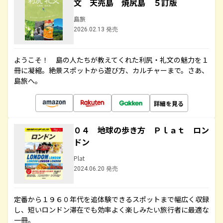
文 天売島 焼尻島 ５訂版
島旅
2026.02.13 発売
ようこそ！ 島の人たちが教えてくれた利尻・礼文の魅力を１
冊に凝縮。絶景スポットから遊び方、カルチャーまで。さあ、
島旅へ。
詳細を見る
０４ 地球の歩き方 Ｐｌａｔ ロン
ドン
Plat
2024.06.20 発売
定番から１９６０年代を追体験できるスポットまで幅広く収録
し、短いロンドン滞在でも効率よく楽しみたい旅行者に最適な
一冊。