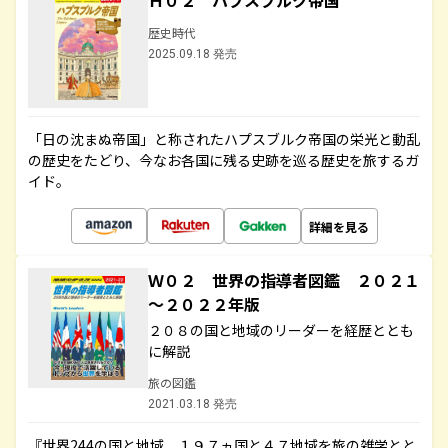
Ｈ０２ ハプスブルク帝国
歴史時代
2025.09.18 発売
「日の沈まぬ帝国」と称されたハプスブルク帝国の栄光と動乱
の歴史をたどり、今なお各国に残る史跡を巡る歴史を旅するガ
イド。
詳細を見る
Ｗ０２ 世界の指導者図鑑 ２０２１
～２０２２年版
２０８の国と地域のリーダーを経歴ととも
に解説
旅の図鑑
2021.03.18 発売
『世界244の国と地域 １９７ヵ国と４７地域を旅の雑学とと