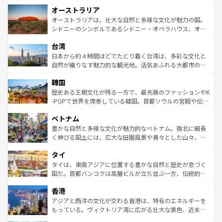
ストーン国立公園といった絶景が堪能できる。さらに、南
秘を感じたいなら、火山が生み出した壮大な景観を誇るハ
オーストラリア
部のニューオーリンズでは、音楽と美食が融合した独特の
ワイ島は見逃せない。また、定番の観光地といえばオアフ
文化が魅力。旅行者はアメリカの各地域で異なる魅力を楽
島だが、静かな自然を求めるならマウイ島やカウアイ島が
オーストラリアは、壮大な自然と多様な文化が魅力の国。
しみながら、その多様性と豊かな歴史を感じることができ
おすすめ。エメラルドグリーンに輝く海をはじめ、豊かな
シドニーのシンボルであるシドニー・オペラハウス、オー
るだろう。車でのロードトリップや列車の旅も、アメリカ
文化や歴史が息づいている。「アロハスピリット」と呼ば
ストラリア東海岸北部に広がる大サンゴ礁地帯グレートバ
ならではの贅沢な旅のスタイルだ。 なお、新着のアメリカ
台湾
れるおもてなしの心で訪れる人々を迎えてくれるハワイの
リアリーフや大陸中央部にそびえるウルル（エアーズロッ
情報は
コンテンツ一覧
を参照してほしい。
人々、おいしいローカルフードやハワイアンミュージッ
ク）、タスマニアの美しい原生林やケアンズの熱帯雨林な
日本から約４時間ほどでたどり着く台湾は、多彩な文化と
ク、伝統的なフラダンスなど、すべてがハワイの魅力を彩
ど、見どころがたくさん。また、カフェやワイン、オージ
自然が織りなす魅力的な観光地。活気あふれる大都市の台
っている。訪れるたびに新しい発見と感動が待っているハ
ービーフなどの食文化も豊かで、美味しいものであふれて
北やノスタルジックな町並みが人気な九份（ジォウフェ
ワイを、存分に味わってほしい。 なお、新着のハワイ情報
韓国
いる。アクティビティも充実しており、サーフィンやダイ
ン）、静ひつな山岳地帯である台湾東部など、都市の喧騒
は
コンテンツ一覧
を参照してほしい。
ビング、ハイキングなど、アウトドア好きにはたまらな
と山間の静けさが共存しており、訪れる人に新しい発見と
歴史ある王朝文化が残る一方で、最先端のファッションやK
い。オーストラリアの多彩な魅力を存分に味わいつくそ
驚きをもたらしてくれる。また、奥深い台湾の食文化も魅
-POPで世界を席巻している韓国。首都ソウルの宮殿や伝統
う。 なお、新着のオーストラリア情報は
コンテンツ一覧
を
力で、夜市などの屋台グルメから高級料理、ヘルシーで美
家屋が並ぶエリアでは韓国の歴史と文化に浸ることがで
参照してほしい。
ベトナム
容にもいいと評判のスイーツなど、バラエティ豊かな料理
き、地方に足を延ばせば四季折々の自然美を楽しむことが
が味わえる。 なお、新着の台湾情報は
コンテンツ一覧
を参
できる。そして、キムチや焼肉、絶品のストリートフード
豊かな自然と多様な文化が魅力的なベトナム。南北に細長
照してほしい。
まで、さまざまな韓国料理が待っている。夜には、韓国な
く伸びる国土には、広大な田園風景や青々とした山々、世
らではのナイトライフも堪能できる。あたたかいホスピタ
界遺産に登録された壮大な自然景観が点在し、都市部では
タイ
リティに包まれながら、韓国の多彩な魅力を心ゆくまで味
急速な発展と共に伝統が息づく。ハノイの古い町並みやホ
わってみてほしい。 なお、新着の韓国情報は
コンテンツ一
ーチミン市のフランス統治時代の建物も、独特の雰囲気を
タイは、東南アジアに位置する豊かな自然と歴史が息づく
覧
を参照してほしい。
醸し出している。また、バラエティの豊かさとおいしさで
国だ。首都バンコクは高層ビルが立ち並ぶ一方、伝統的な
世界中の食通を魅了してやまないベトナム料理も魅力のひ
寺院や市場がいたるところに点在し、古きよき文化と現代
香港
とつ。フォーやバインミー、ベトナムコーヒーなどは、ぜ
の活気が交差している。北部ではチェンマイなどの山岳地
ひ現地で味わいたい。どの地域を訪れてもあたたかい人々
帯で自然と触れ合い、南部ではプーケットやクラビの美し
アジアと西洋の文化が交わる香港は、特有のエネルギーを
が旅行者を迎えてくれるので、きっと忘れられない旅にな
いビーチでリゾート気分を楽しむことができる。タイ料理
もっている。ヴィクトリア湾に広がる壮大な景色、近未来
るはずだ。 なお、新着のベトナム情報は
コンテンツ一覧
を
は世界的に有名で、屋台から高級レストランまで味覚を刺
的なアートスポット、そして歴史と現代が融合した町並