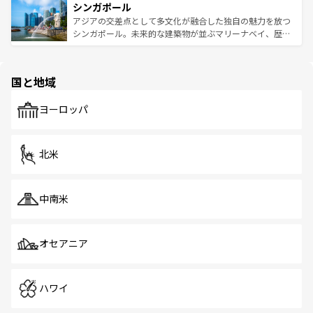
参照してほしい。
シンガポール
激する。気候は一年中温暖で、どの季節にも異なる楽しみ
み、どこを訪れても感動するはず。観光スポットが密集し
が待っている。親しみやすいタイの人々、仏教を中心とし
ており、効率よく見どころを回れるのも魅力。息をのむよ
アジアの交差点として多文化が融合した独自の魅力を放つ
た文化、そして多様な観光資源が、訪れる旅人を魅了し続
うな絶景から文化的な体験まで、香港を存分に楽しみ尽く
シンガポール。未来的な建築物が並ぶマリーナベイ、歴史
ける。 なお、新着のタイ情報は
コンテンツ一覧
を参照して
そう。 なお、新着の香港情報は
コンテンツ一覧
を参照して
と伝統を感じられるエスニックタウン、多数の緑豊かな公
ほしい。
ほしい。
園や自然保護区など、自然が調和した近代的な景観と文化
の多様性あふれるカラフルな町は、どこを歩いても新しい
国と地域
発見がある。さらに、治安のよさや充実した公共交通機関
も、旅行者にとっては魅力的なポイント。グルメも豊富
で、ホーカーズは地元の風情を楽しめる外せないスポット
ヨーロッパ
だ。訪れる人を飽きさせないシンガポールで、多様な魅力
を体感しよう。 なお、新着のシンガポール情報は
コンテン
ツ一覧
を参照してほしい。
北米
中南米
オセアニア
ハワイ