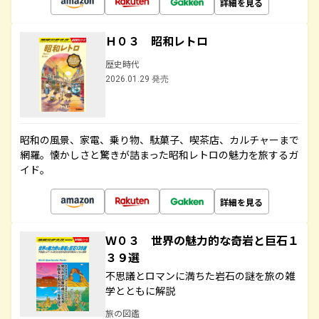
詳細を見る
Ｈ０３ 昭和レトロ
歴史時代
2026.01.29 発売
昭和の風景、家電、乗り物、駄菓子、喫茶店、カルチャーまで
網羅。懐かしさと驚きが詰まった昭和レトロの魅力を旅するガ
イド。
詳細を見る
Ｗ０３ 世界の魅力的な奇岩と巨石１
３９選
不思議とロマンに満ちた岩石の謎を旅の雑
学とともに解説
旅の図鑑