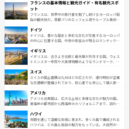
フランスの基本情報と観光ガイド・有名観光スポ
ませてくれるイタリアで、忘れられない旅をしてみよう！
文化が根付くこの国では、情熱的なフラメンコ、熱気あふ
なお、新着のイタリア情報は
コンテンツ一覧
を参照してほ
れる闘牛、そして美味しいタパスが生活の一部となってい
ット
しい。
る。首都マドリードの洗練された雰囲気や、バルセロナの
フランスは、世界中の旅行者を魅了し続けるヨーロッパ屈
アートに溢れた街角から、地方では古代ローマ遺跡や中世
指の観光地だ。首都パリのエッフェル塔やルーブル美術館
の城塞都市、穏やかなビーチリゾートまで多彩な表情を見
といった象徴的なスポットから、田舎町の古風な美しさま
せる。地方によって風土や気候が異なるスペインはその個
ドイツ
で、幅広い魅力が詰まっている。華麗な宮殿、歴史的な大
性で訪れる人を魅了する。 なお、新着のスペイン情報は
コ
聖堂、美しいビーチ、そして豊かな自然が、訪れる者を心
ドイツは、豊かな歴史と多彩な文化が交差するヨーロッパ
ンテンツ一覧
を参照してほしい。
から魅了する。また、フランスは美食の国としても知ら
の中心に位置する国。中世の街並みが残るロマンチック街
れ、フランス料理はユネスコ無形文化遺産にも登録されて
道から、未来を先取りするようなモダンな都市まで多様な
イギリス
いる。シャンパンの発祥地であるランス、プロヴァンスの
顔を持つこの国は、どこを歩いても飽きることがない。ベ
香り高いラベンダー畑など、多彩な楽しみ方が可能だ。さ
ルリンの文化的活気、バイエルン州のアルプスの絶景、そ
イギリスは、古きよき伝統と最先端が共存する国。ウェス
らに、パリ以外の地域にも魅力が溢れており、どの街角に
してライン川沿いのワイン畑といった風景は必見。ビール
トミンスター寺院や大英博物館のようなランドマーク、歴
も豊かな歴史と文化が息づいている。パリ以外の個性あふ
とソーセージを味わいながら地元の人と過ごす楽しい時間
史ある大学都市、美しい丘陵地帯や牧歌的な風景など、エ
れる地方に足を運ぶとそれぞれで全く異なる文化を体験で
スイス
は、お酒好きな人にはぜひ体験してほしい。 なお、新着の
リアごとに異なる魅力がある。また、優雅なアフタヌーン
きるだろう。 なお、新着のフランス情報は
コンテンツ一覧
ドイツ情報は
コンテンツ一覧
を参照してほしい。
ティー、ビール好きにはたまらない英国パブ、サッカー観
スイスの国土面積は九州ほどの広さだが、運行時刻が正確
を参照してほしい。
戦など、本場だからこそできる体験も豊富。イギリスを旅
な交通網が整備されており、初心者でも安心して個人旅行
して楽しみつくそう。 なお、新着のイギリス情報は
コンテ
を楽しめる。日本同様に時刻表どおりの旅が可能だ。中世
アメリカ
ンツ一覧
を参照してほしい。
の建物がそのまま残る町や、スイスならではのユニークな
博物館もあり、アルプス観光だけでなく町歩きも満喫する
アメリカ合衆国は、広大な土地と多様な文化が魅力の国。
ことができる。国民の所得が高いため物価も高いが、旅行
東海岸の都市部から西海岸のカリフォルニアまで、訪れる
者向けの交通パス提供のサービスもあり、うまく活用すれ
場所ごとに異なる風景と体験が待っている。ニューヨーク
ハワイ
ば市内交通費無料で観光を楽しむこともできる。 なお、新
のような巨大都市は、観光、ショッピング、エンターテイ
着のスイス情報は
コンテンツ一覧
を参照してほしい。
ンメントが詰まった刺激的なスポットだ。一方、アメリカ
年間を通じて温暖な気候に恵まれ、多くの島で構成される
西部には大自然が広がり、グランドキャニオンやイエロー
ハワイは、どの島も独自の魅力をもっている。大自然の神