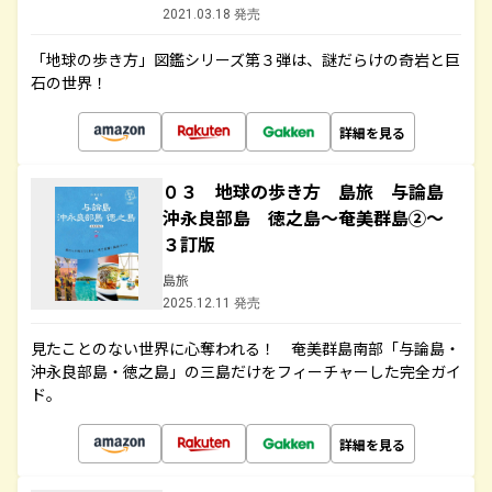
2021.03.18 発売
「地球の歩き方」図鑑シリーズ第３弾は、謎だらけの奇岩と巨
石の世界！
詳細を見る
０３ 地球の歩き方 島旅 与論島
沖永良部島 徳之島～奄美群島②～
３訂版
島旅
2025.12.11 発売
見たことのない世界に心奪われる！ 奄美群島南部「与論島・
沖永良部島・徳之島」の三島だけをフィーチャーした完全ガイ
ド。
詳細を見る