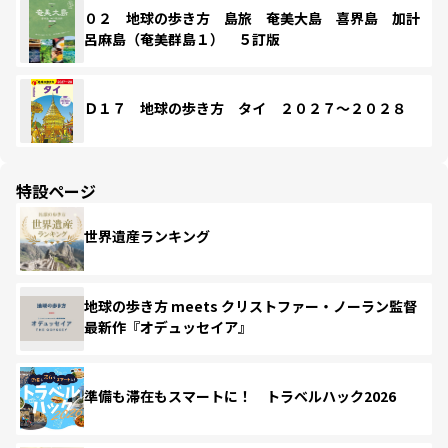
０２ 地球の歩き方 島旅 奄美大島 喜界島 加計
呂麻島（奄美群島１） ５訂版
Ｄ１７ 地球の歩き方 タイ ２０２７～２０２８
特設ページ
世界遺産ランキング
地球の歩き方 meets クリストファー・ノーラン監督
最新作『オデュッセイア』
準備も滞在もスマートに！ トラベルハック2026