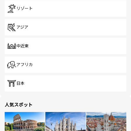
リゾート
アジア
中近東
アフリカ
日本
人気スポット