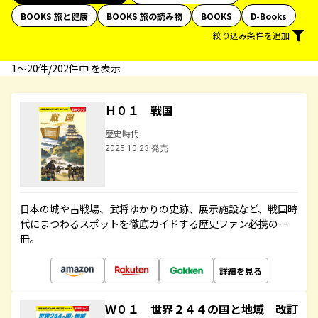
BOOKS 旅と健康
BOOKS 旅の読み物
BOOKS
D-Books
絞り込み条件を追加
1〜20件/202件中 を表示
Ｈ０１ 戦国
歴史時代
2025.10.23 発売
日本の城や古戦場、武将ゆかりの史跡、展示施設など、戦国時
代にまつわるスポットを徹底ガイドする歴史ファン必携の一
冊。
詳細を見る
Ｗ０１ 世界２４４の国と地域 改訂