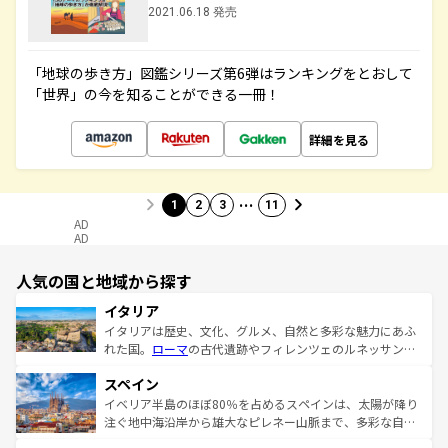
2021.06.18 発売
「地球の歩き方」図鑑シリーズ第6弾はランキングをとおして
「世界」の今を知ることができる一冊！
詳細を見る
…
1
2
3
11
AD
AD
人気の国と地域から探す
イタリア
イタリアは歴史、文化、グルメ、自然と多彩な魅力にあふ
れた国。
ローマ
の古代遺跡やフィレンツェのルネッサンス
美術、ヴェネツィアの運河など、歴史あるスポットはもち
スペイン
ろん、トスカーナの美しい田園風景やアマルフィ海岸の絶
景など、自然景観も見逃せない。観光の合間には、本場の
イベリア半島のほぼ80％を占めるスペインは、太陽が降り
ピザやパスタなど、絶品のイタリア料理を堪能することも
注ぐ地中海沿岸から雄大なピレネー山脈まで、多彩な自然
できる。朝目覚めてから夜眠るまで、すべての瞬間を楽し
と文化が詰まったヨーロッパ屈指の旅行先だ。多様な地域