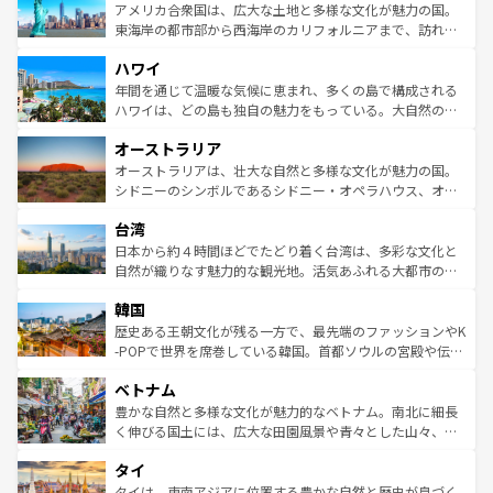
博物館もあり、アルプス観光だけでなく町歩きも満喫する
アメリカ合衆国は、広大な土地と多様な文化が魅力の国。
ことができる。国民の所得が高いため物価も高いが、旅行
東海岸の都市部から西海岸のカリフォルニアまで、訪れる
者向けの交通パス提供のサービスもあり、うまく活用すれ
場所ごとに異なる風景と体験が待っている。ニューヨーク
ハワイ
ば市内交通費無料で観光を楽しむこともできる。 なお、新
のような巨大都市は、観光、ショッピング、エンターテイ
着のスイス情報は
コンテンツ一覧
を参照してほしい。
ンメントが詰まった刺激的なスポットだ。一方、アメリカ
年間を通じて温暖な気候に恵まれ、多くの島で構成される
西部には大自然が広がり、グランドキャニオンやイエロー
ハワイは、どの島も独自の魅力をもっている。大自然の神
ストーン国立公園といった絶景が堪能できる。さらに、南
秘を感じたいなら、火山が生み出した壮大な景観を誇るハ
オーストラリア
部のニューオーリンズでは、音楽と美食が融合した独特の
ワイ島は見逃せない。また、定番の観光地といえばオアフ
文化が魅力。旅行者はアメリカの各地域で異なる魅力を楽
島だが、静かな自然を求めるならマウイ島やカウアイ島が
オーストラリアは、壮大な自然と多様な文化が魅力の国。
しみながら、その多様性と豊かな歴史を感じることができ
おすすめ。エメラルドグリーンに輝く海をはじめ、豊かな
シドニーのシンボルであるシドニー・オペラハウス、オー
るだろう。車でのロードトリップや列車の旅も、アメリカ
文化や歴史が息づいている。「アロハスピリット」と呼ば
ストラリア東海岸北部に広がる大サンゴ礁地帯グレートバ
ならではの贅沢な旅のスタイルだ。 なお、新着のアメリカ
台湾
れるおもてなしの心で訪れる人々を迎えてくれるハワイの
リアリーフや大陸中央部にそびえるウルル（エアーズロッ
情報は
コンテンツ一覧
を参照してほしい。
人々、おいしいローカルフードやハワイアンミュージッ
ク）、タスマニアの美しい原生林やケアンズの熱帯雨林な
日本から約４時間ほどでたどり着く台湾は、多彩な文化と
ク、伝統的なフラダンスなど、すべてがハワイの魅力を彩
ど、見どころがたくさん。また、カフェやワイン、オージ
自然が織りなす魅力的な観光地。活気あふれる大都市の台
っている。訪れるたびに新しい発見と感動が待っているハ
ービーフなどの食文化も豊かで、美味しいものであふれて
北やノスタルジックな町並みが人気な九份（ジォウフェ
ワイを、存分に味わってほしい。 なお、新着のハワイ情報
韓国
いる。アクティビティも充実しており、サーフィンやダイ
ン）、静ひつな山岳地帯である台湾東部など、都市の喧騒
は
コンテンツ一覧
を参照してほしい。
ビング、ハイキングなど、アウトドア好きにはたまらな
と山間の静けさが共存しており、訪れる人に新しい発見と
歴史ある王朝文化が残る一方で、最先端のファッションやK
い。オーストラリアの多彩な魅力を存分に味わいつくそ
驚きをもたらしてくれる。また、奥深い台湾の食文化も魅
-POPで世界を席巻している韓国。首都ソウルの宮殿や伝統
う。 なお、新着のオーストラリア情報は
コンテンツ一覧
を
力で、夜市などの屋台グルメから高級料理、ヘルシーで美
家屋が並ぶエリアでは韓国の歴史と文化に浸ることがで
参照してほしい。
ベトナム
容にもいいと評判のスイーツなど、バラエティ豊かな料理
き、地方に足を延ばせば四季折々の自然美を楽しむことが
が味わえる。 なお、新着の台湾情報は
コンテンツ一覧
を参
できる。そして、キムチや焼肉、絶品のストリートフード
豊かな自然と多様な文化が魅力的なベトナム。南北に細長
照してほしい。
まで、さまざまな韓国料理が待っている。夜には、韓国な
く伸びる国土には、広大な田園風景や青々とした山々、世
らではのナイトライフも堪能できる。あたたかいホスピタ
界遺産に登録された壮大な自然景観が点在し、都市部では
タイ
リティに包まれながら、韓国の多彩な魅力を心ゆくまで味
急速な発展と共に伝統が息づく。ハノイの古い町並みやホ
わってみてほしい。 なお、新着の韓国情報は
コンテンツ一
ーチミン市のフランス統治時代の建物も、独特の雰囲気を
タイは、東南アジアに位置する豊かな自然と歴史が息づく