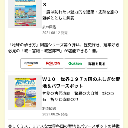
３
一度は訪れたい魅力的な建築・史跡を旅の
雑学とともに解説
旅の図鑑
2021.08.12 発売
「地球の歩き方」図鑑シリーズ第９弾は、歴史好き、建築好き
必見の「城・宮殿・城塞都市」が堪能できる１冊。
詳細を見る
Ｗ１０ 世界１９７ヵ国のふしぎな聖
地＆パワースポット
神秘の古代遺跡 驚異の大自然 謎の巨
石 祈りと奇跡の地
旅の図鑑
2021.08.26 発売
美しくミステリアスな世界各国の聖地＆パワースポットの特徴