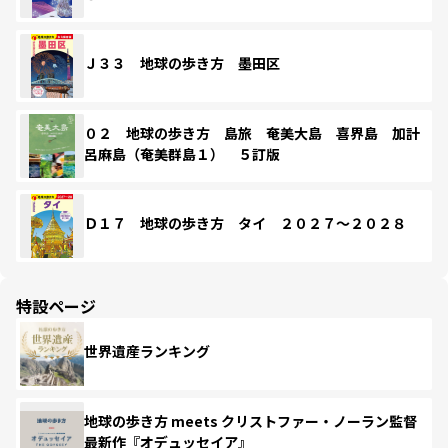
Ｊ３３ 地球の歩き方 墨田区
０２ 地球の歩き方 島旅 奄美大島 喜界島 加計
呂麻島（奄美群島１） ５訂版
Ｄ１７ 地球の歩き方 タイ ２０２７～２０２８
特設ページ
世界遺産ランキング
地球の歩き方 meets クリストファー・ノーラン監督
最新作『オデュッセイア』