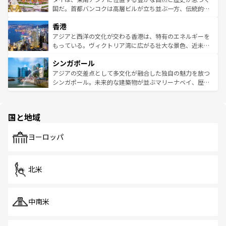
覧
を参照してほしい。
醸し出している。また、バラエティの豊かさとおいしさで
国だ。首都バンコクは高層ビルが立ち並ぶ一方、伝統的な
世界中の食通を魅了してやまないベトナム料理も魅力のひ
寺院や市場がいたるところに点在し、古きよき文化と現代
香港
とつ。フォーやバインミー、ベトナムコーヒーなどは、ぜ
の活気が交差している。北部ではチェンマイなどの山岳地
ひ現地で味わいたい。どの地域を訪れてもあたたかい人々
帯で自然と触れ合い、南部ではプーケットやクラビの美し
アジアと西洋の文化が交わる香港は、特有のエネルギーを
が旅行者を迎えてくれるので、きっと忘れられない旅にな
いビーチでリゾート気分を楽しむことができる。タイ料理
もっている。ヴィクトリア湾に広がる壮大な景色、近未来
るはずだ。 なお、新着のベトナム情報は
コンテンツ一覧
を
は世界的に有名で、屋台から高級レストランまで味覚を刺
的なアートスポット、そして歴史と現代が融合した町並
参照してほしい。
シンガポール
激する。気候は一年中温暖で、どの季節にも異なる楽しみ
み、どこを訪れても感動するはず。観光スポットが密集し
が待っている。親しみやすいタイの人々、仏教を中心とし
ており、効率よく見どころを回れるのも魅力。息をのむよ
アジアの交差点として多文化が融合した独自の魅力を放つ
た文化、そして多様な観光資源が、訪れる旅人を魅了し続
うな絶景から文化的な体験まで、香港を存分に楽しみ尽く
シンガポール。未来的な建築物が並ぶマリーナベイ、歴史
ける。 なお、新着のタイ情報は
コンテンツ一覧
を参照して
そう。 なお、新着の香港情報は
コンテンツ一覧
を参照して
と伝統を感じられるエスニックタウン、多数の緑豊かな公
ほしい。
ほしい。
園や自然保護区など、自然が調和した近代的な景観と文化
の多様性あふれるカラフルな町は、どこを歩いても新しい
国と地域
発見がある。さらに、治安のよさや充実した公共交通機関
も、旅行者にとっては魅力的なポイント。グルメも豊富
で、ホーカーズは地元の風情を楽しめる外せないスポット
ヨーロッパ
だ。訪れる人を飽きさせないシンガポールで、多様な魅力
を体感しよう。 なお、新着のシンガポール情報は
コンテン
ツ一覧
を参照してほしい。
北米
中南米