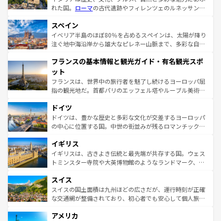
れた国。
ローマ
の古代遺跡やフィレンツェのルネッサンス
美術、ヴェネツィアの運河など、歴史あるスポットはもち
スペイン
ろん、トスカーナの美しい田園風景やアマルフィ海岸の絶
景など、自然景観も見逃せない。観光の合間には、本場の
イベリア半島のほぼ80％を占めるスペインは、太陽が降り
ピザやパスタなど、絶品のイタリア料理を堪能することも
注ぐ地中海沿岸から雄大なピレネー山脈まで、多彩な自然
できる。朝目覚めてから夜眠るまで、すべての瞬間を楽し
と文化が詰まったヨーロッパ屈指の旅行先だ。多様な地域
フランスの基本情報と観光ガイド・有名観光スポ
ませてくれるイタリアで、忘れられない旅をしてみよう！
文化が根付くこの国では、情熱的なフラメンコ、熱気あふ
なお、新着のイタリア情報は
コンテンツ一覧
を参照してほ
れる闘牛、そして美味しいタパスが生活の一部となってい
ット
しい。
る。首都マドリードの洗練された雰囲気や、バルセロナの
フランスは、世界中の旅行者を魅了し続けるヨーロッパ屈
アートに溢れた街角から、地方では古代ローマ遺跡や中世
指の観光地だ。首都パリのエッフェル塔やルーブル美術館
の城塞都市、穏やかなビーチリゾートまで多彩な表情を見
といった象徴的なスポットから、田舎町の古風な美しさま
せる。地方によって風土や気候が異なるスペインはその個
ドイツ
で、幅広い魅力が詰まっている。華麗な宮殿、歴史的な大
性で訪れる人を魅了する。 なお、新着のスペイン情報は
コ
聖堂、美しいビーチ、そして豊かな自然が、訪れる者を心
ドイツは、豊かな歴史と多彩な文化が交差するヨーロッパ
ンテンツ一覧
を参照してほしい。
から魅了する。また、フランスは美食の国としても知ら
の中心に位置する国。中世の街並みが残るロマンチック街
れ、フランス料理はユネスコ無形文化遺産にも登録されて
道から、未来を先取りするようなモダンな都市まで多様な
イギリス
いる。シャンパンの発祥地であるランス、プロヴァンスの
顔を持つこの国は、どこを歩いても飽きることがない。ベ
香り高いラベンダー畑など、多彩な楽しみ方が可能だ。さ
ルリンの文化的活気、バイエルン州のアルプスの絶景、そ
イギリスは、古きよき伝統と最先端が共存する国。ウェス
らに、パリ以外の地域にも魅力が溢れており、どの街角に
してライン川沿いのワイン畑といった風景は必見。ビール
トミンスター寺院や大英博物館のようなランドマーク、歴
も豊かな歴史と文化が息づいている。パリ以外の個性あふ
とソーセージを味わいながら地元の人と過ごす楽しい時間
史ある大学都市、美しい丘陵地帯や牧歌的な風景など、エ
れる地方に足を運ぶとそれぞれで全く異なる文化を体験で
スイス
は、お酒好きな人にはぜひ体験してほしい。 なお、新着の
リアごとに異なる魅力がある。また、優雅なアフタヌーン
きるだろう。 なお、新着のフランス情報は
コンテンツ一覧
ドイツ情報は
コンテンツ一覧
を参照してほしい。
ティー、ビール好きにはたまらない英国パブ、サッカー観
スイスの国土面積は九州ほどの広さだが、運行時刻が正確
を参照してほしい。
戦など、本場だからこそできる体験も豊富。イギリスを旅
な交通網が整備されており、初心者でも安心して個人旅行
して楽しみつくそう。 なお、新着のイギリス情報は
コンテ
を楽しめる。日本同様に時刻表どおりの旅が可能だ。中世
アメリカ
ンツ一覧
を参照してほしい。
の建物がそのまま残る町や、スイスならではのユニークな