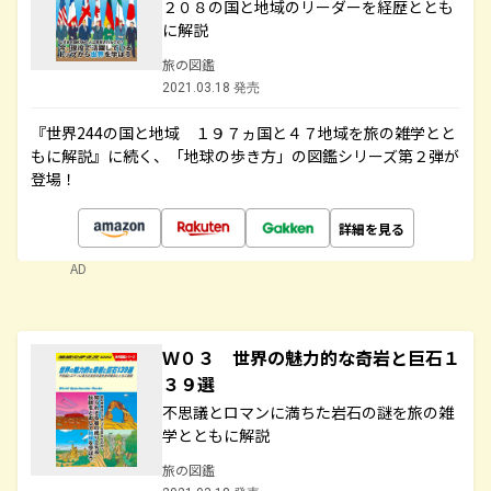
２０８の国と地域のリーダーを経歴ととも
に解説
旅の図鑑
2021.03.18 発売
『世界244の国と地域 １９７ヵ国と４７地域を旅の雑学とと
もに解説』に続く、「地球の歩き方」の図鑑シリーズ第２弾が
登場！
詳細を見る
AD
Ｗ０３ 世界の魅力的な奇岩と巨石１
３９選
不思議とロマンに満ちた岩石の謎を旅の雑
学とともに解説
旅の図鑑