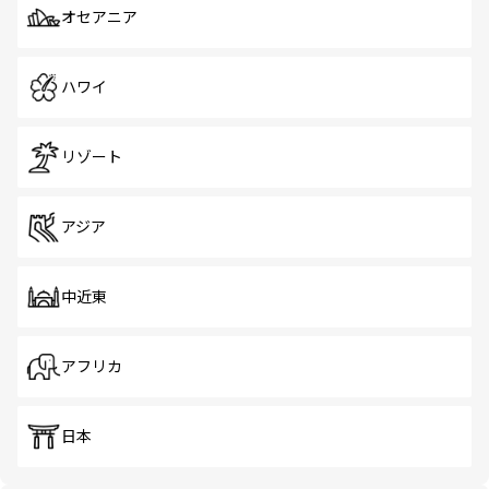
オセアニア
ハワイ
リゾート
アジア
中近東
アフリカ
日本