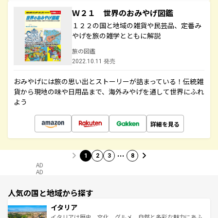
Ｗ２１ 世界のおみやげ図鑑
１２２の国と地域の雑貨や民芸品、定番み
やげを旅の雑学とともに解説
旅の図鑑
2022.10.11 発売
おみやげには旅の思い出とストーリーが詰まっている！伝統雑
貨から現地の味や日用品まで、海外みやげを通して世界にふれ
よう
詳細を見る
…
1
2
3
8
AD
AD
人気の国と地域から探す
イタリア
イタリアは歴史、文化、グルメ、自然と多彩な魅力にあふ