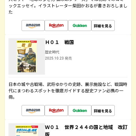
ックエッセイ。イラストレーター柴田かおるが書きおろしまし
た
詳細を見る
Ｈ０１ 戦国
歴史時代
2025.10.23 発売
日本の城や古戦場、武将ゆかりの史跡、展示施設など、戦国時
代にまつわるスポットを徹底ガイドする歴史ファン必携の一
冊。
詳細を見る
Ｗ０１ 世界２４４の国と地域 改訂
版