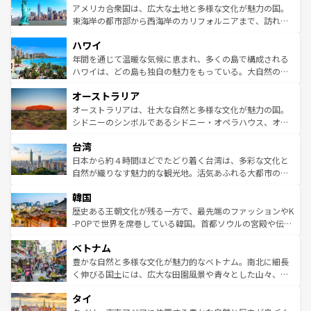
博物館もあり、アルプス観光だけでなく町歩きも満喫する
アメリカ合衆国は、広大な土地と多様な文化が魅力の国。
ことができる。国民の所得が高いため物価も高いが、旅行
東海岸の都市部から西海岸のカリフォルニアまで、訪れる
者向けの交通パス提供のサービスもあり、うまく活用すれ
場所ごとに異なる風景と体験が待っている。ニューヨーク
ハワイ
ば市内交通費無料で観光を楽しむこともできる。 なお、新
のような巨大都市は、観光、ショッピング、エンターテイ
着のスイス情報は
コンテンツ一覧
を参照してほしい。
ンメントが詰まった刺激的なスポットだ。一方、アメリカ
年間を通じて温暖な気候に恵まれ、多くの島で構成される
西部には大自然が広がり、グランドキャニオンやイエロー
ハワイは、どの島も独自の魅力をもっている。大自然の神
ストーン国立公園といった絶景が堪能できる。さらに、南
秘を感じたいなら、火山が生み出した壮大な景観を誇るハ
オーストラリア
部のニューオーリンズでは、音楽と美食が融合した独特の
ワイ島は見逃せない。また、定番の観光地といえばオアフ
文化が魅力。旅行者はアメリカの各地域で異なる魅力を楽
島だが、静かな自然を求めるならマウイ島やカウアイ島が
オーストラリアは、壮大な自然と多様な文化が魅力の国。
しみながら、その多様性と豊かな歴史を感じることができ
おすすめ。エメラルドグリーンに輝く海をはじめ、豊かな
シドニーのシンボルであるシドニー・オペラハウス、オー
るだろう。車でのロードトリップや列車の旅も、アメリカ
文化や歴史が息づいている。「アロハスピリット」と呼ば
ストラリア東海岸北部に広がる大サンゴ礁地帯グレートバ
ならではの贅沢な旅のスタイルだ。 なお、新着のアメリカ
台湾
れるおもてなしの心で訪れる人々を迎えてくれるハワイの
リアリーフや大陸中央部にそびえるウルル（エアーズロッ
情報は
コンテンツ一覧
を参照してほしい。
人々、おいしいローカルフードやハワイアンミュージッ
ク）、タスマニアの美しい原生林やケアンズの熱帯雨林な
日本から約４時間ほどでたどり着く台湾は、多彩な文化と
ク、伝統的なフラダンスなど、すべてがハワイの魅力を彩
ど、見どころがたくさん。また、カフェやワイン、オージ
自然が織りなす魅力的な観光地。活気あふれる大都市の台
っている。訪れるたびに新しい発見と感動が待っているハ
ービーフなどの食文化も豊かで、美味しいものであふれて
北やノスタルジックな町並みが人気な九份（ジォウフェ
ワイを、存分に味わってほしい。 なお、新着のハワイ情報
韓国
いる。アクティビティも充実しており、サーフィンやダイ
ン）、静ひつな山岳地帯である台湾東部など、都市の喧騒
は
コンテンツ一覧
を参照してほしい。
ビング、ハイキングなど、アウトドア好きにはたまらな
と山間の静けさが共存しており、訪れる人に新しい発見と
歴史ある王朝文化が残る一方で、最先端のファッションやK
い。オーストラリアの多彩な魅力を存分に味わいつくそ
驚きをもたらしてくれる。また、奥深い台湾の食文化も魅
-POPで世界を席巻している韓国。首都ソウルの宮殿や伝統
う。 なお、新着のオーストラリア情報は
コンテンツ一覧
を
力で、夜市などの屋台グルメから高級料理、ヘルシーで美
家屋が並ぶエリアでは韓国の歴史と文化に浸ることがで
参照してほしい。
ベトナム
容にもいいと評判のスイーツなど、バラエティ豊かな料理
き、地方に足を延ばせば四季折々の自然美を楽しむことが
が味わえる。 なお、新着の台湾情報は
コンテンツ一覧
を参
できる。そして、キムチや焼肉、絶品のストリートフード
豊かな自然と多様な文化が魅力的なベトナム。南北に細長
照してほしい。
まで、さまざまな韓国料理が待っている。夜には、韓国な
く伸びる国土には、広大な田園風景や青々とした山々、世
らではのナイトライフも堪能できる。あたたかいホスピタ
界遺産に登録された壮大な自然景観が点在し、都市部では
タイ
リティに包まれながら、韓国の多彩な魅力を心ゆくまで味
急速な発展と共に伝統が息づく。ハノイの古い町並みやホ
わってみてほしい。 なお、新着の韓国情報は
コンテンツ一