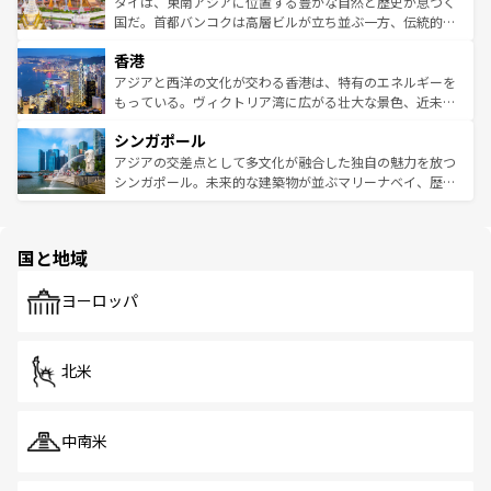
ーチミン市のフランス統治時代の建物も、独特の雰囲気を
タイは、東南アジアに位置する豊かな自然と歴史が息づく
覧
を参照してほしい。
醸し出している。また、バラエティの豊かさとおいしさで
国だ。首都バンコクは高層ビルが立ち並ぶ一方、伝統的な
世界中の食通を魅了してやまないベトナム料理も魅力のひ
寺院や市場がいたるところに点在し、古きよき文化と現代
香港
とつ。フォーやバインミー、ベトナムコーヒーなどは、ぜ
の活気が交差している。北部ではチェンマイなどの山岳地
ひ現地で味わいたい。どの地域を訪れてもあたたかい人々
帯で自然と触れ合い、南部ではプーケットやクラビの美し
アジアと西洋の文化が交わる香港は、特有のエネルギーを
が旅行者を迎えてくれるので、きっと忘れられない旅にな
いビーチでリゾート気分を楽しむことができる。タイ料理
もっている。ヴィクトリア湾に広がる壮大な景色、近未来
るはずだ。 なお、新着のベトナム情報は
コンテンツ一覧
を
は世界的に有名で、屋台から高級レストランまで味覚を刺
的なアートスポット、そして歴史と現代が融合した町並
参照してほしい。
シンガポール
激する。気候は一年中温暖で、どの季節にも異なる楽しみ
み、どこを訪れても感動するはず。観光スポットが密集し
が待っている。親しみやすいタイの人々、仏教を中心とし
ており、効率よく見どころを回れるのも魅力。息をのむよ
アジアの交差点として多文化が融合した独自の魅力を放つ
た文化、そして多様な観光資源が、訪れる旅人を魅了し続
うな絶景から文化的な体験まで、香港を存分に楽しみ尽く
シンガポール。未来的な建築物が並ぶマリーナベイ、歴史
ける。 なお、新着のタイ情報は
コンテンツ一覧
を参照して
そう。 なお、新着の香港情報は
コンテンツ一覧
を参照して
と伝統を感じられるエスニックタウン、多数の緑豊かな公
ほしい。
ほしい。
園や自然保護区など、自然が調和した近代的な景観と文化
の多様性あふれるカラフルな町は、どこを歩いても新しい
国と地域
発見がある。さらに、治安のよさや充実した公共交通機関
も、旅行者にとっては魅力的なポイント。グルメも豊富
で、ホーカーズは地元の風情を楽しめる外せないスポット
ヨーロッパ
だ。訪れる人を飽きさせないシンガポールで、多様な魅力
を体感しよう。 なお、新着のシンガポール情報は
コンテン
ツ一覧
を参照してほしい。
北米
中南米