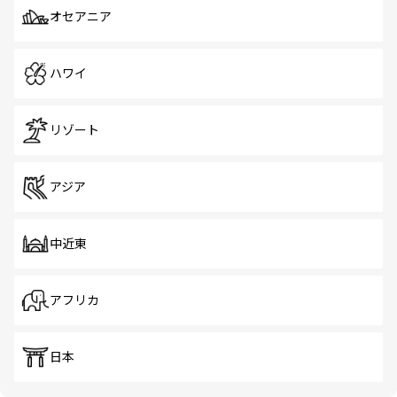
オセアニア
ハワイ
リゾート
アジア
中近東
アフリカ
日本