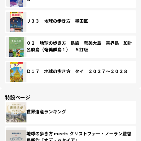
Ｊ３３ 地球の歩き方 墨田区
０２ 地球の歩き方 島旅 奄美大島 喜界島 加計
呂麻島（奄美群島１） ５訂版
Ｄ１７ 地球の歩き方 タイ ２０２７～２０２８
特設ページ
世界遺産ランキング
地球の歩き方 meets クリストファー・ノーラン監督
最新作『オデュッセイア』