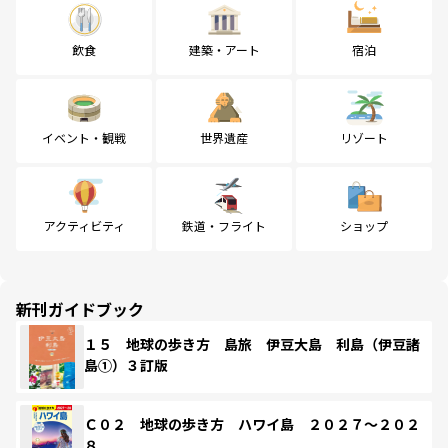
飲食
建築・アート
宿泊
イベント・観戦
世界遺産
リゾート
アクティビティ
鉄道・フライト
ショップ
新刊ガイドブック
１５ 地球の歩き方 島旅 伊豆大島 利島（伊豆諸
島①）３訂版
Ｃ０２ 地球の歩き方 ハワイ島 ２０２７～２０２
８