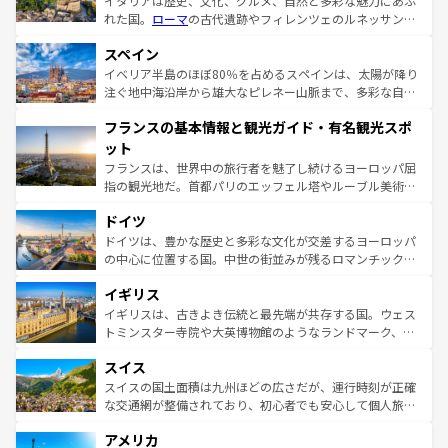
イタリアは歴史、文化、グルメ、自然と多彩な魅力にあふ
れた国。
ローマ
の古代遺跡やフィレンツェのルネッサンス
美術、ヴェネツィアの運河など、歴史あるスポットはもち
スペイン
ろん、トスカーナの美しい田園風景やアマルフィ海岸の絶
景など、自然景観も見逃せない。観光の合間には、本場の
イベリア半島のほぼ80％を占めるスペインは、太陽が降り
ピザやパスタなど、絶品のイタリア料理を堪能することも
注ぐ地中海沿岸から雄大なピレネー山脈まで、多彩な自然
できる。朝目覚めてから夜眠るまで、すべての瞬間を楽し
と文化が詰まったヨーロッパ屈指の旅行先だ。多様な地域
フランスの基本情報と観光ガイド・有名観光スポ
ませてくれるイタリアで、忘れられない旅をしてみよう！
文化が根付くこの国では、情熱的なフラメンコ、熱気あふ
なお、新着のイタリア情報は
コンテンツ一覧
を参照してほ
れる闘牛、そして美味しいタパスが生活の一部となってい
ット
しい。
る。首都マドリードの洗練された雰囲気や、バルセロナの
フランスは、世界中の旅行者を魅了し続けるヨーロッパ屈
アートに溢れた街角から、地方では古代ローマ遺跡や中世
指の観光地だ。首都パリのエッフェル塔やルーブル美術館
の城塞都市、穏やかなビーチリゾートまで多彩な表情を見
といった象徴的なスポットから、田舎町の古風な美しさま
せる。地方によって風土や気候が異なるスペインはその個
ドイツ
で、幅広い魅力が詰まっている。華麗な宮殿、歴史的な大
性で訪れる人を魅了する。 なお、新着のスペイン情報は
コ
聖堂、美しいビーチ、そして豊かな自然が、訪れる者を心
ドイツは、豊かな歴史と多彩な文化が交差するヨーロッパ
ンテンツ一覧
を参照してほしい。
から魅了する。また、フランスは美食の国としても知ら
の中心に位置する国。中世の街並みが残るロマンチック街
れ、フランス料理はユネスコ無形文化遺産にも登録されて
道から、未来を先取りするようなモダンな都市まで多様な
イギリス
いる。シャンパンの発祥地であるランス、プロヴァンスの
顔を持つこの国は、どこを歩いても飽きることがない。ベ
香り高いラベンダー畑など、多彩な楽しみ方が可能だ。さ
ルリンの文化的活気、バイエルン州のアルプスの絶景、そ
イギリスは、古きよき伝統と最先端が共存する国。ウェス
らに、パリ以外の地域にも魅力が溢れており、どの街角に
してライン川沿いのワイン畑といった風景は必見。ビール
トミンスター寺院や大英博物館のようなランドマーク、歴
も豊かな歴史と文化が息づいている。パリ以外の個性あふ
とソーセージを味わいながら地元の人と過ごす楽しい時間
史ある大学都市、美しい丘陵地帯や牧歌的な風景など、エ
れる地方に足を運ぶとそれぞれで全く異なる文化を体験で
スイス
は、お酒好きな人にはぜひ体験してほしい。 なお、新着の
リアごとに異なる魅力がある。また、優雅なアフタヌーン
きるだろう。 なお、新着のフランス情報は
コンテンツ一覧
ドイツ情報は
コンテンツ一覧
を参照してほしい。
ティー、ビール好きにはたまらない英国パブ、サッカー観
スイスの国土面積は九州ほどの広さだが、運行時刻が正確
を参照してほしい。
戦など、本場だからこそできる体験も豊富。イギリスを旅
な交通網が整備されており、初心者でも安心して個人旅行
して楽しみつくそう。 なお、新着のイギリス情報は
コンテ
を楽しめる。日本同様に時刻表どおりの旅が可能だ。中世
アメリカ
ンツ一覧
を参照してほしい。
の建物がそのまま残る町や、スイスならではのユニークな