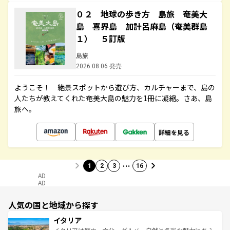
０２ 地球の歩き方 島旅 奄美大
島 喜界島 加計呂麻島（奄美群島
１） ５訂版
島旅
2026.08.06 発売
ようこそ！ 絶景スポットから遊び方、カルチャーまで、島の
人たちが教えてくれた奄美大島の魅力を1冊に凝縮。さあ、島
旅へ。
詳細を見る
…
1
2
3
16
AD
AD
人気の国と地域から探す
イタリア