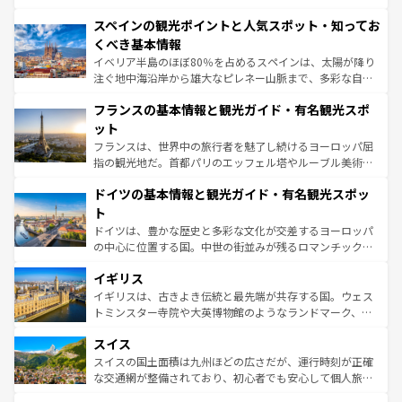
美術、ヴェネツィアの運河など、歴史あるスポットはもち
スペインの観光ポイントと人気スポット・知ってお
ろん、トスカーナの美しい田園風景やアマルフィ海岸の絶
景など、自然景観も見逃せない。観光の合間には、本場の
くべき基本情報
ピザやパスタなど、絶品のイタリア料理を堪能することも
イベリア半島のほぼ80％を占めるスペインは、太陽が降り
できる。朝目覚めてから夜眠るまで、すべての瞬間を楽し
注ぐ地中海沿岸から雄大なピレネー山脈まで、多彩な自然
ませてくれるイタリアで、忘れられない旅をしてみよう！
と文化が詰まったヨーロッパ屈指の旅行先だ。多様な地域
なお、新着のイタリア情報は
コンテンツ一覧
を参照してほ
フランスの基本情報と観光ガイド・有名観光スポ
文化が根付くこの国では、情熱的なフラメンコ、熱気あふ
しい。
れる闘牛、そして美味しいタパスが生活の一部となってい
ット
る。首都マドリードの洗練された雰囲気や、バルセロナの
フランスは、世界中の旅行者を魅了し続けるヨーロッパ屈
アートに溢れた街角から、地方では古代ローマ遺跡や中世
指の観光地だ。首都パリのエッフェル塔やルーブル美術館
の城塞都市、穏やかなビーチリゾートまで多彩な表情を見
といった象徴的なスポットから、田舎町の古風な美しさま
せる。地方によって風土や気候が異なるスペインはその個
ドイツの基本情報と観光ガイド・有名観光スポッ
で、幅広い魅力が詰まっている。華麗な宮殿、歴史的な大
性で訪れる人を魅了する。 なお、新着のスペイン情報は
コ
聖堂、美しいビーチ、そして豊かな自然が、訪れる者を心
ト
ンテンツ一覧
を参照してほしい。
から魅了する。また、フランスは美食の国としても知ら
ドイツは、豊かな歴史と多彩な文化が交差するヨーロッパ
れ、フランス料理はユネスコ無形文化遺産にも登録されて
の中心に位置する国。中世の街並みが残るロマンチック街
いる。シャンパンの発祥地であるランス、プロヴァンスの
道から、未来を先取りするようなモダンな都市まで多様な
香り高いラベンダー畑など、多彩な楽しみ方が可能だ。さ
イギリス
顔を持つこの国は、どこを歩いても飽きることがない。ベ
らに、パリ以外の地域にも魅力が溢れており、どの街角に
ルリンの文化的活気、バイエルン州のアルプスの絶景、そ
イギリスは、古きよき伝統と最先端が共存する国。ウェス
も豊かな歴史と文化が息づいている。パリ以外の個性あふ
してライン川沿いのワイン畑といった風景は必見。ビール
トミンスター寺院や大英博物館のようなランドマーク、歴
れる地方に足を運ぶとそれぞれで全く異なる文化を体験で
とソーセージを味わいながら地元の人と過ごす楽しい時間
史ある大学都市、美しい丘陵地帯や牧歌的な風景など、エ
きるだろう。 なお、新着のフランス情報は
コンテンツ一覧
スイス
は、お酒好きな人にはぜひ体験してほしい。 なお、新着の
リアごとに異なる魅力がある。また、優雅なアフタヌーン
を参照してほしい。
ドイツ情報は
コンテンツ一覧
を参照してほしい。
ティー、ビール好きにはたまらない英国パブ、サッカー観
スイスの国土面積は九州ほどの広さだが、運行時刻が正確
戦など、本場だからこそできる体験も豊富。イギリスを旅
な交通網が整備されており、初心者でも安心して個人旅行
して楽しみつくそう。 なお、新着のイギリス情報は
コンテ
を楽しめる。日本同様に時刻表どおりの旅が可能だ。中世