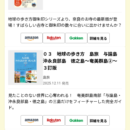
地球の歩き方御朱印シリーズより、奈良のお寺の最新版が登
場！すばらしい古寺と御朱印の数々に合いに出かけませんか？
詳細を見る
０３ 地球の歩き方 島旅 与論島
沖永良部島 徳之島～奄美群島②～
３訂版
島旅
2025.12.11 発売
見たことのない世界に心奪われる！ 奄美群島南部「与論島・
沖永良部島・徳之島」の三島だけをフィーチャーした完全ガイ
ド。
詳細を見る