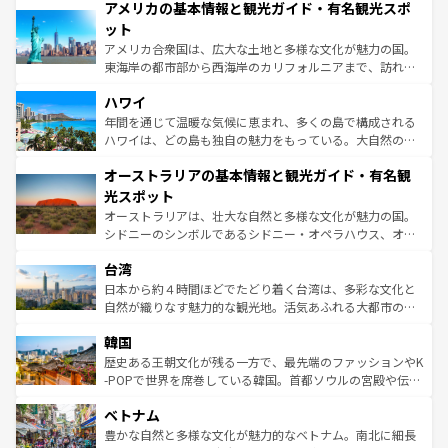
アメリカの基本情報と観光ガイド・有名観光スポ
ンツ一覧
を参照してほしい。
の建物がそのまま残る町や、スイスならではのユニークな
博物館もあり、アルプス観光だけでなく町歩きも満喫する
ット
ことができる。国民の所得が高いため物価も高いが、旅行
アメリカ合衆国は、広大な土地と多様な文化が魅力の国。
者向けの交通パス提供のサービスもあり、うまく活用すれ
東海岸の都市部から西海岸のカリフォルニアまで、訪れる
ば市内交通費無料で観光を楽しむこともできる。 なお、新
場所ごとに異なる風景と体験が待っている。ニューヨーク
着のスイス情報は
コンテンツ一覧
を参照してほしい。
ハワイ
のような巨大都市は、観光、ショッピング、エンターテイ
ンメントが詰まった刺激的なスポットだ。一方、アメリカ
年間を通じて温暖な気候に恵まれ、多くの島で構成される
西部には大自然が広がり、グランドキャニオンやイエロー
ハワイは、どの島も独自の魅力をもっている。大自然の神
ストーン国立公園といった絶景が堪能できる。さらに、南
秘を感じたいなら、火山が生み出した壮大な景観を誇るハ
オーストラリアの基本情報と観光ガイド・有名観
部のニューオーリンズでは、音楽と美食が融合した独特の
ワイ島は見逃せない。また、定番の観光地といえばオアフ
文化が魅力。旅行者はアメリカの各地域で異なる魅力を楽
島だが、静かな自然を求めるならマウイ島やカウアイ島が
光スポット
しみながら、その多様性と豊かな歴史を感じることができ
おすすめ。エメラルドグリーンに輝く海をはじめ、豊かな
オーストラリアは、壮大な自然と多様な文化が魅力の国。
るだろう。車でのロードトリップや列車の旅も、アメリカ
文化や歴史が息づいている。「アロハスピリット」と呼ば
シドニーのシンボルであるシドニー・オペラハウス、オー
ならではの贅沢な旅のスタイルだ。 なお、新着のアメリカ
れるおもてなしの心で訪れる人々を迎えてくれるハワイの
ストラリア東海岸北部に広がる大サンゴ礁地帯グレートバ
情報は
コンテンツ一覧
を参照してほしい。
人々、おいしいローカルフードやハワイアンミュージッ
台湾
リアリーフや大陸中央部にそびえるウルル（エアーズロッ
ク、伝統的なフラダンスなど、すべてがハワイの魅力を彩
ク）、タスマニアの美しい原生林やケアンズの熱帯雨林な
日本から約４時間ほどでたどり着く台湾は、多彩な文化と
っている。訪れるたびに新しい発見と感動が待っているハ
ど、見どころがたくさん。また、カフェやワイン、オージ
自然が織りなす魅力的な観光地。活気あふれる大都市の台
ワイを、存分に味わってほしい。 なお、新着のハワイ情報
ービーフなどの食文化も豊かで、美味しいものであふれて
北やノスタルジックな町並みが人気な九份（ジォウフェ
は
コンテンツ一覧
を参照してほしい。
韓国
いる。アクティビティも充実しており、サーフィンやダイ
ン）、静ひつな山岳地帯である台湾東部など、都市の喧騒
ビング、ハイキングなど、アウトドア好きにはたまらな
と山間の静けさが共存しており、訪れる人に新しい発見と
歴史ある王朝文化が残る一方で、最先端のファッションやK
い。オーストラリアの多彩な魅力を存分に味わいつくそ
驚きをもたらしてくれる。また、奥深い台湾の食文化も魅
-POPで世界を席巻している韓国。首都ソウルの宮殿や伝統
う。 なお、新着のオーストラリア情報は
コンテンツ一覧
を
力で、夜市などの屋台グルメから高級料理、ヘルシーで美
家屋が並ぶエリアでは韓国の歴史と文化に浸ることがで
参照してほしい。
ベトナム
容にもいいと評判のスイーツなど、バラエティ豊かな料理
き、地方に足を延ばせば四季折々の自然美を楽しむことが
が味わえる。 なお、新着の台湾情報は
コンテンツ一覧
を参
できる。そして、キムチや焼肉、絶品のストリートフード
豊かな自然と多様な文化が魅力的なベトナム。南北に細長