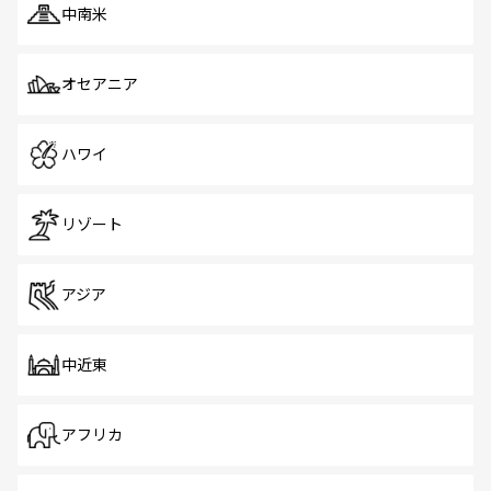
中南米
オセアニア
ハワイ
リゾート
アジア
中近東
アフリカ