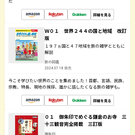
た
詳細を見る
Ｗ０１ 世界２４４の国と地域 改訂
版
１９７ヵ国と４７地域を旅の雑学とともに
解説
旅の図鑑
2024.07.18 発売
今こそ学びたい世界のことを集めました！首都、言語、民族、
宗教、特長、現地の挨拶、誰かに話したくなる旅の雑学も。
詳細を見る
０１ 御朱印でめぐる鎌倉のお寺 三
十三観音完全掲載 三訂版
御朱印