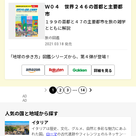
Ｗ０４ 世界２４６の首都と主要都
市
１９９の首都と４７の主要都市を旅の雑学
とともに解説
旅の図鑑
2021.03.18 発売
「地球の歩き方」図鑑シリーズから、第４弾が登場！
詳細を見る
…
1
2
3
14
AD
AD
人気の国と地域から探す
イタリア
イタリアは歴史、文化、グルメ、自然と多彩な魅力にあふ
れた国。
ローマ
の古代遺跡やフィレンツェのルネッサンス