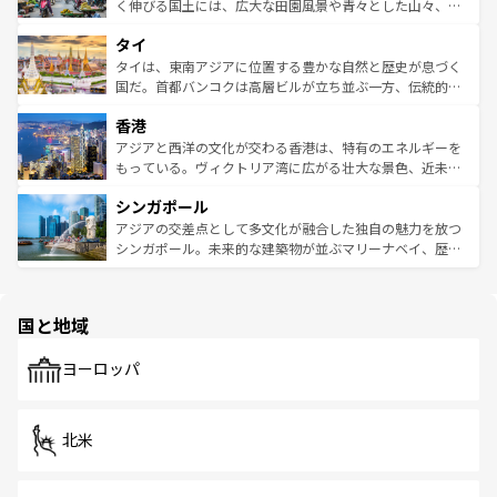
照してほしい。
まで、さまざまな韓国料理が待っている。夜には、韓国な
く伸びる国土には、広大な田園風景や青々とした山々、世
らではのナイトライフも堪能できる。あたたかいホスピタ
界遺産に登録された壮大な自然景観が点在し、都市部では
タイ
リティに包まれながら、韓国の多彩な魅力を心ゆくまで味
急速な発展と共に伝統が息づく。ハノイの古い町並みやホ
わってみてほしい。 なお、新着の韓国情報は
コンテンツ一
ーチミン市のフランス統治時代の建物も、独特の雰囲気を
タイは、東南アジアに位置する豊かな自然と歴史が息づく
覧
を参照してほしい。
醸し出している。また、バラエティの豊かさとおいしさで
国だ。首都バンコクは高層ビルが立ち並ぶ一方、伝統的な
世界中の食通を魅了してやまないベトナム料理も魅力のひ
寺院や市場がいたるところに点在し、古きよき文化と現代
香港
とつ。フォーやバインミー、ベトナムコーヒーなどは、ぜ
の活気が交差している。北部ではチェンマイなどの山岳地
ひ現地で味わいたい。どの地域を訪れてもあたたかい人々
帯で自然と触れ合い、南部ではプーケットやクラビの美し
アジアと西洋の文化が交わる香港は、特有のエネルギーを
が旅行者を迎えてくれるので、きっと忘れられない旅にな
いビーチでリゾート気分を楽しむことができる。タイ料理
もっている。ヴィクトリア湾に広がる壮大な景色、近未来
るはずだ。 なお、新着のベトナム情報は
コンテンツ一覧
を
は世界的に有名で、屋台から高級レストランまで味覚を刺
的なアートスポット、そして歴史と現代が融合した町並
参照してほしい。
シンガポール
激する。気候は一年中温暖で、どの季節にも異なる楽しみ
み、どこを訪れても感動するはず。観光スポットが密集し
が待っている。親しみやすいタイの人々、仏教を中心とし
ており、効率よく見どころを回れるのも魅力。息をのむよ
アジアの交差点として多文化が融合した独自の魅力を放つ
た文化、そして多様な観光資源が、訪れる旅人を魅了し続
うな絶景から文化的な体験まで、香港を存分に楽しみ尽く
シンガポール。未来的な建築物が並ぶマリーナベイ、歴史
ける。 なお、新着のタイ情報は
コンテンツ一覧
を参照して
そう。 なお、新着の香港情報は
コンテンツ一覧
を参照して
と伝統を感じられるエスニックタウン、多数の緑豊かな公
ほしい。
ほしい。
園や自然保護区など、自然が調和した近代的な景観と文化
の多様性あふれるカラフルな町は、どこを歩いても新しい
国と地域
発見がある。さらに、治安のよさや充実した公共交通機関
も、旅行者にとっては魅力的なポイント。グルメも豊富
で、ホーカーズは地元の風情を楽しめる外せないスポット
ヨーロッパ
だ。訪れる人を飽きさせないシンガポールで、多様な魅力
を体感しよう。 なお、新着のシンガポール情報は
コンテン
ツ一覧
を参照してほしい。
北米