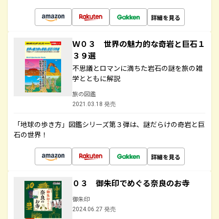
詳細を見る
Ｗ０３ 世界の魅力的な奇岩と巨石１
３９選
不思議とロマンに満ちた岩石の謎を旅の雑
学とともに解説
旅の図鑑
2021.03.18 発売
「地球の歩き方」図鑑シリーズ第３弾は、謎だらけの奇岩と巨
石の世界！
詳細を見る
０３ 御朱印でめぐる奈良のお寺
御朱印
2024.06.27 発売