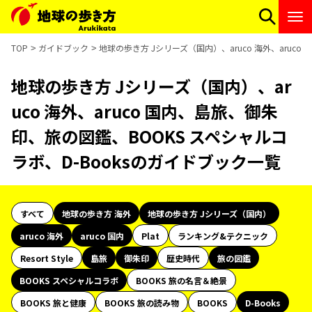
TOP
ガイドブック
地球の歩き方 Jシリーズ（国内）、aruco 海外、aruc
地球の歩き方 Jシリーズ（国内）、ar
uco 海外、aruco 国内、島旅、御朱
印、旅の図鑑、BOOKS スペシャルコ
ラボ、D-Booksのガイドブック一覧
すべて
地球の歩き方 海外
地球の歩き方 Jシリーズ（国内）
aruco 海外
aruco 国内
Plat
ランキング&テクニック
Resort Style
島旅
御朱印
歴史時代
旅の図鑑
BOOKS スペシャルコラボ
BOOKS 旅の名言＆絶景
BOOKS 旅と健康
BOOKS 旅の読み物
BOOKS
D-Books