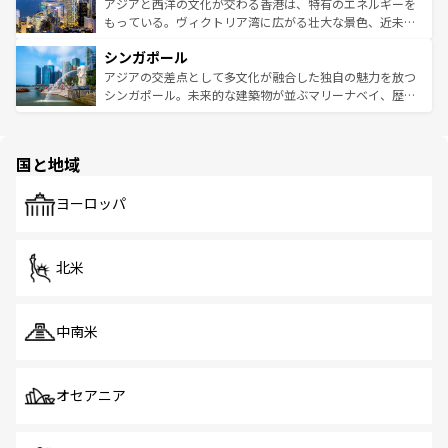
ひ現地で味わいたい。どの地域を訪れてもあたたかい人々
帯で自然と触れ合い、南部ではプーケットやクラビの美し
アジアと西洋の文化が交わる香港は、特有のエネルギーを
が旅行者を迎えてくれるので、きっと忘れられない旅にな
いビーチでリゾート気分を楽しむことができる。タイ料理
もっている。ヴィクトリア湾に広がる壮大な景色、近未来
るはずだ。 なお、新着のベトナム情報は
コンテンツ一覧
を
は世界的に有名で、屋台から高級レストランまで味覚を刺
的なアートスポット、そして歴史と現代が融合した町並
参照してほしい。
シンガポール
激する。気候は一年中温暖で、どの季節にも異なる楽しみ
み、どこを訪れても感動するはず。観光スポットが密集し
が待っている。親しみやすいタイの人々、仏教を中心とし
ており、効率よく見どころを回れるのも魅力。息をのむよ
アジアの交差点として多文化が融合した独自の魅力を放つ
た文化、そして多様な観光資源が、訪れる旅人を魅了し続
うな絶景から文化的な体験まで、香港を存分に楽しみ尽く
シンガポール。未来的な建築物が並ぶマリーナベイ、歴史
ける。 なお、新着のタイ情報は
コンテンツ一覧
を参照して
そう。 なお、新着の香港情報は
コンテンツ一覧
を参照して
と伝統を感じられるエスニックタウン、多数の緑豊かな公
ほしい。
ほしい。
園や自然保護区など、自然が調和した近代的な景観と文化
の多様性あふれるカラフルな町は、どこを歩いても新しい
国と地域
発見がある。さらに、治安のよさや充実した公共交通機関
も、旅行者にとっては魅力的なポイント。グルメも豊富
で、ホーカーズは地元の風情を楽しめる外せないスポット
ヨーロッパ
だ。訪れる人を飽きさせないシンガポールで、多様な魅力
を体感しよう。 なお、新着のシンガポール情報は
コンテン
ツ一覧
を参照してほしい。
北米
中南米
オセアニア