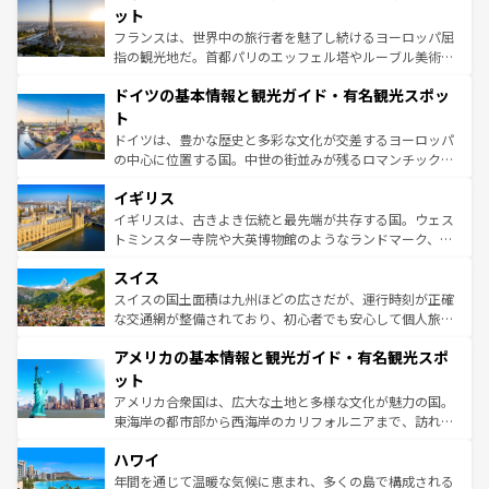
なお、新着のイタリア情報は
コンテンツ一覧
を参照してほ
れる闘牛、そして美味しいタパスが生活の一部となってい
ット
しい。
る。首都マドリードの洗練された雰囲気や、バルセロナの
フランスは、世界中の旅行者を魅了し続けるヨーロッパ屈
アートに溢れた街角から、地方では古代ローマ遺跡や中世
指の観光地だ。首都パリのエッフェル塔やルーブル美術館
の城塞都市、穏やかなビーチリゾートまで多彩な表情を見
といった象徴的なスポットから、田舎町の古風な美しさま
せる。地方によって風土や気候が異なるスペインはその個
ドイツの基本情報と観光ガイド・有名観光スポッ
で、幅広い魅力が詰まっている。華麗な宮殿、歴史的な大
性で訪れる人を魅了する。 なお、新着のスペイン情報は
コ
聖堂、美しいビーチ、そして豊かな自然が、訪れる者を心
ト
ンテンツ一覧
を参照してほしい。
から魅了する。また、フランスは美食の国としても知ら
ドイツは、豊かな歴史と多彩な文化が交差するヨーロッパ
れ、フランス料理はユネスコ無形文化遺産にも登録されて
の中心に位置する国。中世の街並みが残るロマンチック街
いる。シャンパンの発祥地であるランス、プロヴァンスの
道から、未来を先取りするようなモダンな都市まで多様な
香り高いラベンダー畑など、多彩な楽しみ方が可能だ。さ
イギリス
顔を持つこの国は、どこを歩いても飽きることがない。ベ
らに、パリ以外の地域にも魅力が溢れており、どの街角に
ルリンの文化的活気、バイエルン州のアルプスの絶景、そ
イギリスは、古きよき伝統と最先端が共存する国。ウェス
も豊かな歴史と文化が息づいている。パリ以外の個性あふ
してライン川沿いのワイン畑といった風景は必見。ビール
トミンスター寺院や大英博物館のようなランドマーク、歴
れる地方に足を運ぶとそれぞれで全く異なる文化を体験で
とソーセージを味わいながら地元の人と過ごす楽しい時間
史ある大学都市、美しい丘陵地帯や牧歌的な風景など、エ
きるだろう。 なお、新着のフランス情報は
コンテンツ一覧
スイス
は、お酒好きな人にはぜひ体験してほしい。 なお、新着の
リアごとに異なる魅力がある。また、優雅なアフタヌーン
を参照してほしい。
ドイツ情報は
コンテンツ一覧
を参照してほしい。
ティー、ビール好きにはたまらない英国パブ、サッカー観
スイスの国土面積は九州ほどの広さだが、運行時刻が正確
戦など、本場だからこそできる体験も豊富。イギリスを旅
な交通網が整備されており、初心者でも安心して個人旅行
して楽しみつくそう。 なお、新着のイギリス情報は
コンテ
を楽しめる。日本同様に時刻表どおりの旅が可能だ。中世
アメリカの基本情報と観光ガイド・有名観光スポ
ンツ一覧
を参照してほしい。
の建物がそのまま残る町や、スイスならではのユニークな
博物館もあり、アルプス観光だけでなく町歩きも満喫する
ット
ことができる。国民の所得が高いため物価も高いが、旅行
アメリカ合衆国は、広大な土地と多様な文化が魅力の国。
者向けの交通パス提供のサービスもあり、うまく活用すれ
東海岸の都市部から西海岸のカリフォルニアまで、訪れる
ば市内交通費無料で観光を楽しむこともできる。 なお、新
場所ごとに異なる風景と体験が待っている。ニューヨーク
着のスイス情報は
コンテンツ一覧
を参照してほしい。
ハワイ
のような巨大都市は、観光、ショッピング、エンターテイ
ンメントが詰まった刺激的なスポットだ。一方、アメリカ
年間を通じて温暖な気候に恵まれ、多くの島で構成される