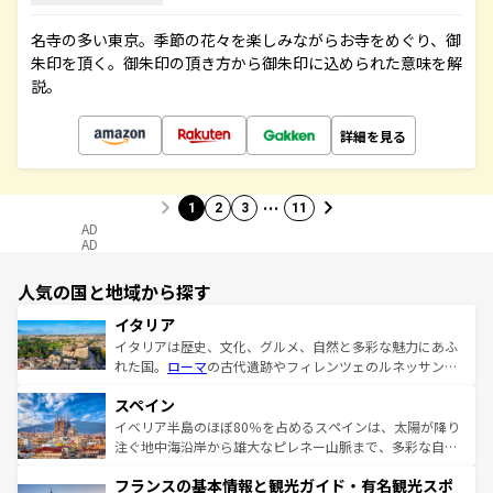
名寺の多い東京。季節の花々を楽しみながらお寺をめぐり、御
朱印を頂く。御朱印の頂き方から御朱印に込められた意味を解
説。
詳細を見る
…
1
2
3
11
AD
AD
人気の国と地域から探す
イタリア
イタリアは歴史、文化、グルメ、自然と多彩な魅力にあふ
れた国。
ローマ
の古代遺跡やフィレンツェのルネッサンス
美術、ヴェネツィアの運河など、歴史あるスポットはもち
スペイン
ろん、トスカーナの美しい田園風景やアマルフィ海岸の絶
景など、自然景観も見逃せない。観光の合間には、本場の
イベリア半島のほぼ80％を占めるスペインは、太陽が降り
ピザやパスタなど、絶品のイタリア料理を堪能することも
注ぐ地中海沿岸から雄大なピレネー山脈まで、多彩な自然
できる。朝目覚めてから夜眠るまで、すべての瞬間を楽し
と文化が詰まったヨーロッパ屈指の旅行先だ。多様な地域
フランスの基本情報と観光ガイド・有名観光スポ
ませてくれるイタリアで、忘れられない旅をしてみよう！
文化が根付くこの国では、情熱的なフラメンコ、熱気あふ