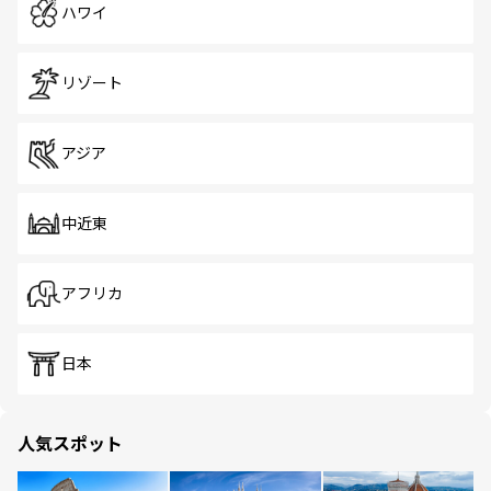
ハワイ
リゾート
アジア
中近東
アフリカ
日本
人気スポット