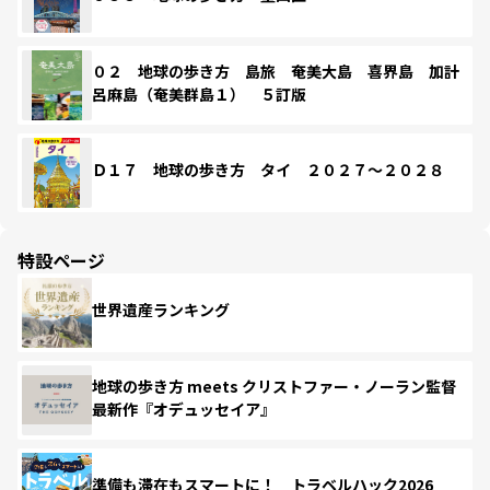
０２ 地球の歩き方 島旅 奄美大島 喜界島 加計
呂麻島（奄美群島１） ５訂版
Ｄ１７ 地球の歩き方 タイ ２０２７～２０２８
特設ページ
世界遺産ランキング
地球の歩き方 meets クリストファー・ノーラン監督
最新作『オデュッセイア』
準備も滞在もスマートに！ トラベルハック2026