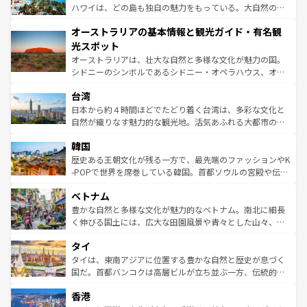
西部には大自然が広がり、グランドキャニオンやイエロー
ハワイは、どの島も独自の魅力をもっている。大自然の神
ストーン国立公園といった絶景が堪能できる。さらに、南
秘を感じたいなら、火山が生み出した壮大な景観を誇るハ
オーストラリアの基本情報と観光ガイド・有名観
部のニューオーリンズでは、音楽と美食が融合した独特の
ワイ島は見逃せない。また、定番の観光地といえばオアフ
文化が魅力。旅行者はアメリカの各地域で異なる魅力を楽
島だが、静かな自然を求めるならマウイ島やカウアイ島が
光スポット
しみながら、その多様性と豊かな歴史を感じることができ
おすすめ。エメラルドグリーンに輝く海をはじめ、豊かな
オーストラリアは、壮大な自然と多様な文化が魅力の国。
るだろう。車でのロードトリップや列車の旅も、アメリカ
文化や歴史が息づいている。「アロハスピリット」と呼ば
シドニーのシンボルであるシドニー・オペラハウス、オー
ならではの贅沢な旅のスタイルだ。 なお、新着のアメリカ
れるおもてなしの心で訪れる人々を迎えてくれるハワイの
ストラリア東海岸北部に広がる大サンゴ礁地帯グレートバ
情報は
コンテンツ一覧
を参照してほしい。
人々、おいしいローカルフードやハワイアンミュージッ
台湾
リアリーフや大陸中央部にそびえるウルル（エアーズロッ
ク、伝統的なフラダンスなど、すべてがハワイの魅力を彩
ク）、タスマニアの美しい原生林やケアンズの熱帯雨林な
日本から約４時間ほどでたどり着く台湾は、多彩な文化と
っている。訪れるたびに新しい発見と感動が待っているハ
ど、見どころがたくさん。また、カフェやワイン、オージ
自然が織りなす魅力的な観光地。活気あふれる大都市の台
ワイを、存分に味わってほしい。 なお、新着のハワイ情報
ービーフなどの食文化も豊かで、美味しいものであふれて
北やノスタルジックな町並みが人気な九份（ジォウフェ
は
コンテンツ一覧
を参照してほしい。
韓国
いる。アクティビティも充実しており、サーフィンやダイ
ン）、静ひつな山岳地帯である台湾東部など、都市の喧騒
ビング、ハイキングなど、アウトドア好きにはたまらな
と山間の静けさが共存しており、訪れる人に新しい発見と
歴史ある王朝文化が残る一方で、最先端のファッションやK
い。オーストラリアの多彩な魅力を存分に味わいつくそ
驚きをもたらしてくれる。また、奥深い台湾の食文化も魅
-POPで世界を席巻している韓国。首都ソウルの宮殿や伝統
う。 なお、新着のオーストラリア情報は
コンテンツ一覧
を
力で、夜市などの屋台グルメから高級料理、ヘルシーで美
家屋が並ぶエリアでは韓国の歴史と文化に浸ることがで
参照してほしい。
ベトナム
容にもいいと評判のスイーツなど、バラエティ豊かな料理
き、地方に足を延ばせば四季折々の自然美を楽しむことが
が味わえる。 なお、新着の台湾情報は
コンテンツ一覧
を参
できる。そして、キムチや焼肉、絶品のストリートフード
豊かな自然と多様な文化が魅力的なベトナム。南北に細長
照してほしい。
まで、さまざまな韓国料理が待っている。夜には、韓国な
く伸びる国土には、広大な田園風景や青々とした山々、世
らではのナイトライフも堪能できる。あたたかいホスピタ
界遺産に登録された壮大な自然景観が点在し、都市部では
タイ
リティに包まれながら、韓国の多彩な魅力を心ゆくまで味
急速な発展と共に伝統が息づく。ハノイの古い町並みやホ
わってみてほしい。 なお、新着の韓国情報は
コンテンツ一
ーチミン市のフランス統治時代の建物も、独特の雰囲気を
タイは、東南アジアに位置する豊かな自然と歴史が息づく
覧
を参照してほしい。
醸し出している。また、バラエティの豊かさとおいしさで
国だ。首都バンコクは高層ビルが立ち並ぶ一方、伝統的な
世界中の食通を魅了してやまないベトナム料理も魅力のひ
寺院や市場がいたるところに点在し、古きよき文化と現代
香港
とつ。フォーやバインミー、ベトナムコーヒーなどは、ぜ
の活気が交差している。北部ではチェンマイなどの山岳地