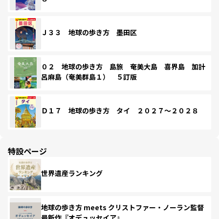
Ｊ３３ 地球の歩き方 墨田区
０２ 地球の歩き方 島旅 奄美大島 喜界島 加計
呂麻島（奄美群島１） ５訂版
Ｄ１７ 地球の歩き方 タイ ２０２７～２０２８
特設ページ
世界遺産ランキング
地球の歩き方 meets クリストファー・ノーラン監督
最新作『オデュッセイア』