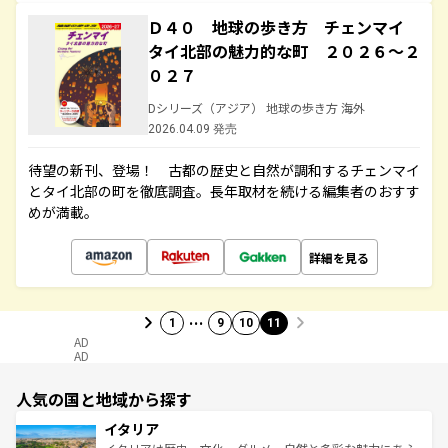
Ｄ４０ 地球の歩き方 チェンマイ
タイ北部の魅力的な町 ２０２６～２
０２７
Dシリーズ（アジア） 地球の歩き方 海外
2026.04.09 発売
待望の新刊、登場！ 古都の歴史と自然が調和するチェンマイ
とタイ北部の町を徹底調査。長年取材を続ける編集者のおすす
めが満載。
詳細を見る
…
1
9
10
11
AD
AD
人気の国と地域から探す
イタリア