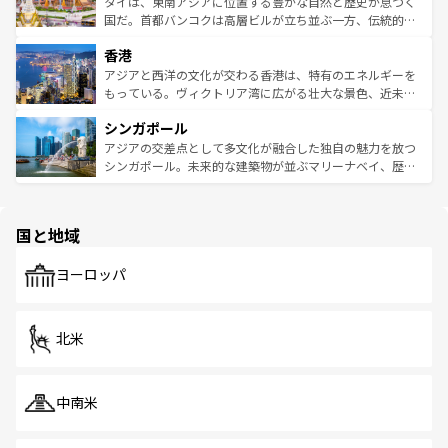
ーチミン市のフランス統治時代の建物も、独特の雰囲気を
タイは、東南アジアに位置する豊かな自然と歴史が息づく
覧
を参照してほしい。
醸し出している。また、バラエティの豊かさとおいしさで
国だ。首都バンコクは高層ビルが立ち並ぶ一方、伝統的な
世界中の食通を魅了してやまないベトナム料理も魅力のひ
寺院や市場がいたるところに点在し、古きよき文化と現代
香港
とつ。フォーやバインミー、ベトナムコーヒーなどは、ぜ
の活気が交差している。北部ではチェンマイなどの山岳地
ひ現地で味わいたい。どの地域を訪れてもあたたかい人々
帯で自然と触れ合い、南部ではプーケットやクラビの美し
アジアと西洋の文化が交わる香港は、特有のエネルギーを
が旅行者を迎えてくれるので、きっと忘れられない旅にな
いビーチでリゾート気分を楽しむことができる。タイ料理
もっている。ヴィクトリア湾に広がる壮大な景色、近未来
るはずだ。 なお、新着のベトナム情報は
コンテンツ一覧
を
は世界的に有名で、屋台から高級レストランまで味覚を刺
的なアートスポット、そして歴史と現代が融合した町並
参照してほしい。
シンガポール
激する。気候は一年中温暖で、どの季節にも異なる楽しみ
み、どこを訪れても感動するはず。観光スポットが密集し
が待っている。親しみやすいタイの人々、仏教を中心とし
ており、効率よく見どころを回れるのも魅力。息をのむよ
アジアの交差点として多文化が融合した独自の魅力を放つ
た文化、そして多様な観光資源が、訪れる旅人を魅了し続
うな絶景から文化的な体験まで、香港を存分に楽しみ尽く
シンガポール。未来的な建築物が並ぶマリーナベイ、歴史
ける。 なお、新着のタイ情報は
コンテンツ一覧
を参照して
そう。 なお、新着の香港情報は
コンテンツ一覧
を参照して
と伝統を感じられるエスニックタウン、多数の緑豊かな公
ほしい。
ほしい。
園や自然保護区など、自然が調和した近代的な景観と文化
の多様性あふれるカラフルな町は、どこを歩いても新しい
国と地域
発見がある。さらに、治安のよさや充実した公共交通機関
も、旅行者にとっては魅力的なポイント。グルメも豊富
で、ホーカーズは地元の風情を楽しめる外せないスポット
ヨーロッパ
だ。訪れる人を飽きさせないシンガポールで、多様な魅力
を体感しよう。 なお、新着のシンガポール情報は
コンテン
ツ一覧
を参照してほしい。
北米
中南米