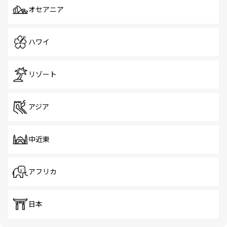
オセアニア
ハワイ
リゾート
アジア
中近東
アフリカ
日本