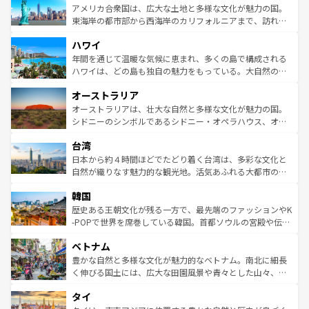
博物館もあり、アルプス観光だけでなく町歩きも満喫する
アメリカ合衆国は、広大な土地と多様な文化が魅力の国。
ことができる。国民の所得が高いため物価も高いが、旅行
東海岸の都市部から西海岸のカリフォルニアまで、訪れる
者向けの交通パス提供のサービスもあり、うまく活用すれ
場所ごとに異なる風景と体験が待っている。ニューヨーク
ハワイ
ば市内交通費無料で観光を楽しむこともできる。 なお、新
のような巨大都市は、観光、ショッピング、エンターテイ
着のスイス情報は
コンテンツ一覧
を参照してほしい。
ンメントが詰まった刺激的なスポットだ。一方、アメリカ
年間を通じて温暖な気候に恵まれ、多くの島で構成される
西部には大自然が広がり、グランドキャニオンやイエロー
ハワイは、どの島も独自の魅力をもっている。大自然の神
ストーン国立公園といった絶景が堪能できる。さらに、南
秘を感じたいなら、火山が生み出した壮大な景観を誇るハ
オーストラリア
部のニューオーリンズでは、音楽と美食が融合した独特の
ワイ島は見逃せない。また、定番の観光地といえばオアフ
文化が魅力。旅行者はアメリカの各地域で異なる魅力を楽
島だが、静かな自然を求めるならマウイ島やカウアイ島が
オーストラリアは、壮大な自然と多様な文化が魅力の国。
しみながら、その多様性と豊かな歴史を感じることができ
おすすめ。エメラルドグリーンに輝く海をはじめ、豊かな
シドニーのシンボルであるシドニー・オペラハウス、オー
るだろう。車でのロードトリップや列車の旅も、アメリカ
文化や歴史が息づいている。「アロハスピリット」と呼ば
ストラリア東海岸北部に広がる大サンゴ礁地帯グレートバ
ならではの贅沢な旅のスタイルだ。 なお、新着のアメリカ
台湾
れるおもてなしの心で訪れる人々を迎えてくれるハワイの
リアリーフや大陸中央部にそびえるウルル（エアーズロッ
情報は
コンテンツ一覧
を参照してほしい。
人々、おいしいローカルフードやハワイアンミュージッ
ク）、タスマニアの美しい原生林やケアンズの熱帯雨林な
日本から約４時間ほどでたどり着く台湾は、多彩な文化と
ク、伝統的なフラダンスなど、すべてがハワイの魅力を彩
ど、見どころがたくさん。また、カフェやワイン、オージ
自然が織りなす魅力的な観光地。活気あふれる大都市の台
っている。訪れるたびに新しい発見と感動が待っているハ
ービーフなどの食文化も豊かで、美味しいものであふれて
北やノスタルジックな町並みが人気な九份（ジォウフェ
ワイを、存分に味わってほしい。 なお、新着のハワイ情報
韓国
いる。アクティビティも充実しており、サーフィンやダイ
ン）、静ひつな山岳地帯である台湾東部など、都市の喧騒
は
コンテンツ一覧
を参照してほしい。
ビング、ハイキングなど、アウトドア好きにはたまらな
と山間の静けさが共存しており、訪れる人に新しい発見と
歴史ある王朝文化が残る一方で、最先端のファッションやK
い。オーストラリアの多彩な魅力を存分に味わいつくそ
驚きをもたらしてくれる。また、奥深い台湾の食文化も魅
-POPで世界を席巻している韓国。首都ソウルの宮殿や伝統
う。 なお、新着のオーストラリア情報は
コンテンツ一覧
を
力で、夜市などの屋台グルメから高級料理、ヘルシーで美
家屋が並ぶエリアでは韓国の歴史と文化に浸ることがで
参照してほしい。
ベトナム
容にもいいと評判のスイーツなど、バラエティ豊かな料理
き、地方に足を延ばせば四季折々の自然美を楽しむことが
が味わえる。 なお、新着の台湾情報は
コンテンツ一覧
を参
できる。そして、キムチや焼肉、絶品のストリートフード
豊かな自然と多様な文化が魅力的なベトナム。南北に細長
照してほしい。
まで、さまざまな韓国料理が待っている。夜には、韓国な
く伸びる国土には、広大な田園風景や青々とした山々、世
らではのナイトライフも堪能できる。あたたかいホスピタ
界遺産に登録された壮大な自然景観が点在し、都市部では
タイ
リティに包まれながら、韓国の多彩な魅力を心ゆくまで味
急速な発展と共に伝統が息づく。ハノイの古い町並みやホ
わってみてほしい。 なお、新着の韓国情報は
コンテンツ一