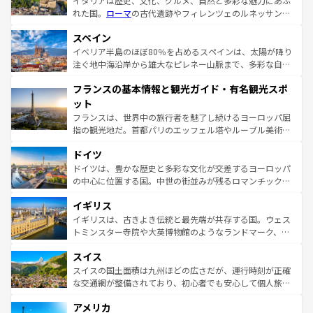
イタリアは歴史、文化、グルメ、自然と多彩な魅力にあふ
れた国。
ローマ
の古代遺跡やフィレンツェのルネッサンス
美術、ヴェネツィアの運河など、歴史あるスポットはもち
スペイン
ろん、トスカーナの美しい田園風景やアマルフィ海岸の絶
景など、自然景観も見逃せない。観光の合間には、本場の
イベリア半島のほぼ80％を占めるスペインは、太陽が降り
ピザやパスタなど、絶品のイタリア料理を堪能することも
注ぐ地中海沿岸から雄大なピレネー山脈まで、多彩な自然
できる。朝目覚めてから夜眠るまで、すべての瞬間を楽し
と文化が詰まったヨーロッパ屈指の旅行先だ。多様な地域
フランスの基本情報と観光ガイド・有名観光スポ
ませてくれるイタリアで、忘れられない旅をしてみよう！
文化が根付くこの国では、情熱的なフラメンコ、熱気あふ
なお、新着のイタリア情報は
コンテンツ一覧
を参照してほ
れる闘牛、そして美味しいタパスが生活の一部となってい
ット
しい。
る。首都マドリードの洗練された雰囲気や、バルセロナの
フランスは、世界中の旅行者を魅了し続けるヨーロッパ屈
アートに溢れた街角から、地方では古代ローマ遺跡や中世
指の観光地だ。首都パリのエッフェル塔やルーブル美術館
の城塞都市、穏やかなビーチリゾートまで多彩な表情を見
といった象徴的なスポットから、田舎町の古風な美しさま
せる。地方によって風土や気候が異なるスペインはその個
ドイツ
で、幅広い魅力が詰まっている。華麗な宮殿、歴史的な大
性で訪れる人を魅了する。 なお、新着のスペイン情報は
コ
聖堂、美しいビーチ、そして豊かな自然が、訪れる者を心
ドイツは、豊かな歴史と多彩な文化が交差するヨーロッパ
ンテンツ一覧
を参照してほしい。
から魅了する。また、フランスは美食の国としても知ら
の中心に位置する国。中世の街並みが残るロマンチック街
れ、フランス料理はユネスコ無形文化遺産にも登録されて
道から、未来を先取りするようなモダンな都市まで多様な
イギリス
いる。シャンパンの発祥地であるランス、プロヴァンスの
顔を持つこの国は、どこを歩いても飽きることがない。ベ
香り高いラベンダー畑など、多彩な楽しみ方が可能だ。さ
ルリンの文化的活気、バイエルン州のアルプスの絶景、そ
イギリスは、古きよき伝統と最先端が共存する国。ウェス
らに、パリ以外の地域にも魅力が溢れており、どの街角に
してライン川沿いのワイン畑といった風景は必見。ビール
トミンスター寺院や大英博物館のようなランドマーク、歴
も豊かな歴史と文化が息づいている。パリ以外の個性あふ
とソーセージを味わいながら地元の人と過ごす楽しい時間
史ある大学都市、美しい丘陵地帯や牧歌的な風景など、エ
れる地方に足を運ぶとそれぞれで全く異なる文化を体験で
スイス
は、お酒好きな人にはぜひ体験してほしい。 なお、新着の
リアごとに異なる魅力がある。また、優雅なアフタヌーン
きるだろう。 なお、新着のフランス情報は
コンテンツ一覧
ドイツ情報は
コンテンツ一覧
を参照してほしい。
ティー、ビール好きにはたまらない英国パブ、サッカー観
スイスの国土面積は九州ほどの広さだが、運行時刻が正確
を参照してほしい。
戦など、本場だからこそできる体験も豊富。イギリスを旅
な交通網が整備されており、初心者でも安心して個人旅行
して楽しみつくそう。 なお、新着のイギリス情報は
コンテ
を楽しめる。日本同様に時刻表どおりの旅が可能だ。中世
アメリカ
ンツ一覧
を参照してほしい。
の建物がそのまま残る町や、スイスならではのユニークな