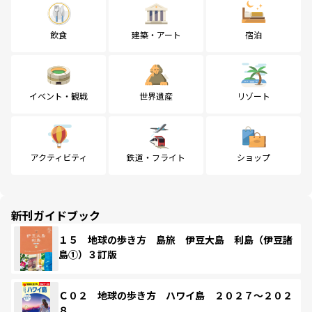
飲食
建築・アート
宿泊
イベント・観戦
世界遺産
リゾート
アクティビティ
鉄道・フライト
ショップ
新刊ガイドブック
１５ 地球の歩き方 島旅 伊豆大島 利島（伊豆諸
島①）３訂版
Ｃ０２ 地球の歩き方 ハワイ島 ２０２７～２０２
８