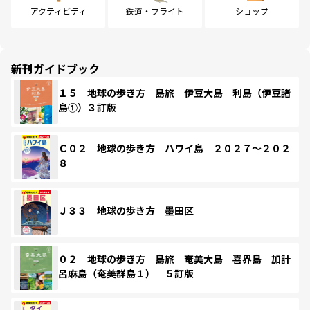
アクティビティ
鉄道・フライト
ショップ
新刊ガイドブック
１５ 地球の歩き方 島旅 伊豆大島 利島（伊豆諸
島①）３訂版
Ｃ０２ 地球の歩き方 ハワイ島 ２０２７～２０２
８
Ｊ３３ 地球の歩き方 墨田区
０２ 地球の歩き方 島旅 奄美大島 喜界島 加計
呂麻島（奄美群島１） ５訂版