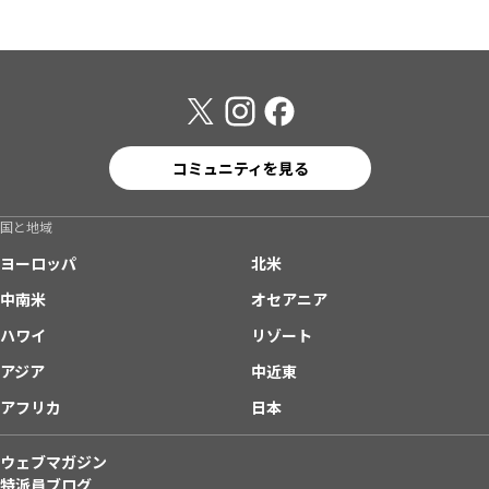
コミュニティを見る
国と地域
ヨーロッパ
北米
中南米
オセアニア
ハワイ
リゾート
アジア
中近東
アフリカ
日本
ウェブマガジン
特派員ブログ