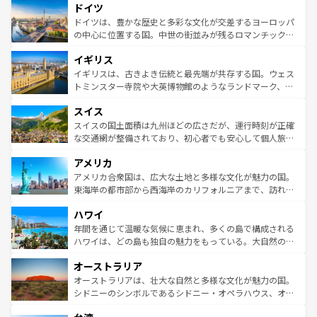
せる。地方によって風土や気候が異なるスペインはその個
ドイツ
で、幅広い魅力が詰まっている。華麗な宮殿、歴史的な大
性で訪れる人を魅了する。 なお、新着のスペイン情報は
コ
聖堂、美しいビーチ、そして豊かな自然が、訪れる者を心
ドイツは、豊かな歴史と多彩な文化が交差するヨーロッパ
ンテンツ一覧
を参照してほしい。
から魅了する。また、フランスは美食の国としても知ら
の中心に位置する国。中世の街並みが残るロマンチック街
れ、フランス料理はユネスコ無形文化遺産にも登録されて
道から、未来を先取りするようなモダンな都市まで多様な
イギリス
いる。シャンパンの発祥地であるランス、プロヴァンスの
顔を持つこの国は、どこを歩いても飽きることがない。ベ
香り高いラベンダー畑など、多彩な楽しみ方が可能だ。さ
ルリンの文化的活気、バイエルン州のアルプスの絶景、そ
イギリスは、古きよき伝統と最先端が共存する国。ウェス
らに、パリ以外の地域にも魅力が溢れており、どの街角に
してライン川沿いのワイン畑といった風景は必見。ビール
トミンスター寺院や大英博物館のようなランドマーク、歴
も豊かな歴史と文化が息づいている。パリ以外の個性あふ
とソーセージを味わいながら地元の人と過ごす楽しい時間
史ある大学都市、美しい丘陵地帯や牧歌的な風景など、エ
れる地方に足を運ぶとそれぞれで全く異なる文化を体験で
スイス
は、お酒好きな人にはぜひ体験してほしい。 なお、新着の
リアごとに異なる魅力がある。また、優雅なアフタヌーン
きるだろう。 なお、新着のフランス情報は
コンテンツ一覧
ドイツ情報は
コンテンツ一覧
を参照してほしい。
ティー、ビール好きにはたまらない英国パブ、サッカー観
スイスの国土面積は九州ほどの広さだが、運行時刻が正確
を参照してほしい。
戦など、本場だからこそできる体験も豊富。イギリスを旅
な交通網が整備されており、初心者でも安心して個人旅行
して楽しみつくそう。 なお、新着のイギリス情報は
コンテ
を楽しめる。日本同様に時刻表どおりの旅が可能だ。中世
アメリカ
ンツ一覧
を参照してほしい。
の建物がそのまま残る町や、スイスならではのユニークな
博物館もあり、アルプス観光だけでなく町歩きも満喫する
アメリカ合衆国は、広大な土地と多様な文化が魅力の国。
ことができる。国民の所得が高いため物価も高いが、旅行
東海岸の都市部から西海岸のカリフォルニアまで、訪れる
者向けの交通パス提供のサービスもあり、うまく活用すれ
場所ごとに異なる風景と体験が待っている。ニューヨーク
ハワイ
ば市内交通費無料で観光を楽しむこともできる。 なお、新
のような巨大都市は、観光、ショッピング、エンターテイ
着のスイス情報は
コンテンツ一覧
を参照してほしい。
ンメントが詰まった刺激的なスポットだ。一方、アメリカ
年間を通じて温暖な気候に恵まれ、多くの島で構成される
西部には大自然が広がり、グランドキャニオンやイエロー
ハワイは、どの島も独自の魅力をもっている。大自然の神
ストーン国立公園といった絶景が堪能できる。さらに、南
秘を感じたいなら、火山が生み出した壮大な景観を誇るハ
オーストラリア
部のニューオーリンズでは、音楽と美食が融合した独特の
ワイ島は見逃せない。また、定番の観光地といえばオアフ
文化が魅力。旅行者はアメリカの各地域で異なる魅力を楽
島だが、静かな自然を求めるならマウイ島やカウアイ島が
オーストラリアは、壮大な自然と多様な文化が魅力の国。
しみながら、その多様性と豊かな歴史を感じることができ
おすすめ。エメラルドグリーンに輝く海をはじめ、豊かな
シドニーのシンボルであるシドニー・オペラハウス、オー
るだろう。車でのロードトリップや列車の旅も、アメリカ
文化や歴史が息づいている。「アロハスピリット」と呼ば
ストラリア東海岸北部に広がる大サンゴ礁地帯グレートバ
ならではの贅沢な旅のスタイルだ。 なお、新着のアメリカ