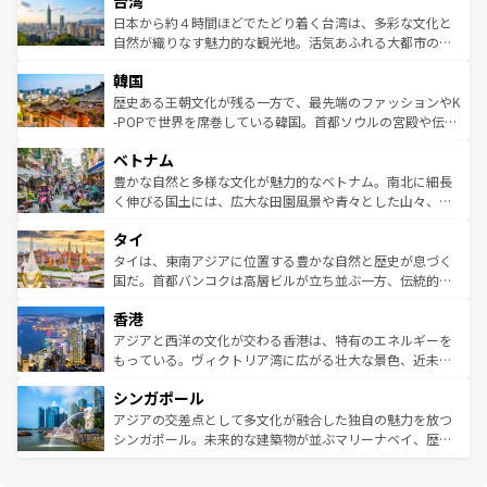
台湾
れるおもてなしの心で訪れる人々を迎えてくれるハワイの
リアリーフや大陸中央部にそびえるウルル（エアーズロッ
情報は
コンテンツ一覧
を参照してほしい。
人々、おいしいローカルフードやハワイアンミュージッ
ク）、タスマニアの美しい原生林やケアンズの熱帯雨林な
日本から約４時間ほどでたどり着く台湾は、多彩な文化と
ク、伝統的なフラダンスなど、すべてがハワイの魅力を彩
ど、見どころがたくさん。また、カフェやワイン、オージ
自然が織りなす魅力的な観光地。活気あふれる大都市の台
っている。訪れるたびに新しい発見と感動が待っているハ
ービーフなどの食文化も豊かで、美味しいものであふれて
北やノスタルジックな町並みが人気な九份（ジォウフェ
ワイを、存分に味わってほしい。 なお、新着のハワイ情報
韓国
いる。アクティビティも充実しており、サーフィンやダイ
ン）、静ひつな山岳地帯である台湾東部など、都市の喧騒
は
コンテンツ一覧
を参照してほしい。
ビング、ハイキングなど、アウトドア好きにはたまらな
と山間の静けさが共存しており、訪れる人に新しい発見と
歴史ある王朝文化が残る一方で、最先端のファッションやK
い。オーストラリアの多彩な魅力を存分に味わいつくそ
驚きをもたらしてくれる。また、奥深い台湾の食文化も魅
-POPで世界を席巻している韓国。首都ソウルの宮殿や伝統
う。 なお、新着のオーストラリア情報は
コンテンツ一覧
を
力で、夜市などの屋台グルメから高級料理、ヘルシーで美
家屋が並ぶエリアでは韓国の歴史と文化に浸ることがで
参照してほしい。
ベトナム
容にもいいと評判のスイーツなど、バラエティ豊かな料理
き、地方に足を延ばせば四季折々の自然美を楽しむことが
が味わえる。 なお、新着の台湾情報は
コンテンツ一覧
を参
できる。そして、キムチや焼肉、絶品のストリートフード
豊かな自然と多様な文化が魅力的なベトナム。南北に細長
照してほしい。
まで、さまざまな韓国料理が待っている。夜には、韓国な
く伸びる国土には、広大な田園風景や青々とした山々、世
らではのナイトライフも堪能できる。あたたかいホスピタ
界遺産に登録された壮大な自然景観が点在し、都市部では
タイ
リティに包まれながら、韓国の多彩な魅力を心ゆくまで味
急速な発展と共に伝統が息づく。ハノイの古い町並みやホ
わってみてほしい。 なお、新着の韓国情報は
コンテンツ一
ーチミン市のフランス統治時代の建物も、独特の雰囲気を
タイは、東南アジアに位置する豊かな自然と歴史が息づく
覧
を参照してほしい。
醸し出している。また、バラエティの豊かさとおいしさで
国だ。首都バンコクは高層ビルが立ち並ぶ一方、伝統的な
世界中の食通を魅了してやまないベトナム料理も魅力のひ
寺院や市場がいたるところに点在し、古きよき文化と現代
香港
とつ。フォーやバインミー、ベトナムコーヒーなどは、ぜ
の活気が交差している。北部ではチェンマイなどの山岳地
ひ現地で味わいたい。どの地域を訪れてもあたたかい人々
帯で自然と触れ合い、南部ではプーケットやクラビの美し
アジアと西洋の文化が交わる香港は、特有のエネルギーを
が旅行者を迎えてくれるので、きっと忘れられない旅にな
いビーチでリゾート気分を楽しむことができる。タイ料理
もっている。ヴィクトリア湾に広がる壮大な景色、近未来
るはずだ。 なお、新着のベトナム情報は
コンテンツ一覧
を
は世界的に有名で、屋台から高級レストランまで味覚を刺
的なアートスポット、そして歴史と現代が融合した町並
参照してほしい。
シンガポール
激する。気候は一年中温暖で、どの季節にも異なる楽しみ
み、どこを訪れても感動するはず。観光スポットが密集し
が待っている。親しみやすいタイの人々、仏教を中心とし
ており、効率よく見どころを回れるのも魅力。息をのむよ
アジアの交差点として多文化が融合した独自の魅力を放つ
た文化、そして多様な観光資源が、訪れる旅人を魅了し続
うな絶景から文化的な体験まで、香港を存分に楽しみ尽く
シンガポール。未来的な建築物が並ぶマリーナベイ、歴史
ける。 なお、新着のタイ情報は
コンテンツ一覧
を参照して
そう。 なお、新着の香港情報は
コンテンツ一覧
を参照して
と伝統を感じられるエスニックタウン、多数の緑豊かな公
ほしい。
ほしい。
園や自然保護区など、自然が調和した近代的な景観と文化