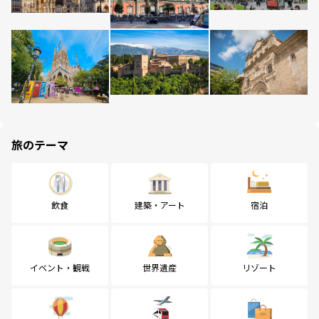
旅のテーマ
飲食
建築・アート
宿泊
イベント・観戦
世界遺産
リゾート