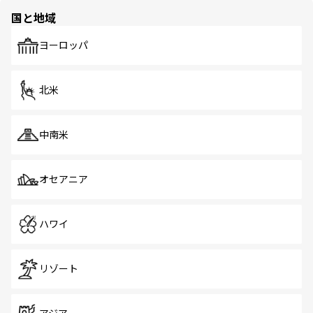
の多様性あふれるカラフルな町は、どこを歩いても新しい
国と地域
発見がある。さらに、治安のよさや充実した公共交通機関
も、旅行者にとっては魅力的なポイント。グルメも豊富
で、ホーカーズは地元の風情を楽しめる外せないスポット
ヨーロッパ
だ。訪れる人を飽きさせないシンガポールで、多様な魅力
を体感しよう。 なお、新着のシンガポール情報は
コンテン
ツ一覧
を参照してほしい。
北米
中南米
オセアニア
ハワイ
リゾート