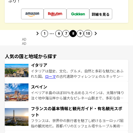
ぷり！
詳細を見る
…
1
6
7
8
9
10
AD
AD
人気の国と地域から探す
イタリア
イタリアは歴史、文化、グルメ、自然と多彩な魅力にあふ
れた国。
ローマ
の古代遺跡やフィレンツェのルネッサンス
美術、ヴェネツィアの運河など、歴史あるスポットはもち
スペイン
ろん、トスカーナの美しい田園風景やアマルフィ海岸の絶
景など、自然景観も見逃せない。観光の合間には、本場の
イベリア半島のほぼ80％を占めるスペインは、太陽が降り
ピザやパスタなど、絶品のイタリア料理を堪能することも
注ぐ地中海沿岸から雄大なピレネー山脈まで、多彩な自然
できる。朝目覚めてから夜眠るまで、すべての瞬間を楽し
と文化が詰まったヨーロッパ屈指の旅行先だ。多様な地域
フランスの基本情報と観光ガイド・有名観光スポ
ませてくれるイタリアで、忘れられない旅をしてみよう！
文化が根付くこの国では、情熱的なフラメンコ、熱気あふ
なお、新着のイタリア情報は
コンテンツ一覧
を参照してほ
れる闘牛、そして美味しいタパスが生活の一部となってい
ット
しい。
る。首都マドリードの洗練された雰囲気や、バルセロナの
フランスは、世界中の旅行者を魅了し続けるヨーロッパ屈
アートに溢れた街角から、地方では古代ローマ遺跡や中世
指の観光地だ。首都パリのエッフェル塔やルーブル美術館
の城塞都市、穏やかなビーチリゾートまで多彩な表情を見
といった象徴的なスポットから、田舎町の古風な美しさま