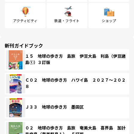
アクティビティ
鉄道・フライト
ショップ
新刊ガイドブック
１５ 地球の歩き方 島旅 伊豆大島 利島（伊豆諸
島①）３訂版
Ｃ０２ 地球の歩き方 ハワイ島 ２０２７～２０２
８
Ｊ３３ 地球の歩き方 墨田区
０２ 地球の歩き方 島旅 奄美大島 喜界島 加計
呂麻島（奄美群島１） ５訂版