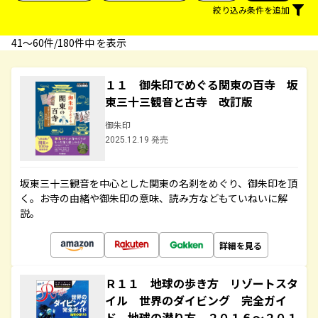
絞り込み条件を追加
41〜60件/180件中 を表示
１１ 御朱印でめぐる関東の百寺 坂
東三十三観音と古寺 改訂版
御朱印
2025.12.19 発売
坂東三十三観音を中心とした関東の名刹をめぐり、御朱印を頂
く。お寺の由緒や御朱印の意味、読み方などもていねいに解
説。
詳細を見る
Ｒ１１ 地球の歩き方 リゾートスタ
イル 世界のダイビング 完全ガイ
ド 地球の潜り方 ２０１６～２０１