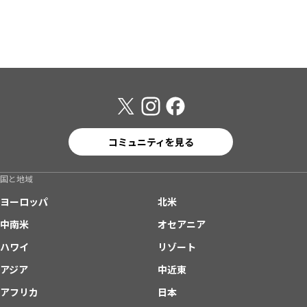
コミュニティを見る
国と地域
ヨーロッパ
北米
中南米
オセアニア
ハワイ
リゾート
アジア
中近東
アフリカ
日本