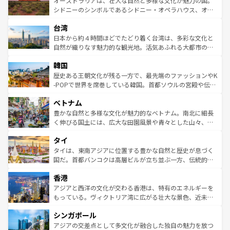
オーストラリアは、壮大な自然と多様な文化が魅力の国。
しみながら、その多様性と豊かな歴史を感じることができ
おすすめ。エメラルドグリーンに輝く海をはじめ、豊かな
シドニーのシンボルであるシドニー・オペラハウス、オー
るだろう。車でのロードトリップや列車の旅も、アメリカ
文化や歴史が息づいている。「アロハスピリット」と呼ば
ストラリア東海岸北部に広がる大サンゴ礁地帯グレートバ
ならではの贅沢な旅のスタイルだ。 なお、新着のアメリカ
台湾
れるおもてなしの心で訪れる人々を迎えてくれるハワイの
リアリーフや大陸中央部にそびえるウルル（エアーズロッ
情報は
コンテンツ一覧
を参照してほしい。
人々、おいしいローカルフードやハワイアンミュージッ
ク）、タスマニアの美しい原生林やケアンズの熱帯雨林な
日本から約４時間ほどでたどり着く台湾は、多彩な文化と
ク、伝統的なフラダンスなど、すべてがハワイの魅力を彩
ど、見どころがたくさん。また、カフェやワイン、オージ
自然が織りなす魅力的な観光地。活気あふれる大都市の台
っている。訪れるたびに新しい発見と感動が待っているハ
ービーフなどの食文化も豊かで、美味しいものであふれて
北やノスタルジックな町並みが人気な九份（ジォウフェ
ワイを、存分に味わってほしい。 なお、新着のハワイ情報
韓国
いる。アクティビティも充実しており、サーフィンやダイ
ン）、静ひつな山岳地帯である台湾東部など、都市の喧騒
は
コンテンツ一覧
を参照してほしい。
ビング、ハイキングなど、アウトドア好きにはたまらな
と山間の静けさが共存しており、訪れる人に新しい発見と
歴史ある王朝文化が残る一方で、最先端のファッションやK
い。オーストラリアの多彩な魅力を存分に味わいつくそ
驚きをもたらしてくれる。また、奥深い台湾の食文化も魅
-POPで世界を席巻している韓国。首都ソウルの宮殿や伝統
う。 なお、新着のオーストラリア情報は
コンテンツ一覧
を
力で、夜市などの屋台グルメから高級料理、ヘルシーで美
家屋が並ぶエリアでは韓国の歴史と文化に浸ることがで
参照してほしい。
ベトナム
容にもいいと評判のスイーツなど、バラエティ豊かな料理
き、地方に足を延ばせば四季折々の自然美を楽しむことが
が味わえる。 なお、新着の台湾情報は
コンテンツ一覧
を参
できる。そして、キムチや焼肉、絶品のストリートフード
豊かな自然と多様な文化が魅力的なベトナム。南北に細長
照してほしい。
まで、さまざまな韓国料理が待っている。夜には、韓国な
く伸びる国土には、広大な田園風景や青々とした山々、世
らではのナイトライフも堪能できる。あたたかいホスピタ
界遺産に登録された壮大な自然景観が点在し、都市部では
タイ
リティに包まれながら、韓国の多彩な魅力を心ゆくまで味
急速な発展と共に伝統が息づく。ハノイの古い町並みやホ
わってみてほしい。 なお、新着の韓国情報は
コンテンツ一
ーチミン市のフランス統治時代の建物も、独特の雰囲気を
タイは、東南アジアに位置する豊かな自然と歴史が息づく
覧
を参照してほしい。
醸し出している。また、バラエティの豊かさとおいしさで
国だ。首都バンコクは高層ビルが立ち並ぶ一方、伝統的な
世界中の食通を魅了してやまないベトナム料理も魅力のひ
寺院や市場がいたるところに点在し、古きよき文化と現代
香港
とつ。フォーやバインミー、ベトナムコーヒーなどは、ぜ
の活気が交差している。北部ではチェンマイなどの山岳地
ひ現地で味わいたい。どの地域を訪れてもあたたかい人々
帯で自然と触れ合い、南部ではプーケットやクラビの美し
アジアと西洋の文化が交わる香港は、特有のエネルギーを
が旅行者を迎えてくれるので、きっと忘れられない旅にな
いビーチでリゾート気分を楽しむことができる。タイ料理
もっている。ヴィクトリア湾に広がる壮大な景色、近未来
るはずだ。 なお、新着のベトナム情報は
コンテンツ一覧
を
は世界的に有名で、屋台から高級レストランまで味覚を刺
的なアートスポット、そして歴史と現代が融合した町並
参照してほしい。
シンガポール
激する。気候は一年中温暖で、どの季節にも異なる楽しみ
み、どこを訪れても感動するはず。観光スポットが密集し
が待っている。親しみやすいタイの人々、仏教を中心とし
ており、効率よく見どころを回れるのも魅力。息をのむよ
アジアの交差点として多文化が融合した独自の魅力を放つ