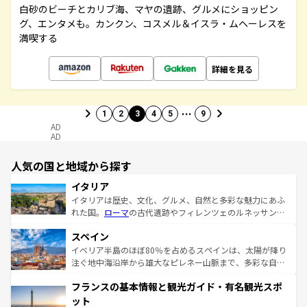
白砂のビーチとカリブ海、マヤの遺跡、グルメにショッピン
グ、エンタメも。カンクン、コスメル＆イスラ・ムヘーレスを
満喫する
詳細を見る
…
1
2
3
4
5
9
AD
AD
人気の国と地域から探す
イタリア
イタリアは歴史、文化、グルメ、自然と多彩な魅力にあふ
れた国。
ローマ
の古代遺跡やフィレンツェのルネッサンス
美術、ヴェネツィアの運河など、歴史あるスポットはもち
スペイン
ろん、トスカーナの美しい田園風景やアマルフィ海岸の絶
景など、自然景観も見逃せない。観光の合間には、本場の
イベリア半島のほぼ80％を占めるスペインは、太陽が降り
ピザやパスタなど、絶品のイタリア料理を堪能することも
注ぐ地中海沿岸から雄大なピレネー山脈まで、多彩な自然
できる。朝目覚めてから夜眠るまで、すべての瞬間を楽し
と文化が詰まったヨーロッパ屈指の旅行先だ。多様な地域
フランスの基本情報と観光ガイド・有名観光スポ
ませてくれるイタリアで、忘れられない旅をしてみよう！
文化が根付くこの国では、情熱的なフラメンコ、熱気あふ
なお、新着のイタリア情報は
コンテンツ一覧
を参照してほ
れる闘牛、そして美味しいタパスが生活の一部となってい
ット