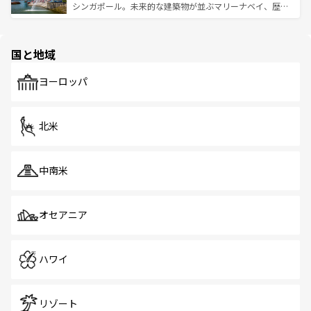
た文化、そして多様な観光資源が、訪れる旅人を魅了し続
うな絶景から文化的な体験まで、香港を存分に楽しみ尽く
シンガポール。未来的な建築物が並ぶマリーナベイ、歴史
ける。 なお、新着のタイ情報は
コンテンツ一覧
を参照して
そう。 なお、新着の香港情報は
コンテンツ一覧
を参照して
と伝統を感じられるエスニックタウン、多数の緑豊かな公
ほしい。
ほしい。
園や自然保護区など、自然が調和した近代的な景観と文化
の多様性あふれるカラフルな町は、どこを歩いても新しい
国と地域
発見がある。さらに、治安のよさや充実した公共交通機関
も、旅行者にとっては魅力的なポイント。グルメも豊富
で、ホーカーズは地元の風情を楽しめる外せないスポット
ヨーロッパ
だ。訪れる人を飽きさせないシンガポールで、多様な魅力
を体感しよう。 なお、新着のシンガポール情報は
コンテン
ツ一覧
を参照してほしい。
北米
中南米
オセアニア
ハワイ
リゾート