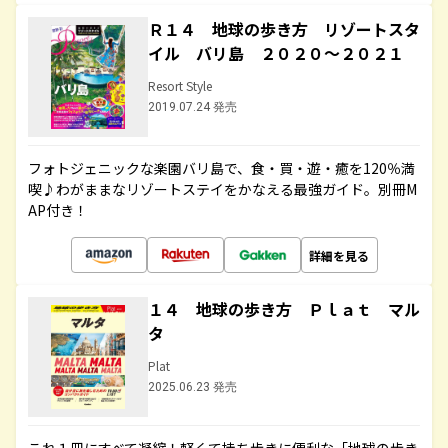
Ｒ１４ 地球の歩き方 リゾートスタ
イル バリ島 ２０２０～２０２１
Resort Style
2019.07.24 発売
フォトジェニックな楽園バリ島で、食・買・遊・癒を120％満
喫♪わがままなリゾートステイをかなえる最強ガイド。別冊M
AP付き！
詳細を見る
１４ 地球の歩き方 Ｐｌａｔ マル
タ
Plat
2025.06.23 発売