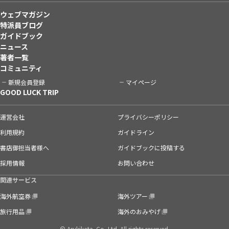
ウェブマガジン
特派員ブログ
ガイドブック
ニュース
著者一覧
コミュニティ
新規会員登録
マイページ
GOOD LUCK TRIP
運営会社
プライバシーポリシー
利用規約
ガイドライン
書店御担当者様へ
ガイドブックに投稿する
採用情報
お問い合わせ
関連サービス
海外航空券
海外ツアー
旅行用品
海外のおみやげ
© Arukikata. Co.,Ltd. All rights reserved.