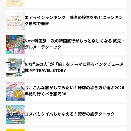
エアラインランキング 読者の投票をもとにランキン
グ形式で発表
Next韓国旅 次の韓国旅行がもっと楽しくなる 旅先・
グルメ・テクニック
旬な“あの人”が「旅」をテーマに語るインタビュー連
載 MY TRAVEL STORY
今、こんな旅がしてみたい！地球の歩き方が選ぶ2026
年絶対行くべき旅先30
コスパもタイパもかなえる！賢者の旅テクニック