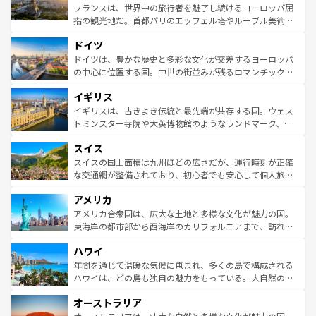
しい。
る。首都マドリードの洗練された雰囲気や、バルセロナの
フランスは、世界中の旅行者を魅了し続けるヨーロッパ屈
アートに溢れた街角から、地方では古代ローマ遺跡や中世
指の観光地だ。首都パリのエッフェル塔やルーブル美術館
の城塞都市、穏やかなビーチリゾートまで多彩な表情を見
といった象徴的なスポットから、田舎町の古風な美しさま
せる。地方によって風土や気候が異なるスペインはその個
ドイツ
で、幅広い魅力が詰まっている。華麗な宮殿、歴史的な大
性で訪れる人を魅了する。 なお、新着のスペイン情報は
コ
聖堂、美しいビーチ、そして豊かな自然が、訪れる者を心
ドイツは、豊かな歴史と多彩な文化が交差するヨーロッパ
ンテンツ一覧
を参照してほしい。
から魅了する。また、フランスは美食の国としても知ら
の中心に位置する国。中世の街並みが残るロマンチック街
れ、フランス料理はユネスコ無形文化遺産にも登録されて
道から、未来を先取りするようなモダンな都市まで多様な
イギリス
いる。シャンパンの発祥地であるランス、プロヴァンスの
顔を持つこの国は、どこを歩いても飽きることがない。ベ
香り高いラベンダー畑など、多彩な楽しみ方が可能だ。さ
ルリンの文化的活気、バイエルン州のアルプスの絶景、そ
イギリスは、古きよき伝統と最先端が共存する国。ウェス
らに、パリ以外の地域にも魅力が溢れており、どの街角に
してライン川沿いのワイン畑といった風景は必見。ビール
トミンスター寺院や大英博物館のようなランドマーク、歴
も豊かな歴史と文化が息づいている。パリ以外の個性あふ
とソーセージを味わいながら地元の人と過ごす楽しい時間
史ある大学都市、美しい丘陵地帯や牧歌的な風景など、エ
れる地方に足を運ぶとそれぞれで全く異なる文化を体験で
スイス
は、お酒好きな人にはぜひ体験してほしい。 なお、新着の
リアごとに異なる魅力がある。また、優雅なアフタヌーン
きるだろう。 なお、新着のフランス情報は
コンテンツ一覧
ドイツ情報は
コンテンツ一覧
を参照してほしい。
ティー、ビール好きにはたまらない英国パブ、サッカー観
スイスの国土面積は九州ほどの広さだが、運行時刻が正確
を参照してほしい。
戦など、本場だからこそできる体験も豊富。イギリスを旅
な交通網が整備されており、初心者でも安心して個人旅行
して楽しみつくそう。 なお、新着のイギリス情報は
コンテ
を楽しめる。日本同様に時刻表どおりの旅が可能だ。中世
アメリカ
ンツ一覧
を参照してほしい。
の建物がそのまま残る町や、スイスならではのユニークな
博物館もあり、アルプス観光だけでなく町歩きも満喫する
アメリカ合衆国は、広大な土地と多様な文化が魅力の国。
ことができる。国民の所得が高いため物価も高いが、旅行
東海岸の都市部から西海岸のカリフォルニアまで、訪れる
者向けの交通パス提供のサービスもあり、うまく活用すれ
場所ごとに異なる風景と体験が待っている。ニューヨーク
ハワイ
ば市内交通費無料で観光を楽しむこともできる。 なお、新
のような巨大都市は、観光、ショッピング、エンターテイ
着のスイス情報は
コンテンツ一覧
を参照してほしい。
ンメントが詰まった刺激的なスポットだ。一方、アメリカ
年間を通じて温暖な気候に恵まれ、多くの島で構成される
西部には大自然が広がり、グランドキャニオンやイエロー
ハワイは、どの島も独自の魅力をもっている。大自然の神
ストーン国立公園といった絶景が堪能できる。さらに、南
秘を感じたいなら、火山が生み出した壮大な景観を誇るハ
オーストラリア
部のニューオーリンズでは、音楽と美食が融合した独特の
ワイ島は見逃せない。また、定番の観光地といえばオアフ
文化が魅力。旅行者はアメリカの各地域で異なる魅力を楽
島だが、静かな自然を求めるならマウイ島やカウアイ島が