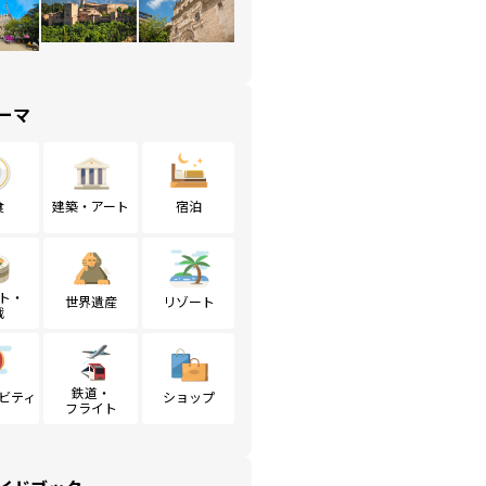
ーマ
食
建築・アート
宿泊
ト・
世界遺産
リゾート
戦
鉄道・
ビティ
ショップ
フライト