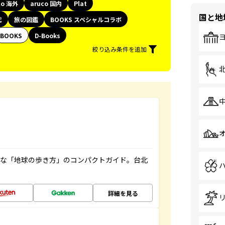
co 海外
aruco 国内
Plat
国と地
代
旅の図鑑
BOOKS スペシャルコラボ
BOOKS
D-Books
絞り込み条件を追加
利な「地球の歩き方」のコンパクトガイド。台北
詳細を見る