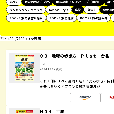
すべて
地球の歩き方 海外
地球の歩き方 Jシリーズ（国内）
aru
ランキング&テクニック
Resort Style
島旅
御朱印
歴史時
BOOKS 旅の名言＆絶景
BOOKS 旅と健康
BOOKS 旅の読み物
21〜40件/213件中 を表示
０３ 地球の歩き方 Ｐｌａｔ 台北
Plat
2024.12.19 発売
これ１冊にすべて凝縮！軽くて持ち歩きに便
を楽しみ尽くすプラン＆最新情報満載！
Ｈ０４ 平成