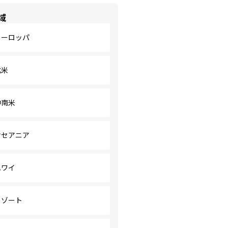
域
ヨーロッパ
北米
中南米
オセアニア
ハワイ
リゾート