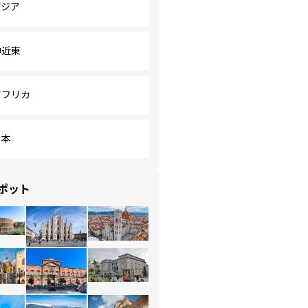
アジア
中近東
アフリカ
日本
ポット