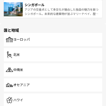
るはずだ。 なお、新着のベトナム情報は
コンテンツ一覧
を
は世界的に有名で、屋台から高級レストランまで味覚を刺
的なアートスポット、そして歴史と現代が融合した町並
参照してほしい。
シンガポール
激する。気候は一年中温暖で、どの季節にも異なる楽しみ
み、どこを訪れても感動するはず。観光スポットが密集し
が待っている。親しみやすいタイの人々、仏教を中心とし
ており、効率よく見どころを回れるのも魅力。息をのむよ
アジアの交差点として多文化が融合した独自の魅力を放つ
た文化、そして多様な観光資源が、訪れる旅人を魅了し続
うな絶景から文化的な体験まで、香港を存分に楽しみ尽く
シンガポール。未来的な建築物が並ぶマリーナベイ、歴史
ける。 なお、新着のタイ情報は
コンテンツ一覧
を参照して
そう。 なお、新着の香港情報は
コンテンツ一覧
を参照して
と伝統を感じられるエスニックタウン、多数の緑豊かな公
ほしい。
ほしい。
園や自然保護区など、自然が調和した近代的な景観と文化
の多様性あふれるカラフルな町は、どこを歩いても新しい
国と地域
発見がある。さらに、治安のよさや充実した公共交通機関
も、旅行者にとっては魅力的なポイント。グルメも豊富
で、ホーカーズは地元の風情を楽しめる外せないスポット
ヨーロッパ
だ。訪れる人を飽きさせないシンガポールで、多様な魅力
を体感しよう。 なお、新着のシンガポール情報は
コンテン
ツ一覧
を参照してほしい。
北米
中南米
オセアニア
ハワイ