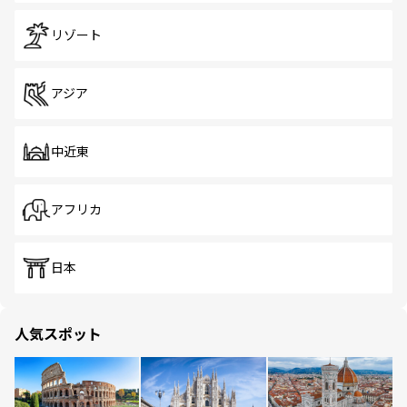
リゾート
アジア
中近東
アフリカ
日本
人気スポット