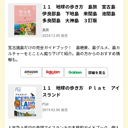
１１ 地球の歩き方 島旅 宮古島
伊良部島 下地島 来間島 池間島
多良間島 大神島 ３訂版
島旅
2024.12.05 発売
宮古諸島だけの完全ガイドブック！ 島絶景、島グルメ、島カ
ルチャーをとことん掘り下げて紹介。島の方からのおすすめ情
報も。
詳細を見る
１１ 地球の歩き方 Ｐｌａｔ アイ
スランド
Plat
2019.02.06 発売
人気急上昇中の島国アイスランドの本格的ガイドブック。個人