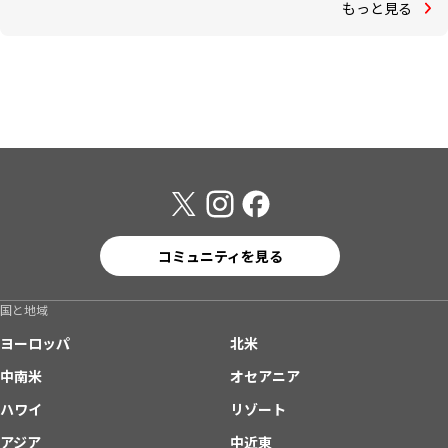
もっと見る
コミュニティを見る
国と地域
ヨーロッパ
北米
中南米
オセアニア
ハワイ
リゾート
アジア
中近東