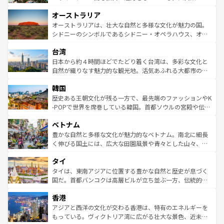
ストーン国立公園といった絶景が堪能できる。さらに、南
秘を感じたいなら、火山が生み出した壮大な景観を誇るハ
オーストラリア
部のニューオーリンズでは、音楽と美食が融合した独特の
ワイ島は見逃せない。また、定番の観光地といえばオアフ
文化が魅力。旅行者はアメリカの各地域で異なる魅力を楽
島だが、静かな自然を求めるならマウイ島やカウアイ島が
オーストラリアは、壮大な自然と多様な文化が魅力の国。
しみながら、その多様性と豊かな歴史を感じることができ
おすすめ。エメラルドグリーンに輝く海をはじめ、豊かな
シドニーのシンボルであるシドニー・オペラハウス、オー
るだろう。車でのロードトリップや列車の旅も、アメリカ
文化や歴史が息づいている。「アロハスピリット」と呼ば
ストラリア東海岸北部に広がる大サンゴ礁地帯グレートバ
ならではの贅沢な旅のスタイルだ。 なお、新着のアメリカ
台湾
れるおもてなしの心で訪れる人々を迎えてくれるハワイの
リアリーフや大陸中央部にそびえるウルル（エアーズロッ
情報は
コンテンツ一覧
を参照してほしい。
人々、おいしいローカルフードやハワイアンミュージッ
ク）、タスマニアの美しい原生林やケアンズの熱帯雨林な
日本から約４時間ほどでたどり着く台湾は、多彩な文化と
ク、伝統的なフラダンスなど、すべてがハワイの魅力を彩
ど、見どころがたくさん。また、カフェやワイン、オージ
自然が織りなす魅力的な観光地。活気あふれる大都市の台
っている。訪れるたびに新しい発見と感動が待っているハ
ービーフなどの食文化も豊かで、美味しいものであふれて
北やノスタルジックな町並みが人気な九份（ジォウフェ
ワイを、存分に味わってほしい。 なお、新着のハワイ情報
韓国
いる。アクティビティも充実しており、サーフィンやダイ
ン）、静ひつな山岳地帯である台湾東部など、都市の喧騒
は
コンテンツ一覧
を参照してほしい。
ビング、ハイキングなど、アウトドア好きにはたまらな
と山間の静けさが共存しており、訪れる人に新しい発見と
歴史ある王朝文化が残る一方で、最先端のファッションやK
い。オーストラリアの多彩な魅力を存分に味わいつくそ
驚きをもたらしてくれる。また、奥深い台湾の食文化も魅
-POPで世界を席巻している韓国。首都ソウルの宮殿や伝統
う。 なお、新着のオーストラリア情報は
コンテンツ一覧
を
力で、夜市などの屋台グルメから高級料理、ヘルシーで美
家屋が並ぶエリアでは韓国の歴史と文化に浸ることがで
参照してほしい。
ベトナム
容にもいいと評判のスイーツなど、バラエティ豊かな料理
き、地方に足を延ばせば四季折々の自然美を楽しむことが
が味わえる。 なお、新着の台湾情報は
コンテンツ一覧
を参
できる。そして、キムチや焼肉、絶品のストリートフード
豊かな自然と多様な文化が魅力的なベトナム。南北に細長
照してほしい。
まで、さまざまな韓国料理が待っている。夜には、韓国な
く伸びる国土には、広大な田園風景や青々とした山々、世
らではのナイトライフも堪能できる。あたたかいホスピタ
界遺産に登録された壮大な自然景観が点在し、都市部では
タイ
リティに包まれながら、韓国の多彩な魅力を心ゆくまで味
急速な発展と共に伝統が息づく。ハノイの古い町並みやホ
わってみてほしい。 なお、新着の韓国情報は
コンテンツ一
ーチミン市のフランス統治時代の建物も、独特の雰囲気を
タイは、東南アジアに位置する豊かな自然と歴史が息づく
覧
を参照してほしい。
醸し出している。また、バラエティの豊かさとおいしさで
国だ。首都バンコクは高層ビルが立ち並ぶ一方、伝統的な
世界中の食通を魅了してやまないベトナム料理も魅力のひ
寺院や市場がいたるところに点在し、古きよき文化と現代
香港
とつ。フォーやバインミー、ベトナムコーヒーなどは、ぜ
の活気が交差している。北部ではチェンマイなどの山岳地
ひ現地で味わいたい。どの地域を訪れてもあたたかい人々
帯で自然と触れ合い、南部ではプーケットやクラビの美し
アジアと西洋の文化が交わる香港は、特有のエネルギーを
が旅行者を迎えてくれるので、きっと忘れられない旅にな
いビーチでリゾート気分を楽しむことができる。タイ料理
もっている。ヴィクトリア湾に広がる壮大な景色、近未来