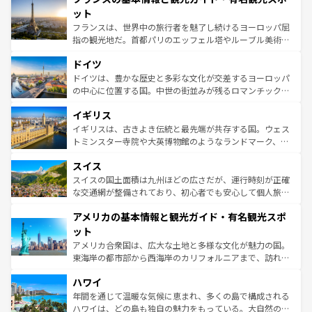
なお、新着のイタリア情報は
コンテンツ一覧
を参照してほ
れる闘牛、そして美味しいタパスが生活の一部となってい
ット
しい。
る。首都マドリードの洗練された雰囲気や、バルセロナの
フランスは、世界中の旅行者を魅了し続けるヨーロッパ屈
アートに溢れた街角から、地方では古代ローマ遺跡や中世
指の観光地だ。首都パリのエッフェル塔やルーブル美術館
の城塞都市、穏やかなビーチリゾートまで多彩な表情を見
といった象徴的なスポットから、田舎町の古風な美しさま
せる。地方によって風土や気候が異なるスペインはその個
ドイツ
で、幅広い魅力が詰まっている。華麗な宮殿、歴史的な大
性で訪れる人を魅了する。 なお、新着のスペイン情報は
コ
聖堂、美しいビーチ、そして豊かな自然が、訪れる者を心
ドイツは、豊かな歴史と多彩な文化が交差するヨーロッパ
ンテンツ一覧
を参照してほしい。
から魅了する。また、フランスは美食の国としても知ら
の中心に位置する国。中世の街並みが残るロマンチック街
れ、フランス料理はユネスコ無形文化遺産にも登録されて
道から、未来を先取りするようなモダンな都市まで多様な
イギリス
いる。シャンパンの発祥地であるランス、プロヴァンスの
顔を持つこの国は、どこを歩いても飽きることがない。ベ
香り高いラベンダー畑など、多彩な楽しみ方が可能だ。さ
ルリンの文化的活気、バイエルン州のアルプスの絶景、そ
イギリスは、古きよき伝統と最先端が共存する国。ウェス
らに、パリ以外の地域にも魅力が溢れており、どの街角に
してライン川沿いのワイン畑といった風景は必見。ビール
トミンスター寺院や大英博物館のようなランドマーク、歴
も豊かな歴史と文化が息づいている。パリ以外の個性あふ
とソーセージを味わいながら地元の人と過ごす楽しい時間
史ある大学都市、美しい丘陵地帯や牧歌的な風景など、エ
れる地方に足を運ぶとそれぞれで全く異なる文化を体験で
スイス
は、お酒好きな人にはぜひ体験してほしい。 なお、新着の
リアごとに異なる魅力がある。また、優雅なアフタヌーン
きるだろう。 なお、新着のフランス情報は
コンテンツ一覧
ドイツ情報は
コンテンツ一覧
を参照してほしい。
ティー、ビール好きにはたまらない英国パブ、サッカー観
スイスの国土面積は九州ほどの広さだが、運行時刻が正確
を参照してほしい。
戦など、本場だからこそできる体験も豊富。イギリスを旅
な交通網が整備されており、初心者でも安心して個人旅行
して楽しみつくそう。 なお、新着のイギリス情報は
コンテ
を楽しめる。日本同様に時刻表どおりの旅が可能だ。中世
アメリカの基本情報と観光ガイド・有名観光スポ
ンツ一覧
を参照してほしい。
の建物がそのまま残る町や、スイスならではのユニークな
博物館もあり、アルプス観光だけでなく町歩きも満喫する
ット
ことができる。国民の所得が高いため物価も高いが、旅行
アメリカ合衆国は、広大な土地と多様な文化が魅力の国。
者向けの交通パス提供のサービスもあり、うまく活用すれ
東海岸の都市部から西海岸のカリフォルニアまで、訪れる
ば市内交通費無料で観光を楽しむこともできる。 なお、新
場所ごとに異なる風景と体験が待っている。ニューヨーク
着のスイス情報は
コンテンツ一覧
を参照してほしい。
ハワイ
のような巨大都市は、観光、ショッピング、エンターテイ
ンメントが詰まった刺激的なスポットだ。一方、アメリカ
年間を通じて温暖な気候に恵まれ、多くの島で構成される
西部には大自然が広がり、グランドキャニオンやイエロー
ハワイは、どの島も独自の魅力をもっている。大自然の神