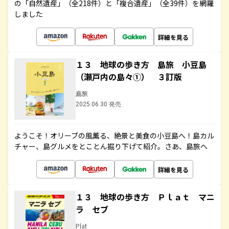
の「自然遺産」（全218件）と「複合遺産」（全39件）を網羅
しました
詳細を見る
１３ 地球の歩き方 島旅 小豆島
（瀬戸内の島々①） ３訂版
島旅
2025.06.30 発売
ようこそ！オリーブの風薫る、絶景と美食の小豆島へ！島カル
チャー、島グルメをとことん掘り下げて紹介。さあ、島旅へ
詳細を見る
１３ 地球の歩き方 Ｐｌａｔ マニ
ラ セブ
Plat