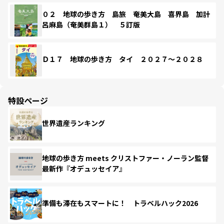
０２ 地球の歩き方 島旅 奄美大島 喜界島 加計
呂麻島（奄美群島１） ５訂版
Ｄ１７ 地球の歩き方 タイ ２０２７～２０２８
特設ページ
世界遺産ランキング
地球の歩き方 meets クリストファー・ノーラン監督
最新作『オデュッセイア』
準備も滞在もスマートに！ トラベルハック2026