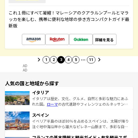
これ１冊にすべて凝縮！マレーシアのクアラルンプールとマラ
ッカを楽しむ、携帯に便利な地球の歩き方コンパクトガイド最
新版
詳細を見る
…
1
2
3
4
5
11
AD
AD
人気の国と地域から探す
イタリア
イタリアは歴史、文化、グルメ、自然と多彩な魅力にあふ
れた国。
ローマ
の古代遺跡やフィレンツェのルネッサンス
美術、ヴェネツィアの運河など、歴史あるスポットはもち
スペイン
ろん、トスカーナの美しい田園風景やアマルフィ海岸の絶
景など、自然景観も見逃せない。観光の合間には、本場の
イベリア半島のほぼ80％を占めるスペインは、太陽が降り
ピザやパスタなど、絶品のイタリア料理を堪能することも
注ぐ地中海沿岸から雄大なピレネー山脈まで、多彩な自然
できる。朝目覚めてから夜眠るまで、すべての瞬間を楽し
と文化が詰まったヨーロッパ屈指の旅行先だ。多様な地域
フランスの基本情報と観光ガイド・有名観光スポ
ませてくれるイタリアで、忘れられない旅をしてみよう！
文化が根付くこの国では、情熱的なフラメンコ、熱気あふ