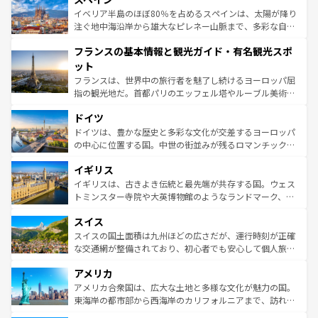
景など、自然景観も見逃せない。観光の合間には、本場の
イベリア半島のほぼ80％を占めるスペインは、太陽が降り
ピザやパスタなど、絶品のイタリア料理を堪能することも
注ぐ地中海沿岸から雄大なピレネー山脈まで、多彩な自然
できる。朝目覚めてから夜眠るまで、すべての瞬間を楽し
と文化が詰まったヨーロッパ屈指の旅行先だ。多様な地域
フランスの基本情報と観光ガイド・有名観光スポ
ませてくれるイタリアで、忘れられない旅をしてみよう！
文化が根付くこの国では、情熱的なフラメンコ、熱気あふ
なお、新着のイタリア情報は
コンテンツ一覧
を参照してほ
れる闘牛、そして美味しいタパスが生活の一部となってい
ット
しい。
る。首都マドリードの洗練された雰囲気や、バルセロナの
フランスは、世界中の旅行者を魅了し続けるヨーロッパ屈
アートに溢れた街角から、地方では古代ローマ遺跡や中世
指の観光地だ。首都パリのエッフェル塔やルーブル美術館
の城塞都市、穏やかなビーチリゾートまで多彩な表情を見
といった象徴的なスポットから、田舎町の古風な美しさま
せる。地方によって風土や気候が異なるスペインはその個
ドイツ
で、幅広い魅力が詰まっている。華麗な宮殿、歴史的な大
性で訪れる人を魅了する。 なお、新着のスペイン情報は
コ
聖堂、美しいビーチ、そして豊かな自然が、訪れる者を心
ドイツは、豊かな歴史と多彩な文化が交差するヨーロッパ
ンテンツ一覧
を参照してほしい。
から魅了する。また、フランスは美食の国としても知ら
の中心に位置する国。中世の街並みが残るロマンチック街
れ、フランス料理はユネスコ無形文化遺産にも登録されて
道から、未来を先取りするようなモダンな都市まで多様な
イギリス
いる。シャンパンの発祥地であるランス、プロヴァンスの
顔を持つこの国は、どこを歩いても飽きることがない。ベ
香り高いラベンダー畑など、多彩な楽しみ方が可能だ。さ
ルリンの文化的活気、バイエルン州のアルプスの絶景、そ
イギリスは、古きよき伝統と最先端が共存する国。ウェス
らに、パリ以外の地域にも魅力が溢れており、どの街角に
してライン川沿いのワイン畑といった風景は必見。ビール
トミンスター寺院や大英博物館のようなランドマーク、歴
も豊かな歴史と文化が息づいている。パリ以外の個性あふ
とソーセージを味わいながら地元の人と過ごす楽しい時間
史ある大学都市、美しい丘陵地帯や牧歌的な風景など、エ
れる地方に足を運ぶとそれぞれで全く異なる文化を体験で
スイス
は、お酒好きな人にはぜひ体験してほしい。 なお、新着の
リアごとに異なる魅力がある。また、優雅なアフタヌーン
きるだろう。 なお、新着のフランス情報は
コンテンツ一覧
ドイツ情報は
コンテンツ一覧
を参照してほしい。
ティー、ビール好きにはたまらない英国パブ、サッカー観
スイスの国土面積は九州ほどの広さだが、運行時刻が正確
を参照してほしい。
戦など、本場だからこそできる体験も豊富。イギリスを旅
な交通網が整備されており、初心者でも安心して個人旅行
して楽しみつくそう。 なお、新着のイギリス情報は
コンテ
を楽しめる。日本同様に時刻表どおりの旅が可能だ。中世
アメリカ
ンツ一覧
を参照してほしい。
の建物がそのまま残る町や、スイスならではのユニークな
博物館もあり、アルプス観光だけでなく町歩きも満喫する
アメリカ合衆国は、広大な土地と多様な文化が魅力の国。
ことができる。国民の所得が高いため物価も高いが、旅行
東海岸の都市部から西海岸のカリフォルニアまで、訪れる
者向けの交通パス提供のサービスもあり、うまく活用すれ
場所ごとに異なる風景と体験が待っている。ニューヨーク