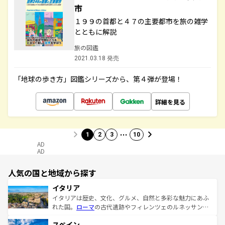
市
１９９の首都と４７の主要都市を旅の雑学
とともに解説
旅の図鑑
2021.03.18 発売
「地球の歩き方」図鑑シリーズから、第４弾が登場！
詳細を見る
…
1
2
3
10
AD
AD
人気の国と地域から探す
イタリア
イタリアは歴史、文化、グルメ、自然と多彩な魅力にあふ
れた国。
ローマ
の古代遺跡やフィレンツェのルネッサンス
美術、ヴェネツィアの運河など、歴史あるスポットはもち
スペイン
ろん、トスカーナの美しい田園風景やアマルフィ海岸の絶