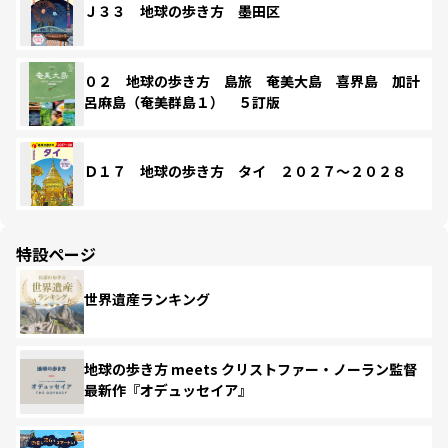
Ｊ３３ 地球の歩き方 墨田区
０２ 地球の歩き方 島旅 奄美大島 喜界島 加計
呂麻島（奄美群島１） ５訂版
Ｄ１７ 地球の歩き方 タイ ２０２７～２０２８
特設ページ
世界遺産ランキング
地球の歩き方 meets クリストファー・ノーラン監督
最新作『オデュッセイア』