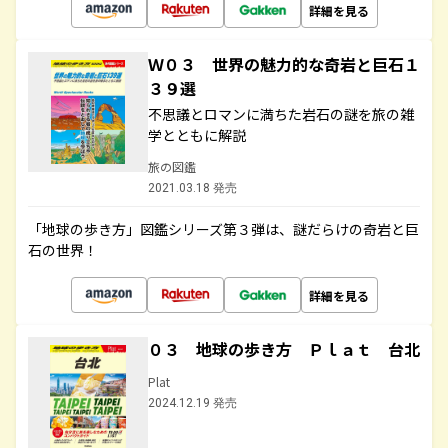
詳細を見る
Ｗ０３ 世界の魅力的な奇岩と巨石１
３９選
不思議とロマンに満ちた岩石の謎を旅の雑
学とともに解説
旅の図鑑
2021.03.18 発売
「地球の歩き方」図鑑シリーズ第３弾は、謎だらけの奇岩と巨
石の世界！
詳細を見る
０３ 地球の歩き方 Ｐｌａｔ 台北
Plat
2024.12.19 発売