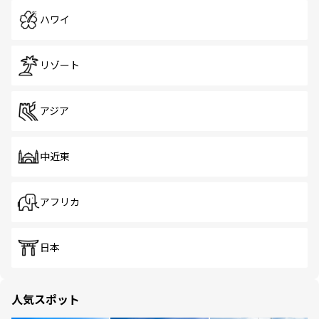
ハワイ
リゾート
アジア
中近東
アフリカ
日本
人気スポット