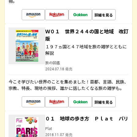
冊。
詳細を見る
Ｗ０１ 世界２４４の国と地域 改訂
版
１９７ヵ国と４７地域を旅の雑学とともに
解説
旅の図鑑
2024.07.18 発売
今こそ学びたい世界のことを集めました！首都、言語、民族、
宗教、特長、現地の挨拶、誰かに話したくなる旅の雑学も。
詳細を見る
０１ 地球の歩き方 Ｐｌａｔ パリ
Plat
2018.11.07 発売