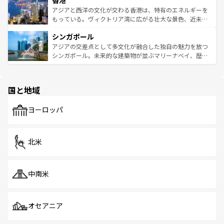
香港
の活気が交差している。北部ではチェンマイなどの山岳地
ひ現地で味わいたい。どの地域を訪れてもあたたかい人々
帯で自然と触れ合い、南部ではプーケットやクラビの美し
アジアと西洋の文化が交わる香港は、特有のエネルギーを
が旅行者を迎えてくれるので、きっと忘れられない旅にな
いビーチでリゾート気分を楽しむことができる。タイ料理
もっている。ヴィクトリア湾に広がる壮大な景色、近未来
るはずだ。 なお、新着のベトナム情報は
コンテンツ一覧
を
は世界的に有名で、屋台から高級レストランまで味覚を刺
的なアートスポット、そして歴史と現代が融合した町並
参照してほしい。
シンガポール
激する。気候は一年中温暖で、どの季節にも異なる楽しみ
み、どこを訪れても感動するはず。観光スポットが密集し
が待っている。親しみやすいタイの人々、仏教を中心とし
ており、効率よく見どころを回れるのも魅力。息をのむよ
アジアの交差点として多文化が融合した独自の魅力を放つ
た文化、そして多様な観光資源が、訪れる旅人を魅了し続
うな絶景から文化的な体験まで、香港を存分に楽しみ尽く
シンガポール。未来的な建築物が並ぶマリーナベイ、歴史
ける。 なお、新着のタイ情報は
コンテンツ一覧
を参照して
そう。 なお、新着の香港情報は
コンテンツ一覧
を参照して
と伝統を感じられるエスニックタウン、多数の緑豊かな公
ほしい。
ほしい。
園や自然保護区など、自然が調和した近代的な景観と文化
の多様性あふれるカラフルな町は、どこを歩いても新しい
国と地域
発見がある。さらに、治安のよさや充実した公共交通機関
も、旅行者にとっては魅力的なポイント。グルメも豊富
で、ホーカーズは地元の風情を楽しめる外せないスポット
ヨーロッパ
だ。訪れる人を飽きさせないシンガポールで、多様な魅力
を体感しよう。 なお、新着のシンガポール情報は
コンテン
ツ一覧
を参照してほしい。
北米
中南米
オセアニア