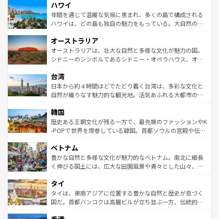
ハワイ
ば市内交通費無料で観光を楽しむこともできる。 なお、新
のような巨大都市は、観光、ショッピング、エンターテイ
着のスイス情報は
コンテンツ一覧
を参照してほしい。
ンメントが詰まった刺激的なスポットだ。一方、アメリカ
年間を通じて温暖な気候に恵まれ、多くの島で構成される
西部には大自然が広がり、グランドキャニオンやイエロー
ハワイは、どの島も独自の魅力をもっている。大自然の神
ストーン国立公園といった絶景が堪能できる。さらに、南
秘を感じたいなら、火山が生み出した壮大な景観を誇るハ
オーストラリア
部のニューオーリンズでは、音楽と美食が融合した独特の
ワイ島は見逃せない。また、定番の観光地といえばオアフ
文化が魅力。旅行者はアメリカの各地域で異なる魅力を楽
島だが、静かな自然を求めるならマウイ島やカウアイ島が
オーストラリアは、壮大な自然と多様な文化が魅力の国。
しみながら、その多様性と豊かな歴史を感じることができ
おすすめ。エメラルドグリーンに輝く海をはじめ、豊かな
シドニーのシンボルであるシドニー・オペラハウス、オー
るだろう。車でのロードトリップや列車の旅も、アメリカ
文化や歴史が息づいている。「アロハスピリット」と呼ば
ストラリア東海岸北部に広がる大サンゴ礁地帯グレートバ
ならではの贅沢な旅のスタイルだ。 なお、新着のアメリカ
台湾
れるおもてなしの心で訪れる人々を迎えてくれるハワイの
リアリーフや大陸中央部にそびえるウルル（エアーズロッ
情報は
コンテンツ一覧
を参照してほしい。
人々、おいしいローカルフードやハワイアンミュージッ
ク）、タスマニアの美しい原生林やケアンズの熱帯雨林な
日本から約４時間ほどでたどり着く台湾は、多彩な文化と
ク、伝統的なフラダンスなど、すべてがハワイの魅力を彩
ど、見どころがたくさん。また、カフェやワイン、オージ
自然が織りなす魅力的な観光地。活気あふれる大都市の台
っている。訪れるたびに新しい発見と感動が待っているハ
ービーフなどの食文化も豊かで、美味しいものであふれて
北やノスタルジックな町並みが人気な九份（ジォウフェ
ワイを、存分に味わってほしい。 なお、新着のハワイ情報
韓国
いる。アクティビティも充実しており、サーフィンやダイ
ン）、静ひつな山岳地帯である台湾東部など、都市の喧騒
は
コンテンツ一覧
を参照してほしい。
ビング、ハイキングなど、アウトドア好きにはたまらな
と山間の静けさが共存しており、訪れる人に新しい発見と
歴史ある王朝文化が残る一方で、最先端のファッションやK
い。オーストラリアの多彩な魅力を存分に味わいつくそ
驚きをもたらしてくれる。また、奥深い台湾の食文化も魅
-POPで世界を席巻している韓国。首都ソウルの宮殿や伝統
う。 なお、新着のオーストラリア情報は
コンテンツ一覧
を
力で、夜市などの屋台グルメから高級料理、ヘルシーで美
家屋が並ぶエリアでは韓国の歴史と文化に浸ることがで
参照してほしい。
ベトナム
容にもいいと評判のスイーツなど、バラエティ豊かな料理
き、地方に足を延ばせば四季折々の自然美を楽しむことが
が味わえる。 なお、新着の台湾情報は
コンテンツ一覧
を参
できる。そして、キムチや焼肉、絶品のストリートフード
豊かな自然と多様な文化が魅力的なベトナム。南北に細長
照してほしい。
まで、さまざまな韓国料理が待っている。夜には、韓国な
く伸びる国土には、広大な田園風景や青々とした山々、世
らではのナイトライフも堪能できる。あたたかいホスピタ
界遺産に登録された壮大な自然景観が点在し、都市部では
タイ
リティに包まれながら、韓国の多彩な魅力を心ゆくまで味
急速な発展と共に伝統が息づく。ハノイの古い町並みやホ
わってみてほしい。 なお、新着の韓国情報は
コンテンツ一
ーチミン市のフランス統治時代の建物も、独特の雰囲気を
タイは、東南アジアに位置する豊かな自然と歴史が息づく
覧
を参照してほしい。
醸し出している。また、バラエティの豊かさとおいしさで
国だ。首都バンコクは高層ビルが立ち並ぶ一方、伝統的な
世界中の食通を魅了してやまないベトナム料理も魅力のひ
寺院や市場がいたるところに点在し、古きよき文化と現代
とつ。フォーやバインミー、ベトナムコーヒーなどは、ぜ