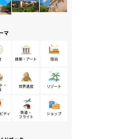
ーマ
食
建築・アート
宿泊
ト・
世界遺産
リゾート
戦
鉄道・
ビティ
ショップ
フライト