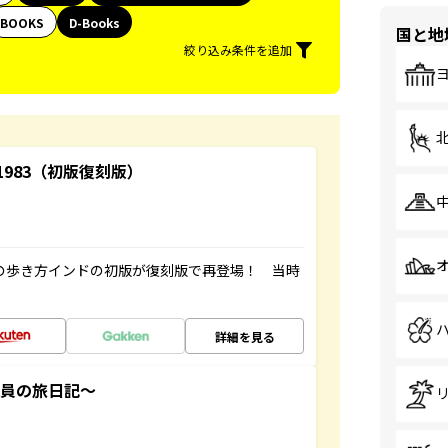
BOOKS
D-Books
国と地
絞り込み条件を追加
-1983（初版復刻版）
球の歩き方インドの初版が復刻版で再登場！ 当時
詳細を見る
社員の旅日記～