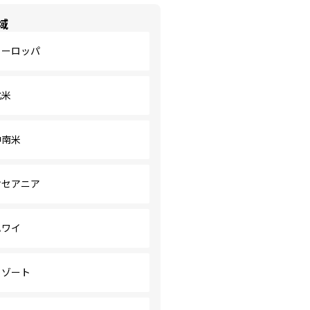
域
ヨーロッパ
北米
中南米
オセアニア
ハワイ
リゾート