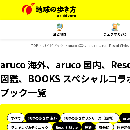
国と地域
ウェブマガジン
TOP
ガイドブック
aruco 海外、aruco 国内、Resort
aruco 海外、aruco 国内、Res
図鑑、BOOKS スペシャルコラボ
ブック一覧
すべて
地球の歩き方 海外
地球の歩き方 Jシリーズ（国内）
aru
ランキング&テクニック
Resort Style
島旅
御朱印
歴史時