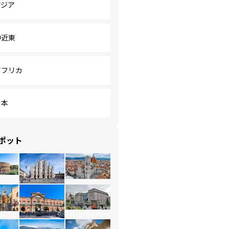
アジア
中近東
アフリカ
日本
ポット