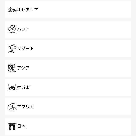
オセアニア
ハワイ
リゾート
アジア
中近東
アフリカ
日本