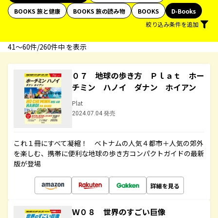
BOOKS 旅と健康
BOOKS 旅の読み物
BOOKS
D-Books
絞り込み条件を追加
41〜60件/260件中 を表示
０７ 地球の歩き方 Ｐｌａｔ ホー
チミン ハノイ ダナン ホイアン
Plat
2024.07.04 発売
これ１冊にすべて凝縮！ ベトナムの人気４都市＋人気の郊外
を楽しむ、携帯に便利な地球の歩き方コンパクトガイドの最新
版が登場
詳細を見る
Ｗ０８ 世界のすごい巨像