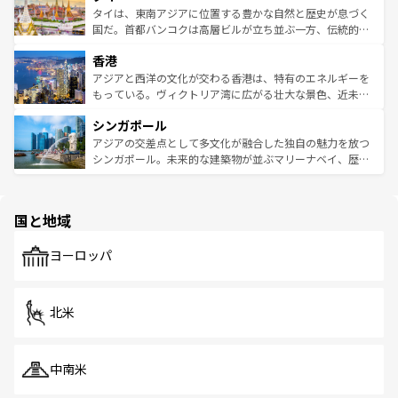
わってみてほしい。 なお、新着の韓国情報は
コンテンツ一
ーチミン市のフランス統治時代の建物も、独特の雰囲気を
タイは、東南アジアに位置する豊かな自然と歴史が息づく
覧
を参照してほしい。
醸し出している。また、バラエティの豊かさとおいしさで
国だ。首都バンコクは高層ビルが立ち並ぶ一方、伝統的な
世界中の食通を魅了してやまないベトナム料理も魅力のひ
寺院や市場がいたるところに点在し、古きよき文化と現代
香港
とつ。フォーやバインミー、ベトナムコーヒーなどは、ぜ
の活気が交差している。北部ではチェンマイなどの山岳地
ひ現地で味わいたい。どの地域を訪れてもあたたかい人々
帯で自然と触れ合い、南部ではプーケットやクラビの美し
アジアと西洋の文化が交わる香港は、特有のエネルギーを
が旅行者を迎えてくれるので、きっと忘れられない旅にな
いビーチでリゾート気分を楽しむことができる。タイ料理
もっている。ヴィクトリア湾に広がる壮大な景色、近未来
るはずだ。 なお、新着のベトナム情報は
コンテンツ一覧
を
は世界的に有名で、屋台から高級レストランまで味覚を刺
的なアートスポット、そして歴史と現代が融合した町並
参照してほしい。
シンガポール
激する。気候は一年中温暖で、どの季節にも異なる楽しみ
み、どこを訪れても感動するはず。観光スポットが密集し
が待っている。親しみやすいタイの人々、仏教を中心とし
ており、効率よく見どころを回れるのも魅力。息をのむよ
アジアの交差点として多文化が融合した独自の魅力を放つ
た文化、そして多様な観光資源が、訪れる旅人を魅了し続
うな絶景から文化的な体験まで、香港を存分に楽しみ尽く
シンガポール。未来的な建築物が並ぶマリーナベイ、歴史
ける。 なお、新着のタイ情報は
コンテンツ一覧
を参照して
そう。 なお、新着の香港情報は
コンテンツ一覧
を参照して
と伝統を感じられるエスニックタウン、多数の緑豊かな公
ほしい。
ほしい。
園や自然保護区など、自然が調和した近代的な景観と文化
の多様性あふれるカラフルな町は、どこを歩いても新しい
国と地域
発見がある。さらに、治安のよさや充実した公共交通機関
も、旅行者にとっては魅力的なポイント。グルメも豊富
で、ホーカーズは地元の風情を楽しめる外せないスポット
ヨーロッパ
だ。訪れる人を飽きさせないシンガポールで、多様な魅力
を体感しよう。 なお、新着のシンガポール情報は
コンテン
ツ一覧
を参照してほしい。
北米
中南米