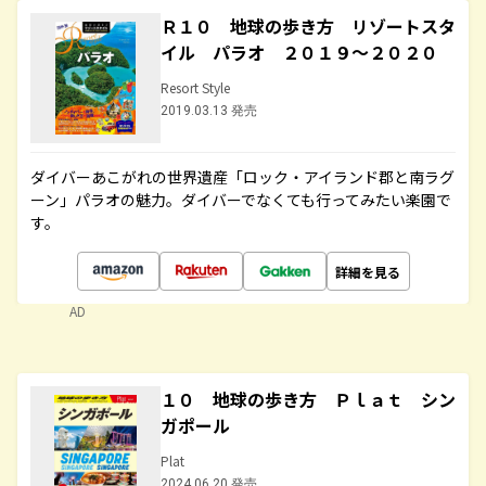
Ｒ１０ 地球の歩き方 リゾートスタ
イル パラオ ２０１９～２０２０
Resort Style
2019.03.13 発売
ダイバーあこがれの世界遺産「ロック・アイランド郡と南ラグ
ーン」パラオの魅力。ダイバーでなくても行ってみたい楽園で
す。
詳細を見る
AD
１０ 地球の歩き方 Ｐｌａｔ シン
ガポール
Plat
2024.06.20 発売