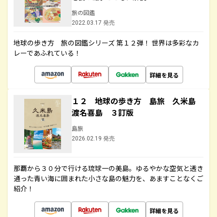
旅の図鑑
2022.03.17 発売
地球の歩き方 旅の図鑑シリーズ 第１２弾！ 世界は多彩なカ
レーであふれている！
詳細を見る
１２ 地球の歩き方 島旅 久米島
渡名喜島 ３訂版
島旅
2026.02.19 発売
那覇から３０分で行ける琉球一の美島。ゆるやかな空気と透き
通った青い海に囲まれた小さな島の魅力を、あますことなくご
紹介！
詳細を見る