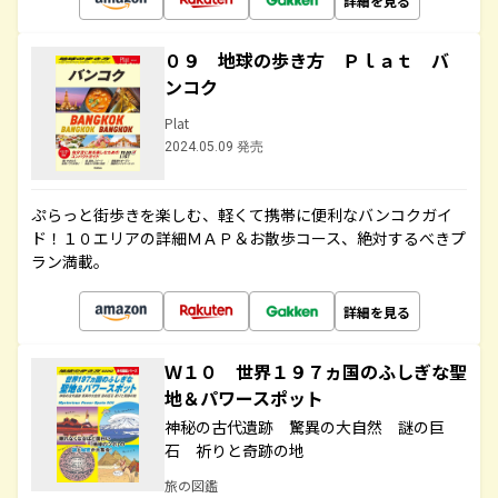
詳細を見る
０９ 地球の歩き方 Ｐｌａｔ バ
ンコク
Plat
2024.05.09 発売
ぷらっと街歩きを楽しむ、軽くて携帯に便利なバンコクガイ
ド！１０エリアの詳細ＭＡＰ＆お散歩コース、絶対するべきプ
ラン満載。
詳細を見る
Ｗ１０ 世界１９７ヵ国のふしぎな聖
地＆パワースポット
神秘の古代遺跡 驚異の大自然 謎の巨
石 祈りと奇跡の地
旅の図鑑