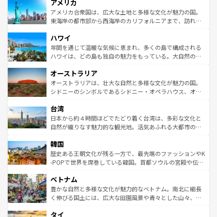
アメリカ
ンツ一覧
を参照してほしい。
の建物がそのまま残る町や、スイスならではのユニークな
博物館もあり、アルプス観光だけでなく町歩きも満喫する
アメリカ合衆国は、広大な土地と多様な文化が魅力の国。
ことができる。国民の所得が高いため物価も高いが、旅行
東海岸の都市部から西海岸のカリフォルニアまで、訪れる
者向けの交通パス提供のサービスもあり、うまく活用すれ
場所ごとに異なる風景と体験が待っている。ニューヨーク
ハワイ
ば市内交通費無料で観光を楽しむこともできる。 なお、新
のような巨大都市は、観光、ショッピング、エンターテイ
着のスイス情報は
コンテンツ一覧
を参照してほしい。
ンメントが詰まった刺激的なスポットだ。一方、アメリカ
年間を通じて温暖な気候に恵まれ、多くの島で構成される
西部には大自然が広がり、グランドキャニオンやイエロー
ハワイは、どの島も独自の魅力をもっている。大自然の神
ストーン国立公園といった絶景が堪能できる。さらに、南
秘を感じたいなら、火山が生み出した壮大な景観を誇るハ
オーストラリア
部のニューオーリンズでは、音楽と美食が融合した独特の
ワイ島は見逃せない。また、定番の観光地といえばオアフ
文化が魅力。旅行者はアメリカの各地域で異なる魅力を楽
島だが、静かな自然を求めるならマウイ島やカウアイ島が
オーストラリアは、壮大な自然と多様な文化が魅力の国。
しみながら、その多様性と豊かな歴史を感じることができ
おすすめ。エメラルドグリーンに輝く海をはじめ、豊かな
シドニーのシンボルであるシドニー・オペラハウス、オー
るだろう。車でのロードトリップや列車の旅も、アメリカ
文化や歴史が息づいている。「アロハスピリット」と呼ば
ストラリア東海岸北部に広がる大サンゴ礁地帯グレートバ
ならではの贅沢な旅のスタイルだ。 なお、新着のアメリカ
台湾
れるおもてなしの心で訪れる人々を迎えてくれるハワイの
リアリーフや大陸中央部にそびえるウルル（エアーズロッ
情報は
コンテンツ一覧
を参照してほしい。
人々、おいしいローカルフードやハワイアンミュージッ
ク）、タスマニアの美しい原生林やケアンズの熱帯雨林な
日本から約４時間ほどでたどり着く台湾は、多彩な文化と
ク、伝統的なフラダンスなど、すべてがハワイの魅力を彩
ど、見どころがたくさん。また、カフェやワイン、オージ
自然が織りなす魅力的な観光地。活気あふれる大都市の台
っている。訪れるたびに新しい発見と感動が待っているハ
ービーフなどの食文化も豊かで、美味しいものであふれて
北やノスタルジックな町並みが人気な九份（ジォウフェ
ワイを、存分に味わってほしい。 なお、新着のハワイ情報
韓国
いる。アクティビティも充実しており、サーフィンやダイ
ン）、静ひつな山岳地帯である台湾東部など、都市の喧騒
は
コンテンツ一覧
を参照してほしい。
ビング、ハイキングなど、アウトドア好きにはたまらな
と山間の静けさが共存しており、訪れる人に新しい発見と
歴史ある王朝文化が残る一方で、最先端のファッションやK
い。オーストラリアの多彩な魅力を存分に味わいつくそ
驚きをもたらしてくれる。また、奥深い台湾の食文化も魅
-POPで世界を席巻している韓国。首都ソウルの宮殿や伝統
う。 なお、新着のオーストラリア情報は
コンテンツ一覧
を
力で、夜市などの屋台グルメから高級料理、ヘルシーで美
家屋が並ぶエリアでは韓国の歴史と文化に浸ることがで
参照してほしい。
ベトナム
容にもいいと評判のスイーツなど、バラエティ豊かな料理
き、地方に足を延ばせば四季折々の自然美を楽しむことが
が味わえる。 なお、新着の台湾情報は
コンテンツ一覧
を参
できる。そして、キムチや焼肉、絶品のストリートフード
豊かな自然と多様な文化が魅力的なベトナム。南北に細長
照してほしい。
まで、さまざまな韓国料理が待っている。夜には、韓国な
く伸びる国土には、広大な田園風景や青々とした山々、世
らではのナイトライフも堪能できる。あたたかいホスピタ
界遺産に登録された壮大な自然景観が点在し、都市部では
タイ
リティに包まれながら、韓国の多彩な魅力を心ゆくまで味
急速な発展と共に伝統が息づく。ハノイの古い町並みやホ