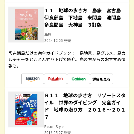
１１ 地球の歩き方 島旅 宮古島
伊良部島 下地島 来間島 池間島
多良間島 大神島 ３訂版
島旅
2024.12.05 発売
宮古諸島だけの完全ガイドブック！ 島絶景、島グルメ、島カ
ルチャーをとことん掘り下げて紹介。島の方からのおすすめ情
報も。
詳細を見る
Ｒ１１ 地球の歩き方 リゾートスタ
イル 世界のダイビング 完全ガイ
ド 地球の潜り方 ２０１６～２０１
７
Resort Style
2016.05.27 発売