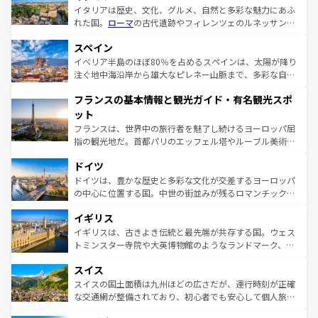
イタリアは歴史、文化、グルメ、自然と多彩な魅力にあふ
れた国。
ローマ
の古代遺跡やフィレンツェのルネッサンス
美術、ヴェネツィアの運河など、歴史あるスポットはもち
スペイン
ろん、トスカーナの美しい田園風景やアマルフィ海岸の絶
景など、自然景観も見逃せない。観光の合間には、本場の
イベリア半島のほぼ80％を占めるスペインは、太陽が降り
ピザやパスタなど、絶品のイタリア料理を堪能することも
注ぐ地中海沿岸から雄大なピレネー山脈まで、多彩な自然
できる。朝目覚めてから夜眠るまで、すべての瞬間を楽し
と文化が詰まったヨーロッパ屈指の旅行先だ。多様な地域
フランスの基本情報と観光ガイド・有名観光スポ
ませてくれるイタリアで、忘れられない旅をしてみよう！
文化が根付くこの国では、情熱的なフラメンコ、熱気あふ
なお、新着のイタリア情報は
コンテンツ一覧
を参照してほ
れる闘牛、そして美味しいタパスが生活の一部となってい
ット
しい。
る。首都マドリードの洗練された雰囲気や、バルセロナの
フランスは、世界中の旅行者を魅了し続けるヨーロッパ屈
アートに溢れた街角から、地方では古代ローマ遺跡や中世
指の観光地だ。首都パリのエッフェル塔やルーブル美術館
の城塞都市、穏やかなビーチリゾートまで多彩な表情を見
といった象徴的なスポットから、田舎町の古風な美しさま
せる。地方によって風土や気候が異なるスペインはその個
ドイツ
で、幅広い魅力が詰まっている。華麗な宮殿、歴史的な大
性で訪れる人を魅了する。 なお、新着のスペイン情報は
コ
聖堂、美しいビーチ、そして豊かな自然が、訪れる者を心
ドイツは、豊かな歴史と多彩な文化が交差するヨーロッパ
ンテンツ一覧
を参照してほしい。
から魅了する。また、フランスは美食の国としても知ら
の中心に位置する国。中世の街並みが残るロマンチック街
れ、フランス料理はユネスコ無形文化遺産にも登録されて
道から、未来を先取りするようなモダンな都市まで多様な
イギリス
いる。シャンパンの発祥地であるランス、プロヴァンスの
顔を持つこの国は、どこを歩いても飽きることがない。ベ
香り高いラベンダー畑など、多彩な楽しみ方が可能だ。さ
ルリンの文化的活気、バイエルン州のアルプスの絶景、そ
イギリスは、古きよき伝統と最先端が共存する国。ウェス
らに、パリ以外の地域にも魅力が溢れており、どの街角に
してライン川沿いのワイン畑といった風景は必見。ビール
トミンスター寺院や大英博物館のようなランドマーク、歴
も豊かな歴史と文化が息づいている。パリ以外の個性あふ
とソーセージを味わいながら地元の人と過ごす楽しい時間
史ある大学都市、美しい丘陵地帯や牧歌的な風景など、エ
れる地方に足を運ぶとそれぞれで全く異なる文化を体験で
スイス
は、お酒好きな人にはぜひ体験してほしい。 なお、新着の
リアごとに異なる魅力がある。また、優雅なアフタヌーン
きるだろう。 なお、新着のフランス情報は
コンテンツ一覧
ドイツ情報は
コンテンツ一覧
を参照してほしい。
ティー、ビール好きにはたまらない英国パブ、サッカー観
スイスの国土面積は九州ほどの広さだが、運行時刻が正確
を参照してほしい。
戦など、本場だからこそできる体験も豊富。イギリスを旅
な交通網が整備されており、初心者でも安心して個人旅行
して楽しみつくそう。 なお、新着のイギリス情報は
コンテ
を楽しめる。日本同様に時刻表どおりの旅が可能だ。中世