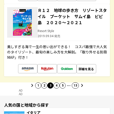
Ｒ１２ 地球の歩き方 リゾートスタ
イル プーケット サムイ島 ピピ
島 ２０２０～２０２１
Resort Style
2019.09.04 発売
美しすぎる海で一生の思い出ができる！ コスパ最強で大人気
のタイリゾート、最旬の楽しみ方を大解剖。「取り外せる別冊
MAP」付き！
詳細を見る
…
1
2
3
4
5
13
AD
AD
人気の国と地域から探す
イタリア