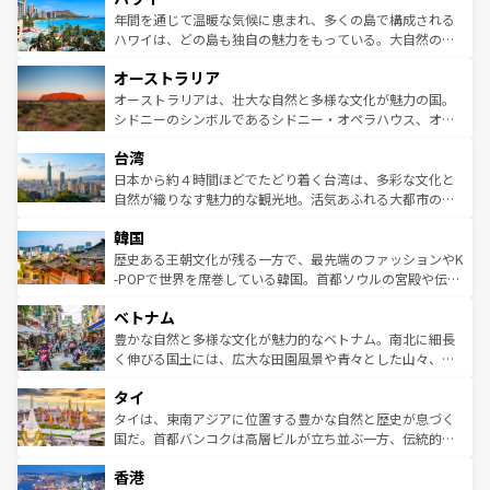
着のスイス情報は
コンテンツ一覧
を参照してほしい。
ンメントが詰まった刺激的なスポットだ。一方、アメリカ
年間を通じて温暖な気候に恵まれ、多くの島で構成される
西部には大自然が広がり、グランドキャニオンやイエロー
ハワイは、どの島も独自の魅力をもっている。大自然の神
ストーン国立公園といった絶景が堪能できる。さらに、南
秘を感じたいなら、火山が生み出した壮大な景観を誇るハ
オーストラリア
部のニューオーリンズでは、音楽と美食が融合した独特の
ワイ島は見逃せない。また、定番の観光地といえばオアフ
文化が魅力。旅行者はアメリカの各地域で異なる魅力を楽
島だが、静かな自然を求めるならマウイ島やカウアイ島が
オーストラリアは、壮大な自然と多様な文化が魅力の国。
しみながら、その多様性と豊かな歴史を感じることができ
おすすめ。エメラルドグリーンに輝く海をはじめ、豊かな
シドニーのシンボルであるシドニー・オペラハウス、オー
るだろう。車でのロードトリップや列車の旅も、アメリカ
文化や歴史が息づいている。「アロハスピリット」と呼ば
ストラリア東海岸北部に広がる大サンゴ礁地帯グレートバ
ならではの贅沢な旅のスタイルだ。 なお、新着のアメリカ
台湾
れるおもてなしの心で訪れる人々を迎えてくれるハワイの
リアリーフや大陸中央部にそびえるウルル（エアーズロッ
情報は
コンテンツ一覧
を参照してほしい。
人々、おいしいローカルフードやハワイアンミュージッ
ク）、タスマニアの美しい原生林やケアンズの熱帯雨林な
日本から約４時間ほどでたどり着く台湾は、多彩な文化と
ク、伝統的なフラダンスなど、すべてがハワイの魅力を彩
ど、見どころがたくさん。また、カフェやワイン、オージ
自然が織りなす魅力的な観光地。活気あふれる大都市の台
っている。訪れるたびに新しい発見と感動が待っているハ
ービーフなどの食文化も豊かで、美味しいものであふれて
北やノスタルジックな町並みが人気な九份（ジォウフェ
ワイを、存分に味わってほしい。 なお、新着のハワイ情報
韓国
いる。アクティビティも充実しており、サーフィンやダイ
ン）、静ひつな山岳地帯である台湾東部など、都市の喧騒
は
コンテンツ一覧
を参照してほしい。
ビング、ハイキングなど、アウトドア好きにはたまらな
と山間の静けさが共存しており、訪れる人に新しい発見と
歴史ある王朝文化が残る一方で、最先端のファッションやK
い。オーストラリアの多彩な魅力を存分に味わいつくそ
驚きをもたらしてくれる。また、奥深い台湾の食文化も魅
-POPで世界を席巻している韓国。首都ソウルの宮殿や伝統
う。 なお、新着のオーストラリア情報は
コンテンツ一覧
を
力で、夜市などの屋台グルメから高級料理、ヘルシーで美
家屋が並ぶエリアでは韓国の歴史と文化に浸ることがで
参照してほしい。
ベトナム
容にもいいと評判のスイーツなど、バラエティ豊かな料理
き、地方に足を延ばせば四季折々の自然美を楽しむことが
が味わえる。 なお、新着の台湾情報は
コンテンツ一覧
を参
できる。そして、キムチや焼肉、絶品のストリートフード
豊かな自然と多様な文化が魅力的なベトナム。南北に細長
照してほしい。
まで、さまざまな韓国料理が待っている。夜には、韓国な
く伸びる国土には、広大な田園風景や青々とした山々、世
らではのナイトライフも堪能できる。あたたかいホスピタ
界遺産に登録された壮大な自然景観が点在し、都市部では
タイ
リティに包まれながら、韓国の多彩な魅力を心ゆくまで味
急速な発展と共に伝統が息づく。ハノイの古い町並みやホ
わってみてほしい。 なお、新着の韓国情報は
コンテンツ一
ーチミン市のフランス統治時代の建物も、独特の雰囲気を
タイは、東南アジアに位置する豊かな自然と歴史が息づく
覧
を参照してほしい。
醸し出している。また、バラエティの豊かさとおいしさで
国だ。首都バンコクは高層ビルが立ち並ぶ一方、伝統的な
世界中の食通を魅了してやまないベトナム料理も魅力のひ
寺院や市場がいたるところに点在し、古きよき文化と現代
香港
とつ。フォーやバインミー、ベトナムコーヒーなどは、ぜ
の活気が交差している。北部ではチェンマイなどの山岳地