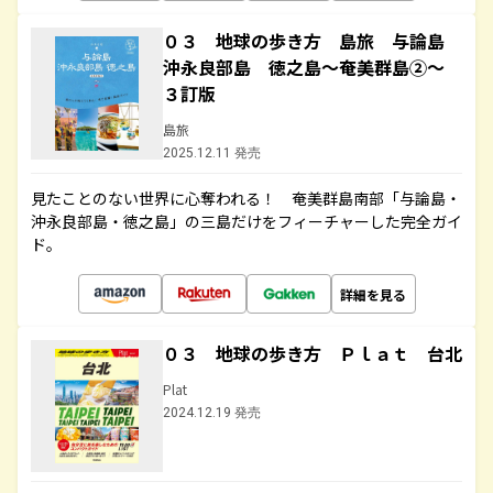
０３ 地球の歩き方 島旅 与論島
沖永良部島 徳之島～奄美群島②～
３訂版
島旅
2025.12.11 発売
見たことのない世界に心奪われる！ 奄美群島南部「与論島・
沖永良部島・徳之島」の三島だけをフィーチャーした完全ガイ
ド。
詳細を見る
０３ 地球の歩き方 Ｐｌａｔ 台北
Plat
2024.12.19 発売