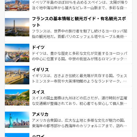
景など、自然景観も見逃せない。観光の合間には、本場の
イベリア半島のほぼ80％を占めるスペインは、太陽が降り
ピザやパスタなど、絶品のイタリア料理を堪能することも
注ぐ地中海沿岸から雄大なピレネー山脈まで、多彩な自然
できる。朝目覚めてから夜眠るまで、すべての瞬間を楽し
と文化が詰まったヨーロッパ屈指の旅行先だ。多様な地域
フランスの基本情報と観光ガイド・有名観光スポ
ませてくれるイタリアで、忘れられない旅をしてみよう！
文化が根付くこの国では、情熱的なフラメンコ、熱気あふ
なお、新着のイタリア情報は
コンテンツ一覧
を参照してほ
れる闘牛、そして美味しいタパスが生活の一部となってい
ット
しい。
る。首都マドリードの洗練された雰囲気や、バルセロナの
フランスは、世界中の旅行者を魅了し続けるヨーロッパ屈
アートに溢れた街角から、地方では古代ローマ遺跡や中世
指の観光地だ。首都パリのエッフェル塔やルーブル美術館
の城塞都市、穏やかなビーチリゾートまで多彩な表情を見
といった象徴的なスポットから、田舎町の古風な美しさま
せる。地方によって風土や気候が異なるスペインはその個
ドイツ
で、幅広い魅力が詰まっている。華麗な宮殿、歴史的な大
性で訪れる人を魅了する。 なお、新着のスペイン情報は
コ
聖堂、美しいビーチ、そして豊かな自然が、訪れる者を心
ドイツは、豊かな歴史と多彩な文化が交差するヨーロッパ
ンテンツ一覧
を参照してほしい。
から魅了する。また、フランスは美食の国としても知ら
の中心に位置する国。中世の街並みが残るロマンチック街
れ、フランス料理はユネスコ無形文化遺産にも登録されて
道から、未来を先取りするようなモダンな都市まで多様な
イギリス
いる。シャンパンの発祥地であるランス、プロヴァンスの
顔を持つこの国は、どこを歩いても飽きることがない。ベ
香り高いラベンダー畑など、多彩な楽しみ方が可能だ。さ
ルリンの文化的活気、バイエルン州のアルプスの絶景、そ
イギリスは、古きよき伝統と最先端が共存する国。ウェス
らに、パリ以外の地域にも魅力が溢れており、どの街角に
してライン川沿いのワイン畑といった風景は必見。ビール
トミンスター寺院や大英博物館のようなランドマーク、歴
も豊かな歴史と文化が息づいている。パリ以外の個性あふ
とソーセージを味わいながら地元の人と過ごす楽しい時間
史ある大学都市、美しい丘陵地帯や牧歌的な風景など、エ
れる地方に足を運ぶとそれぞれで全く異なる文化を体験で
スイス
は、お酒好きな人にはぜひ体験してほしい。 なお、新着の
リアごとに異なる魅力がある。また、優雅なアフタヌーン
きるだろう。 なお、新着のフランス情報は
コンテンツ一覧
ドイツ情報は
コンテンツ一覧
を参照してほしい。
ティー、ビール好きにはたまらない英国パブ、サッカー観
スイスの国土面積は九州ほどの広さだが、運行時刻が正確
を参照してほしい。
戦など、本場だからこそできる体験も豊富。イギリスを旅
な交通網が整備されており、初心者でも安心して個人旅行
して楽しみつくそう。 なお、新着のイギリス情報は
コンテ
を楽しめる。日本同様に時刻表どおりの旅が可能だ。中世
アメリカ
ンツ一覧
を参照してほしい。
の建物がそのまま残る町や、スイスならではのユニークな
博物館もあり、アルプス観光だけでなく町歩きも満喫する
アメリカ合衆国は、広大な土地と多様な文化が魅力の国。
ことができる。国民の所得が高いため物価も高いが、旅行
東海岸の都市部から西海岸のカリフォルニアまで、訪れる
者向けの交通パス提供のサービスもあり、うまく活用すれ
場所ごとに異なる風景と体験が待っている。ニューヨーク
ハワイ
ば市内交通費無料で観光を楽しむこともできる。 なお、新
のような巨大都市は、観光、ショッピング、エンターテイ