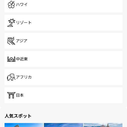
ハワイ
リゾート
アジア
中近東
アフリカ
日本
人気スポット