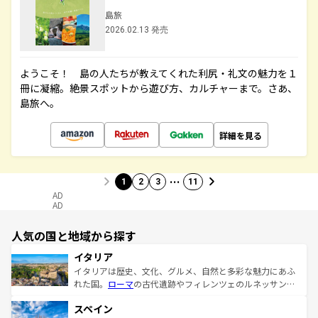
島旅
2026.02.13 発売
ようこそ！ 島の人たちが教えてくれた利尻・礼文の魅力を１
冊に凝縮。絶景スポットから遊び方、カルチャーまで。さあ、
島旅へ。
詳細を見る
…
1
2
3
11
AD
AD
人気の国と地域から探す
イタリア
イタリアは歴史、文化、グルメ、自然と多彩な魅力にあふ
れた国。
ローマ
の古代遺跡やフィレンツェのルネッサンス
美術、ヴェネツィアの運河など、歴史あるスポットはもち
スペイン
ろん、トスカーナの美しい田園風景やアマルフィ海岸の絶