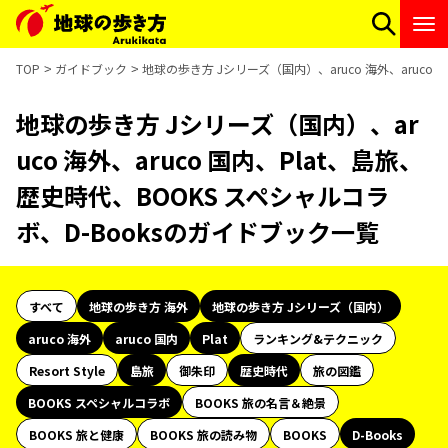
TOP
ガイドブック
地球の歩き方 Jシリーズ（国内）、aruco 海外、aruco
地球の歩き方 Jシリーズ（国内）、ar
uco 海外、aruco 国内、Plat、島旅、
歴史時代、BOOKS スペシャルコラ
ボ、D-Booksのガイドブック一覧
すべて
地球の歩き方 海外
地球の歩き方 Jシリーズ（国内）
aruco 海外
aruco 国内
Plat
ランキング&テクニック
Resort Style
島旅
御朱印
歴史時代
旅の図鑑
BOOKS スペシャルコラボ
BOOKS 旅の名言＆絶景
BOOKS 旅と健康
BOOKS 旅の読み物
BOOKS
D-Books