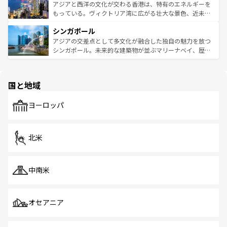
ひ現地で味わいたい。どの地域を訪れてもあたたかい人々
帯で自然と触れ合い、南部ではプーケットやクラビの美し
アジアと西洋の文化が交わる香港は、特有のエネルギーを
が旅行者を迎えてくれるので、きっと忘れられない旅にな
いビーチでリゾート気分を楽しむことができる。タイ料理
もっている。ヴィクトリア湾に広がる壮大な景色、近未来
るはずだ。 なお、新着のベトナム情報は
コンテンツ一覧
を
は世界的に有名で、屋台から高級レストランまで味覚を刺
的なアートスポット、そして歴史と現代が融合した町並
参照してほしい。
シンガポール
激する。気候は一年中温暖で、どの季節にも異なる楽しみ
み、どこを訪れても感動するはず。観光スポットが密集し
が待っている。親しみやすいタイの人々、仏教を中心とし
ており、効率よく見どころを回れるのも魅力。息をのむよ
アジアの交差点として多文化が融合した独自の魅力を放つ
た文化、そして多様な観光資源が、訪れる旅人を魅了し続
うな絶景から文化的な体験まで、香港を存分に楽しみ尽く
シンガポール。未来的な建築物が並ぶマリーナベイ、歴史
ける。 なお、新着のタイ情報は
コンテンツ一覧
を参照して
そう。 なお、新着の香港情報は
コンテンツ一覧
を参照して
と伝統を感じられるエスニックタウン、多数の緑豊かな公
ほしい。
ほしい。
園や自然保護区など、自然が調和した近代的な景観と文化
の多様性あふれるカラフルな町は、どこを歩いても新しい
国と地域
発見がある。さらに、治安のよさや充実した公共交通機関
も、旅行者にとっては魅力的なポイント。グルメも豊富
で、ホーカーズは地元の風情を楽しめる外せないスポット
ヨーロッパ
だ。訪れる人を飽きさせないシンガポールで、多様な魅力
を体感しよう。 なお、新着のシンガポール情報は
コンテン
ツ一覧
を参照してほしい。
北米
中南米
オセアニア