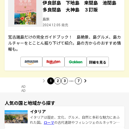
伊良部島 下地島 来間島 池間島
多良間島 大神島 ３訂版
島旅
2024.12.05 発売
宮古諸島だけの完全ガイドブック！ 島絶景、島グルメ、島カ
ルチャーをとことん掘り下げて紹介。島の方からのおすすめ情
報も。
詳細を見る
…
1
2
3
7
AD
AD
人気の国と地域から探す
イタリア
イタリアは歴史、文化、グルメ、自然と多彩な魅力にあふ
れた国。
ローマ
の古代遺跡やフィレンツェのルネッサンス
美術、ヴェネツィアの運河など、歴史あるスポットはもち