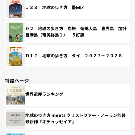
Ｊ３３ 地球の歩き方 墨田区
０２ 地球の歩き方 島旅 奄美大島 喜界島 加計
呂麻島（奄美群島１） ５訂版
Ｄ１７ 地球の歩き方 タイ ２０２７～２０２８
特設ページ
世界遺産ランキング
地球の歩き方 meets クリストファー・ノーラン監督
最新作『オデュッセイア』