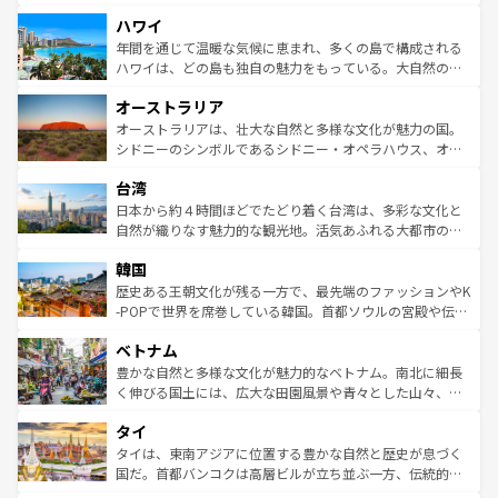
者向けの交通パス提供のサービスもあり、うまく活用すれ
場所ごとに異なる風景と体験が待っている。ニューヨーク
ハワイ
ば市内交通費無料で観光を楽しむこともできる。 なお、新
のような巨大都市は、観光、ショッピング、エンターテイ
着のスイス情報は
コンテンツ一覧
を参照してほしい。
ンメントが詰まった刺激的なスポットだ。一方、アメリカ
年間を通じて温暖な気候に恵まれ、多くの島で構成される
西部には大自然が広がり、グランドキャニオンやイエロー
ハワイは、どの島も独自の魅力をもっている。大自然の神
ストーン国立公園といった絶景が堪能できる。さらに、南
秘を感じたいなら、火山が生み出した壮大な景観を誇るハ
オーストラリア
部のニューオーリンズでは、音楽と美食が融合した独特の
ワイ島は見逃せない。また、定番の観光地といえばオアフ
文化が魅力。旅行者はアメリカの各地域で異なる魅力を楽
島だが、静かな自然を求めるならマウイ島やカウアイ島が
オーストラリアは、壮大な自然と多様な文化が魅力の国。
しみながら、その多様性と豊かな歴史を感じることができ
おすすめ。エメラルドグリーンに輝く海をはじめ、豊かな
シドニーのシンボルであるシドニー・オペラハウス、オー
るだろう。車でのロードトリップや列車の旅も、アメリカ
文化や歴史が息づいている。「アロハスピリット」と呼ば
ストラリア東海岸北部に広がる大サンゴ礁地帯グレートバ
ならではの贅沢な旅のスタイルだ。 なお、新着のアメリカ
台湾
れるおもてなしの心で訪れる人々を迎えてくれるハワイの
リアリーフや大陸中央部にそびえるウルル（エアーズロッ
情報は
コンテンツ一覧
を参照してほしい。
人々、おいしいローカルフードやハワイアンミュージッ
ク）、タスマニアの美しい原生林やケアンズの熱帯雨林な
日本から約４時間ほどでたどり着く台湾は、多彩な文化と
ク、伝統的なフラダンスなど、すべてがハワイの魅力を彩
ど、見どころがたくさん。また、カフェやワイン、オージ
自然が織りなす魅力的な観光地。活気あふれる大都市の台
っている。訪れるたびに新しい発見と感動が待っているハ
ービーフなどの食文化も豊かで、美味しいものであふれて
北やノスタルジックな町並みが人気な九份（ジォウフェ
ワイを、存分に味わってほしい。 なお、新着のハワイ情報
韓国
いる。アクティビティも充実しており、サーフィンやダイ
ン）、静ひつな山岳地帯である台湾東部など、都市の喧騒
は
コンテンツ一覧
を参照してほしい。
ビング、ハイキングなど、アウトドア好きにはたまらな
と山間の静けさが共存しており、訪れる人に新しい発見と
歴史ある王朝文化が残る一方で、最先端のファッションやK
い。オーストラリアの多彩な魅力を存分に味わいつくそ
驚きをもたらしてくれる。また、奥深い台湾の食文化も魅
-POPで世界を席巻している韓国。首都ソウルの宮殿や伝統
う。 なお、新着のオーストラリア情報は
コンテンツ一覧
を
力で、夜市などの屋台グルメから高級料理、ヘルシーで美
家屋が並ぶエリアでは韓国の歴史と文化に浸ることがで
参照してほしい。
ベトナム
容にもいいと評判のスイーツなど、バラエティ豊かな料理
き、地方に足を延ばせば四季折々の自然美を楽しむことが
が味わえる。 なお、新着の台湾情報は
コンテンツ一覧
を参
できる。そして、キムチや焼肉、絶品のストリートフード
豊かな自然と多様な文化が魅力的なベトナム。南北に細長
照してほしい。
まで、さまざまな韓国料理が待っている。夜には、韓国な
く伸びる国土には、広大な田園風景や青々とした山々、世
らではのナイトライフも堪能できる。あたたかいホスピタ
界遺産に登録された壮大な自然景観が点在し、都市部では
タイ
リティに包まれながら、韓国の多彩な魅力を心ゆくまで味
急速な発展と共に伝統が息づく。ハノイの古い町並みやホ
わってみてほしい。 なお、新着の韓国情報は
コンテンツ一
ーチミン市のフランス統治時代の建物も、独特の雰囲気を
タイは、東南アジアに位置する豊かな自然と歴史が息づく
覧
を参照してほしい。
醸し出している。また、バラエティの豊かさとおいしさで
国だ。首都バンコクは高層ビルが立ち並ぶ一方、伝統的な
世界中の食通を魅了してやまないベトナム料理も魅力のひ
寺院や市場がいたるところに点在し、古きよき文化と現代