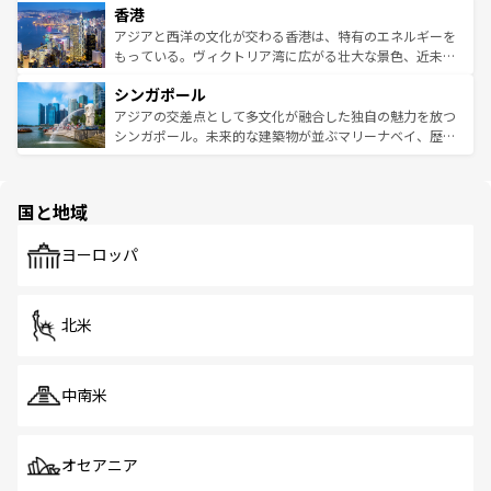
香港
とつ。フォーやバインミー、ベトナムコーヒーなどは、ぜ
の活気が交差している。北部ではチェンマイなどの山岳地
ひ現地で味わいたい。どの地域を訪れてもあたたかい人々
帯で自然と触れ合い、南部ではプーケットやクラビの美し
アジアと西洋の文化が交わる香港は、特有のエネルギーを
が旅行者を迎えてくれるので、きっと忘れられない旅にな
いビーチでリゾート気分を楽しむことができる。タイ料理
もっている。ヴィクトリア湾に広がる壮大な景色、近未来
るはずだ。 なお、新着のベトナム情報は
コンテンツ一覧
を
は世界的に有名で、屋台から高級レストランまで味覚を刺
的なアートスポット、そして歴史と現代が融合した町並
参照してほしい。
シンガポール
激する。気候は一年中温暖で、どの季節にも異なる楽しみ
み、どこを訪れても感動するはず。観光スポットが密集し
が待っている。親しみやすいタイの人々、仏教を中心とし
ており、効率よく見どころを回れるのも魅力。息をのむよ
アジアの交差点として多文化が融合した独自の魅力を放つ
た文化、そして多様な観光資源が、訪れる旅人を魅了し続
うな絶景から文化的な体験まで、香港を存分に楽しみ尽く
シンガポール。未来的な建築物が並ぶマリーナベイ、歴史
ける。 なお、新着のタイ情報は
コンテンツ一覧
を参照して
そう。 なお、新着の香港情報は
コンテンツ一覧
を参照して
と伝統を感じられるエスニックタウン、多数の緑豊かな公
ほしい。
ほしい。
園や自然保護区など、自然が調和した近代的な景観と文化
の多様性あふれるカラフルな町は、どこを歩いても新しい
国と地域
発見がある。さらに、治安のよさや充実した公共交通機関
も、旅行者にとっては魅力的なポイント。グルメも豊富
で、ホーカーズは地元の風情を楽しめる外せないスポット
ヨーロッパ
だ。訪れる人を飽きさせないシンガポールで、多様な魅力
を体感しよう。 なお、新着のシンガポール情報は
コンテン
ツ一覧
を参照してほしい。
北米
中南米
オセアニア