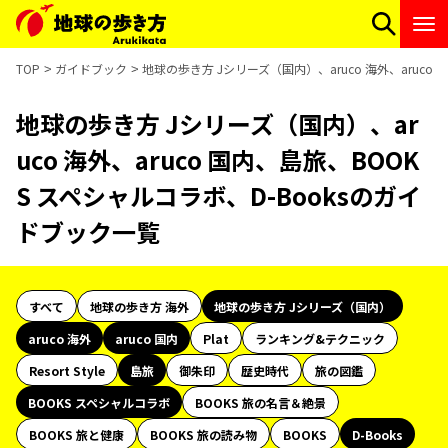
TOP
ガイドブック
地球の歩き方 Jシリーズ（国内）、aruco 海外、aruco
地球の歩き方 Jシリーズ（国内）、ar
uco 海外、aruco 国内、島旅、BOOK
S スペシャルコラボ、D-Booksのガイ
ドブック一覧
すべて
地球の歩き方 海外
地球の歩き方 Jシリーズ（国内）
aruco 海外
aruco 国内
Plat
ランキング&テクニック
Resort Style
島旅
御朱印
歴史時代
旅の図鑑
BOOKS スペシャルコラボ
BOOKS 旅の名言＆絶景
BOOKS 旅と健康
BOOKS 旅の読み物
BOOKS
D-Books