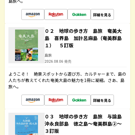
島旅へ。
詳細を見る
０２ 地球の歩き方 島旅 奄美大
島 喜界島 加計呂麻島（奄美群島
１） ５訂版
島旅
2026.08.06 発売
ようこそ！ 絶景スポットから遊び方、カルチャーまで、島の
人たちが教えてくれた奄美大島の魅力を1冊に凝縮。さあ、島
旅へ。
詳細を見る
０３ 地球の歩き方 島旅 与論島
沖永良部島 徳之島～奄美群島②～
３訂版