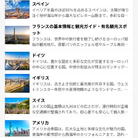
スペイン
ろん、トスカーナの美しい田園風景やアマルフィ海岸の絶
景など、自然景観も見逃せない。観光の合間には、本場の
イベリア半島のほぼ80％を占めるスペインは、太陽が降り
ピザやパスタなど、絶品のイタリア料理を堪能することも
注ぐ地中海沿岸から雄大なピレネー山脈まで、多彩な自然
できる。朝目覚めてから夜眠るまで、すべての瞬間を楽し
と文化が詰まったヨーロッパ屈指の旅行先だ。多様な地域
フランスの基本情報と観光ガイド・有名観光スポ
ませてくれるイタリアで、忘れられない旅をしてみよう！
文化が根付くこの国では、情熱的なフラメンコ、熱気あふ
なお、新着のイタリア情報は
コンテンツ一覧
を参照してほ
れる闘牛、そして美味しいタパスが生活の一部となってい
ット
しい。
る。首都マドリードの洗練された雰囲気や、バルセロナの
フランスは、世界中の旅行者を魅了し続けるヨーロッパ屈
アートに溢れた街角から、地方では古代ローマ遺跡や中世
指の観光地だ。首都パリのエッフェル塔やルーブル美術館
の城塞都市、穏やかなビーチリゾートまで多彩な表情を見
といった象徴的なスポットから、田舎町の古風な美しさま
せる。地方によって風土や気候が異なるスペインはその個
ドイツ
で、幅広い魅力が詰まっている。華麗な宮殿、歴史的な大
性で訪れる人を魅了する。 なお、新着のスペイン情報は
コ
聖堂、美しいビーチ、そして豊かな自然が、訪れる者を心
ドイツは、豊かな歴史と多彩な文化が交差するヨーロッパ
ンテンツ一覧
を参照してほしい。
から魅了する。また、フランスは美食の国としても知ら
の中心に位置する国。中世の街並みが残るロマンチック街
れ、フランス料理はユネスコ無形文化遺産にも登録されて
道から、未来を先取りするようなモダンな都市まで多様な
イギリス
いる。シャンパンの発祥地であるランス、プロヴァンスの
顔を持つこの国は、どこを歩いても飽きることがない。ベ
香り高いラベンダー畑など、多彩な楽しみ方が可能だ。さ
ルリンの文化的活気、バイエルン州のアルプスの絶景、そ
イギリスは、古きよき伝統と最先端が共存する国。ウェス
らに、パリ以外の地域にも魅力が溢れており、どの街角に
してライン川沿いのワイン畑といった風景は必見。ビール
トミンスター寺院や大英博物館のようなランドマーク、歴
も豊かな歴史と文化が息づいている。パリ以外の個性あふ
とソーセージを味わいながら地元の人と過ごす楽しい時間
史ある大学都市、美しい丘陵地帯や牧歌的な風景など、エ
れる地方に足を運ぶとそれぞれで全く異なる文化を体験で
スイス
は、お酒好きな人にはぜひ体験してほしい。 なお、新着の
リアごとに異なる魅力がある。また、優雅なアフタヌーン
きるだろう。 なお、新着のフランス情報は
コンテンツ一覧
ドイツ情報は
コンテンツ一覧
を参照してほしい。
ティー、ビール好きにはたまらない英国パブ、サッカー観
スイスの国土面積は九州ほどの広さだが、運行時刻が正確
を参照してほしい。
戦など、本場だからこそできる体験も豊富。イギリスを旅
な交通網が整備されており、初心者でも安心して個人旅行
して楽しみつくそう。 なお、新着のイギリス情報は
コンテ
を楽しめる。日本同様に時刻表どおりの旅が可能だ。中世
アメリカ
ンツ一覧
を参照してほしい。
の建物がそのまま残る町や、スイスならではのユニークな
博物館もあり、アルプス観光だけでなく町歩きも満喫する
アメリカ合衆国は、広大な土地と多様な文化が魅力の国。
ことができる。国民の所得が高いため物価も高いが、旅行
東海岸の都市部から西海岸のカリフォルニアまで、訪れる