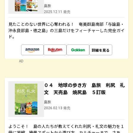
島旅
2025.12.11 発売
見たことのない世界に心奪われる！ 奄美群島南部「与論島・
沖永良部島・徳之島」の三島だけをフィーチャーした完全ガイ
ド。
詳細を見る
AD
０４ 地球の歩き方 島旅 利尻 礼
文 天売島 焼尻島 ５訂版
島旅
2026.02.13 発売
ようこそ！ 島の人たちが教えてくれた利尻・礼文の魅力を１
冊に凝縮。絶景スポットから遊び方、カルチャーまで。さあ、