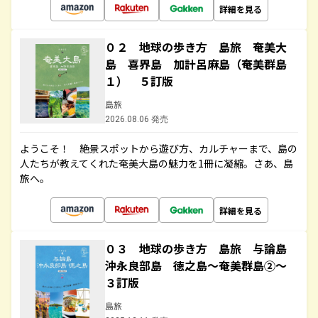
詳細を見る
０２ 地球の歩き方 島旅 奄美大
島 喜界島 加計呂麻島（奄美群島
１） ５訂版
島旅
2026.08.06 発売
ようこそ！ 絶景スポットから遊び方、カルチャーまで、島の
人たちが教えてくれた奄美大島の魅力を1冊に凝縮。さあ、島
旅へ。
詳細を見る
０３ 地球の歩き方 島旅 与論島
沖永良部島 徳之島～奄美群島②～
３訂版
島旅