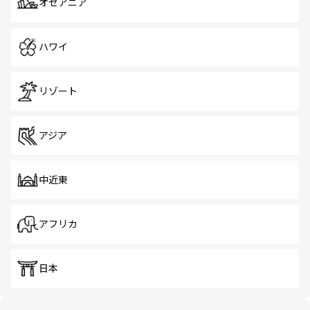
オセアニア
ハワイ
リゾート
アジア
中近東
アフリカ
日本