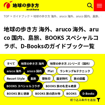
TOP
ガイドブック
地球の歩き方 海外、aruco 海外、aruco 国内、島旅、
地球の歩き方 海外、aruco 海外、aru
co 国内、島旅、BOOKS スペシャルコ
ラボ、D-Booksのガイドブック一覧
すべて
地球の歩き方 海外
地球の歩き方 Jシリーズ（国内）
aruco 海外
aruco 国内
Plat
ランキング&テクニック
Resort Style
島旅
御朱印
歴史時代
旅の図鑑
BOOKS スペシャルコラボ
BOOKS 旅の名言＆絶景
BOOKS 旅と健康
BOOKS 旅の読み物
BOOKS
D-Books
絞り込み条件を追加