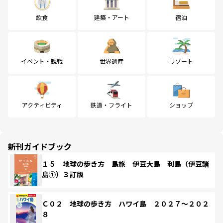
飲食
建築・アート
宿泊
イベント・観戦
世界遺産
リゾート
アクティビティ
鉄道・フライト
ショップ
新刊ガイドブック
１５ 地球の歩き方 島旅 伊豆大島 利島（伊豆諸
島①）３訂版
Ｃ０２ 地球の歩き方 ハワイ島 ２０２７～２０２
８