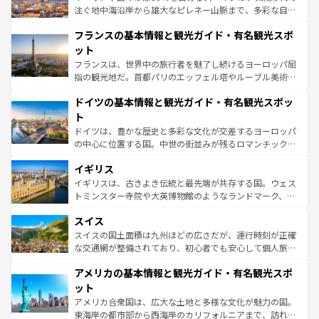
ピザやパスタなど、絶品のイタリア料理を堪能することも
注ぐ地中海沿岸から雄大なピレネー山脈まで、多彩な自然
できる。朝目覚めてから夜眠るまで、すべての瞬間を楽し
と文化が詰まったヨーロッパ屈指の旅行先だ。多様な地域
フランスの基本情報と観光ガイド・有名観光スポ
ませてくれるイタリアで、忘れられない旅をしてみよう！
文化が根付くこの国では、情熱的なフラメンコ、熱気あふ
なお、新着のイタリア情報は
コンテンツ一覧
を参照してほ
れる闘牛、そして美味しいタパスが生活の一部となってい
ット
しい。
る。首都マドリードの洗練された雰囲気や、バルセロナの
フランスは、世界中の旅行者を魅了し続けるヨーロッパ屈
アートに溢れた街角から、地方では古代ローマ遺跡や中世
指の観光地だ。首都パリのエッフェル塔やルーブル美術館
の城塞都市、穏やかなビーチリゾートまで多彩な表情を見
といった象徴的なスポットから、田舎町の古風な美しさま
せる。地方によって風土や気候が異なるスペインはその個
ドイツの基本情報と観光ガイド・有名観光スポッ
で、幅広い魅力が詰まっている。華麗な宮殿、歴史的な大
性で訪れる人を魅了する。 なお、新着のスペイン情報は
コ
聖堂、美しいビーチ、そして豊かな自然が、訪れる者を心
ト
ンテンツ一覧
を参照してほしい。
から魅了する。また、フランスは美食の国としても知ら
ドイツは、豊かな歴史と多彩な文化が交差するヨーロッパ
れ、フランス料理はユネスコ無形文化遺産にも登録されて
の中心に位置する国。中世の街並みが残るロマンチック街
いる。シャンパンの発祥地であるランス、プロヴァンスの
道から、未来を先取りするようなモダンな都市まで多様な
香り高いラベンダー畑など、多彩な楽しみ方が可能だ。さ
イギリス
顔を持つこの国は、どこを歩いても飽きることがない。ベ
らに、パリ以外の地域にも魅力が溢れており、どの街角に
ルリンの文化的活気、バイエルン州のアルプスの絶景、そ
イギリスは、古きよき伝統と最先端が共存する国。ウェス
も豊かな歴史と文化が息づいている。パリ以外の個性あふ
してライン川沿いのワイン畑といった風景は必見。ビール
トミンスター寺院や大英博物館のようなランドマーク、歴
れる地方に足を運ぶとそれぞれで全く異なる文化を体験で
とソーセージを味わいながら地元の人と過ごす楽しい時間
史ある大学都市、美しい丘陵地帯や牧歌的な風景など、エ
きるだろう。 なお、新着のフランス情報は
コンテンツ一覧
スイス
は、お酒好きな人にはぜひ体験してほしい。 なお、新着の
リアごとに異なる魅力がある。また、優雅なアフタヌーン
を参照してほしい。
ドイツ情報は
コンテンツ一覧
を参照してほしい。
ティー、ビール好きにはたまらない英国パブ、サッカー観
スイスの国土面積は九州ほどの広さだが、運行時刻が正確
戦など、本場だからこそできる体験も豊富。イギリスを旅
な交通網が整備されており、初心者でも安心して個人旅行
して楽しみつくそう。 なお、新着のイギリス情報は
コンテ
を楽しめる。日本同様に時刻表どおりの旅が可能だ。中世
アメリカの基本情報と観光ガイド・有名観光スポ
ンツ一覧
を参照してほしい。
の建物がそのまま残る町や、スイスならではのユニークな
博物館もあり、アルプス観光だけでなく町歩きも満喫する
ット
ことができる。国民の所得が高いため物価も高いが、旅行
アメリカ合衆国は、広大な土地と多様な文化が魅力の国。
者向けの交通パス提供のサービスもあり、うまく活用すれ
東海岸の都市部から西海岸のカリフォルニアまで、訪れる