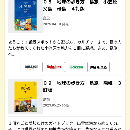
０８ 地球の歩き方 島旅 小笠原
父島 母島 ４訂版
島旅
2025.04.10 発売
ようこそ！絶景スポットから遊び方、カルチャーまで、島の人
たちが教えてくれた小笠原の魅力を１冊に凝縮。さあ、島旅
へ。
詳細を見る
０９ 地球の歩き方 島旅 隠岐 ３
訂版
島旅
2023.05.25 発売
１冊丸ごと隠岐だけのガイドブック。出雲空港から約３０分。
そこには世界が認めた個性豊かな絶景と、豊かな人々の営みが