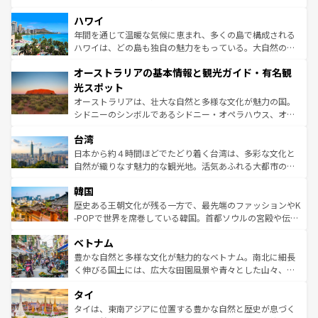
ば市内交通費無料で観光を楽しむこともできる。 なお、新
場所ごとに異なる風景と体験が待っている。ニューヨーク
着のスイス情報は
コンテンツ一覧
を参照してほしい。
ハワイ
のような巨大都市は、観光、ショッピング、エンターテイ
ンメントが詰まった刺激的なスポットだ。一方、アメリカ
年間を通じて温暖な気候に恵まれ、多くの島で構成される
西部には大自然が広がり、グランドキャニオンやイエロー
ハワイは、どの島も独自の魅力をもっている。大自然の神
ストーン国立公園といった絶景が堪能できる。さらに、南
秘を感じたいなら、火山が生み出した壮大な景観を誇るハ
オーストラリアの基本情報と観光ガイド・有名観
部のニューオーリンズでは、音楽と美食が融合した独特の
ワイ島は見逃せない。また、定番の観光地といえばオアフ
文化が魅力。旅行者はアメリカの各地域で異なる魅力を楽
島だが、静かな自然を求めるならマウイ島やカウアイ島が
光スポット
しみながら、その多様性と豊かな歴史を感じることができ
おすすめ。エメラルドグリーンに輝く海をはじめ、豊かな
オーストラリアは、壮大な自然と多様な文化が魅力の国。
るだろう。車でのロードトリップや列車の旅も、アメリカ
文化や歴史が息づいている。「アロハスピリット」と呼ば
シドニーのシンボルであるシドニー・オペラハウス、オー
ならではの贅沢な旅のスタイルだ。 なお、新着のアメリカ
れるおもてなしの心で訪れる人々を迎えてくれるハワイの
ストラリア東海岸北部に広がる大サンゴ礁地帯グレートバ
情報は
コンテンツ一覧
を参照してほしい。
人々、おいしいローカルフードやハワイアンミュージッ
台湾
リアリーフや大陸中央部にそびえるウルル（エアーズロッ
ク、伝統的なフラダンスなど、すべてがハワイの魅力を彩
ク）、タスマニアの美しい原生林やケアンズの熱帯雨林な
日本から約４時間ほどでたどり着く台湾は、多彩な文化と
っている。訪れるたびに新しい発見と感動が待っているハ
ど、見どころがたくさん。また、カフェやワイン、オージ
自然が織りなす魅力的な観光地。活気あふれる大都市の台
ワイを、存分に味わってほしい。 なお、新着のハワイ情報
ービーフなどの食文化も豊かで、美味しいものであふれて
北やノスタルジックな町並みが人気な九份（ジォウフェ
は
コンテンツ一覧
を参照してほしい。
韓国
いる。アクティビティも充実しており、サーフィンやダイ
ン）、静ひつな山岳地帯である台湾東部など、都市の喧騒
ビング、ハイキングなど、アウトドア好きにはたまらな
と山間の静けさが共存しており、訪れる人に新しい発見と
歴史ある王朝文化が残る一方で、最先端のファッションやK
い。オーストラリアの多彩な魅力を存分に味わいつくそ
驚きをもたらしてくれる。また、奥深い台湾の食文化も魅
-POPで世界を席巻している韓国。首都ソウルの宮殿や伝統
う。 なお、新着のオーストラリア情報は
コンテンツ一覧
を
力で、夜市などの屋台グルメから高級料理、ヘルシーで美
家屋が並ぶエリアでは韓国の歴史と文化に浸ることがで
参照してほしい。
ベトナム
容にもいいと評判のスイーツなど、バラエティ豊かな料理
き、地方に足を延ばせば四季折々の自然美を楽しむことが
が味わえる。 なお、新着の台湾情報は
コンテンツ一覧
を参
できる。そして、キムチや焼肉、絶品のストリートフード
豊かな自然と多様な文化が魅力的なベトナム。南北に細長
照してほしい。
まで、さまざまな韓国料理が待っている。夜には、韓国な
く伸びる国土には、広大な田園風景や青々とした山々、世
らではのナイトライフも堪能できる。あたたかいホスピタ
界遺産に登録された壮大な自然景観が点在し、都市部では
タイ
リティに包まれながら、韓国の多彩な魅力を心ゆくまで味
急速な発展と共に伝統が息づく。ハノイの古い町並みやホ
わってみてほしい。 なお、新着の韓国情報は
コンテンツ一
ーチミン市のフランス統治時代の建物も、独特の雰囲気を
タイは、東南アジアに位置する豊かな自然と歴史が息づく