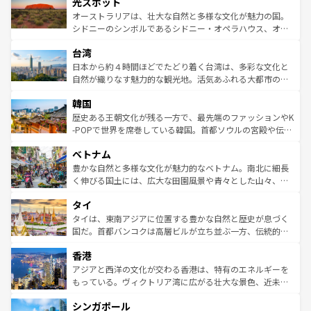
島だが、静かな自然を求めるならマウイ島やカウアイ島が
光スポット
しみながら、その多様性と豊かな歴史を感じることができ
おすすめ。エメラルドグリーンに輝く海をはじめ、豊かな
オーストラリアは、壮大な自然と多様な文化が魅力の国。
るだろう。車でのロードトリップや列車の旅も、アメリカ
文化や歴史が息づいている。「アロハスピリット」と呼ば
シドニーのシンボルであるシドニー・オペラハウス、オー
ならではの贅沢な旅のスタイルだ。 なお、新着のアメリカ
れるおもてなしの心で訪れる人々を迎えてくれるハワイの
ストラリア東海岸北部に広がる大サンゴ礁地帯グレートバ
情報は
コンテンツ一覧
を参照してほしい。
人々、おいしいローカルフードやハワイアンミュージッ
台湾
リアリーフや大陸中央部にそびえるウルル（エアーズロッ
ク、伝統的なフラダンスなど、すべてがハワイの魅力を彩
ク）、タスマニアの美しい原生林やケアンズの熱帯雨林な
日本から約４時間ほどでたどり着く台湾は、多彩な文化と
っている。訪れるたびに新しい発見と感動が待っているハ
ど、見どころがたくさん。また、カフェやワイン、オージ
自然が織りなす魅力的な観光地。活気あふれる大都市の台
ワイを、存分に味わってほしい。 なお、新着のハワイ情報
ービーフなどの食文化も豊かで、美味しいものであふれて
北やノスタルジックな町並みが人気な九份（ジォウフェ
は
コンテンツ一覧
を参照してほしい。
韓国
いる。アクティビティも充実しており、サーフィンやダイ
ン）、静ひつな山岳地帯である台湾東部など、都市の喧騒
ビング、ハイキングなど、アウトドア好きにはたまらな
と山間の静けさが共存しており、訪れる人に新しい発見と
歴史ある王朝文化が残る一方で、最先端のファッションやK
い。オーストラリアの多彩な魅力を存分に味わいつくそ
驚きをもたらしてくれる。また、奥深い台湾の食文化も魅
-POPで世界を席巻している韓国。首都ソウルの宮殿や伝統
う。 なお、新着のオーストラリア情報は
コンテンツ一覧
を
力で、夜市などの屋台グルメから高級料理、ヘルシーで美
家屋が並ぶエリアでは韓国の歴史と文化に浸ることがで
参照してほしい。
ベトナム
容にもいいと評判のスイーツなど、バラエティ豊かな料理
き、地方に足を延ばせば四季折々の自然美を楽しむことが
が味わえる。 なお、新着の台湾情報は
コンテンツ一覧
を参
できる。そして、キムチや焼肉、絶品のストリートフード
豊かな自然と多様な文化が魅力的なベトナム。南北に細長
照してほしい。
まで、さまざまな韓国料理が待っている。夜には、韓国な
く伸びる国土には、広大な田園風景や青々とした山々、世
らではのナイトライフも堪能できる。あたたかいホスピタ
界遺産に登録された壮大な自然景観が点在し、都市部では
タイ
リティに包まれながら、韓国の多彩な魅力を心ゆくまで味
急速な発展と共に伝統が息づく。ハノイの古い町並みやホ
わってみてほしい。 なお、新着の韓国情報は
コンテンツ一
ーチミン市のフランス統治時代の建物も、独特の雰囲気を
タイは、東南アジアに位置する豊かな自然と歴史が息づく
覧
を参照してほしい。
醸し出している。また、バラエティの豊かさとおいしさで
国だ。首都バンコクは高層ビルが立ち並ぶ一方、伝統的な
世界中の食通を魅了してやまないベトナム料理も魅力のひ
寺院や市場がいたるところに点在し、古きよき文化と現代
香港
とつ。フォーやバインミー、ベトナムコーヒーなどは、ぜ
の活気が交差している。北部ではチェンマイなどの山岳地
ひ現地で味わいたい。どの地域を訪れてもあたたかい人々
帯で自然と触れ合い、南部ではプーケットやクラビの美し
アジアと西洋の文化が交わる香港は、特有のエネルギーを
が旅行者を迎えてくれるので、きっと忘れられない旅にな
いビーチでリゾート気分を楽しむことができる。タイ料理
もっている。ヴィクトリア湾に広がる壮大な景色、近未来
るはずだ。 なお、新着のベトナム情報は
コンテンツ一覧
を
は世界的に有名で、屋台から高級レストランまで味覚を刺
的なアートスポット、そして歴史と現代が融合した町並
参照してほしい。
シンガポール
激する。気候は一年中温暖で、どの季節にも異なる楽しみ
み、どこを訪れても感動するはず。観光スポットが密集し