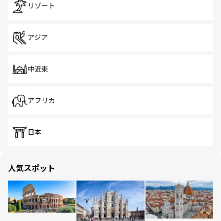
リゾート
アジア
中近東
アフリカ
日本
人気スポット