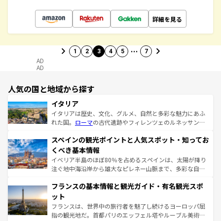
詳細を見る
…
1
2
3
4
5
7
AD
AD
人気の国と地域から探す
イタリア
イタリアは歴史、文化、グルメ、自然と多彩な魅力にあふ
れた国。
ローマ
の古代遺跡やフィレンツェのルネッサンス
美術、ヴェネツィアの運河など、歴史あるスポットはもち
スペインの観光ポイントと人気スポット・知ってお
ろん、トスカーナの美しい田園風景やアマルフィ海岸の絶
景など、自然景観も見逃せない。観光の合間には、本場の
くべき基本情報
ピザやパスタなど、絶品のイタリア料理を堪能することも
イベリア半島のほぼ80％を占めるスペインは、太陽が降り
できる。朝目覚めてから夜眠るまで、すべての瞬間を楽し
注ぐ地中海沿岸から雄大なピレネー山脈まで、多彩な自然
ませてくれるイタリアで、忘れられない旅をしてみよう！
と文化が詰まったヨーロッパ屈指の旅行先だ。多様な地域
なお、新着のイタリア情報は
コンテンツ一覧
を参照してほ
フランスの基本情報と観光ガイド・有名観光スポ
文化が根付くこの国では、情熱的なフラメンコ、熱気あふ
しい。
れる闘牛、そして美味しいタパスが生活の一部となってい
ット
る。首都マドリードの洗練された雰囲気や、バルセロナの
フランスは、世界中の旅行者を魅了し続けるヨーロッパ屈
アートに溢れた街角から、地方では古代ローマ遺跡や中世
指の観光地だ。首都パリのエッフェル塔やルーブル美術館