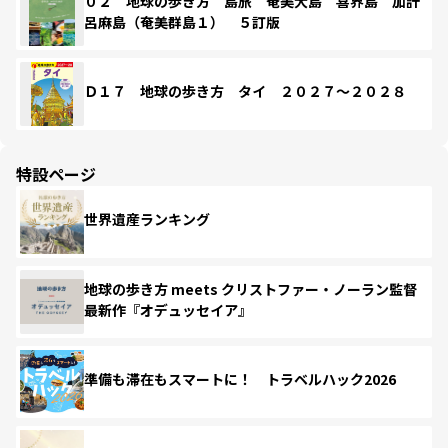
０２ 地球の歩き方 島旅 奄美大島 喜界島 加計
呂麻島（奄美群島１） ５訂版
Ｄ１７ 地球の歩き方 タイ ２０２７～２０２８
特設ページ
世界遺産ランキング
地球の歩き方 meets クリストファー・ノーラン監督
最新作『オデュッセイア』
準備も滞在もスマートに！ トラベルハック2026