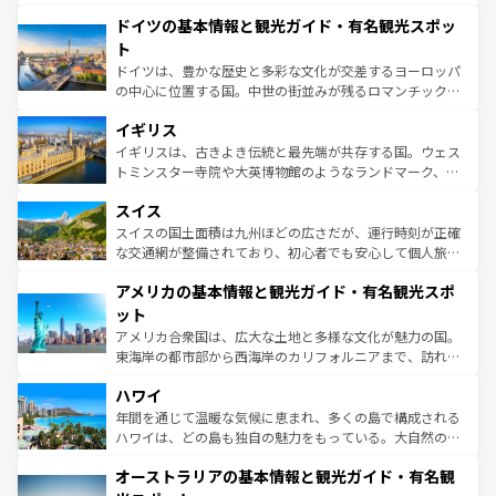
の城塞都市、穏やかなビーチリゾートまで多彩な表情を見
といった象徴的なスポットから、田舎町の古風な美しさま
せる。地方によって風土や気候が異なるスペインはその個
ドイツの基本情報と観光ガイド・有名観光スポッ
で、幅広い魅力が詰まっている。華麗な宮殿、歴史的な大
性で訪れる人を魅了する。 なお、新着のスペイン情報は
コ
聖堂、美しいビーチ、そして豊かな自然が、訪れる者を心
ト
ンテンツ一覧
を参照してほしい。
から魅了する。また、フランスは美食の国としても知ら
ドイツは、豊かな歴史と多彩な文化が交差するヨーロッパ
れ、フランス料理はユネスコ無形文化遺産にも登録されて
の中心に位置する国。中世の街並みが残るロマンチック街
いる。シャンパンの発祥地であるランス、プロヴァンスの
道から、未来を先取りするようなモダンな都市まで多様な
香り高いラベンダー畑など、多彩な楽しみ方が可能だ。さ
イギリス
顔を持つこの国は、どこを歩いても飽きることがない。ベ
らに、パリ以外の地域にも魅力が溢れており、どの街角に
ルリンの文化的活気、バイエルン州のアルプスの絶景、そ
イギリスは、古きよき伝統と最先端が共存する国。ウェス
も豊かな歴史と文化が息づいている。パリ以外の個性あふ
してライン川沿いのワイン畑といった風景は必見。ビール
トミンスター寺院や大英博物館のようなランドマーク、歴
れる地方に足を運ぶとそれぞれで全く異なる文化を体験で
とソーセージを味わいながら地元の人と過ごす楽しい時間
史ある大学都市、美しい丘陵地帯や牧歌的な風景など、エ
きるだろう。 なお、新着のフランス情報は
コンテンツ一覧
スイス
は、お酒好きな人にはぜひ体験してほしい。 なお、新着の
リアごとに異なる魅力がある。また、優雅なアフタヌーン
を参照してほしい。
ドイツ情報は
コンテンツ一覧
を参照してほしい。
ティー、ビール好きにはたまらない英国パブ、サッカー観
スイスの国土面積は九州ほどの広さだが、運行時刻が正確
戦など、本場だからこそできる体験も豊富。イギリスを旅
な交通網が整備されており、初心者でも安心して個人旅行
して楽しみつくそう。 なお、新着のイギリス情報は
コンテ
を楽しめる。日本同様に時刻表どおりの旅が可能だ。中世
アメリカの基本情報と観光ガイド・有名観光スポ
ンツ一覧
を参照してほしい。
の建物がそのまま残る町や、スイスならではのユニークな
博物館もあり、アルプス観光だけでなく町歩きも満喫する
ット
ことができる。国民の所得が高いため物価も高いが、旅行
アメリカ合衆国は、広大な土地と多様な文化が魅力の国。
者向けの交通パス提供のサービスもあり、うまく活用すれ
東海岸の都市部から西海岸のカリフォルニアまで、訪れる
ば市内交通費無料で観光を楽しむこともできる。 なお、新
場所ごとに異なる風景と体験が待っている。ニューヨーク
着のスイス情報は
コンテンツ一覧
を参照してほしい。
ハワイ
のような巨大都市は、観光、ショッピング、エンターテイ
ンメントが詰まった刺激的なスポットだ。一方、アメリカ
年間を通じて温暖な気候に恵まれ、多くの島で構成される
西部には大自然が広がり、グランドキャニオンやイエロー
ハワイは、どの島も独自の魅力をもっている。大自然の神
ストーン国立公園といった絶景が堪能できる。さらに、南
秘を感じたいなら、火山が生み出した壮大な景観を誇るハ
オーストラリアの基本情報と観光ガイド・有名観
部のニューオーリンズでは、音楽と美食が融合した独特の
ワイ島は見逃せない。また、定番の観光地といえばオアフ
文化が魅力。旅行者はアメリカの各地域で異なる魅力を楽