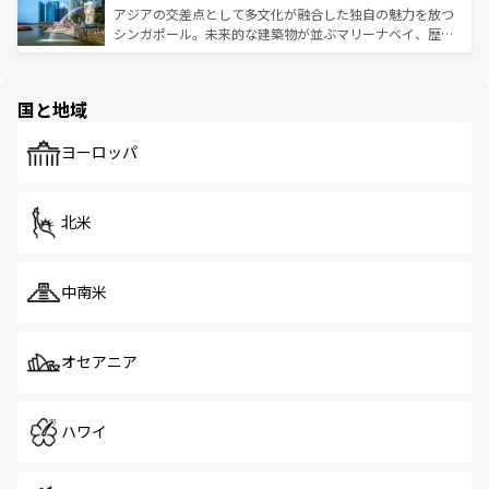
が待っている。親しみやすいタイの人々、仏教を中心とし
ており、効率よく見どころを回れるのも魅力。息をのむよ
アジアの交差点として多文化が融合した独自の魅力を放つ
た文化、そして多様な観光資源が、訪れる旅人を魅了し続
うな絶景から文化的な体験まで、香港を存分に楽しみ尽く
シンガポール。未来的な建築物が並ぶマリーナベイ、歴史
ける。 なお、新着のタイ情報は
コンテンツ一覧
を参照して
そう。 なお、新着の香港情報は
コンテンツ一覧
を参照して
と伝統を感じられるエスニックタウン、多数の緑豊かな公
ほしい。
ほしい。
園や自然保護区など、自然が調和した近代的な景観と文化
の多様性あふれるカラフルな町は、どこを歩いても新しい
国と地域
発見がある。さらに、治安のよさや充実した公共交通機関
も、旅行者にとっては魅力的なポイント。グルメも豊富
で、ホーカーズは地元の風情を楽しめる外せないスポット
ヨーロッパ
だ。訪れる人を飽きさせないシンガポールで、多様な魅力
を体感しよう。 なお、新着のシンガポール情報は
コンテン
ツ一覧
を参照してほしい。
北米
中南米
オセアニア
ハワイ