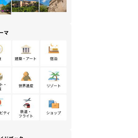
ーマ
食
建築・アート
宿泊
ト・
世界遺産
リゾート
戦
鉄道・
ビティ
ショップ
フライト