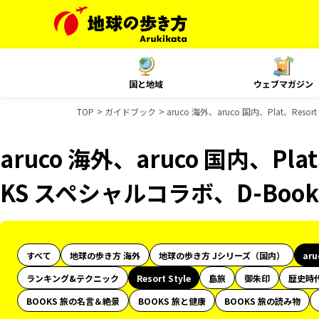
国と地域
ウェブマガジン
TOP
ガイドブック
aruco 海外、aruco 国内、Plat、Re
aruco 海外、aruco 国内、Plat
KS スペシャルコラボ、D-Bo
すべて
地球の歩き方 海外
地球の歩き方 Jシリーズ（国内）
ar
ランキング&テクニック
Resort Style
島旅
御朱印
歴史時
BOOKS 旅の名言＆絶景
BOOKS 旅と健康
BOOKS 旅の読み物