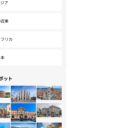
アジア
中近東
アフリカ
日本
ポット