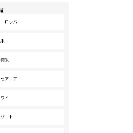
域
ヨーロッパ
北米
中南米
オセアニア
ハワイ
リゾート