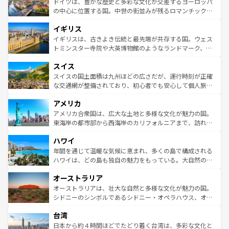
聖堂、美しいビーチ、そして豊かな自然が、訪れる者を心
ドイツは、豊かな歴史と多彩な文化が交差するヨーロッパ
ンテンツ一覧
を参照してほしい。
から魅了する。また、フランスは美食の国としても知ら
の中心に位置する国。中世の街並みが残るロマンチック街
れ、フランス料理はユネスコ無形文化遺産にも登録されて
道から、未来を先取りするようなモダンな都市まで多様な
イギリス
いる。シャンパンの発祥地であるランス、プロヴァンスの
顔を持つこの国は、どこを歩いても飽きることがない。ベ
香り高いラベンダー畑など、多彩な楽しみ方が可能だ。さ
ルリンの文化的活気、バイエルン州のアルプスの絶景、そ
イギリスは、古きよき伝統と最先端が共存する国。ウェス
らに、パリ以外の地域にも魅力が溢れており、どの街角に
してライン川沿いのワイン畑といった風景は必見。ビール
トミンスター寺院や大英博物館のようなランドマーク、歴
も豊かな歴史と文化が息づいている。パリ以外の個性あふ
とソーセージを味わいながら地元の人と過ごす楽しい時間
史ある大学都市、美しい丘陵地帯や牧歌的な風景など、エ
れる地方に足を運ぶとそれぞれで全く異なる文化を体験で
スイス
は、お酒好きな人にはぜひ体験してほしい。 なお、新着の
リアごとに異なる魅力がある。また、優雅なアフタヌーン
きるだろう。 なお、新着のフランス情報は
コンテンツ一覧
ドイツ情報は
コンテンツ一覧
を参照してほしい。
ティー、ビール好きにはたまらない英国パブ、サッカー観
スイスの国土面積は九州ほどの広さだが、運行時刻が正確
を参照してほしい。
戦など、本場だからこそできる体験も豊富。イギリスを旅
な交通網が整備されており、初心者でも安心して個人旅行
して楽しみつくそう。 なお、新着のイギリス情報は
コンテ
を楽しめる。日本同様に時刻表どおりの旅が可能だ。中世
アメリカ
ンツ一覧
を参照してほしい。
の建物がそのまま残る町や、スイスならではのユニークな
博物館もあり、アルプス観光だけでなく町歩きも満喫する
アメリカ合衆国は、広大な土地と多様な文化が魅力の国。
ことができる。国民の所得が高いため物価も高いが、旅行
東海岸の都市部から西海岸のカリフォルニアまで、訪れる
者向けの交通パス提供のサービスもあり、うまく活用すれ
場所ごとに異なる風景と体験が待っている。ニューヨーク
ハワイ
ば市内交通費無料で観光を楽しむこともできる。 なお、新
のような巨大都市は、観光、ショッピング、エンターテイ
着のスイス情報は
コンテンツ一覧
を参照してほしい。
ンメントが詰まった刺激的なスポットだ。一方、アメリカ
年間を通じて温暖な気候に恵まれ、多くの島で構成される
西部には大自然が広がり、グランドキャニオンやイエロー
ハワイは、どの島も独自の魅力をもっている。大自然の神
ストーン国立公園といった絶景が堪能できる。さらに、南
秘を感じたいなら、火山が生み出した壮大な景観を誇るハ
オーストラリア
部のニューオーリンズでは、音楽と美食が融合した独特の
ワイ島は見逃せない。また、定番の観光地といえばオアフ
文化が魅力。旅行者はアメリカの各地域で異なる魅力を楽
島だが、静かな自然を求めるならマウイ島やカウアイ島が
オーストラリアは、壮大な自然と多様な文化が魅力の国。
しみながら、その多様性と豊かな歴史を感じることができ
おすすめ。エメラルドグリーンに輝く海をはじめ、豊かな
シドニーのシンボルであるシドニー・オペラハウス、オー
るだろう。車でのロードトリップや列車の旅も、アメリカ
文化や歴史が息づいている。「アロハスピリット」と呼ば
ストラリア東海岸北部に広がる大サンゴ礁地帯グレートバ
ならではの贅沢な旅のスタイルだ。 なお、新着のアメリカ
台湾
れるおもてなしの心で訪れる人々を迎えてくれるハワイの
リアリーフや大陸中央部にそびえるウルル（エアーズロッ
情報は
コンテンツ一覧
を参照してほしい。
人々、おいしいローカルフードやハワイアンミュージッ
ク）、タスマニアの美しい原生林やケアンズの熱帯雨林な
日本から約４時間ほどでたどり着く台湾は、多彩な文化と