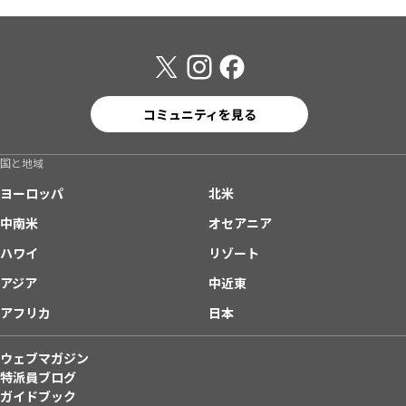
コミュニティを見る
国と地域
ヨーロッパ
北米
中南米
オセアニア
ハワイ
リゾート
アジア
中近東
アフリカ
日本
ウェブマガジン
特派員ブログ
ガイドブック