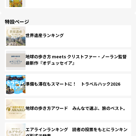
特設ページ
世界遺産ランキング
地球の歩き方 meets クリストファー・ノーラン監督
最新作『オデュッセイア』
準備も滞在もスマートに！ トラベルハック2026
地球の歩き方アワード みんなで選ぶ、旅のベスト。
エアラインランキング 読者の投票をもとにランキン
グ形式で発表