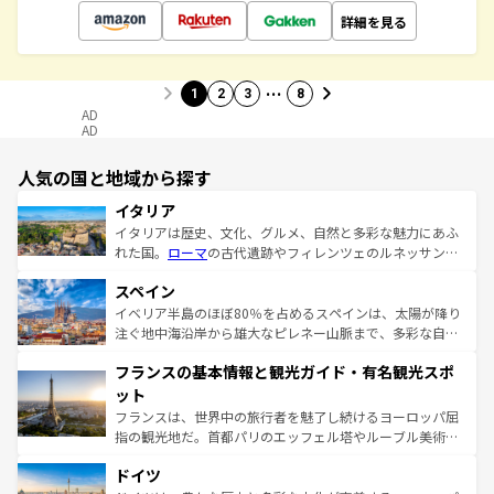
詳細を見る
…
1
2
3
8
AD
AD
人気の国と地域から探す
イタリア
イタリアは歴史、文化、グルメ、自然と多彩な魅力にあふ
れた国。
ローマ
の古代遺跡やフィレンツェのルネッサンス
美術、ヴェネツィアの運河など、歴史あるスポットはもち
スペイン
ろん、トスカーナの美しい田園風景やアマルフィ海岸の絶
景など、自然景観も見逃せない。観光の合間には、本場の
イベリア半島のほぼ80％を占めるスペインは、太陽が降り
ピザやパスタなど、絶品のイタリア料理を堪能することも
注ぐ地中海沿岸から雄大なピレネー山脈まで、多彩な自然
できる。朝目覚めてから夜眠るまで、すべての瞬間を楽し
と文化が詰まったヨーロッパ屈指の旅行先だ。多様な地域
フランスの基本情報と観光ガイド・有名観光スポ
ませてくれるイタリアで、忘れられない旅をしてみよう！
文化が根付くこの国では、情熱的なフラメンコ、熱気あふ
なお、新着のイタリア情報は
コンテンツ一覧
を参照してほ
れる闘牛、そして美味しいタパスが生活の一部となってい
ット
しい。
る。首都マドリードの洗練された雰囲気や、バルセロナの
フランスは、世界中の旅行者を魅了し続けるヨーロッパ屈
アートに溢れた街角から、地方では古代ローマ遺跡や中世
指の観光地だ。首都パリのエッフェル塔やルーブル美術館
の城塞都市、穏やかなビーチリゾートまで多彩な表情を見
といった象徴的なスポットから、田舎町の古風な美しさま
せる。地方によって風土や気候が異なるスペインはその個
ドイツ
で、幅広い魅力が詰まっている。華麗な宮殿、歴史的な大
性で訪れる人を魅了する。 なお、新着のスペイン情報は
コ