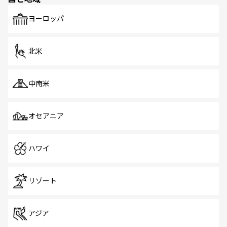
も、旅行者にとっては魅力的なポイント。グルメも豊富
で、ホーカーズは地元の風情を楽しめる外せないスポット
ヨーロッパ
だ。訪れる人を飽きさせないシンガポールで、多様な魅力
を体感しよう。 なお、新着のシンガポール情報は
コンテン
ツ一覧
を参照してほしい。
北米
中南米
オセアニア
ハワイ
リゾート
アジア