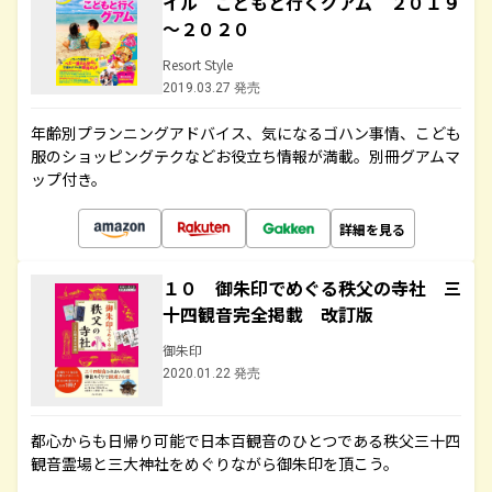
イル こどもと行くグアム ２０１９
～２０２０
Resort Style
2019.03.27 発売
年齢別プランニングアドバイス、気になるゴハン事情、こども
服のショッピングテクなどお役立ち情報が満載。別冊グアムマ
ップ付き。
詳細を見る
１０ 御朱印でめぐる秩父の寺社 三
十四観音完全掲載 改訂版
御朱印
2020.01.22 発売
都心からも日帰り可能で日本百観音のひとつである秩父三十四
観音霊場と三大神社をめぐりながら御朱印を頂こう。