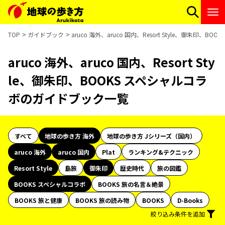
TOP
ガイドブック
aruco 海外、aruco 国内、Resort Style、御朱印
aruco 海外、aruco 国内、Resort Sty
le、御朱印、BOOKS スペシャルコラ
ボのガイドブック一覧
すべて
地球の歩き方 海外
地球の歩き方 Jシリーズ（国内）
aruco 海外
aruco 国内
Plat
ランキング&テクニック
Resort Style
島旅
御朱印
歴史時代
旅の図鑑
BOOKS スペシャルコラボ
BOOKS 旅の名言＆絶景
BOOKS 旅と健康
BOOKS 旅の読み物
BOOKS
D-Books
絞り込み条件を追加