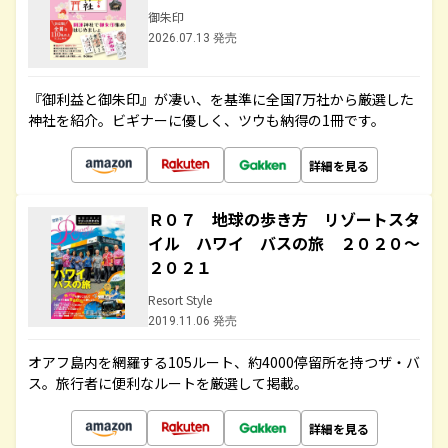
御朱印
2026.07.13 発売
『御利益と御朱印』が凄い、を基準に全国7万社から厳選した
神社を紹介。ビギナーに優しく、ツウも納得の1冊です。
詳細を見る
Ｒ０７ 地球の歩き方 リゾートスタ
イル ハワイ バスの旅 ２０２０～
２０２１
Resort Style
2019.11.06 発売
オアフ島内を網羅する105ルート、約4000停留所を持つザ・バ
ス。旅行者に便利なルートを厳選して掲載。
詳細を見る