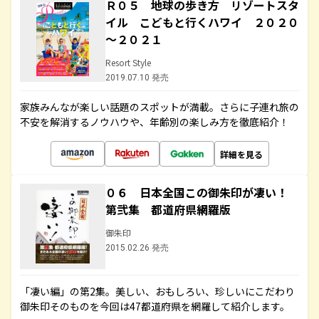
Ｒ０５ 地球の歩き方 リゾートスタ
イル こどもと行くハワイ ２０２０
～２０２１
Resort Style
2019.07.10 発売
家族みんなが楽しい話題のスポットが満載。さらに子連れ旅の
不安を解消するノウハウや、年齢別の楽しみ方を徹底紹介！
詳細を見る
０６ 日本全国この御朱印が凄い！
第弐集 都道府県網羅版
御朱印
2015.02.26 発売
「凄い編」の第2集。美しい、おもしろい、珍しいにこだわり
御朱印そのものを今回は47都道府県を網羅して紹介します。