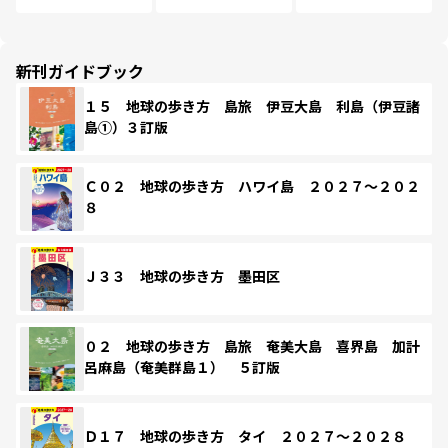
新刊ガイドブック
１５ 地球の歩き方 島旅 伊豆大島 利島（伊豆諸
島①）３訂版
Ｃ０２ 地球の歩き方 ハワイ島 ２０２７～２０２
８
Ｊ３３ 地球の歩き方 墨田区
０２ 地球の歩き方 島旅 奄美大島 喜界島 加計
呂麻島（奄美群島１） ５訂版
Ｄ１７ 地球の歩き方 タイ ２０２７～２０２８