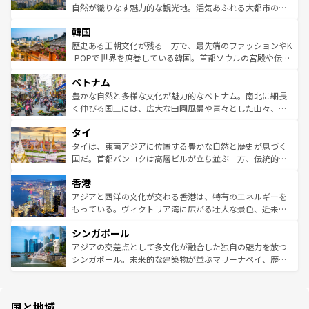
ク、伝統的なフラダンスなど、すべてがハワイの魅力を彩
ど、見どころがたくさん。また、カフェやワイン、オージ
自然が織りなす魅力的な観光地。活気あふれる大都市の台
っている。訪れるたびに新しい発見と感動が待っているハ
ービーフなどの食文化も豊かで、美味しいものであふれて
北やノスタルジックな町並みが人気な九份（ジォウフェ
ワイを、存分に味わってほしい。 なお、新着のハワイ情報
韓国
いる。アクティビティも充実しており、サーフィンやダイ
ン）、静ひつな山岳地帯である台湾東部など、都市の喧騒
は
コンテンツ一覧
を参照してほしい。
ビング、ハイキングなど、アウトドア好きにはたまらな
と山間の静けさが共存しており、訪れる人に新しい発見と
歴史ある王朝文化が残る一方で、最先端のファッションやK
い。オーストラリアの多彩な魅力を存分に味わいつくそ
驚きをもたらしてくれる。また、奥深い台湾の食文化も魅
-POPで世界を席巻している韓国。首都ソウルの宮殿や伝統
う。 なお、新着のオーストラリア情報は
コンテンツ一覧
を
力で、夜市などの屋台グルメから高級料理、ヘルシーで美
家屋が並ぶエリアでは韓国の歴史と文化に浸ることがで
参照してほしい。
ベトナム
容にもいいと評判のスイーツなど、バラエティ豊かな料理
き、地方に足を延ばせば四季折々の自然美を楽しむことが
が味わえる。 なお、新着の台湾情報は
コンテンツ一覧
を参
できる。そして、キムチや焼肉、絶品のストリートフード
豊かな自然と多様な文化が魅力的なベトナム。南北に細長
照してほしい。
まで、さまざまな韓国料理が待っている。夜には、韓国な
く伸びる国土には、広大な田園風景や青々とした山々、世
らではのナイトライフも堪能できる。あたたかいホスピタ
界遺産に登録された壮大な自然景観が点在し、都市部では
タイ
リティに包まれながら、韓国の多彩な魅力を心ゆくまで味
急速な発展と共に伝統が息づく。ハノイの古い町並みやホ
わってみてほしい。 なお、新着の韓国情報は
コンテンツ一
ーチミン市のフランス統治時代の建物も、独特の雰囲気を
タイは、東南アジアに位置する豊かな自然と歴史が息づく
覧
を参照してほしい。
醸し出している。また、バラエティの豊かさとおいしさで
国だ。首都バンコクは高層ビルが立ち並ぶ一方、伝統的な
世界中の食通を魅了してやまないベトナム料理も魅力のひ
寺院や市場がいたるところに点在し、古きよき文化と現代
香港
とつ。フォーやバインミー、ベトナムコーヒーなどは、ぜ
の活気が交差している。北部ではチェンマイなどの山岳地
ひ現地で味わいたい。どの地域を訪れてもあたたかい人々
帯で自然と触れ合い、南部ではプーケットやクラビの美し
アジアと西洋の文化が交わる香港は、特有のエネルギーを
が旅行者を迎えてくれるので、きっと忘れられない旅にな
いビーチでリゾート気分を楽しむことができる。タイ料理
もっている。ヴィクトリア湾に広がる壮大な景色、近未来
るはずだ。 なお、新着のベトナム情報は
コンテンツ一覧
を
は世界的に有名で、屋台から高級レストランまで味覚を刺
的なアートスポット、そして歴史と現代が融合した町並
参照してほしい。
シンガポール
激する。気候は一年中温暖で、どの季節にも異なる楽しみ
み、どこを訪れても感動するはず。観光スポットが密集し
が待っている。親しみやすいタイの人々、仏教を中心とし
ており、効率よく見どころを回れるのも魅力。息をのむよ
アジアの交差点として多文化が融合した独自の魅力を放つ
た文化、そして多様な観光資源が、訪れる旅人を魅了し続
うな絶景から文化的な体験まで、香港を存分に楽しみ尽く
シンガポール。未来的な建築物が並ぶマリーナベイ、歴史
ける。 なお、新着のタイ情報は
コンテンツ一覧
を参照して
そう。 なお、新着の香港情報は
コンテンツ一覧
を参照して
と伝統を感じられるエスニックタウン、多数の緑豊かな公
ほしい。
ほしい。
園や自然保護区など、自然が調和した近代的な景観と文化
の多様性あふれるカラフルな町は、どこを歩いても新しい
国と地域
発見がある。さらに、治安のよさや充実した公共交通機関