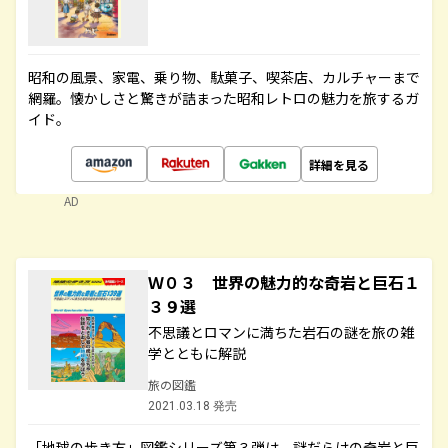
昭和の風景、家電、乗り物、駄菓子、喫茶店、カルチャーまで
網羅。懐かしさと驚きが詰まった昭和レトロの魅力を旅するガ
イド。
詳細を見る
AD
Ｗ０３ 世界の魅力的な奇岩と巨石１
３９選
不思議とロマンに満ちた岩石の謎を旅の雑
学とともに解説
旅の図鑑
2021.03.18 発売
「地球の歩き方」図鑑シリーズ第３弾は、謎だらけの奇岩と巨