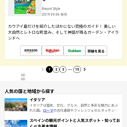
Resort Style
2019.03.06 発売
カウアイ島だけを紹介したほかにない究極のガイド！ 美しい
大自然とレトロな町並み、そして神話が残るガーデン・アイラ
ンドへ
詳細を見る
…
1
2
3
15
AD
AD
人気の国と地域から探す
イタリア
イタリアは歴史、文化、グルメ、自然と多彩な魅力にあふ
れた国。
ローマ
の古代遺跡やフィレンツェのルネッサンス
美術、ヴェネツィアの運河など、歴史あるスポットはもち
スペインの観光ポイントと人気スポット・知ってお
ろん、トスカーナの美しい田園風景やアマルフィ海岸の絶
景など、自然景観も見逃せない。観光の合間には、本場の
くべき基本情報