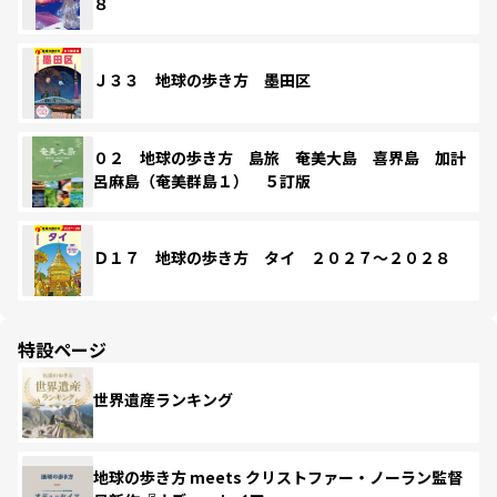
８
Ｊ３３ 地球の歩き方 墨田区
０２ 地球の歩き方 島旅 奄美大島 喜界島 加計
呂麻島（奄美群島１） ５訂版
Ｄ１７ 地球の歩き方 タイ ２０２７～２０２８
特設ページ
世界遺産ランキング
地球の歩き方 meets クリストファー・ノーラン監督