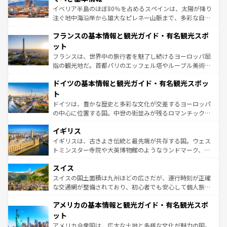
ピザやパスタなど、絶品のイタリア料理を堪能することも
イベリア半島のほぼ80％を占めるスペインは、太陽が降り
できる。朝目覚めてから夜眠るまで、すべての瞬間を楽し
注ぐ地中海沿岸から雄大なピレネー山脈まで、多彩な自然
ませてくれるイタリアで、忘れられない旅をしてみよう！
と文化が詰まったヨーロッパ屈指の旅行先だ。多様な地域
なお、新着のイタリア情報は
コンテンツ一覧
を参照してほ
フランスの基本情報と観光ガイド・有名観光スポ
文化が根付くこの国では、情熱的なフラメンコ、熱気あふ
しい。
れる闘牛、そして美味しいタパスが生活の一部となってい
ット
る。首都マドリードの洗練された雰囲気や、バルセロナの
フランスは、世界中の旅行者を魅了し続けるヨーロッパ屈
アートに溢れた街角から、地方では古代ローマ遺跡や中世
指の観光地だ。首都パリのエッフェル塔やルーブル美術館
の城塞都市、穏やかなビーチリゾートまで多彩な表情を見
といった象徴的なスポットから、田舎町の古風な美しさま
せる。地方によって風土や気候が異なるスペインはその個
ドイツの基本情報と観光ガイド・有名観光スポッ
で、幅広い魅力が詰まっている。華麗な宮殿、歴史的な大
性で訪れる人を魅了する。 なお、新着のスペイン情報は
コ
聖堂、美しいビーチ、そして豊かな自然が、訪れる者を心
ト
ンテンツ一覧
を参照してほしい。
から魅了する。また、フランスは美食の国としても知ら
ドイツは、豊かな歴史と多彩な文化が交差するヨーロッパ
れ、フランス料理はユネスコ無形文化遺産にも登録されて
の中心に位置する国。中世の街並みが残るロマンチック街
いる。シャンパンの発祥地であるランス、プロヴァンスの
道から、未来を先取りするようなモダンな都市まで多様な
香り高いラベンダー畑など、多彩な楽しみ方が可能だ。さ
イギリス
顔を持つこの国は、どこを歩いても飽きることがない。ベ
らに、パリ以外の地域にも魅力が溢れており、どの街角に
ルリンの文化的活気、バイエルン州のアルプスの絶景、そ
イギリスは、古きよき伝統と最先端が共存する国。ウェス
も豊かな歴史と文化が息づいている。パリ以外の個性あふ
してライン川沿いのワイン畑といった風景は必見。ビール
トミンスター寺院や大英博物館のようなランドマーク、歴
れる地方に足を運ぶとそれぞれで全く異なる文化を体験で
とソーセージを味わいながら地元の人と過ごす楽しい時間
史ある大学都市、美しい丘陵地帯や牧歌的な風景など、エ
きるだろう。 なお、新着のフランス情報は
コンテンツ一覧
スイス
は、お酒好きな人にはぜひ体験してほしい。 なお、新着の
リアごとに異なる魅力がある。また、優雅なアフタヌーン
を参照してほしい。
ドイツ情報は
コンテンツ一覧
を参照してほしい。
ティー、ビール好きにはたまらない英国パブ、サッカー観
スイスの国土面積は九州ほどの広さだが、運行時刻が正確
戦など、本場だからこそできる体験も豊富。イギリスを旅
な交通網が整備されており、初心者でも安心して個人旅行
して楽しみつくそう。 なお、新着のイギリス情報は
コンテ
を楽しめる。日本同様に時刻表どおりの旅が可能だ。中世
アメリカの基本情報と観光ガイド・有名観光スポ
ンツ一覧
を参照してほしい。
の建物がそのまま残る町や、スイスならではのユニークな
博物館もあり、アルプス観光だけでなく町歩きも満喫する
ット
ことができる。国民の所得が高いため物価も高いが、旅行
アメリカ合衆国は、広大な土地と多様な文化が魅力の国。