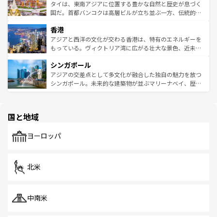
わってみてほしい。 なお、新着の韓国情報は
コンテンツ一
ーチミン市のフランス統治時代の建物も、独特の雰囲気を
タイは、東南アジアに位置する豊かな自然と歴史が息づく
覧
を参照してほしい。
醸し出している。また、バラエティの豊かさとおいしさで
国だ。首都バンコクは高層ビルが立ち並ぶ一方、伝統的な
世界中の食通を魅了してやまないベトナム料理も魅力のひ
寺院や市場がいたるところに点在し、古きよき文化と現代
香港
とつ。フォーやバインミー、ベトナムコーヒーなどは、ぜ
の活気が交差している。北部ではチェンマイなどの山岳地
ひ現地で味わいたい。どの地域を訪れてもあたたかい人々
帯で自然と触れ合い、南部ではプーケットやクラビの美し
アジアと西洋の文化が交わる香港は、特有のエネルギーを
が旅行者を迎えてくれるので、きっと忘れられない旅にな
いビーチでリゾート気分を楽しむことができる。タイ料理
もっている。ヴィクトリア湾に広がる壮大な景色、近未来
るはずだ。 なお、新着のベトナム情報は
コンテンツ一覧
を
は世界的に有名で、屋台から高級レストランまで味覚を刺
的なアートスポット、そして歴史と現代が融合した町並
参照してほしい。
シンガポール
激する。気候は一年中温暖で、どの季節にも異なる楽しみ
み、どこを訪れても感動するはず。観光スポットが密集し
が待っている。親しみやすいタイの人々、仏教を中心とし
ており、効率よく見どころを回れるのも魅力。息をのむよ
アジアの交差点として多文化が融合した独自の魅力を放つ
た文化、そして多様な観光資源が、訪れる旅人を魅了し続
うな絶景から文化的な体験まで、香港を存分に楽しみ尽く
シンガポール。未来的な建築物が並ぶマリーナベイ、歴史
ける。 なお、新着のタイ情報は
コンテンツ一覧
を参照して
そう。 なお、新着の香港情報は
コンテンツ一覧
を参照して
と伝統を感じられるエスニックタウン、多数の緑豊かな公
ほしい。
ほしい。
園や自然保護区など、自然が調和した近代的な景観と文化
の多様性あふれるカラフルな町は、どこを歩いても新しい
国と地域
発見がある。さらに、治安のよさや充実した公共交通機関
も、旅行者にとっては魅力的なポイント。グルメも豊富
で、ホーカーズは地元の風情を楽しめる外せないスポット
ヨーロッパ
だ。訪れる人を飽きさせないシンガポールで、多様な魅力
を体感しよう。 なお、新着のシンガポール情報は
コンテン
ツ一覧
を参照してほしい。
北米
中南米