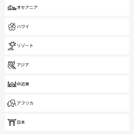
オセアニア
ハワイ
リゾート
アジア
中近東
アフリカ
日本