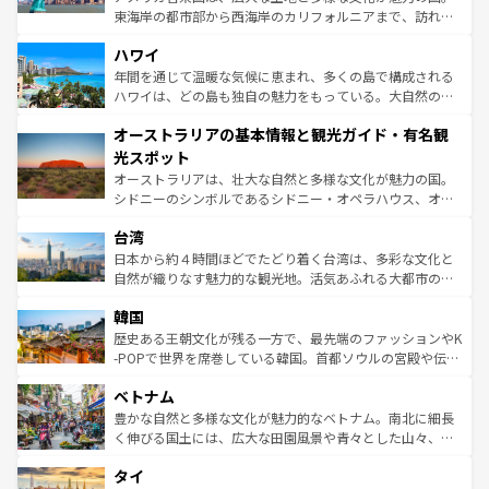
者向けの交通パス提供のサービスもあり、うまく活用すれ
東海岸の都市部から西海岸のカリフォルニアまで、訪れる
ば市内交通費無料で観光を楽しむこともできる。 なお、新
場所ごとに異なる風景と体験が待っている。ニューヨーク
着のスイス情報は
コンテンツ一覧
を参照してほしい。
ハワイ
のような巨大都市は、観光、ショッピング、エンターテイ
ンメントが詰まった刺激的なスポットだ。一方、アメリカ
年間を通じて温暖な気候に恵まれ、多くの島で構成される
西部には大自然が広がり、グランドキャニオンやイエロー
ハワイは、どの島も独自の魅力をもっている。大自然の神
ストーン国立公園といった絶景が堪能できる。さらに、南
秘を感じたいなら、火山が生み出した壮大な景観を誇るハ
オーストラリアの基本情報と観光ガイド・有名観
部のニューオーリンズでは、音楽と美食が融合した独特の
ワイ島は見逃せない。また、定番の観光地といえばオアフ
文化が魅力。旅行者はアメリカの各地域で異なる魅力を楽
島だが、静かな自然を求めるならマウイ島やカウアイ島が
光スポット
しみながら、その多様性と豊かな歴史を感じることができ
おすすめ。エメラルドグリーンに輝く海をはじめ、豊かな
オーストラリアは、壮大な自然と多様な文化が魅力の国。
るだろう。車でのロードトリップや列車の旅も、アメリカ
文化や歴史が息づいている。「アロハスピリット」と呼ば
シドニーのシンボルであるシドニー・オペラハウス、オー
ならではの贅沢な旅のスタイルだ。 なお、新着のアメリカ
れるおもてなしの心で訪れる人々を迎えてくれるハワイの
ストラリア東海岸北部に広がる大サンゴ礁地帯グレートバ
情報は
コンテンツ一覧
を参照してほしい。
人々、おいしいローカルフードやハワイアンミュージッ
台湾
リアリーフや大陸中央部にそびえるウルル（エアーズロッ
ク、伝統的なフラダンスなど、すべてがハワイの魅力を彩
ク）、タスマニアの美しい原生林やケアンズの熱帯雨林な
日本から約４時間ほどでたどり着く台湾は、多彩な文化と
っている。訪れるたびに新しい発見と感動が待っているハ
ど、見どころがたくさん。また、カフェやワイン、オージ
自然が織りなす魅力的な観光地。活気あふれる大都市の台
ワイを、存分に味わってほしい。 なお、新着のハワイ情報
ービーフなどの食文化も豊かで、美味しいものであふれて
北やノスタルジックな町並みが人気な九份（ジォウフェ
は
コンテンツ一覧
を参照してほしい。
韓国
いる。アクティビティも充実しており、サーフィンやダイ
ン）、静ひつな山岳地帯である台湾東部など、都市の喧騒
ビング、ハイキングなど、アウトドア好きにはたまらな
と山間の静けさが共存しており、訪れる人に新しい発見と
歴史ある王朝文化が残る一方で、最先端のファッションやK
い。オーストラリアの多彩な魅力を存分に味わいつくそ
驚きをもたらしてくれる。また、奥深い台湾の食文化も魅
-POPで世界を席巻している韓国。首都ソウルの宮殿や伝統
う。 なお、新着のオーストラリア情報は
コンテンツ一覧
を
力で、夜市などの屋台グルメから高級料理、ヘルシーで美
家屋が並ぶエリアでは韓国の歴史と文化に浸ることがで
参照してほしい。
ベトナム
容にもいいと評判のスイーツなど、バラエティ豊かな料理
き、地方に足を延ばせば四季折々の自然美を楽しむことが
が味わえる。 なお、新着の台湾情報は
コンテンツ一覧
を参
できる。そして、キムチや焼肉、絶品のストリートフード
豊かな自然と多様な文化が魅力的なベトナム。南北に細長
照してほしい。
まで、さまざまな韓国料理が待っている。夜には、韓国な
く伸びる国土には、広大な田園風景や青々とした山々、世
らではのナイトライフも堪能できる。あたたかいホスピタ
界遺産に登録された壮大な自然景観が点在し、都市部では
タイ
リティに包まれながら、韓国の多彩な魅力を心ゆくまで味
急速な発展と共に伝統が息づく。ハノイの古い町並みやホ