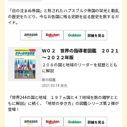
「日の沈まぬ帝国」と称されたハプスブルク帝国の栄光と動乱
の歴史をたどり、今なお各国に残る史跡を巡る歴史を旅するガ
イド。
詳細を見る
Ｗ０２ 世界の指導者図鑑 ２０２１
～２０２２年版
２０８の国と地域のリーダーを経歴ととも
に解説
旅の図鑑
2021.03.18 発売
『世界244の国と地域 １９７ヵ国と４７地域を旅の雑学とと
もに解説』に続く、「地球の歩き方」の図鑑シリーズ第２弾が
登場！
詳細を見る