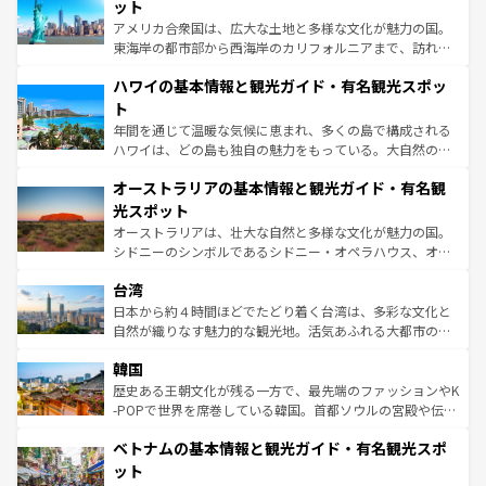
博物館もあり、アルプス観光だけでなく町歩きも満喫する
ット
ことができる。国民の所得が高いため物価も高いが、旅行
アメリカ合衆国は、広大な土地と多様な文化が魅力の国。
者向けの交通パス提供のサービスもあり、うまく活用すれ
東海岸の都市部から西海岸のカリフォルニアまで、訪れる
ば市内交通費無料で観光を楽しむこともできる。 なお、新
場所ごとに異なる風景と体験が待っている。ニューヨーク
着のスイス情報は
コンテンツ一覧
を参照してほしい。
ハワイの基本情報と観光ガイド・有名観光スポッ
のような巨大都市は、観光、ショッピング、エンターテイ
ンメントが詰まった刺激的なスポットだ。一方、アメリカ
ト
西部には大自然が広がり、グランドキャニオンやイエロー
年間を通じて温暖な気候に恵まれ、多くの島で構成される
ストーン国立公園といった絶景が堪能できる。さらに、南
ハワイは、どの島も独自の魅力をもっている。大自然の神
部のニューオーリンズでは、音楽と美食が融合した独特の
秘を感じたいなら、火山が生み出した壮大な景観を誇るハ
文化が魅力。旅行者はアメリカの各地域で異なる魅力を楽
オーストラリアの基本情報と観光ガイド・有名観
ワイ島は見逃せない。また、定番の観光地といえばオアフ
しみながら、その多様性と豊かな歴史を感じることができ
島だが、静かな自然を求めるならマウイ島やカウアイ島が
光スポット
るだろう。車でのロードトリップや列車の旅も、アメリカ
おすすめ。エメラルドグリーンに輝く海をはじめ、豊かな
オーストラリアは、壮大な自然と多様な文化が魅力の国。
ならではの贅沢な旅のスタイルだ。 なお、新着のアメリカ
文化や歴史が息づいている。「アロハスピリット」と呼ば
シドニーのシンボルであるシドニー・オペラハウス、オー
情報は
コンテンツ一覧
を参照してほしい。
れるおもてなしの心で訪れる人々を迎えてくれるハワイの
ストラリア東海岸北部に広がる大サンゴ礁地帯グレートバ
人々、おいしいローカルフードやハワイアンミュージッ
台湾
リアリーフや大陸中央部にそびえるウルル（エアーズロッ
ク、伝統的なフラダンスなど、すべてがハワイの魅力を彩
ク）、タスマニアの美しい原生林やケアンズの熱帯雨林な
日本から約４時間ほどでたどり着く台湾は、多彩な文化と
っている。訪れるたびに新しい発見と感動が待っているハ
ど、見どころがたくさん。また、カフェやワイン、オージ
自然が織りなす魅力的な観光地。活気あふれる大都市の台
ワイを、存分に味わってほしい。 なお、新着のハワイ情報
ービーフなどの食文化も豊かで、美味しいものであふれて
北やノスタルジックな町並みが人気な九份（ジォウフェ
は
コンテンツ一覧
を参照してほしい。
韓国
いる。アクティビティも充実しており、サーフィンやダイ
ン）、静ひつな山岳地帯である台湾東部など、都市の喧騒
ビング、ハイキングなど、アウトドア好きにはたまらな
と山間の静けさが共存しており、訪れる人に新しい発見と
歴史ある王朝文化が残る一方で、最先端のファッションやK
い。オーストラリアの多彩な魅力を存分に味わいつくそ
驚きをもたらしてくれる。また、奥深い台湾の食文化も魅
-POPで世界を席巻している韓国。首都ソウルの宮殿や伝統
う。 なお、新着のオーストラリア情報は
コンテンツ一覧
を
力で、夜市などの屋台グルメから高級料理、ヘルシーで美
家屋が並ぶエリアでは韓国の歴史と文化に浸ることがで
参照してほしい。
ベトナムの基本情報と観光ガイド・有名観光スポ
容にもいいと評判のスイーツなど、バラエティ豊かな料理
き、地方に足を延ばせば四季折々の自然美を楽しむことが
が味わえる。 なお、新着の台湾情報は
コンテンツ一覧
を参
できる。そして、キムチや焼肉、絶品のストリートフード
ット