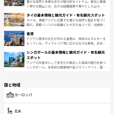
照してほしい。
まで、さまざまな韓国料理が待っている。夜には、韓国な
豊かな自然と多様な文化が魅力的なベトナム。南北に細長
らではのナイトライフも堪能できる。あたたかいホスピタ
く伸びる国土には、広大な田園風景や青々とした山々、世
リティに包まれながら、韓国の多彩な魅力を心ゆくまで味
界遺産に登録された壮大な自然景観が点在し、都市部では
わってみてほしい。 なお、新着の韓国情報は
コンテンツ一
タイの基本情報と観光ガイド・有名観光スポット
急速な発展と共に伝統が息づく。ハノイの古い町並みやホ
覧
を参照してほしい。
ーチミン市のフランス統治時代の建物も、独特の雰囲気を
タイは、東南アジアに位置する豊かな自然と歴史が息づく
醸し出している。また、バラエティの豊かさとおいしさで
国だ。首都バンコクは高層ビルが立ち並ぶ一方、伝統的な
世界中の食通を魅了してやまないベトナム料理も魅力のひ
寺院や市場がいたるところに点在し、古きよき文化と現代
香港
とつ。フォーやバインミー、ベトナムコーヒーなどは、ぜ
の活気が交差している。北部ではチェンマイなどの山岳地
ひ現地で味わいたい。どの地域を訪れてもあたたかい人々
帯で自然と触れ合い、南部ではプーケットやクラビの美し
アジアと西洋の文化が交わる香港は、特有のエネルギーを
が旅行者を迎えてくれるので、きっと忘れられない旅にな
いビーチでリゾート気分を楽しむことができる。タイ料理
もっている。ヴィクトリア湾に広がる壮大な景色、近未来
るはずだ。 なお、新着のベトナム情報は
コンテンツ一覧
を
は世界的に有名で、屋台から高級レストランまで味覚を刺
的なアートスポット、そして歴史と現代が融合した町並
参照してほしい。
シンガポールの基本情報と観光ガイド・有名観光
激する。気候は一年中温暖で、どの季節にも異なる楽しみ
み、どこを訪れても感動するはず。観光スポットが密集し
が待っている。親しみやすいタイの人々、仏教を中心とし
ており、効率よく見どころを回れるのも魅力。息をのむよ
スポット
た文化、そして多様な観光資源が、訪れる旅人を魅了し続
うな絶景から文化的な体験まで、香港を存分に楽しみ尽く
アジアの交差点として多文化が融合した独自の魅力を放つ
ける。 なお、新着のタイ情報は
コンテンツ一覧
を参照して
そう。 なお、新着の香港情報は
コンテンツ一覧
を参照して
シンガポール。未来的な建築物が並ぶマリーナベイ、歴史
ほしい。
ほしい。
と伝統を感じられるエスニックタウン、多数の緑豊かな公
園や自然保護区など、自然が調和した近代的な景観と文化
の多様性あふれるカラフルな町は、どこを歩いても新しい
国と地域
発見がある。さらに、治安のよさや充実した公共交通機関
も、旅行者にとっては魅力的なポイント。グルメも豊富
で、ホーカーズは地元の風情を楽しめる外せないスポット
ヨーロッパ
だ。訪れる人を飽きさせないシンガポールで、多様な魅力
を体感しよう。 なお、新着のシンガポール情報は
コンテン
ツ一覧
を参照してほしい。
北米