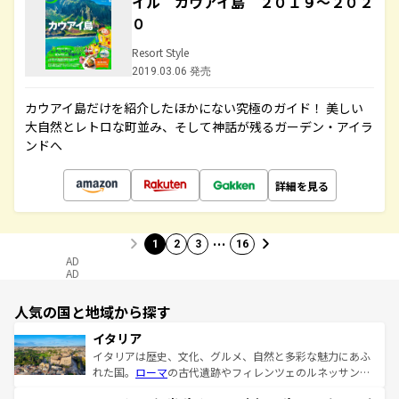
イル カウアイ島 ２０１９～２０２
０
Resort Style
2019.03.06 発売
カウアイ島だけを紹介したほかにない究極のガイド！ 美しい
大自然とレトロな町並み、そして神話が残るガーデン・アイラ
ンドへ
詳細を見る
…
1
2
3
16
AD
AD
人気の国と地域から探す
イタリア
イタリアは歴史、文化、グルメ、自然と多彩な魅力にあふ
れた国。
ローマ
の古代遺跡やフィレンツェのルネッサンス
美術、ヴェネツィアの運河など、歴史あるスポットはもち