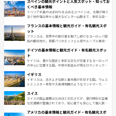
スペインの観光ポイントと人気スポット・知ってお
ろん、トスカーナの美しい田園風景やアマルフィ海岸の絶
景など、自然景観も見逃せない。観光の合間には、本場の
くべき基本情報
ピザやパスタなど、絶品のイタリア料理を堪能することも
イベリア半島のほぼ80％を占めるスペインは、太陽が降り
できる。朝目覚めてから夜眠るまで、すべての瞬間を楽し
注ぐ地中海沿岸から雄大なピレネー山脈まで、多彩な自然
ませてくれるイタリアで、忘れられない旅をしてみよう！
と文化が詰まったヨーロッパ屈指の旅行先だ。多様な地域
なお、新着のイタリア情報は
コンテンツ一覧
を参照してほ
フランスの基本情報と観光ガイド・有名観光スポ
文化が根付くこの国では、情熱的なフラメンコ、熱気あふ
しい。
れる闘牛、そして美味しいタパスが生活の一部となってい
ット
る。首都マドリードの洗練された雰囲気や、バルセロナの
フランスは、世界中の旅行者を魅了し続けるヨーロッパ屈
アートに溢れた街角から、地方では古代ローマ遺跡や中世
指の観光地だ。首都パリのエッフェル塔やルーブル美術館
の城塞都市、穏やかなビーチリゾートまで多彩な表情を見
といった象徴的なスポットから、田舎町の古風な美しさま
せる。地方によって風土や気候が異なるスペインはその個
ドイツの基本情報と観光ガイド・有名観光スポッ
で、幅広い魅力が詰まっている。華麗な宮殿、歴史的な大
性で訪れる人を魅了する。 なお、新着のスペイン情報は
コ
聖堂、美しいビーチ、そして豊かな自然が、訪れる者を心
ト
ンテンツ一覧
を参照してほしい。
から魅了する。また、フランスは美食の国としても知ら
ドイツは、豊かな歴史と多彩な文化が交差するヨーロッパ
れ、フランス料理はユネスコ無形文化遺産にも登録されて
の中心に位置する国。中世の街並みが残るロマンチック街
いる。シャンパンの発祥地であるランス、プロヴァンスの
道から、未来を先取りするようなモダンな都市まで多様な
香り高いラベンダー畑など、多彩な楽しみ方が可能だ。さ
イギリス
顔を持つこの国は、どこを歩いても飽きることがない。ベ
らに、パリ以外の地域にも魅力が溢れており、どの街角に
ルリンの文化的活気、バイエルン州のアルプスの絶景、そ
イギリスは、古きよき伝統と最先端が共存する国。ウェス
も豊かな歴史と文化が息づいている。パリ以外の個性あふ
してライン川沿いのワイン畑といった風景は必見。ビール
トミンスター寺院や大英博物館のようなランドマーク、歴
れる地方に足を運ぶとそれぞれで全く異なる文化を体験で
とソーセージを味わいながら地元の人と過ごす楽しい時間
史ある大学都市、美しい丘陵地帯や牧歌的な風景など、エ
きるだろう。 なお、新着のフランス情報は
コンテンツ一覧
スイス
は、お酒好きな人にはぜひ体験してほしい。 なお、新着の
リアごとに異なる魅力がある。また、優雅なアフタヌーン
を参照してほしい。
ドイツ情報は
コンテンツ一覧
を参照してほしい。
ティー、ビール好きにはたまらない英国パブ、サッカー観
スイスの国土面積は九州ほどの広さだが、運行時刻が正確
戦など、本場だからこそできる体験も豊富。イギリスを旅
な交通網が整備されており、初心者でも安心して個人旅行
して楽しみつくそう。 なお、新着のイギリス情報は
コンテ
を楽しめる。日本同様に時刻表どおりの旅が可能だ。中世
アメリカの基本情報と観光ガイド・有名観光スポ
ンツ一覧
を参照してほしい。
の建物がそのまま残る町や、スイスならではのユニークな