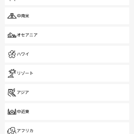
中南米
オセアニア
ハワイ
リゾート
アジア
中近東
アフリカ