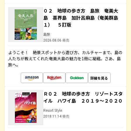
０２ 地球の歩き方 島旅 奄美大
島 喜界島 加計呂麻島（奄美群島
１） ５訂版
島旅
2026.08.06 発売
ようこそ！ 絶景スポットから遊び方、カルチャーまで、島の
人たちが教えてくれた奄美大島の魅力を1冊に凝縮。さあ、島
旅へ。
詳細を見る
Ｒ０２ 地球の歩き方 リゾートスタ
イル ハワイ島 ２０１９～２０２０
Resort Style
2018.11.14 発売