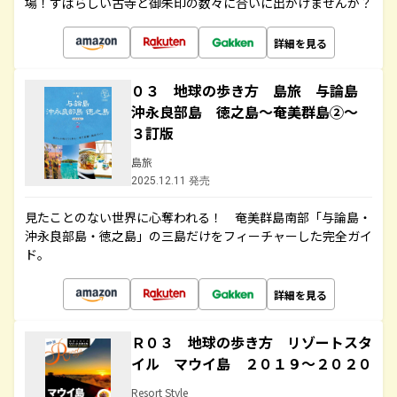
場！すばらしい古寺と御朱印の数々に合いに出かけませんか？
詳細を見る
０３ 地球の歩き方 島旅 与論島
沖永良部島 徳之島～奄美群島②～
３訂版
島旅
2025.12.11 発売
見たことのない世界に心奪われる！ 奄美群島南部「与論島・
沖永良部島・徳之島」の三島だけをフィーチャーした完全ガイ
ド。
詳細を見る
Ｒ０３ 地球の歩き方 リゾートスタ
イル マウイ島 ２０１９～２０２０
Resort Style