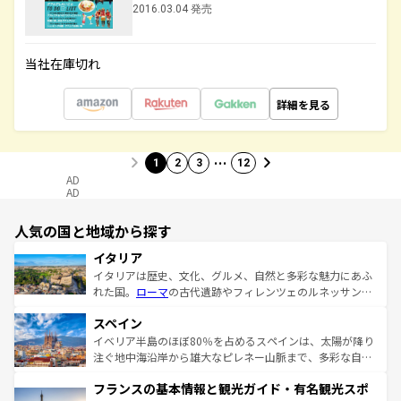
2016.03.04 発売
当社在庫切れ
詳細を見る
…
1
2
3
12
AD
AD
人気の国と地域から探す
イタリア
イタリアは歴史、文化、グルメ、自然と多彩な魅力にあふ
れた国。
ローマ
の古代遺跡やフィレンツェのルネッサンス
美術、ヴェネツィアの運河など、歴史あるスポットはもち
スペイン
ろん、トスカーナの美しい田園風景やアマルフィ海岸の絶
景など、自然景観も見逃せない。観光の合間には、本場の
イベリア半島のほぼ80％を占めるスペインは、太陽が降り
ピザやパスタなど、絶品のイタリア料理を堪能することも
注ぐ地中海沿岸から雄大なピレネー山脈まで、多彩な自然
できる。朝目覚めてから夜眠るまで、すべての瞬間を楽し
と文化が詰まったヨーロッパ屈指の旅行先だ。多様な地域
フランスの基本情報と観光ガイド・有名観光スポ
ませてくれるイタリアで、忘れられない旅をしてみよう！
文化が根付くこの国では、情熱的なフラメンコ、熱気あふ