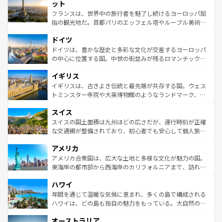
なお、新着のイタリア情報は
コンテンツ一覧
を参照してほ
れる闘牛、そして美味しいタパスが生活の一部となってい
ット
しい。
る。首都マドリードの洗練された雰囲気や、バルセロナの
フランスは、世界中の旅行者を魅了し続けるヨーロッパ屈
アートに溢れた街角から、地方では古代ローマ遺跡や中世
指の観光地だ。首都パリのエッフェル塔やルーブル美術館
の城塞都市、穏やかなビーチリゾートまで多彩な表情を見
といった象徴的なスポットから、田舎町の古風な美しさま
せる。地方によって風土や気候が異なるスペインはその個
ドイツ
で、幅広い魅力が詰まっている。華麗な宮殿、歴史的な大
性で訪れる人を魅了する。 なお、新着のスペイン情報は
コ
聖堂、美しいビーチ、そして豊かな自然が、訪れる者を心
ドイツは、豊かな歴史と多彩な文化が交差するヨーロッパ
ンテンツ一覧
を参照してほしい。
から魅了する。また、フランスは美食の国としても知ら
の中心に位置する国。中世の街並みが残るロマンチック街
れ、フランス料理はユネスコ無形文化遺産にも登録されて
道から、未来を先取りするようなモダンな都市まで多様な
イギリス
いる。シャンパンの発祥地であるランス、プロヴァンスの
顔を持つこの国は、どこを歩いても飽きることがない。ベ
香り高いラベンダー畑など、多彩な楽しみ方が可能だ。さ
ルリンの文化的活気、バイエルン州のアルプスの絶景、そ
イギリスは、古きよき伝統と最先端が共存する国。ウェス
らに、パリ以外の地域にも魅力が溢れており、どの街角に
してライン川沿いのワイン畑といった風景は必見。ビール
トミンスター寺院や大英博物館のようなランドマーク、歴
も豊かな歴史と文化が息づいている。パリ以外の個性あふ
とソーセージを味わいながら地元の人と過ごす楽しい時間
史ある大学都市、美しい丘陵地帯や牧歌的な風景など、エ
れる地方に足を運ぶとそれぞれで全く異なる文化を体験で
スイス
は、お酒好きな人にはぜひ体験してほしい。 なお、新着の
リアごとに異なる魅力がある。また、優雅なアフタヌーン
きるだろう。 なお、新着のフランス情報は
コンテンツ一覧
ドイツ情報は
コンテンツ一覧
を参照してほしい。
ティー、ビール好きにはたまらない英国パブ、サッカー観
スイスの国土面積は九州ほどの広さだが、運行時刻が正確
を参照してほしい。
戦など、本場だからこそできる体験も豊富。イギリスを旅
な交通網が整備されており、初心者でも安心して個人旅行
して楽しみつくそう。 なお、新着のイギリス情報は
コンテ
を楽しめる。日本同様に時刻表どおりの旅が可能だ。中世
アメリカ
ンツ一覧
を参照してほしい。
の建物がそのまま残る町や、スイスならではのユニークな
博物館もあり、アルプス観光だけでなく町歩きも満喫する
アメリカ合衆国は、広大な土地と多様な文化が魅力の国。
ことができる。国民の所得が高いため物価も高いが、旅行
東海岸の都市部から西海岸のカリフォルニアまで、訪れる
者向けの交通パス提供のサービスもあり、うまく活用すれ
場所ごとに異なる風景と体験が待っている。ニューヨーク
ハワイ
ば市内交通費無料で観光を楽しむこともできる。 なお、新
のような巨大都市は、観光、ショッピング、エンターテイ
着のスイス情報は
コンテンツ一覧
を参照してほしい。
ンメントが詰まった刺激的なスポットだ。一方、アメリカ
年間を通じて温暖な気候に恵まれ、多くの島で構成される
西部には大自然が広がり、グランドキャニオンやイエロー
ハワイは、どの島も独自の魅力をもっている。大自然の神
ストーン国立公園といった絶景が堪能できる。さらに、南
秘を感じたいなら、火山が生み出した壮大な景観を誇るハ
オーストラリア
部のニューオーリンズでは、音楽と美食が融合した独特の
ワイ島は見逃せない。また、定番の観光地といえばオアフ