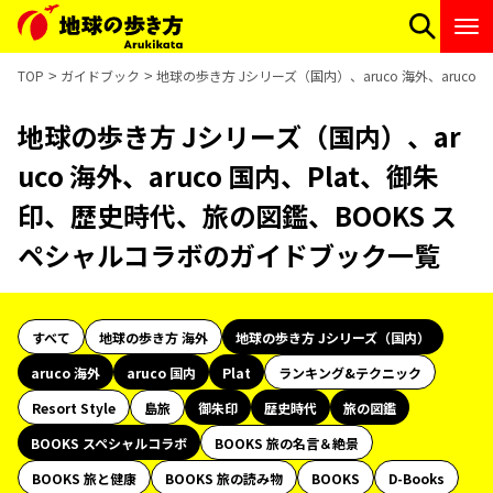
TOP
ガイドブック
地球の歩き方 Jシリーズ（国内）、aruco 海外、aruc
地球の歩き方 Jシリーズ（国内）、ar
uco 海外、aruco 国内、Plat、御朱
印、歴史時代、旅の図鑑、BOOKS ス
ペシャルコラボのガイドブック一覧
すべて
地球の歩き方 海外
地球の歩き方 Jシリーズ（国内）
aruco 海外
aruco 国内
Plat
ランキング&テクニック
Resort Style
島旅
御朱印
歴史時代
旅の図鑑
BOOKS スペシャルコラボ
BOOKS 旅の名言＆絶景
BOOKS 旅と健康
BOOKS 旅の読み物
BOOKS
D-Books