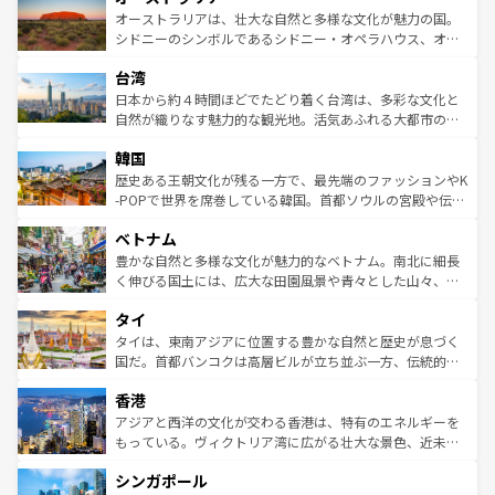
文化が魅力。旅行者はアメリカの各地域で異なる魅力を楽
島だが、静かな自然を求めるならマウイ島やカウアイ島が
オーストラリアは、壮大な自然と多様な文化が魅力の国。
しみながら、その多様性と豊かな歴史を感じることができ
おすすめ。エメラルドグリーンに輝く海をはじめ、豊かな
シドニーのシンボルであるシドニー・オペラハウス、オー
るだろう。車でのロードトリップや列車の旅も、アメリカ
文化や歴史が息づいている。「アロハスピリット」と呼ば
ストラリア東海岸北部に広がる大サンゴ礁地帯グレートバ
ならではの贅沢な旅のスタイルだ。 なお、新着のアメリカ
台湾
れるおもてなしの心で訪れる人々を迎えてくれるハワイの
リアリーフや大陸中央部にそびえるウルル（エアーズロッ
情報は
コンテンツ一覧
を参照してほしい。
人々、おいしいローカルフードやハワイアンミュージッ
ク）、タスマニアの美しい原生林やケアンズの熱帯雨林な
日本から約４時間ほどでたどり着く台湾は、多彩な文化と
ク、伝統的なフラダンスなど、すべてがハワイの魅力を彩
ど、見どころがたくさん。また、カフェやワイン、オージ
自然が織りなす魅力的な観光地。活気あふれる大都市の台
っている。訪れるたびに新しい発見と感動が待っているハ
ービーフなどの食文化も豊かで、美味しいものであふれて
北やノスタルジックな町並みが人気な九份（ジォウフェ
ワイを、存分に味わってほしい。 なお、新着のハワイ情報
韓国
いる。アクティビティも充実しており、サーフィンやダイ
ン）、静ひつな山岳地帯である台湾東部など、都市の喧騒
は
コンテンツ一覧
を参照してほしい。
ビング、ハイキングなど、アウトドア好きにはたまらな
と山間の静けさが共存しており、訪れる人に新しい発見と
歴史ある王朝文化が残る一方で、最先端のファッションやK
い。オーストラリアの多彩な魅力を存分に味わいつくそ
驚きをもたらしてくれる。また、奥深い台湾の食文化も魅
-POPで世界を席巻している韓国。首都ソウルの宮殿や伝統
う。 なお、新着のオーストラリア情報は
コンテンツ一覧
を
力で、夜市などの屋台グルメから高級料理、ヘルシーで美
家屋が並ぶエリアでは韓国の歴史と文化に浸ることがで
参照してほしい。
ベトナム
容にもいいと評判のスイーツなど、バラエティ豊かな料理
き、地方に足を延ばせば四季折々の自然美を楽しむことが
が味わえる。 なお、新着の台湾情報は
コンテンツ一覧
を参
できる。そして、キムチや焼肉、絶品のストリートフード
豊かな自然と多様な文化が魅力的なベトナム。南北に細長
照してほしい。
まで、さまざまな韓国料理が待っている。夜には、韓国な
く伸びる国土には、広大な田園風景や青々とした山々、世
らではのナイトライフも堪能できる。あたたかいホスピタ
界遺産に登録された壮大な自然景観が点在し、都市部では
タイ
リティに包まれながら、韓国の多彩な魅力を心ゆくまで味
急速な発展と共に伝統が息づく。ハノイの古い町並みやホ
わってみてほしい。 なお、新着の韓国情報は
コンテンツ一
ーチミン市のフランス統治時代の建物も、独特の雰囲気を
タイは、東南アジアに位置する豊かな自然と歴史が息づく
覧
を参照してほしい。
醸し出している。また、バラエティの豊かさとおいしさで
国だ。首都バンコクは高層ビルが立ち並ぶ一方、伝統的な
世界中の食通を魅了してやまないベトナム料理も魅力のひ
寺院や市場がいたるところに点在し、古きよき文化と現代
香港
とつ。フォーやバインミー、ベトナムコーヒーなどは、ぜ
の活気が交差している。北部ではチェンマイなどの山岳地
ひ現地で味わいたい。どの地域を訪れてもあたたかい人々
帯で自然と触れ合い、南部ではプーケットやクラビの美し
アジアと西洋の文化が交わる香港は、特有のエネルギーを
が旅行者を迎えてくれるので、きっと忘れられない旅にな
いビーチでリゾート気分を楽しむことができる。タイ料理
もっている。ヴィクトリア湾に広がる壮大な景色、近未来
るはずだ。 なお、新着のベトナム情報は
コンテンツ一覧
を
は世界的に有名で、屋台から高級レストランまで味覚を刺
的なアートスポット、そして歴史と現代が融合した町並
参照してほしい。
シンガポール
激する。気候は一年中温暖で、どの季節にも異なる楽しみ
み、どこを訪れても感動するはず。観光スポットが密集し