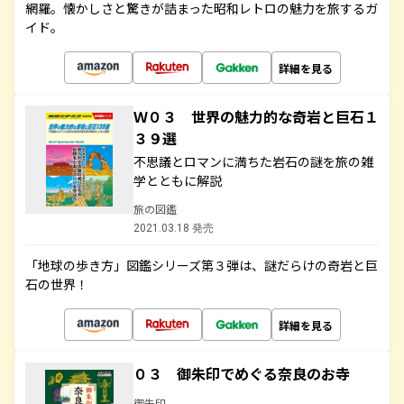
網羅。懐かしさと驚きが詰まった昭和レトロの魅力を旅するガ
イド。
詳細を見る
Ｗ０３ 世界の魅力的な奇岩と巨石１
３９選
不思議とロマンに満ちた岩石の謎を旅の雑
学とともに解説
旅の図鑑
2021.03.18 発売
「地球の歩き方」図鑑シリーズ第３弾は、謎だらけの奇岩と巨
石の世界！
詳細を見る
０３ 御朱印でめぐる奈良のお寺
御朱印