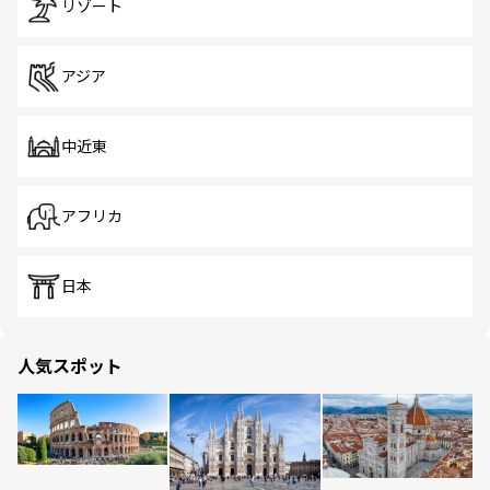
リゾート
アジア
中近東
アフリカ
日本
人気スポット