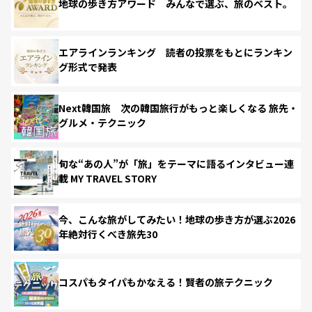
地球の歩き方アワード みんなで選ぶ、旅のベスト。
エアラインランキング 読者の投票をもとにランキン
グ形式で発表
Next韓国旅 次の韓国旅行がもっと楽しくなる 旅先・
グルメ・テクニック
旬な“あの人”が「旅」をテーマに語るインタビュー連
載 MY TRAVEL STORY
今、こんな旅がしてみたい！地球の歩き方が選ぶ2026
年絶対行くべき旅先30
コスパもタイパもかなえる！賢者の旅テクニック