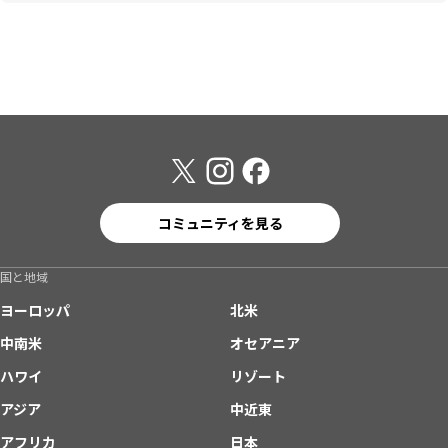
コミュニティを見る
国と地域
ヨーロッパ
北米
中南米
オセアニア
ハワイ
リゾート
アジア
中近東
アフリカ
日本