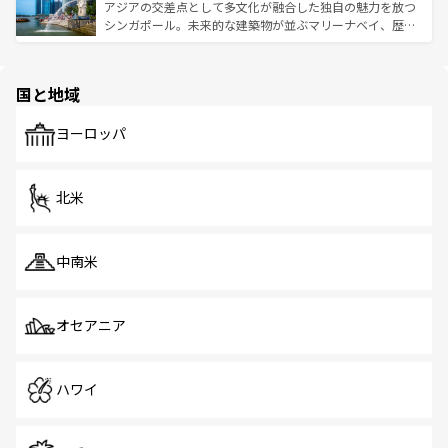
が待っている。親しみやすいタイの人々、仏教を中心とし
ており、効率よく見どころを回れるのも魅力。息をのむよ
アジアの交差点として多文化が融合した独自の魅力を放つ
た文化、そして多様な観光資源が、訪れる旅人を魅了し続
うな絶景から文化的な体験まで、香港を存分に楽しみ尽く
シンガポール。未来的な建築物が並ぶマリーナベイ、歴史
ける。 なお、新着のタイ情報は
コンテンツ一覧
を参照して
そう。 なお、新着の香港情報は
コンテンツ一覧
を参照して
と伝統を感じられるエスニックタウン、多数の緑豊かな公
ほしい。
ほしい。
園や自然保護区など、自然が調和した近代的な景観と文化
の多様性あふれるカラフルな町は、どこを歩いても新しい
国と地域
発見がある。さらに、治安のよさや充実した公共交通機関
も、旅行者にとっては魅力的なポイント。グルメも豊富
で、ホーカーズは地元の風情を楽しめる外せないスポット
ヨーロッパ
だ。訪れる人を飽きさせないシンガポールで、多様な魅力
を体感しよう。 なお、新着のシンガポール情報は
コンテン
ツ一覧
を参照してほしい。
北米
中南米
オセアニア
ハワイ