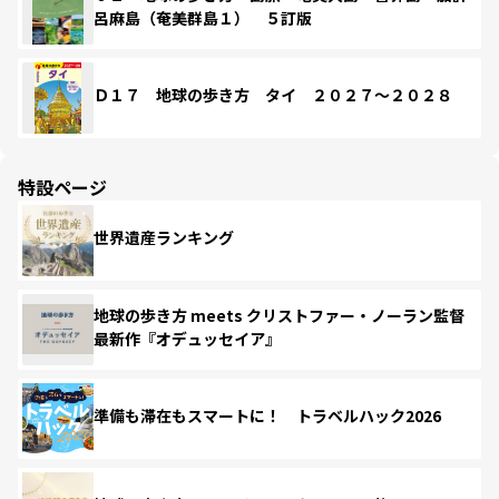
呂麻島（奄美群島１） ５訂版
Ｄ１７ 地球の歩き方 タイ ２０２７～２０２８
特設ページ
世界遺産ランキング
地球の歩き方 meets クリストファー・ノーラン監督
最新作『オデュッセイア』
準備も滞在もスマートに！ トラベルハック2026