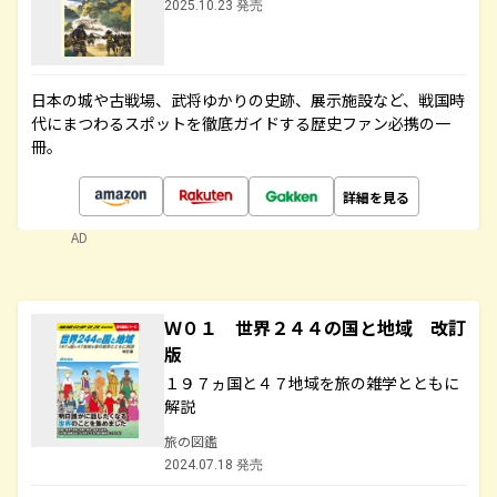
2025.10.23 発売
日本の城や古戦場、武将ゆかりの史跡、展示施設など、戦国時
代にまつわるスポットを徹底ガイドする歴史ファン必携の一
冊。
詳細を見る
AD
Ｗ０１ 世界２４４の国と地域 改訂
版
１９７ヵ国と４７地域を旅の雑学とともに
解説
旅の図鑑
2024.07.18 発売