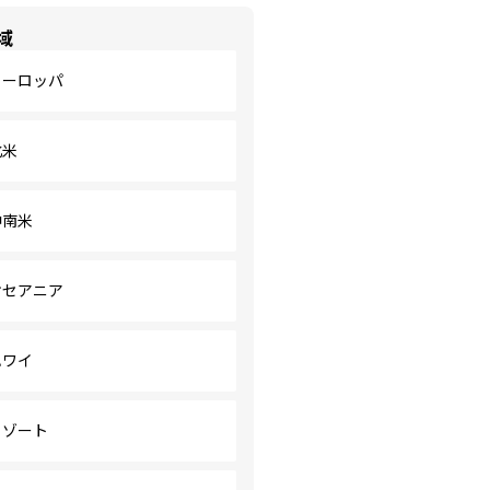
域
ヨーロッパ
北米
中南米
オセアニア
ハワイ
リゾート