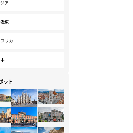
アジア
中近東
アフリカ
日本
ポット