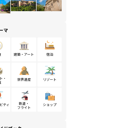
ーマ
食
建築・アート
宿泊
ト・
世界遺産
リゾート
戦
鉄道・
ビティ
ショップ
フライト