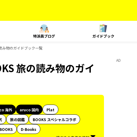
特派員ブログ
ガイドブック
 旅の読み物のガイドブック一覧
AD
BOOKS 旅の読み物のガイ
uco 海外
aruco 国内
Plat
代
旅の図鑑
BOOKS スペシャルコラボ
BOOKS
D-Books