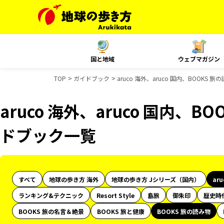
国と地域
ウェブマガジン
TOP
ガイドブック
aruco 海外、aruco 国内、BOOKS
aruco 海外、aruco 国内、
ドブック一覧
すべて
地球の歩き方 海外
地球の歩き方 Jシリーズ（国内）
ar
ランキング&テクニック
Resort Style
島旅
御朱印
歴史時
BOOKS 旅の名言＆絶景
BOOKS 旅と健康
BOOKS 旅の読み物