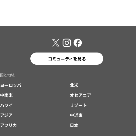
コミュニティを見る
国と地域
ヨーロッパ
北米
中南米
オセアニア
ハワイ
リゾート
アジア
中近東
アフリカ
日本