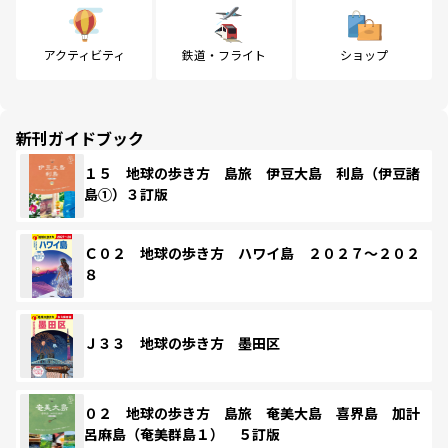
アクティビティ
鉄道・フライト
ショップ
新刊ガイドブック
１５ 地球の歩き方 島旅 伊豆大島 利島（伊豆諸
島①）３訂版
Ｃ０２ 地球の歩き方 ハワイ島 ２０２７～２０２
８
Ｊ３３ 地球の歩き方 墨田区
０２ 地球の歩き方 島旅 奄美大島 喜界島 加計
呂麻島（奄美群島１） ５訂版