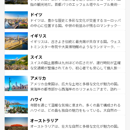
アートに溢れた街角から、地方では古代ローマ遺跡や中世
指の観光地だ。首都パリのエッフェル塔やルーブル美術館
の城塞都市、穏やかなビーチリゾートまで多彩な表情を見
といった象徴的なスポットから、田舎町の古風な美しさま
せる。地方によって風土や気候が異なるスペインはその個
ドイツ
で、幅広い魅力が詰まっている。華麗な宮殿、歴史的な大
性で訪れる人を魅了する。 なお、新着のスペイン情報は
コ
聖堂、美しいビーチ、そして豊かな自然が、訪れる者を心
ドイツは、豊かな歴史と多彩な文化が交差するヨーロッパ
ンテンツ一覧
を参照してほしい。
から魅了する。また、フランスは美食の国としても知ら
の中心に位置する国。中世の街並みが残るロマンチック街
れ、フランス料理はユネスコ無形文化遺産にも登録されて
道から、未来を先取りするようなモダンな都市まで多様な
イギリス
いる。シャンパンの発祥地であるランス、プロヴァンスの
顔を持つこの国は、どこを歩いても飽きることがない。ベ
香り高いラベンダー畑など、多彩な楽しみ方が可能だ。さ
ルリンの文化的活気、バイエルン州のアルプスの絶景、そ
イギリスは、古きよき伝統と最先端が共存する国。ウェス
らに、パリ以外の地域にも魅力が溢れており、どの街角に
してライン川沿いのワイン畑といった風景は必見。ビール
トミンスター寺院や大英博物館のようなランドマーク、歴
も豊かな歴史と文化が息づいている。パリ以外の個性あふ
とソーセージを味わいながら地元の人と過ごす楽しい時間
史ある大学都市、美しい丘陵地帯や牧歌的な風景など、エ
れる地方に足を運ぶとそれぞれで全く異なる文化を体験で
スイス
は、お酒好きな人にはぜひ体験してほしい。 なお、新着の
リアごとに異なる魅力がある。また、優雅なアフタヌーン
きるだろう。 なお、新着のフランス情報は
コンテンツ一覧
ドイツ情報は
コンテンツ一覧
を参照してほしい。
ティー、ビール好きにはたまらない英国パブ、サッカー観
スイスの国土面積は九州ほどの広さだが、運行時刻が正確
を参照してほしい。
戦など、本場だからこそできる体験も豊富。イギリスを旅
な交通網が整備されており、初心者でも安心して個人旅行
して楽しみつくそう。 なお、新着のイギリス情報は
コンテ
を楽しめる。日本同様に時刻表どおりの旅が可能だ。中世
アメリカ
ンツ一覧
を参照してほしい。
の建物がそのまま残る町や、スイスならではのユニークな
博物館もあり、アルプス観光だけでなく町歩きも満喫する
アメリカ合衆国は、広大な土地と多様な文化が魅力の国。
ことができる。国民の所得が高いため物価も高いが、旅行
東海岸の都市部から西海岸のカリフォルニアまで、訪れる
者向けの交通パス提供のサービスもあり、うまく活用すれ
場所ごとに異なる風景と体験が待っている。ニューヨーク
ハワイ
ば市内交通費無料で観光を楽しむこともできる。 なお、新
のような巨大都市は、観光、ショッピング、エンターテイ
着のスイス情報は
コンテンツ一覧
を参照してほしい。
ンメントが詰まった刺激的なスポットだ。一方、アメリカ
年間を通じて温暖な気候に恵まれ、多くの島で構成される
西部には大自然が広がり、グランドキャニオンやイエロー
ハワイは、どの島も独自の魅力をもっている。大自然の神
ストーン国立公園といった絶景が堪能できる。さらに、南
秘を感じたいなら、火山が生み出した壮大な景観を誇るハ
オーストラリア
部のニューオーリンズでは、音楽と美食が融合した独特の
ワイ島は見逃せない。また、定番の観光地といえばオアフ
文化が魅力。旅行者はアメリカの各地域で異なる魅力を楽
島だが、静かな自然を求めるならマウイ島やカウアイ島が
オーストラリアは、壮大な自然と多様な文化が魅力の国。