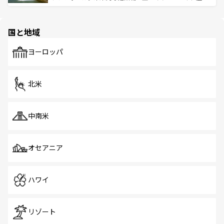
ける。 なお、新着のタイ情報は
コンテンツ一覧
を参照して
そう。 なお、新着の香港情報は
コンテンツ一覧
を参照して
と伝統を感じられるエスニックタウン、多数の緑豊かな公
ほしい。
ほしい。
園や自然保護区など、自然が調和した近代的な景観と文化
の多様性あふれるカラフルな町は、どこを歩いても新しい
国と地域
発見がある。さらに、治安のよさや充実した公共交通機関
も、旅行者にとっては魅力的なポイント。グルメも豊富
で、ホーカーズは地元の風情を楽しめる外せないスポット
ヨーロッパ
だ。訪れる人を飽きさせないシンガポールで、多様な魅力
を体感しよう。 なお、新着のシンガポール情報は
コンテン
ツ一覧
を参照してほしい。
北米
中南米
オセアニア
ハワイ
リゾート