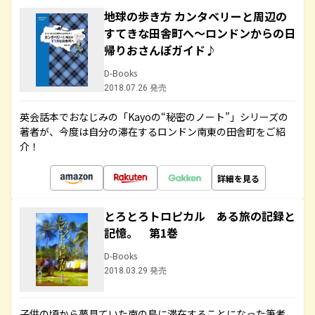
地球の歩き方 カンタベリーと周辺の
すてきな田舎町へ～ロンドンからの日
帰りおさんぽガイド♪
D-Books
2018.07.26 発売
英会話本でおなじみの「Kayoの“秘密のノート”」シリーズの
著者が、今度は自分の滞在するロンドン南東の田舎町をご紹
介！
詳細を見る
とろとろトロピカル ある旅の記録と
記憶。 第1巻
D-Books
2018.03.29 発売
子供の頃から夢見ていた南の島に滞在することになった筆者