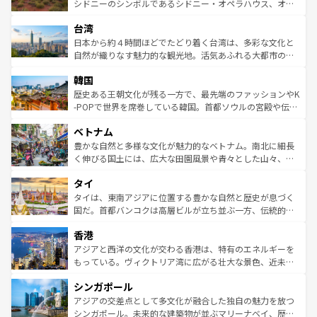
しみながら、その多様性と豊かな歴史を感じることができ
おすすめ。エメラルドグリーンに輝く海をはじめ、豊かな
シドニーのシンボルであるシドニー・オペラハウス、オー
るだろう。車でのロードトリップや列車の旅も、アメリカ
文化や歴史が息づいている。「アロハスピリット」と呼ば
ストラリア東海岸北部に広がる大サンゴ礁地帯グレートバ
ならではの贅沢な旅のスタイルだ。 なお、新着のアメリカ
台湾
れるおもてなしの心で訪れる人々を迎えてくれるハワイの
リアリーフや大陸中央部にそびえるウルル（エアーズロッ
情報は
コンテンツ一覧
を参照してほしい。
人々、おいしいローカルフードやハワイアンミュージッ
ク）、タスマニアの美しい原生林やケアンズの熱帯雨林な
日本から約４時間ほどでたどり着く台湾は、多彩な文化と
ク、伝統的なフラダンスなど、すべてがハワイの魅力を彩
ど、見どころがたくさん。また、カフェやワイン、オージ
自然が織りなす魅力的な観光地。活気あふれる大都市の台
っている。訪れるたびに新しい発見と感動が待っているハ
ービーフなどの食文化も豊かで、美味しいものであふれて
北やノスタルジックな町並みが人気な九份（ジォウフェ
ワイを、存分に味わってほしい。 なお、新着のハワイ情報
韓国
いる。アクティビティも充実しており、サーフィンやダイ
ン）、静ひつな山岳地帯である台湾東部など、都市の喧騒
は
コンテンツ一覧
を参照してほしい。
ビング、ハイキングなど、アウトドア好きにはたまらな
と山間の静けさが共存しており、訪れる人に新しい発見と
歴史ある王朝文化が残る一方で、最先端のファッションやK
い。オーストラリアの多彩な魅力を存分に味わいつくそ
驚きをもたらしてくれる。また、奥深い台湾の食文化も魅
-POPで世界を席巻している韓国。首都ソウルの宮殿や伝統
う。 なお、新着のオーストラリア情報は
コンテンツ一覧
を
力で、夜市などの屋台グルメから高級料理、ヘルシーで美
家屋が並ぶエリアでは韓国の歴史と文化に浸ることがで
参照してほしい。
ベトナム
容にもいいと評判のスイーツなど、バラエティ豊かな料理
き、地方に足を延ばせば四季折々の自然美を楽しむことが
が味わえる。 なお、新着の台湾情報は
コンテンツ一覧
を参
できる。そして、キムチや焼肉、絶品のストリートフード
豊かな自然と多様な文化が魅力的なベトナム。南北に細長
照してほしい。
まで、さまざまな韓国料理が待っている。夜には、韓国な
く伸びる国土には、広大な田園風景や青々とした山々、世
らではのナイトライフも堪能できる。あたたかいホスピタ
界遺産に登録された壮大な自然景観が点在し、都市部では
タイ
リティに包まれながら、韓国の多彩な魅力を心ゆくまで味
急速な発展と共に伝統が息づく。ハノイの古い町並みやホ
わってみてほしい。 なお、新着の韓国情報は
コンテンツ一
ーチミン市のフランス統治時代の建物も、独特の雰囲気を
タイは、東南アジアに位置する豊かな自然と歴史が息づく
覧
を参照してほしい。
醸し出している。また、バラエティの豊かさとおいしさで
国だ。首都バンコクは高層ビルが立ち並ぶ一方、伝統的な
世界中の食通を魅了してやまないベトナム料理も魅力のひ
寺院や市場がいたるところに点在し、古きよき文化と現代
香港
とつ。フォーやバインミー、ベトナムコーヒーなどは、ぜ
の活気が交差している。北部ではチェンマイなどの山岳地
ひ現地で味わいたい。どの地域を訪れてもあたたかい人々
帯で自然と触れ合い、南部ではプーケットやクラビの美し
アジアと西洋の文化が交わる香港は、特有のエネルギーを
が旅行者を迎えてくれるので、きっと忘れられない旅にな
いビーチでリゾート気分を楽しむことができる。タイ料理
もっている。ヴィクトリア湾に広がる壮大な景色、近未来
るはずだ。 なお、新着のベトナム情報は
コンテンツ一覧
を
は世界的に有名で、屋台から高級レストランまで味覚を刺
的なアートスポット、そして歴史と現代が融合した町並
参照してほしい。
シンガポール
激する。気候は一年中温暖で、どの季節にも異なる楽しみ
み、どこを訪れても感動するはず。観光スポットが密集し
が待っている。親しみやすいタイの人々、仏教を中心とし
ており、効率よく見どころを回れるのも魅力。息をのむよ
アジアの交差点として多文化が融合した独自の魅力を放つ
た文化、そして多様な観光資源が、訪れる旅人を魅了し続
うな絶景から文化的な体験まで、香港を存分に楽しみ尽く
シンガポール。未来的な建築物が並ぶマリーナベイ、歴史