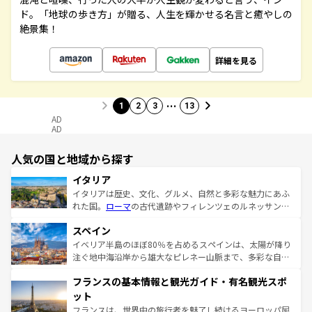
ド。「地球の歩き方」が贈る、人生を輝かせる名言と癒やしの
絶景集！
詳細を見る
…
1
2
3
13
AD
AD
人気の国と地域から探す
イタリア
イタリアは歴史、文化、グルメ、自然と多彩な魅力にあふ
れた国。
ローマ
の古代遺跡やフィレンツェのルネッサンス
美術、ヴェネツィアの運河など、歴史あるスポットはもち
スペイン
ろん、トスカーナの美しい田園風景やアマルフィ海岸の絶
景など、自然景観も見逃せない。観光の合間には、本場の
イベリア半島のほぼ80％を占めるスペインは、太陽が降り
ピザやパスタなど、絶品のイタリア料理を堪能することも
注ぐ地中海沿岸から雄大なピレネー山脈まで、多彩な自然
できる。朝目覚めてから夜眠るまで、すべての瞬間を楽し
と文化が詰まったヨーロッパ屈指の旅行先だ。多様な地域
フランスの基本情報と観光ガイド・有名観光スポ
ませてくれるイタリアで、忘れられない旅をしてみよう！
文化が根付くこの国では、情熱的なフラメンコ、熱気あふ
なお、新着のイタリア情報は
コンテンツ一覧
を参照してほ
れる闘牛、そして美味しいタパスが生活の一部となってい
ット
しい。
る。首都マドリードの洗練された雰囲気や、バルセロナの
フランスは、世界中の旅行者を魅了し続けるヨーロッパ屈