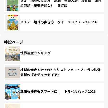
０２ 地球の歩き方 島旅 奄美大島 喜界島 加計
呂麻島（奄美群島１） ５訂版
Ｄ１７ 地球の歩き方 タイ ２０２７～２０２８
特設ページ
世界遺産ランキング
地球の歩き方 meets クリストファー・ノーラン監督
最新作『オデュッセイア』
準備も滞在もスマートに！ トラベルハック2026