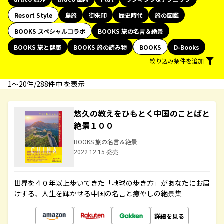
Resort Style
島旅
御朱印
歴史時代
旅の図鑑
BOOKS スペシャルコラボ
BOOKS 旅の名言＆絶景
BOOKS 旅と健康
BOOKS 旅の読み物
BOOKS
D-Books
絞り込み条件を追加
1〜20件/288件中 を表示
悠久の教えをひもとく中国のことばと
絶景１００
BOOKS 旅の名言＆絶景
2022.12.15 発売
世界を４０年以上歩いてきた「地球の歩き方」があなたにお届
けする、人生を輝かせる中国の名言と癒やしの絶景集
詳細を見る