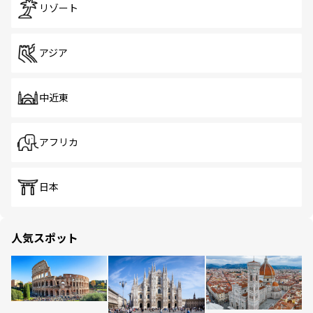
リゾート
アジア
中近東
アフリカ
日本
人気スポット