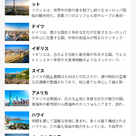
なお、新着のイタリア情報は
コンテンツ一覧
を参照してほ
れる闘牛、そして美味しいタパスが生活の一部となってい
ット
しい。
る。首都マドリードの洗練された雰囲気や、バルセロナの
フランスは、世界中の旅行者を魅了し続けるヨーロッパ屈
アートに溢れた街角から、地方では古代ローマ遺跡や中世
指の観光地だ。首都パリのエッフェル塔やルーブル美術館
の城塞都市、穏やかなビーチリゾートまで多彩な表情を見
といった象徴的なスポットから、田舎町の古風な美しさま
せる。地方によって風土や気候が異なるスペインはその個
ドイツ
で、幅広い魅力が詰まっている。華麗な宮殿、歴史的な大
性で訪れる人を魅了する。 なお、新着のスペイン情報は
コ
聖堂、美しいビーチ、そして豊かな自然が、訪れる者を心
ドイツは、豊かな歴史と多彩な文化が交差するヨーロッパ
ンテンツ一覧
を参照してほしい。
から魅了する。また、フランスは美食の国としても知ら
の中心に位置する国。中世の街並みが残るロマンチック街
れ、フランス料理はユネスコ無形文化遺産にも登録されて
道から、未来を先取りするようなモダンな都市まで多様な
イギリス
いる。シャンパンの発祥地であるランス、プロヴァンスの
顔を持つこの国は、どこを歩いても飽きることがない。ベ
香り高いラベンダー畑など、多彩な楽しみ方が可能だ。さ
ルリンの文化的活気、バイエルン州のアルプスの絶景、そ
イギリスは、古きよき伝統と最先端が共存する国。ウェス
らに、パリ以外の地域にも魅力が溢れており、どの街角に
してライン川沿いのワイン畑といった風景は必見。ビール
トミンスター寺院や大英博物館のようなランドマーク、歴
も豊かな歴史と文化が息づいている。パリ以外の個性あふ
とソーセージを味わいながら地元の人と過ごす楽しい時間
史ある大学都市、美しい丘陵地帯や牧歌的な風景など、エ
れる地方に足を運ぶとそれぞれで全く異なる文化を体験で
スイス
は、お酒好きな人にはぜひ体験してほしい。 なお、新着の
リアごとに異なる魅力がある。また、優雅なアフタヌーン
きるだろう。 なお、新着のフランス情報は
コンテンツ一覧
ドイツ情報は
コンテンツ一覧
を参照してほしい。
ティー、ビール好きにはたまらない英国パブ、サッカー観
スイスの国土面積は九州ほどの広さだが、運行時刻が正確
を参照してほしい。
戦など、本場だからこそできる体験も豊富。イギリスを旅
な交通網が整備されており、初心者でも安心して個人旅行
して楽しみつくそう。 なお、新着のイギリス情報は
コンテ
を楽しめる。日本同様に時刻表どおりの旅が可能だ。中世
アメリカ
ンツ一覧
を参照してほしい。
の建物がそのまま残る町や、スイスならではのユニークな
博物館もあり、アルプス観光だけでなく町歩きも満喫する
アメリカ合衆国は、広大な土地と多様な文化が魅力の国。
ことができる。国民の所得が高いため物価も高いが、旅行
東海岸の都市部から西海岸のカリフォルニアまで、訪れる
者向けの交通パス提供のサービスもあり、うまく活用すれ
場所ごとに異なる風景と体験が待っている。ニューヨーク
ハワイ
ば市内交通費無料で観光を楽しむこともできる。 なお、新
のような巨大都市は、観光、ショッピング、エンターテイ
着のスイス情報は
コンテンツ一覧
を参照してほしい。
ンメントが詰まった刺激的なスポットだ。一方、アメリカ
年間を通じて温暖な気候に恵まれ、多くの島で構成される
西部には大自然が広がり、グランドキャニオンやイエロー
ハワイは、どの島も独自の魅力をもっている。大自然の神
ストーン国立公園といった絶景が堪能できる。さらに、南
秘を感じたいなら、火山が生み出した壮大な景観を誇るハ