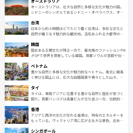
オーストラリア
部のニューオーリンズでは、音楽と美食が融合した独特の
ワイ島は見逃せない。また、定番の観光地といえばオアフ
文化が魅力。旅行者はアメリカの各地域で異なる魅力を楽
島だが、静かな自然を求めるならマウイ島やカウアイ島が
オーストラリアは、壮大な自然と多様な文化が魅力の国。
しみながら、その多様性と豊かな歴史を感じることができ
おすすめ。エメラルドグリーンに輝く海をはじめ、豊かな
シドニーのシンボルであるシドニー・オペラハウス、オー
るだろう。車でのロードトリップや列車の旅も、アメリカ
文化や歴史が息づいている。「アロハスピリット」と呼ば
ストラリア東海岸北部に広がる大サンゴ礁地帯グレートバ
ならではの贅沢な旅のスタイルだ。 なお、新着のアメリカ
台湾
れるおもてなしの心で訪れる人々を迎えてくれるハワイの
リアリーフや大陸中央部にそびえるウルル（エアーズロッ
情報は
コンテンツ一覧
を参照してほしい。
人々、おいしいローカルフードやハワイアンミュージッ
ク）、タスマニアの美しい原生林やケアンズの熱帯雨林な
日本から約４時間ほどでたどり着く台湾は、多彩な文化と
ク、伝統的なフラダンスなど、すべてがハワイの魅力を彩
ど、見どころがたくさん。また、カフェやワイン、オージ
自然が織りなす魅力的な観光地。活気あふれる大都市の台
っている。訪れるたびに新しい発見と感動が待っているハ
ービーフなどの食文化も豊かで、美味しいものであふれて
北やノスタルジックな町並みが人気な九份（ジォウフェ
ワイを、存分に味わってほしい。 なお、新着のハワイ情報
韓国
いる。アクティビティも充実しており、サーフィンやダイ
ン）、静ひつな山岳地帯である台湾東部など、都市の喧騒
は
コンテンツ一覧
を参照してほしい。
ビング、ハイキングなど、アウトドア好きにはたまらな
と山間の静けさが共存しており、訪れる人に新しい発見と
歴史ある王朝文化が残る一方で、最先端のファッションやK
い。オーストラリアの多彩な魅力を存分に味わいつくそ
驚きをもたらしてくれる。また、奥深い台湾の食文化も魅
-POPで世界を席巻している韓国。首都ソウルの宮殿や伝統
う。 なお、新着のオーストラリア情報は
コンテンツ一覧
を
力で、夜市などの屋台グルメから高級料理、ヘルシーで美
家屋が並ぶエリアでは韓国の歴史と文化に浸ることがで
参照してほしい。
ベトナム
容にもいいと評判のスイーツなど、バラエティ豊かな料理
き、地方に足を延ばせば四季折々の自然美を楽しむことが
が味わえる。 なお、新着の台湾情報は
コンテンツ一覧
を参
できる。そして、キムチや焼肉、絶品のストリートフード
豊かな自然と多様な文化が魅力的なベトナム。南北に細長
照してほしい。
まで、さまざまな韓国料理が待っている。夜には、韓国な
く伸びる国土には、広大な田園風景や青々とした山々、世
らではのナイトライフも堪能できる。あたたかいホスピタ
界遺産に登録された壮大な自然景観が点在し、都市部では
タイ
リティに包まれながら、韓国の多彩な魅力を心ゆくまで味
急速な発展と共に伝統が息づく。ハノイの古い町並みやホ
わってみてほしい。 なお、新着の韓国情報は
コンテンツ一
ーチミン市のフランス統治時代の建物も、独特の雰囲気を
タイは、東南アジアに位置する豊かな自然と歴史が息づく
覧
を参照してほしい。
醸し出している。また、バラエティの豊かさとおいしさで
国だ。首都バンコクは高層ビルが立ち並ぶ一方、伝統的な
世界中の食通を魅了してやまないベトナム料理も魅力のひ
寺院や市場がいたるところに点在し、古きよき文化と現代
香港
とつ。フォーやバインミー、ベトナムコーヒーなどは、ぜ
の活気が交差している。北部ではチェンマイなどの山岳地
ひ現地で味わいたい。どの地域を訪れてもあたたかい人々
帯で自然と触れ合い、南部ではプーケットやクラビの美し
アジアと西洋の文化が交わる香港は、特有のエネルギーを
が旅行者を迎えてくれるので、きっと忘れられない旅にな
いビーチでリゾート気分を楽しむことができる。タイ料理
もっている。ヴィクトリア湾に広がる壮大な景色、近未来
るはずだ。 なお、新着のベトナム情報は
コンテンツ一覧
を
は世界的に有名で、屋台から高級レストランまで味覚を刺
的なアートスポット、そして歴史と現代が融合した町並
参照してほしい。
シンガポール
激する。気候は一年中温暖で、どの季節にも異なる楽しみ
み、どこを訪れても感動するはず。観光スポットが密集し