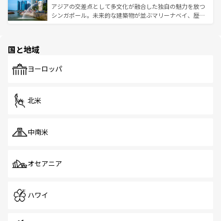
が待っている。親しみやすいタイの人々、仏教を中心とし
ており、効率よく見どころを回れるのも魅力。息をのむよ
アジアの交差点として多文化が融合した独自の魅力を放つ
た文化、そして多様な観光資源が、訪れる旅人を魅了し続
うな絶景から文化的な体験まで、香港を存分に楽しみ尽く
シンガポール。未来的な建築物が並ぶマリーナベイ、歴史
ける。 なお、新着のタイ情報は
コンテンツ一覧
を参照して
そう。 なお、新着の香港情報は
コンテンツ一覧
を参照して
と伝統を感じられるエスニックタウン、多数の緑豊かな公
ほしい。
ほしい。
園や自然保護区など、自然が調和した近代的な景観と文化
の多様性あふれるカラフルな町は、どこを歩いても新しい
国と地域
発見がある。さらに、治安のよさや充実した公共交通機関
も、旅行者にとっては魅力的なポイント。グルメも豊富
で、ホーカーズは地元の風情を楽しめる外せないスポット
ヨーロッパ
だ。訪れる人を飽きさせないシンガポールで、多様な魅力
を体感しよう。 なお、新着のシンガポール情報は
コンテン
ツ一覧
を参照してほしい。
北米
中南米
オセアニア
ハワイ