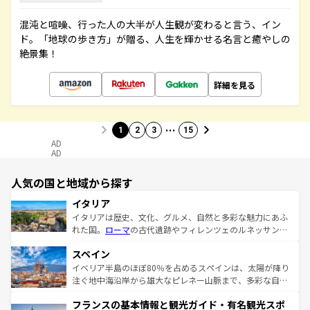
混沌と喧噪、行った人の大半が人生観が変わると言う、イン
ド。「地球の歩き方」が贈る、人生を輝かせる名言と癒やしの
絶景集！
詳細を見る
…
1
2
3
15
AD
AD
人気の国と地域から探す
イタリア
イタリアは歴史、文化、グルメ、自然と多彩な魅力にあふ
れた国。
ローマ
の古代遺跡やフィレンツェのルネッサンス
美術、ヴェネツィアの運河など、歴史あるスポットはもち
スペイン
ろん、トスカーナの美しい田園風景やアマルフィ海岸の絶
景など、自然景観も見逃せない。観光の合間には、本場の
イベリア半島のほぼ80％を占めるスペインは、太陽が降り
ピザやパスタなど、絶品のイタリア料理を堪能することも
注ぐ地中海沿岸から雄大なピレネー山脈まで、多彩な自然
できる。朝目覚めてから夜眠るまで、すべての瞬間を楽し
と文化が詰まったヨーロッパ屈指の旅行先だ。多様な地域
フランスの基本情報と観光ガイド・有名観光スポ
ませてくれるイタリアで、忘れられない旅をしてみよう！
文化が根付くこの国では、情熱的なフラメンコ、熱気あふ