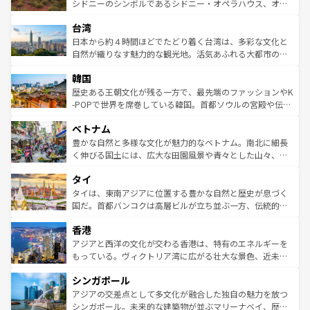
しみながら、その多様性と豊かな歴史を感じることができ
おすすめ。エメラルドグリーンに輝く海をはじめ、豊かな
シドニーのシンボルであるシドニー・オペラハウス、オー
るだろう。車でのロードトリップや列車の旅も、アメリカ
文化や歴史が息づいている。「アロハスピリット」と呼ば
ストラリア東海岸北部に広がる大サンゴ礁地帯グレートバ
ならではの贅沢な旅のスタイルだ。 なお、新着のアメリカ
台湾
れるおもてなしの心で訪れる人々を迎えてくれるハワイの
リアリーフや大陸中央部にそびえるウルル（エアーズロッ
情報は
コンテンツ一覧
を参照してほしい。
人々、おいしいローカルフードやハワイアンミュージッ
ク）、タスマニアの美しい原生林やケアンズの熱帯雨林な
日本から約４時間ほどでたどり着く台湾は、多彩な文化と
ク、伝統的なフラダンスなど、すべてがハワイの魅力を彩
ど、見どころがたくさん。また、カフェやワイン、オージ
自然が織りなす魅力的な観光地。活気あふれる大都市の台
っている。訪れるたびに新しい発見と感動が待っているハ
ービーフなどの食文化も豊かで、美味しいものであふれて
北やノスタルジックな町並みが人気な九份（ジォウフェ
ワイを、存分に味わってほしい。 なお、新着のハワイ情報
韓国
いる。アクティビティも充実しており、サーフィンやダイ
ン）、静ひつな山岳地帯である台湾東部など、都市の喧騒
は
コンテンツ一覧
を参照してほしい。
ビング、ハイキングなど、アウトドア好きにはたまらな
と山間の静けさが共存しており、訪れる人に新しい発見と
歴史ある王朝文化が残る一方で、最先端のファッションやK
い。オーストラリアの多彩な魅力を存分に味わいつくそ
驚きをもたらしてくれる。また、奥深い台湾の食文化も魅
-POPで世界を席巻している韓国。首都ソウルの宮殿や伝統
う。 なお、新着のオーストラリア情報は
コンテンツ一覧
を
力で、夜市などの屋台グルメから高級料理、ヘルシーで美
家屋が並ぶエリアでは韓国の歴史と文化に浸ることがで
参照してほしい。
ベトナム
容にもいいと評判のスイーツなど、バラエティ豊かな料理
き、地方に足を延ばせば四季折々の自然美を楽しむことが
が味わえる。 なお、新着の台湾情報は
コンテンツ一覧
を参
できる。そして、キムチや焼肉、絶品のストリートフード
豊かな自然と多様な文化が魅力的なベトナム。南北に細長
照してほしい。
まで、さまざまな韓国料理が待っている。夜には、韓国な
く伸びる国土には、広大な田園風景や青々とした山々、世
らではのナイトライフも堪能できる。あたたかいホスピタ
界遺産に登録された壮大な自然景観が点在し、都市部では
タイ
リティに包まれながら、韓国の多彩な魅力を心ゆくまで味
急速な発展と共に伝統が息づく。ハノイの古い町並みやホ
わってみてほしい。 なお、新着の韓国情報は
コンテンツ一
ーチミン市のフランス統治時代の建物も、独特の雰囲気を
タイは、東南アジアに位置する豊かな自然と歴史が息づく
覧
を参照してほしい。
醸し出している。また、バラエティの豊かさとおいしさで
国だ。首都バンコクは高層ビルが立ち並ぶ一方、伝統的な
世界中の食通を魅了してやまないベトナム料理も魅力のひ
寺院や市場がいたるところに点在し、古きよき文化と現代
香港
とつ。フォーやバインミー、ベトナムコーヒーなどは、ぜ
の活気が交差している。北部ではチェンマイなどの山岳地
ひ現地で味わいたい。どの地域を訪れてもあたたかい人々
帯で自然と触れ合い、南部ではプーケットやクラビの美し
アジアと西洋の文化が交わる香港は、特有のエネルギーを
が旅行者を迎えてくれるので、きっと忘れられない旅にな
いビーチでリゾート気分を楽しむことができる。タイ料理
もっている。ヴィクトリア湾に広がる壮大な景色、近未来
るはずだ。 なお、新着のベトナム情報は
コンテンツ一覧
を
は世界的に有名で、屋台から高級レストランまで味覚を刺
的なアートスポット、そして歴史と現代が融合した町並
参照してほしい。
シンガポール
激する。気候は一年中温暖で、どの季節にも異なる楽しみ
み、どこを訪れても感動するはず。観光スポットが密集し
が待っている。親しみやすいタイの人々、仏教を中心とし
ており、効率よく見どころを回れるのも魅力。息をのむよ
アジアの交差点として多文化が融合した独自の魅力を放つ
た文化、そして多様な観光資源が、訪れる旅人を魅了し続
うな絶景から文化的な体験まで、香港を存分に楽しみ尽く
シンガポール。未来的な建築物が並ぶマリーナベイ、歴史