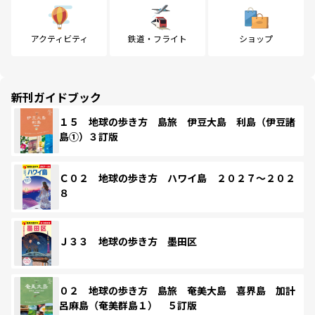
アクティビティ
鉄道・フライト
ショップ
新刊ガイドブック
１５ 地球の歩き方 島旅 伊豆大島 利島（伊豆諸
島①）３訂版
Ｃ０２ 地球の歩き方 ハワイ島 ２０２７～２０２
８
Ｊ３３ 地球の歩き方 墨田区
０２ 地球の歩き方 島旅 奄美大島 喜界島 加計
呂麻島（奄美群島１） ５訂版