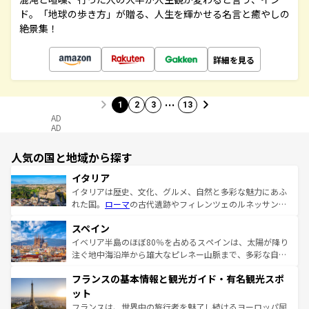
ド。「地球の歩き方」が贈る、人生を輝かせる名言と癒やしの
絶景集！
詳細を見る
…
1
2
3
13
AD
AD
人気の国と地域から探す
イタリア
イタリアは歴史、文化、グルメ、自然と多彩な魅力にあふ
れた国。
ローマ
の古代遺跡やフィレンツェのルネッサンス
美術、ヴェネツィアの運河など、歴史あるスポットはもち
スペイン
ろん、トスカーナの美しい田園風景やアマルフィ海岸の絶
景など、自然景観も見逃せない。観光の合間には、本場の
イベリア半島のほぼ80％を占めるスペインは、太陽が降り
ピザやパスタなど、絶品のイタリア料理を堪能することも
注ぐ地中海沿岸から雄大なピレネー山脈まで、多彩な自然
できる。朝目覚めてから夜眠るまで、すべての瞬間を楽し
と文化が詰まったヨーロッパ屈指の旅行先だ。多様な地域
フランスの基本情報と観光ガイド・有名観光スポ
ませてくれるイタリアで、忘れられない旅をしてみよう！
文化が根付くこの国では、情熱的なフラメンコ、熱気あふ
なお、新着のイタリア情報は
コンテンツ一覧
を参照してほ
れる闘牛、そして美味しいタパスが生活の一部となってい
ット
しい。
る。首都マドリードの洗練された雰囲気や、バルセロナの
フランスは、世界中の旅行者を魅了し続けるヨーロッパ屈