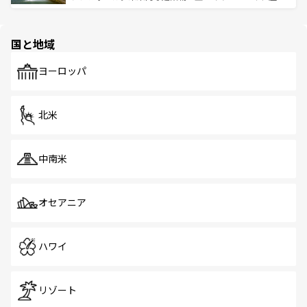
ける。 なお、新着のタイ情報は
コンテンツ一覧
を参照して
そう。 なお、新着の香港情報は
コンテンツ一覧
を参照して
と伝統を感じられるエスニックタウン、多数の緑豊かな公
ほしい。
ほしい。
園や自然保護区など、自然が調和した近代的な景観と文化
の多様性あふれるカラフルな町は、どこを歩いても新しい
国と地域
発見がある。さらに、治安のよさや充実した公共交通機関
も、旅行者にとっては魅力的なポイント。グルメも豊富
で、ホーカーズは地元の風情を楽しめる外せないスポット
ヨーロッパ
だ。訪れる人を飽きさせないシンガポールで、多様な魅力
を体感しよう。 なお、新着のシンガポール情報は
コンテン
ツ一覧
を参照してほしい。
北米
中南米
オセアニア
ハワイ
リゾート