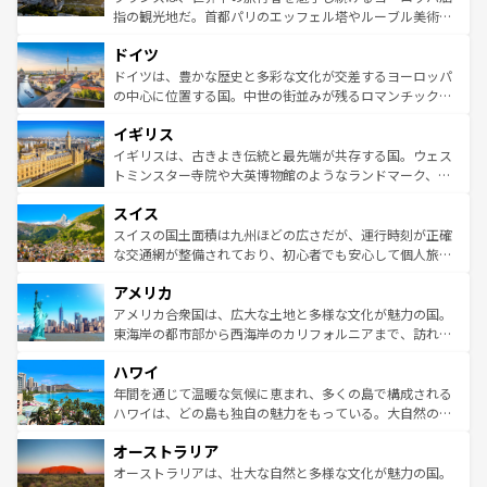
アートに溢れた街角から、地方では古代ローマ遺跡や中世
指の観光地だ。首都パリのエッフェル塔やルーブル美術館
の城塞都市、穏やかなビーチリゾートまで多彩な表情を見
といった象徴的なスポットから、田舎町の古風な美しさま
せる。地方によって風土や気候が異なるスペインはその個
ドイツ
で、幅広い魅力が詰まっている。華麗な宮殿、歴史的な大
性で訪れる人を魅了する。 なお、新着のスペイン情報は
コ
聖堂、美しいビーチ、そして豊かな自然が、訪れる者を心
ドイツは、豊かな歴史と多彩な文化が交差するヨーロッパ
ンテンツ一覧
を参照してほしい。
から魅了する。また、フランスは美食の国としても知ら
の中心に位置する国。中世の街並みが残るロマンチック街
れ、フランス料理はユネスコ無形文化遺産にも登録されて
道から、未来を先取りするようなモダンな都市まで多様な
イギリス
いる。シャンパンの発祥地であるランス、プロヴァンスの
顔を持つこの国は、どこを歩いても飽きることがない。ベ
香り高いラベンダー畑など、多彩な楽しみ方が可能だ。さ
ルリンの文化的活気、バイエルン州のアルプスの絶景、そ
イギリスは、古きよき伝統と最先端が共存する国。ウェス
らに、パリ以外の地域にも魅力が溢れており、どの街角に
してライン川沿いのワイン畑といった風景は必見。ビール
トミンスター寺院や大英博物館のようなランドマーク、歴
も豊かな歴史と文化が息づいている。パリ以外の個性あふ
とソーセージを味わいながら地元の人と過ごす楽しい時間
史ある大学都市、美しい丘陵地帯や牧歌的な風景など、エ
れる地方に足を運ぶとそれぞれで全く異なる文化を体験で
スイス
は、お酒好きな人にはぜひ体験してほしい。 なお、新着の
リアごとに異なる魅力がある。また、優雅なアフタヌーン
きるだろう。 なお、新着のフランス情報は
コンテンツ一覧
ドイツ情報は
コンテンツ一覧
を参照してほしい。
ティー、ビール好きにはたまらない英国パブ、サッカー観
スイスの国土面積は九州ほどの広さだが、運行時刻が正確
を参照してほしい。
戦など、本場だからこそできる体験も豊富。イギリスを旅
な交通網が整備されており、初心者でも安心して個人旅行
して楽しみつくそう。 なお、新着のイギリス情報は
コンテ
を楽しめる。日本同様に時刻表どおりの旅が可能だ。中世
アメリカ
ンツ一覧
を参照してほしい。
の建物がそのまま残る町や、スイスならではのユニークな
博物館もあり、アルプス観光だけでなく町歩きも満喫する
アメリカ合衆国は、広大な土地と多様な文化が魅力の国。
ことができる。国民の所得が高いため物価も高いが、旅行
東海岸の都市部から西海岸のカリフォルニアまで、訪れる
者向けの交通パス提供のサービスもあり、うまく活用すれ
場所ごとに異なる風景と体験が待っている。ニューヨーク
ハワイ
ば市内交通費無料で観光を楽しむこともできる。 なお、新
のような巨大都市は、観光、ショッピング、エンターテイ
着のスイス情報は
コンテンツ一覧
を参照してほしい。
ンメントが詰まった刺激的なスポットだ。一方、アメリカ
年間を通じて温暖な気候に恵まれ、多くの島で構成される
西部には大自然が広がり、グランドキャニオンやイエロー
ハワイは、どの島も独自の魅力をもっている。大自然の神
ストーン国立公園といった絶景が堪能できる。さらに、南
秘を感じたいなら、火山が生み出した壮大な景観を誇るハ
オーストラリア
部のニューオーリンズでは、音楽と美食が融合した独特の
ワイ島は見逃せない。また、定番の観光地といえばオアフ
文化が魅力。旅行者はアメリカの各地域で異なる魅力を楽
島だが、静かな自然を求めるならマウイ島やカウアイ島が
オーストラリアは、壮大な自然と多様な文化が魅力の国。