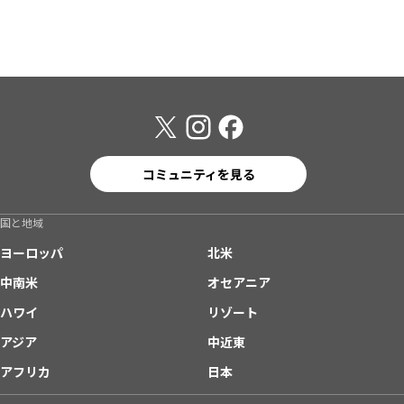
コミュニティを見る
国と地域
ヨーロッパ
北米
中南米
オセアニア
ハワイ
リゾート
アジア
中近東
アフリカ
日本