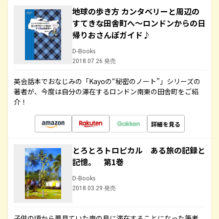
地球の歩き方 カンタベリーと周辺の
すてきな田舎町へ～ロンドンからの日
帰りおさんぽガイド♪
D-Books
2018.07.26 発売
英会話本でおなじみの「Kayoの“秘密のノート”」シリーズの
著者が、今度は自分の滞在するロンドン南東の田舎町をご紹
介！
詳細を見る
とろとろトロピカル ある旅の記録と
記憶。 第1巻
D-Books
2018.03.29 発売
子供の頃から夢見ていた南の島に滞在することになった筆者