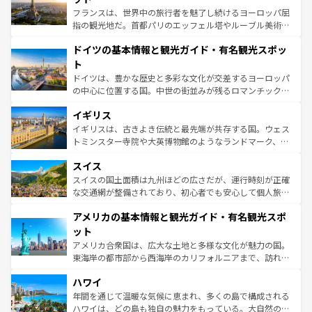
る。首都マドリードの洗練された雰囲気や、バルセロナの
フランスは、世界中の旅行者を魅了し続けるヨーロッパ屈
アートに溢れた街角から、地方では古代ローマ遺跡や中世
指の観光地だ。首都パリのエッフェル塔やルーブル美術館
の城塞都市、穏やかなビーチリゾートまで多彩な表情を見
といった象徴的なスポットから、田舎町の古風な美しさま
せる。地方によって風土や気候が異なるスペインはその個
ドイツの基本情報と観光ガイド・有名観光スポッ
で、幅広い魅力が詰まっている。華麗な宮殿、歴史的な大
性で訪れる人を魅了する。 なお、新着のスペイン情報は
コ
聖堂、美しいビーチ、そして豊かな自然が、訪れる者を心
ト
ンテンツ一覧
を参照してほしい。
から魅了する。また、フランスは美食の国としても知ら
ドイツは、豊かな歴史と多彩な文化が交差するヨーロッパ
れ、フランス料理はユネスコ無形文化遺産にも登録されて
の中心に位置する国。中世の街並みが残るロマンチック街
いる。シャンパンの発祥地であるランス、プロヴァンスの
道から、未来を先取りするようなモダンな都市まで多様な
香り高いラベンダー畑など、多彩な楽しみ方が可能だ。さ
イギリス
顔を持つこの国は、どこを歩いても飽きることがない。ベ
らに、パリ以外の地域にも魅力が溢れており、どの街角に
ルリンの文化的活気、バイエルン州のアルプスの絶景、そ
イギリスは、古きよき伝統と最先端が共存する国。ウェス
も豊かな歴史と文化が息づいている。パリ以外の個性あふ
してライン川沿いのワイン畑といった風景は必見。ビール
トミンスター寺院や大英博物館のようなランドマーク、歴
れる地方に足を運ぶとそれぞれで全く異なる文化を体験で
とソーセージを味わいながら地元の人と過ごす楽しい時間
史ある大学都市、美しい丘陵地帯や牧歌的な風景など、エ
きるだろう。 なお、新着のフランス情報は
コンテンツ一覧
スイス
は、お酒好きな人にはぜひ体験してほしい。 なお、新着の
リアごとに異なる魅力がある。また、優雅なアフタヌーン
を参照してほしい。
ドイツ情報は
コンテンツ一覧
を参照してほしい。
ティー、ビール好きにはたまらない英国パブ、サッカー観
スイスの国土面積は九州ほどの広さだが、運行時刻が正確
戦など、本場だからこそできる体験も豊富。イギリスを旅
な交通網が整備されており、初心者でも安心して個人旅行
して楽しみつくそう。 なお、新着のイギリス情報は
コンテ
を楽しめる。日本同様に時刻表どおりの旅が可能だ。中世
アメリカの基本情報と観光ガイド・有名観光スポ
ンツ一覧
を参照してほしい。
の建物がそのまま残る町や、スイスならではのユニークな
博物館もあり、アルプス観光だけでなく町歩きも満喫する
ット
ことができる。国民の所得が高いため物価も高いが、旅行
アメリカ合衆国は、広大な土地と多様な文化が魅力の国。
者向けの交通パス提供のサービスもあり、うまく活用すれ
東海岸の都市部から西海岸のカリフォルニアまで、訪れる
ば市内交通費無料で観光を楽しむこともできる。 なお、新
場所ごとに異なる風景と体験が待っている。ニューヨーク
着のスイス情報は
コンテンツ一覧
を参照してほしい。
ハワイ
のような巨大都市は、観光、ショッピング、エンターテイ
ンメントが詰まった刺激的なスポットだ。一方、アメリカ
年間を通じて温暖な気候に恵まれ、多くの島で構成される
西部には大自然が広がり、グランドキャニオンやイエロー
ハワイは、どの島も独自の魅力をもっている。大自然の神