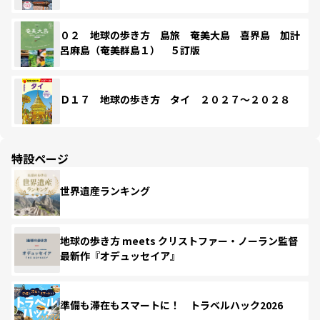
０２ 地球の歩き方 島旅 奄美大島 喜界島 加計
呂麻島（奄美群島１） ５訂版
Ｄ１７ 地球の歩き方 タイ ２０２７～２０２８
特設ページ
世界遺産ランキング
地球の歩き方 meets クリストファー・ノーラン監督
最新作『オデュッセイア』
準備も滞在もスマートに！ トラベルハック2026