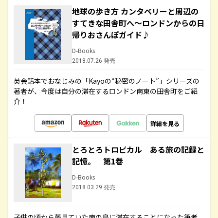
地球の歩き方 カンタベリーと周辺の
すてきな田舎町へ～ロンドンからの日
帰りおさんぽガイド♪
D-Books
2018.07.26 発売
英会話本でおなじみの「Kayoの“秘密のノート”」シリーズの
著者が、今度は自分の滞在するロンドン南東の田舎町をご紹
介！
詳細を見る
とろとろトロピカル ある旅の記録と
記憶。 第1巻
D-Books
2018.03.29 発売
子供の頃から夢見ていた南の島に滞在することになった筆者