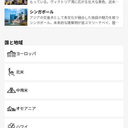
が旅行者を迎えてくれるので、きっと忘れられない旅にな
いビーチでリゾート気分を楽しむことができる。タイ料理
もっている。ヴィクトリア湾に広がる壮大な景色、近未来
るはずだ。 なお、新着のベトナム情報は
コンテンツ一覧
を
は世界的に有名で、屋台から高級レストランまで味覚を刺
的なアートスポット、そして歴史と現代が融合した町並
参照してほしい。
シンガポール
激する。気候は一年中温暖で、どの季節にも異なる楽しみ
み、どこを訪れても感動するはず。観光スポットが密集し
が待っている。親しみやすいタイの人々、仏教を中心とし
ており、効率よく見どころを回れるのも魅力。息をのむよ
アジアの交差点として多文化が融合した独自の魅力を放つ
た文化、そして多様な観光資源が、訪れる旅人を魅了し続
うな絶景から文化的な体験まで、香港を存分に楽しみ尽く
シンガポール。未来的な建築物が並ぶマリーナベイ、歴史
ける。 なお、新着のタイ情報は
コンテンツ一覧
を参照して
そう。 なお、新着の香港情報は
コンテンツ一覧
を参照して
と伝統を感じられるエスニックタウン、多数の緑豊かな公
ほしい。
ほしい。
園や自然保護区など、自然が調和した近代的な景観と文化
の多様性あふれるカラフルな町は、どこを歩いても新しい
国と地域
発見がある。さらに、治安のよさや充実した公共交通機関
も、旅行者にとっては魅力的なポイント。グルメも豊富
で、ホーカーズは地元の風情を楽しめる外せないスポット
ヨーロッパ
だ。訪れる人を飽きさせないシンガポールで、多様な魅力
を体感しよう。 なお、新着のシンガポール情報は
コンテン
ツ一覧
を参照してほしい。
北米
中南米
オセアニア
ハワイ