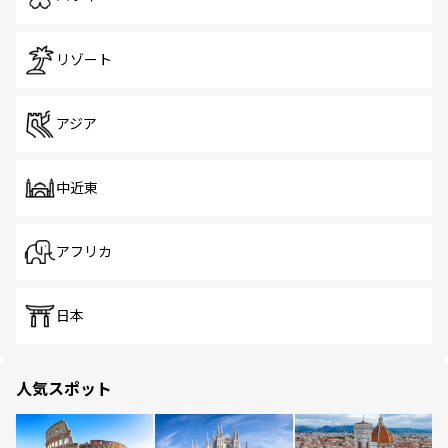
リゾート
アジア
中近東
アフリカ
日本
人気スポット