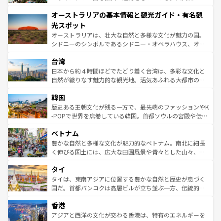
ストーン国立公園といった絶景が堪能できる。さらに、南
秘を感じたいなら、火山が生み出した壮大な景観を誇るハ
オーストラリアの基本情報と観光ガイド・有名観
部のニューオーリンズでは、音楽と美食が融合した独特の
ワイ島は見逃せない。また、定番の観光地といえばオアフ
文化が魅力。旅行者はアメリカの各地域で異なる魅力を楽
島だが、静かな自然を求めるならマウイ島やカウアイ島が
光スポット
しみながら、その多様性と豊かな歴史を感じることができ
おすすめ。エメラルドグリーンに輝く海をはじめ、豊かな
オーストラリアは、壮大な自然と多様な文化が魅力の国。
るだろう。車でのロードトリップや列車の旅も、アメリカ
文化や歴史が息づいている。「アロハスピリット」と呼ば
シドニーのシンボルであるシドニー・オペラハウス、オー
ならではの贅沢な旅のスタイルだ。 なお、新着のアメリカ
れるおもてなしの心で訪れる人々を迎えてくれるハワイの
ストラリア東海岸北部に広がる大サンゴ礁地帯グレートバ
情報は
コンテンツ一覧
を参照してほしい。
人々、おいしいローカルフードやハワイアンミュージッ
台湾
リアリーフや大陸中央部にそびえるウルル（エアーズロッ
ク、伝統的なフラダンスなど、すべてがハワイの魅力を彩
ク）、タスマニアの美しい原生林やケアンズの熱帯雨林な
日本から約４時間ほどでたどり着く台湾は、多彩な文化と
っている。訪れるたびに新しい発見と感動が待っているハ
ど、見どころがたくさん。また、カフェやワイン、オージ
自然が織りなす魅力的な観光地。活気あふれる大都市の台
ワイを、存分に味わってほしい。 なお、新着のハワイ情報
ービーフなどの食文化も豊かで、美味しいものであふれて
北やノスタルジックな町並みが人気な九份（ジォウフェ
は
コンテンツ一覧
を参照してほしい。
韓国
いる。アクティビティも充実しており、サーフィンやダイ
ン）、静ひつな山岳地帯である台湾東部など、都市の喧騒
ビング、ハイキングなど、アウトドア好きにはたまらな
と山間の静けさが共存しており、訪れる人に新しい発見と
歴史ある王朝文化が残る一方で、最先端のファッションやK
い。オーストラリアの多彩な魅力を存分に味わいつくそ
驚きをもたらしてくれる。また、奥深い台湾の食文化も魅
-POPで世界を席巻している韓国。首都ソウルの宮殿や伝統
う。 なお、新着のオーストラリア情報は
コンテンツ一覧
を
力で、夜市などの屋台グルメから高級料理、ヘルシーで美
家屋が並ぶエリアでは韓国の歴史と文化に浸ることがで
参照してほしい。
ベトナム
容にもいいと評判のスイーツなど、バラエティ豊かな料理
き、地方に足を延ばせば四季折々の自然美を楽しむことが
が味わえる。 なお、新着の台湾情報は
コンテンツ一覧
を参
できる。そして、キムチや焼肉、絶品のストリートフード
豊かな自然と多様な文化が魅力的なベトナム。南北に細長
照してほしい。
まで、さまざまな韓国料理が待っている。夜には、韓国な
く伸びる国土には、広大な田園風景や青々とした山々、世
らではのナイトライフも堪能できる。あたたかいホスピタ
界遺産に登録された壮大な自然景観が点在し、都市部では
タイ
リティに包まれながら、韓国の多彩な魅力を心ゆくまで味
急速な発展と共に伝統が息づく。ハノイの古い町並みやホ
わってみてほしい。 なお、新着の韓国情報は
コンテンツ一
ーチミン市のフランス統治時代の建物も、独特の雰囲気を
タイは、東南アジアに位置する豊かな自然と歴史が息づく
覧
を参照してほしい。
醸し出している。また、バラエティの豊かさとおいしさで
国だ。首都バンコクは高層ビルが立ち並ぶ一方、伝統的な
世界中の食通を魅了してやまないベトナム料理も魅力のひ
寺院や市場がいたるところに点在し、古きよき文化と現代
香港
とつ。フォーやバインミー、ベトナムコーヒーなどは、ぜ
の活気が交差している。北部ではチェンマイなどの山岳地
ひ現地で味わいたい。どの地域を訪れてもあたたかい人々
帯で自然と触れ合い、南部ではプーケットやクラビの美し
アジアと西洋の文化が交わる香港は、特有のエネルギーを