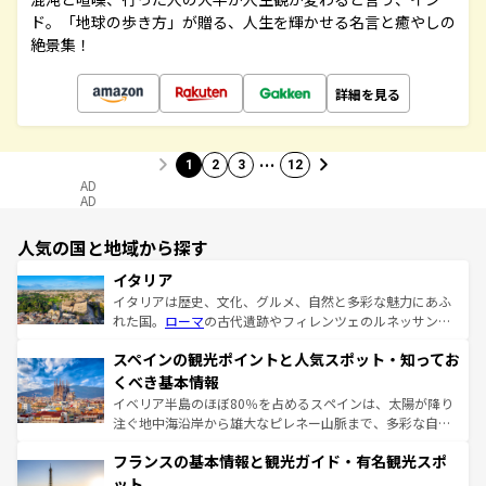
ド。「地球の歩き方」が贈る、人生を輝かせる名言と癒やしの
絶景集！
詳細を見る
…
1
2
3
12
AD
AD
人気の国と地域から探す
イタリア
イタリアは歴史、文化、グルメ、自然と多彩な魅力にあふ
れた国。
ローマ
の古代遺跡やフィレンツェのルネッサンス
美術、ヴェネツィアの運河など、歴史あるスポットはもち
スペインの観光ポイントと人気スポット・知ってお
ろん、トスカーナの美しい田園風景やアマルフィ海岸の絶
景など、自然景観も見逃せない。観光の合間には、本場の
くべき基本情報
ピザやパスタなど、絶品のイタリア料理を堪能することも
イベリア半島のほぼ80％を占めるスペインは、太陽が降り
できる。朝目覚めてから夜眠るまで、すべての瞬間を楽し
注ぐ地中海沿岸から雄大なピレネー山脈まで、多彩な自然
ませてくれるイタリアで、忘れられない旅をしてみよう！
と文化が詰まったヨーロッパ屈指の旅行先だ。多様な地域
なお、新着のイタリア情報は
コンテンツ一覧
を参照してほ
フランスの基本情報と観光ガイド・有名観光スポ
文化が根付くこの国では、情熱的なフラメンコ、熱気あふ
しい。
れる闘牛、そして美味しいタパスが生活の一部となってい
ット