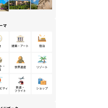
ーマ
食
建築・アート
宿泊
ト・
世界遺産
リゾート
戦
鉄道・
ビティ
ショップ
フライト