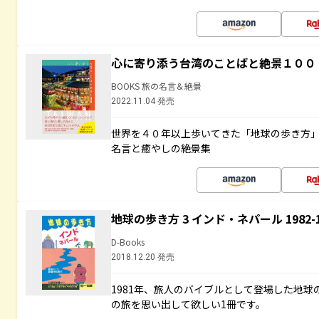
心に寄り添う台湾のことばと絶景１００
BOOKS 旅の名言＆絶景
2022.11.04 発売
世界を４０年以上歩いてきた「地球の歩き方
名言と癒やしの絶景集
地球の歩き方 3 インド・ネパール 1982
D-Books
2018.12.20 発売
1981年、旅人のバイブルとして登場した地
の旅を思い出して欲しい1冊です。