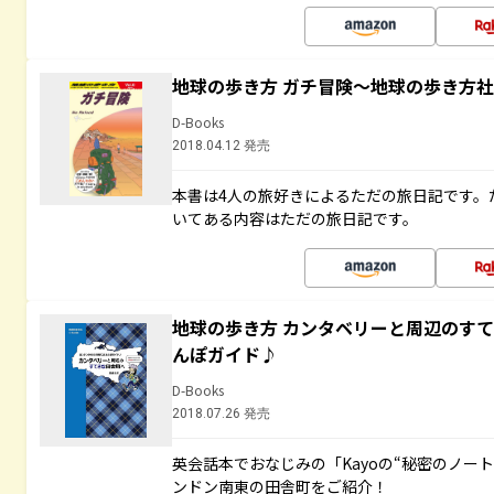
地球の歩き方 ガチ冒険～地球の歩き方
D-Books
2018.04.12 発売
本書は4人の旅好きによるただの旅日記です。
いてある内容はただの旅日記です。
地球の歩き方 カンタベリーと周辺のす
んぽガイド♪
D-Books
2018.07.26 発売
英会話本でおなじみの「Kayoの“秘密のノー
ンドン南東の田舎町をご紹介！