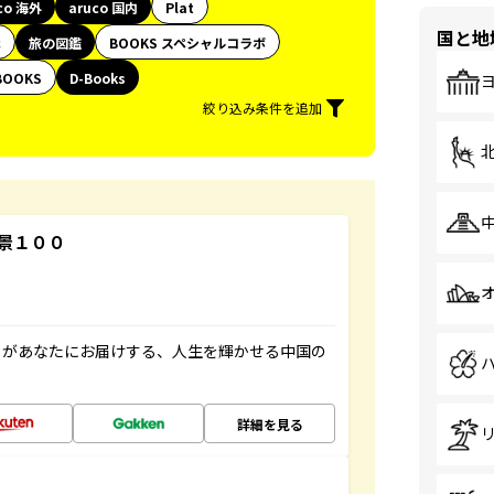
co 海外
aruco 国内
Plat
国と地
代
旅の図鑑
BOOKS スペシャルコラボ
BOOKS
D-Books
絞り込み条件を追加
景１００
」があなたにお届けする、人生を輝かせる中国の
詳細を見る