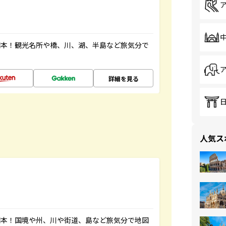
図本！観光名所や橋、川、湖、半島など旅気分で
詳細を見る
人気ス
図本！国境や州、川や街道、島など旅気分で地図