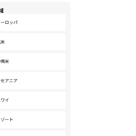
域
ヨーロッパ
北米
中南米
オセアニア
ハワイ
リゾート