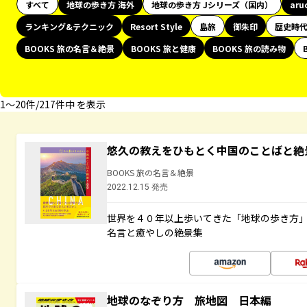
すべて
地球の歩き方 海外
地球の歩き方 Jシリーズ（国内）
aru
ランキング&テクニック
Resort Style
島旅
御朱印
歴史時
BOOKS 旅の名言＆絶景
BOOKS 旅と健康
BOOKS 旅の読み物
1〜20件/217件中 を表示
悠久の教えをひもとく中国のことばと絶
BOOKS 旅の名言＆絶景
2022.12.15 発売
世界を４０年以上歩いてきた「地球の歩き方
名言と癒やしの絶景集
地球のなぞり方 旅地図 日本編