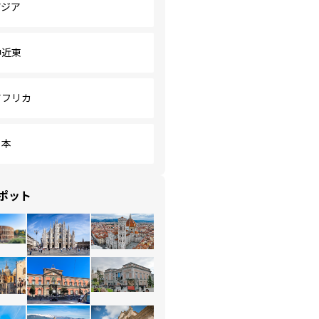
アジア
中近東
アフリカ
日本
ポット