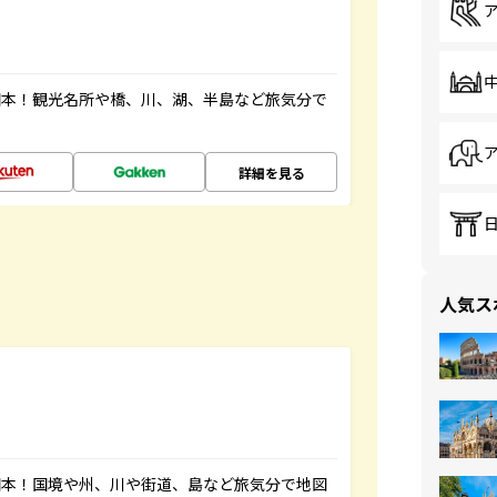
図本！観光名所や橋、川、湖、半島など旅気分で
詳細を見る
人気ス
図本！国境や州、川や街道、島など旅気分で地図