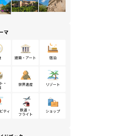
ーマ
食
建築・アート
宿泊
ト・
世界遺産
リゾート
戦
鉄道・
ビティ
ショップ
フライト