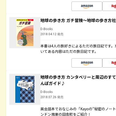
地球の歩き方 ガチ冒険～地球の歩き方
D-Books
2018.04.12 発売
本書は4人の旅好きによるただの旅日記です。
いてある内容はただの旅日記です。
地球の歩き方 カンタベリーと周辺のす
んぽガイド♪
D-Books
2018.07.26 発売
英会話本でおなじみの「Kayoの“秘密のノー
ンドン南東の田舎町をご紹介！