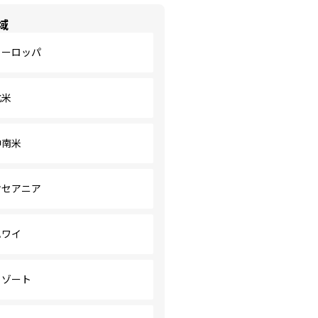
域
ヨーロッパ
北米
中南米
オセアニア
ハワイ
リゾート