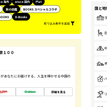
co 海外
aruco 国内
Plat
国と地
旅の図鑑
BOOKS スペシャルコラボ
BOOKS
D-Books
絞り込み条件を追加
景１００
」があなたにお届けする、人生を輝かせる中国の
詳細を見る