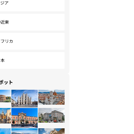
アジア
中近東
アフリカ
日本
ポット