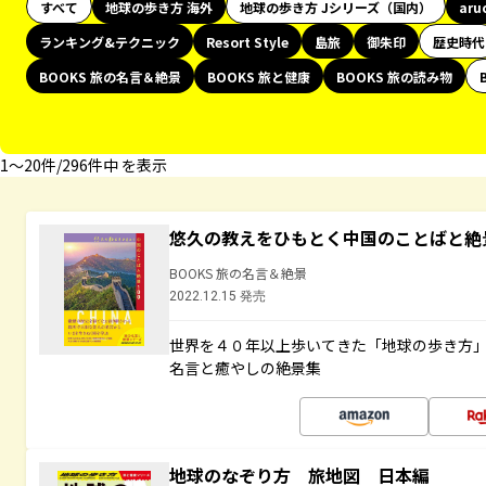
すべて
地球の歩き方 海外
地球の歩き方 Jシリーズ（国内）
aru
ランキング&テクニック
Resort Style
島旅
御朱印
歴史時代
BOOKS 旅の名言＆絶景
BOOKS 旅と健康
BOOKS 旅の読み物
1〜20件/296件中 を表示
悠久の教えをひもとく中国のことばと絶
BOOKS 旅の名言＆絶景
2022.12.15 発売
世界を４０年以上歩いてきた「地球の歩き方
名言と癒やしの絶景集
地球のなぞり方 旅地図 日本編