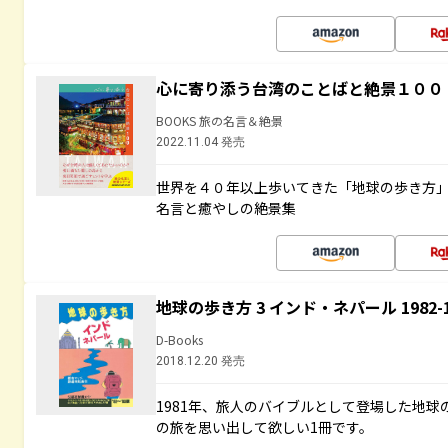
心に寄り添う台湾のことばと絶景１００
BOOKS 旅の名言＆絶景
2022.11.04 発売
世界を４０年以上歩いてきた「地球の歩き方
名言と癒やしの絶景集
地球の歩き方 3 インド・ネパール 1982
D-Books
2018.12.20 発売
1981年、旅人のバイブルとして登場した地
の旅を思い出して欲しい1冊です。