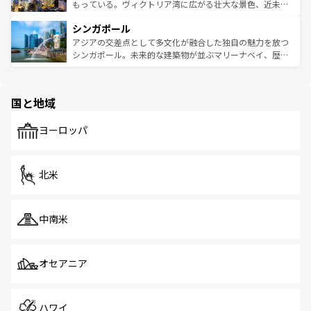
が旅行者を迎えてくれるので、きっと忘れられない旅にな
いビーチでリゾート気分を楽しむことができる。タイ料理
もっている。ヴィクトリア湾に広がる壮大な景色、近未来
るはずだ。 なお、新着のベトナム情報は
コンテンツ一覧
を
は世界的に有名で、屋台から高級レストランまで味覚を刺
的なアートスポット、そして歴史と現代が融合した町並
参照してほしい。
シンガポール
激する。気候は一年中温暖で、どの季節にも異なる楽しみ
み、どこを訪れても感動するはず。観光スポットが密集し
が待っている。親しみやすいタイの人々、仏教を中心とし
ており、効率よく見どころを回れるのも魅力。息をのむよ
アジアの交差点として多文化が融合した独自の魅力を放つ
た文化、そして多様な観光資源が、訪れる旅人を魅了し続
うな絶景から文化的な体験まで、香港を存分に楽しみ尽く
シンガポール。未来的な建築物が並ぶマリーナベイ、歴史
ける。 なお、新着のタイ情報は
コンテンツ一覧
を参照して
そう。 なお、新着の香港情報は
コンテンツ一覧
を参照して
と伝統を感じられるエスニックタウン、多数の緑豊かな公
ほしい。
ほしい。
園や自然保護区など、自然が調和した近代的な景観と文化
の多様性あふれるカラフルな町は、どこを歩いても新しい
国と地域
発見がある。さらに、治安のよさや充実した公共交通機関
も、旅行者にとっては魅力的なポイント。グルメも豊富
で、ホーカーズは地元の風情を楽しめる外せないスポット
ヨーロッパ
だ。訪れる人を飽きさせないシンガポールで、多様な魅力
を体感しよう。 なお、新着のシンガポール情報は
コンテン
ツ一覧
を参照してほしい。
北米
中南米
オセアニア
ハワイ