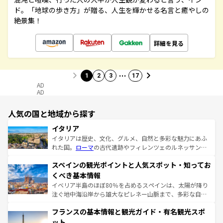
ド。「地球の歩き方」が贈る、人生を輝かせる名言と癒やしの
絶景集！
詳細を見る
…
1
2
3
17
AD
AD
人気の国と地域から探す
イタリア
イタリアは歴史、文化、グルメ、自然と多彩な魅力にあふ
れた国。
ローマ
の古代遺跡やフィレンツェのルネッサンス
美術、ヴェネツィアの運河など、歴史あるスポットはもち
スペインの観光ポイントと人気スポット・知ってお
ろん、トスカーナの美しい田園風景やアマルフィ海岸の絶
景など、自然景観も見逃せない。観光の合間には、本場の
くべき基本情報
ピザやパスタなど、絶品のイタリア料理を堪能することも
イベリア半島のほぼ80％を占めるスペインは、太陽が降り
できる。朝目覚めてから夜眠るまで、すべての瞬間を楽し
注ぐ地中海沿岸から雄大なピレネー山脈まで、多彩な自然
ませてくれるイタリアで、忘れられない旅をしてみよう！
と文化が詰まったヨーロッパ屈指の旅行先だ。多様な地域
なお、新着のイタリア情報は
コンテンツ一覧
を参照してほ
フランスの基本情報と観光ガイド・有名観光スポ
文化が根付くこの国では、情熱的なフラメンコ、熱気あふ
しい。
れる闘牛、そして美味しいタパスが生活の一部となってい
ット