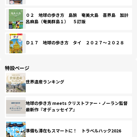
０２ 地球の歩き方 島旅 奄美大島 喜界島 加計
呂麻島（奄美群島１） ５訂版
Ｄ１７ 地球の歩き方 タイ ２０２７～２０２８
特設ページ
世界遺産ランキング
地球の歩き方 meets クリストファー・ノーラン監督
最新作『オデュッセイア』
準備も滞在もスマートに！ トラベルハック2026