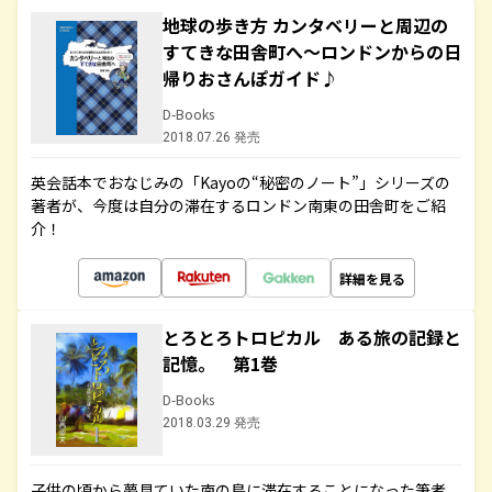
地球の歩き方 カンタベリーと周辺の
すてきな田舎町へ～ロンドンからの日
帰りおさんぽガイド♪
D-Books
2018.07.26 発売
英会話本でおなじみの「Kayoの“秘密のノート”」シリーズの
著者が、今度は自分の滞在するロンドン南東の田舎町をご紹
介！
詳細を見る
とろとろトロピカル ある旅の記録と
記憶。 第1巻
D-Books
2018.03.29 発売
子供の頃から夢見ていた南の島に滞在することになった筆者