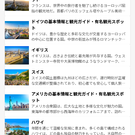
る。首都マドリードの洗練された雰囲気や、バルセロナの
フランスは、世界中の旅行者を魅了し続けるヨーロッパ屈
アートに溢れた街角から、地方では古代ローマ遺跡や中世
指の観光地だ。首都パリのエッフェル塔やルーブル美術館
の城塞都市、穏やかなビーチリゾートまで多彩な表情を見
といった象徴的なスポットから、田舎町の古風な美しさま
せる。地方によって風土や気候が異なるスペインはその個
ドイツの基本情報と観光ガイド・有名観光スポッ
で、幅広い魅力が詰まっている。華麗な宮殿、歴史的な大
性で訪れる人を魅了する。 なお、新着のスペイン情報は
コ
聖堂、美しいビーチ、そして豊かな自然が、訪れる者を心
ト
ンテンツ一覧
を参照してほしい。
から魅了する。また、フランスは美食の国としても知ら
ドイツは、豊かな歴史と多彩な文化が交差するヨーロッパ
れ、フランス料理はユネスコ無形文化遺産にも登録されて
の中心に位置する国。中世の街並みが残るロマンチック街
いる。シャンパンの発祥地であるランス、プロヴァンスの
道から、未来を先取りするようなモダンな都市まで多様な
香り高いラベンダー畑など、多彩な楽しみ方が可能だ。さ
イギリス
顔を持つこの国は、どこを歩いても飽きることがない。ベ
らに、パリ以外の地域にも魅力が溢れており、どの街角に
ルリンの文化的活気、バイエルン州のアルプスの絶景、そ
イギリスは、古きよき伝統と最先端が共存する国。ウェス
も豊かな歴史と文化が息づいている。パリ以外の個性あふ
してライン川沿いのワイン畑といった風景は必見。ビール
トミンスター寺院や大英博物館のようなランドマーク、歴
れる地方に足を運ぶとそれぞれで全く異なる文化を体験で
とソーセージを味わいながら地元の人と過ごす楽しい時間
史ある大学都市、美しい丘陵地帯や牧歌的な風景など、エ
きるだろう。 なお、新着のフランス情報は
コンテンツ一覧
スイス
は、お酒好きな人にはぜひ体験してほしい。 なお、新着の
リアごとに異なる魅力がある。また、優雅なアフタヌーン
を参照してほしい。
ドイツ情報は
コンテンツ一覧
を参照してほしい。
ティー、ビール好きにはたまらない英国パブ、サッカー観
スイスの国土面積は九州ほどの広さだが、運行時刻が正確
戦など、本場だからこそできる体験も豊富。イギリスを旅
な交通網が整備されており、初心者でも安心して個人旅行
して楽しみつくそう。 なお、新着のイギリス情報は
コンテ
を楽しめる。日本同様に時刻表どおりの旅が可能だ。中世
アメリカの基本情報と観光ガイド・有名観光スポ
ンツ一覧
を参照してほしい。
の建物がそのまま残る町や、スイスならではのユニークな
博物館もあり、アルプス観光だけでなく町歩きも満喫する
ット
ことができる。国民の所得が高いため物価も高いが、旅行
アメリカ合衆国は、広大な土地と多様な文化が魅力の国。
者向けの交通パス提供のサービスもあり、うまく活用すれ
東海岸の都市部から西海岸のカリフォルニアまで、訪れる
ば市内交通費無料で観光を楽しむこともできる。 なお、新
場所ごとに異なる風景と体験が待っている。ニューヨーク
着のスイス情報は
コンテンツ一覧
を参照してほしい。
ハワイ
のような巨大都市は、観光、ショッピング、エンターテイ
ンメントが詰まった刺激的なスポットだ。一方、アメリカ
年間を通じて温暖な気候に恵まれ、多くの島で構成される
西部には大自然が広がり、グランドキャニオンやイエロー
ハワイは、どの島も独自の魅力をもっている。大自然の神