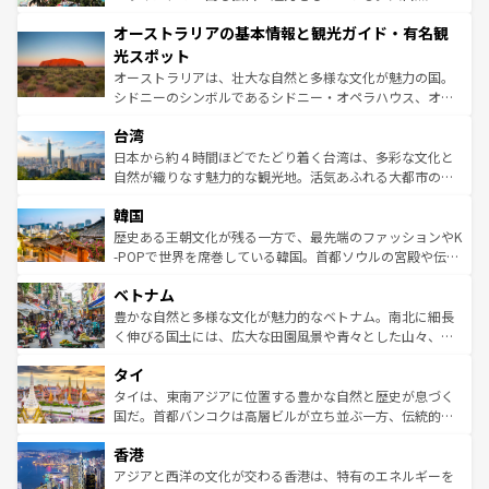
ストーン国立公園といった絶景が堪能できる。さらに、南
秘を感じたいなら、火山が生み出した壮大な景観を誇るハ
オーストラリアの基本情報と観光ガイド・有名観
部のニューオーリンズでは、音楽と美食が融合した独特の
ワイ島は見逃せない。また、定番の観光地といえばオアフ
文化が魅力。旅行者はアメリカの各地域で異なる魅力を楽
島だが、静かな自然を求めるならマウイ島やカウアイ島が
光スポット
しみながら、その多様性と豊かな歴史を感じることができ
おすすめ。エメラルドグリーンに輝く海をはじめ、豊かな
オーストラリアは、壮大な自然と多様な文化が魅力の国。
るだろう。車でのロードトリップや列車の旅も、アメリカ
文化や歴史が息づいている。「アロハスピリット」と呼ば
シドニーのシンボルであるシドニー・オペラハウス、オー
ならではの贅沢な旅のスタイルだ。 なお、新着のアメリカ
れるおもてなしの心で訪れる人々を迎えてくれるハワイの
ストラリア東海岸北部に広がる大サンゴ礁地帯グレートバ
情報は
コンテンツ一覧
を参照してほしい。
人々、おいしいローカルフードやハワイアンミュージッ
台湾
リアリーフや大陸中央部にそびえるウルル（エアーズロッ
ク、伝統的なフラダンスなど、すべてがハワイの魅力を彩
ク）、タスマニアの美しい原生林やケアンズの熱帯雨林な
日本から約４時間ほどでたどり着く台湾は、多彩な文化と
っている。訪れるたびに新しい発見と感動が待っているハ
ど、見どころがたくさん。また、カフェやワイン、オージ
自然が織りなす魅力的な観光地。活気あふれる大都市の台
ワイを、存分に味わってほしい。 なお、新着のハワイ情報
ービーフなどの食文化も豊かで、美味しいものであふれて
北やノスタルジックな町並みが人気な九份（ジォウフェ
は
コンテンツ一覧
を参照してほしい。
韓国
いる。アクティビティも充実しており、サーフィンやダイ
ン）、静ひつな山岳地帯である台湾東部など、都市の喧騒
ビング、ハイキングなど、アウトドア好きにはたまらな
と山間の静けさが共存しており、訪れる人に新しい発見と
歴史ある王朝文化が残る一方で、最先端のファッションやK
い。オーストラリアの多彩な魅力を存分に味わいつくそ
驚きをもたらしてくれる。また、奥深い台湾の食文化も魅
-POPで世界を席巻している韓国。首都ソウルの宮殿や伝統
う。 なお、新着のオーストラリア情報は
コンテンツ一覧
を
力で、夜市などの屋台グルメから高級料理、ヘルシーで美
家屋が並ぶエリアでは韓国の歴史と文化に浸ることがで
参照してほしい。
ベトナム
容にもいいと評判のスイーツなど、バラエティ豊かな料理
き、地方に足を延ばせば四季折々の自然美を楽しむことが
が味わえる。 なお、新着の台湾情報は
コンテンツ一覧
を参
できる。そして、キムチや焼肉、絶品のストリートフード
豊かな自然と多様な文化が魅力的なベトナム。南北に細長
照してほしい。
まで、さまざまな韓国料理が待っている。夜には、韓国な
く伸びる国土には、広大な田園風景や青々とした山々、世
らではのナイトライフも堪能できる。あたたかいホスピタ
界遺産に登録された壮大な自然景観が点在し、都市部では
タイ
リティに包まれながら、韓国の多彩な魅力を心ゆくまで味
急速な発展と共に伝統が息づく。ハノイの古い町並みやホ
わってみてほしい。 なお、新着の韓国情報は
コンテンツ一
ーチミン市のフランス統治時代の建物も、独特の雰囲気を
タイは、東南アジアに位置する豊かな自然と歴史が息づく
覧
を参照してほしい。
醸し出している。また、バラエティの豊かさとおいしさで
国だ。首都バンコクは高層ビルが立ち並ぶ一方、伝統的な
世界中の食通を魅了してやまないベトナム料理も魅力のひ
寺院や市場がいたるところに点在し、古きよき文化と現代
香港
とつ。フォーやバインミー、ベトナムコーヒーなどは、ぜ
の活気が交差している。北部ではチェンマイなどの山岳地
ひ現地で味わいたい。どの地域を訪れてもあたたかい人々
帯で自然と触れ合い、南部ではプーケットやクラビの美し
アジアと西洋の文化が交わる香港は、特有のエネルギーを