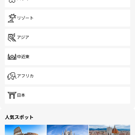
リゾート
アジア
中近東
アフリカ
日本
人気スポット