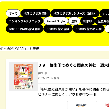
すべて
地球の歩き方 海外
地球の歩き方 Jシリーズ（国内）
aru
ランキング&テクニック
Resort Style
島旅
御朱印
歴史時
BOOKS 旅の名言＆絶景
BOOKS 旅と健康
BOOKS 旅の読み物
41〜60件/313件中 を表示
０９ 御朱印でめぐる関東の神社 週末
御朱印
2025.02.06 発売
「御利益と御朱印が凄い」を基準に関東にあ
ビギナーに優しく、ツウも納得の一冊。