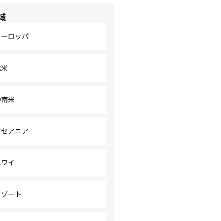
域
ヨーロッパ
北米
中南米
オセアニア
ハワイ
リゾート