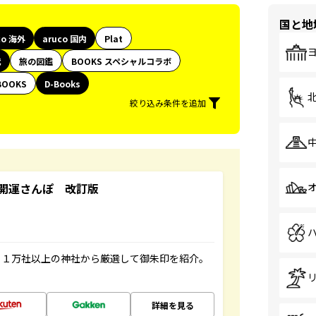
国と地
co 海外
aruco 国内
Plat
代
旅の図鑑
BOOKS スペシャルコラボ
BOOKS
D-Books
絞り込み条件を追加
開運さんぽ 改訂版
る１万社以上の神社から厳選して御朱印を紹介。
詳細を見る