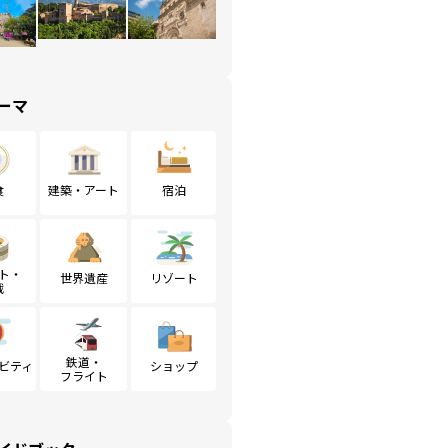
ーマ
食
建築・アート
宿泊
ト・
世界遺産
リゾート
戦
鉄道・
ビティ
ショップ
フライト