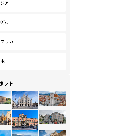
アジア
中近東
アフリカ
日本
ポット