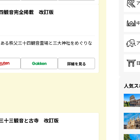
四観音完全掲載 改訂版
である秩父三十四観音霊場と三大神社をめぐりな
詳細を見る
人気ス
三十三観音と古寺 改訂版