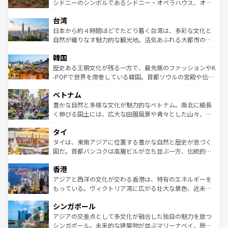
しみながら、その多様性と豊かな歴史を感じることができ
おすすめ。エメラルドグリーンに輝く海をはじめ、豊かな
シドニーのシンボルであるシドニー・オペラハウス、オー
るだろう。車でのロードトリップや列車の旅も、アメリカ
文化や歴史が息づいている。「アロハスピリット」と呼ば
ストラリア東海岸北部に広がる大サンゴ礁地帯グレートバ
ならではの贅沢な旅のスタイルだ。 なお、新着のアメリカ
台湾
れるおもてなしの心で訪れる人々を迎えてくれるハワイの
リアリーフや大陸中央部にそびえるウルル（エアーズロッ
情報は
コンテンツ一覧
を参照してほしい。
人々、おいしいローカルフードやハワイアンミュージッ
ク）、タスマニアの美しい原生林やケアンズの熱帯雨林な
日本から約４時間ほどでたどり着く台湾は、多彩な文化と
ク、伝統的なフラダンスなど、すべてがハワイの魅力を彩
ど、見どころがたくさん。また、カフェやワイン、オージ
自然が織りなす魅力的な観光地。活気あふれる大都市の台
っている。訪れるたびに新しい発見と感動が待っているハ
ービーフなどの食文化も豊かで、美味しいものであふれて
北やノスタルジックな町並みが人気な九份（ジォウフェ
ワイを、存分に味わってほしい。 なお、新着のハワイ情報
韓国
いる。アクティビティも充実しており、サーフィンやダイ
ン）、静ひつな山岳地帯である台湾東部など、都市の喧騒
は
コンテンツ一覧
を参照してほしい。
ビング、ハイキングなど、アウトドア好きにはたまらな
と山間の静けさが共存しており、訪れる人に新しい発見と
歴史ある王朝文化が残る一方で、最先端のファッションやK
い。オーストラリアの多彩な魅力を存分に味わいつくそ
驚きをもたらしてくれる。また、奥深い台湾の食文化も魅
-POPで世界を席巻している韓国。首都ソウルの宮殿や伝統
う。 なお、新着のオーストラリア情報は
コンテンツ一覧
を
力で、夜市などの屋台グルメから高級料理、ヘルシーで美
家屋が並ぶエリアでは韓国の歴史と文化に浸ることがで
参照してほしい。
ベトナム
容にもいいと評判のスイーツなど、バラエティ豊かな料理
き、地方に足を延ばせば四季折々の自然美を楽しむことが
が味わえる。 なお、新着の台湾情報は
コンテンツ一覧
を参
できる。そして、キムチや焼肉、絶品のストリートフード
豊かな自然と多様な文化が魅力的なベトナム。南北に細長
照してほしい。
まで、さまざまな韓国料理が待っている。夜には、韓国な
く伸びる国土には、広大な田園風景や青々とした山々、世
らではのナイトライフも堪能できる。あたたかいホスピタ
界遺産に登録された壮大な自然景観が点在し、都市部では
タイ
リティに包まれながら、韓国の多彩な魅力を心ゆくまで味
急速な発展と共に伝統が息づく。ハノイの古い町並みやホ
わってみてほしい。 なお、新着の韓国情報は
コンテンツ一
ーチミン市のフランス統治時代の建物も、独特の雰囲気を
タイは、東南アジアに位置する豊かな自然と歴史が息づく
覧
を参照してほしい。
醸し出している。また、バラエティの豊かさとおいしさで
国だ。首都バンコクは高層ビルが立ち並ぶ一方、伝統的な
世界中の食通を魅了してやまないベトナム料理も魅力のひ
寺院や市場がいたるところに点在し、古きよき文化と現代
香港
とつ。フォーやバインミー、ベトナムコーヒーなどは、ぜ
の活気が交差している。北部ではチェンマイなどの山岳地
ひ現地で味わいたい。どの地域を訪れてもあたたかい人々
帯で自然と触れ合い、南部ではプーケットやクラビの美し
アジアと西洋の文化が交わる香港は、特有のエネルギーを
が旅行者を迎えてくれるので、きっと忘れられない旅にな
いビーチでリゾート気分を楽しむことができる。タイ料理
もっている。ヴィクトリア湾に広がる壮大な景色、近未来
るはずだ。 なお、新着のベトナム情報は
コンテンツ一覧
を
は世界的に有名で、屋台から高級レストランまで味覚を刺
的なアートスポット、そして歴史と現代が融合した町並
参照してほしい。
シンガポール
激する。気候は一年中温暖で、どの季節にも異なる楽しみ
み、どこを訪れても感動するはず。観光スポットが密集し
が待っている。親しみやすいタイの人々、仏教を中心とし
ており、効率よく見どころを回れるのも魅力。息をのむよ
アジアの交差点として多文化が融合した独自の魅力を放つ
た文化、そして多様な観光資源が、訪れる旅人を魅了し続
うな絶景から文化的な体験まで、香港を存分に楽しみ尽く
シンガポール。未来的な建築物が並ぶマリーナベイ、歴史