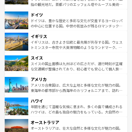
アートに溢れた街角から、地方では古代ローマ遺跡や中世
指の観光地だ。首都パリのエッフェル塔やルーブル美術館
の城塞都市、穏やかなビーチリゾートまで多彩な表情を見
といった象徴的なスポットから、田舎町の古風な美しさま
せる。地方によって風土や気候が異なるスペインはその個
ドイツ
で、幅広い魅力が詰まっている。華麗な宮殿、歴史的な大
性で訪れる人を魅了する。 なお、新着のスペイン情報は
コ
聖堂、美しいビーチ、そして豊かな自然が、訪れる者を心
ドイツは、豊かな歴史と多彩な文化が交差するヨーロッパ
ンテンツ一覧
を参照してほしい。
から魅了する。また、フランスは美食の国としても知ら
の中心に位置する国。中世の街並みが残るロマンチック街
れ、フランス料理はユネスコ無形文化遺産にも登録されて
道から、未来を先取りするようなモダンな都市まで多様な
イギリス
いる。シャンパンの発祥地であるランス、プロヴァンスの
顔を持つこの国は、どこを歩いても飽きることがない。ベ
香り高いラベンダー畑など、多彩な楽しみ方が可能だ。さ
ルリンの文化的活気、バイエルン州のアルプスの絶景、そ
イギリスは、古きよき伝統と最先端が共存する国。ウェス
らに、パリ以外の地域にも魅力が溢れており、どの街角に
してライン川沿いのワイン畑といった風景は必見。ビール
トミンスター寺院や大英博物館のようなランドマーク、歴
も豊かな歴史と文化が息づいている。パリ以外の個性あふ
とソーセージを味わいながら地元の人と過ごす楽しい時間
史ある大学都市、美しい丘陵地帯や牧歌的な風景など、エ
れる地方に足を運ぶとそれぞれで全く異なる文化を体験で
スイス
は、お酒好きな人にはぜひ体験してほしい。 なお、新着の
リアごとに異なる魅力がある。また、優雅なアフタヌーン
きるだろう。 なお、新着のフランス情報は
コンテンツ一覧
ドイツ情報は
コンテンツ一覧
を参照してほしい。
ティー、ビール好きにはたまらない英国パブ、サッカー観
スイスの国土面積は九州ほどの広さだが、運行時刻が正確
を参照してほしい。
戦など、本場だからこそできる体験も豊富。イギリスを旅
な交通網が整備されており、初心者でも安心して個人旅行
して楽しみつくそう。 なお、新着のイギリス情報は
コンテ
を楽しめる。日本同様に時刻表どおりの旅が可能だ。中世
アメリカ
ンツ一覧
を参照してほしい。
の建物がそのまま残る町や、スイスならではのユニークな
博物館もあり、アルプス観光だけでなく町歩きも満喫する
アメリカ合衆国は、広大な土地と多様な文化が魅力の国。
ことができる。国民の所得が高いため物価も高いが、旅行
東海岸の都市部から西海岸のカリフォルニアまで、訪れる
者向けの交通パス提供のサービスもあり、うまく活用すれ
場所ごとに異なる風景と体験が待っている。ニューヨーク
ハワイ
ば市内交通費無料で観光を楽しむこともできる。 なお、新
のような巨大都市は、観光、ショッピング、エンターテイ
着のスイス情報は
コンテンツ一覧
を参照してほしい。
ンメントが詰まった刺激的なスポットだ。一方、アメリカ
年間を通じて温暖な気候に恵まれ、多くの島で構成される
西部には大自然が広がり、グランドキャニオンやイエロー
ハワイは、どの島も独自の魅力をもっている。大自然の神
ストーン国立公園といった絶景が堪能できる。さらに、南
秘を感じたいなら、火山が生み出した壮大な景観を誇るハ
オーストラリア
部のニューオーリンズでは、音楽と美食が融合した独特の
ワイ島は見逃せない。また、定番の観光地といえばオアフ
文化が魅力。旅行者はアメリカの各地域で異なる魅力を楽
島だが、静かな自然を求めるならマウイ島やカウアイ島が
オーストラリアは、壮大な自然と多様な文化が魅力の国。