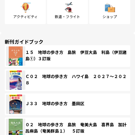
アクティビティ
鉄道・フライト
ショップ
新刊ガイドブック
１５ 地球の歩き方 島旅 伊豆大島 利島（伊豆諸
島①）３訂版
Ｃ０２ 地球の歩き方 ハワイ島 ２０２７～２０２
８
Ｊ３３ 地球の歩き方 墨田区
０２ 地球の歩き方 島旅 奄美大島 喜界島 加計
呂麻島（奄美群島１） ５訂版