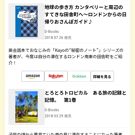
地球の歩き方 カンタベリーと周辺の
すてきな田舎町へ～ロンドンからの日
帰りおさんぽガイド♪
D-Books
2018.07.26 発売
英会話本でおなじみの「Kayoの“秘密のノート”」シリーズの
著者が、今度は自分の滞在するロンドン南東の田舎町をご紹
介！
詳細を見る
とろとろトロピカル ある旅の記録と
記憶。 第1巻
D-Books
2018.03.29 発売
子供の頃から夢見ていた南の島に滞在することになった筆者