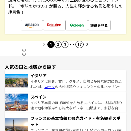
ド。「地球の歩き方」が贈る、人生を輝かせる名言と癒やしの
絶景集！
詳細を見る
…
1
2
3
17
AD
AD
人気の国と地域から探す
イタリア
イタリアは歴史、文化、グルメ、自然と多彩な魅力にあふ
れた国。
ローマ
の古代遺跡やフィレンツェのルネッサンス
美術、ヴェネツィアの運河など、歴史あるスポットはもち
スペイン
ろん、トスカーナの美しい田園風景やアマルフィ海岸の絶
景など、自然景観も見逃せない。観光の合間には、本場の
イベリア半島のほぼ80％を占めるスペインは、太陽が降り
ピザやパスタなど、絶品のイタリア料理を堪能することも
注ぐ地中海沿岸から雄大なピレネー山脈まで、多彩な自然
できる。朝目覚めてから夜眠るまで、すべての瞬間を楽し
と文化が詰まったヨーロッパ屈指の旅行先だ。多様な地域
フランスの基本情報と観光ガイド・有名観光スポ
ませてくれるイタリアで、忘れられない旅をしてみよう！
文化が根付くこの国では、情熱的なフラメンコ、熱気あふ
なお、新着のイタリア情報は
コンテンツ一覧
を参照してほ
れる闘牛、そして美味しいタパスが生活の一部となってい
ット
しい。
る。首都マドリードの洗練された雰囲気や、バルセロナの
フランスは、世界中の旅行者を魅了し続けるヨーロッパ屈