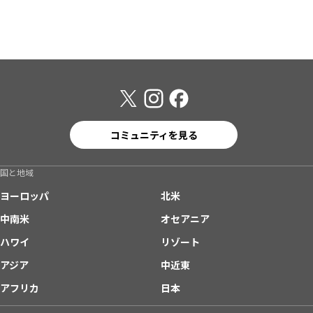
コミュニティを見る
国と地域
ヨーロッパ
北米
中南米
オセアニア
ハワイ
リゾート
アジア
中近東
アフリカ
日本