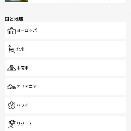
ける。 なお、新着のタイ情報は
コンテンツ一覧
を参照して
そう。 なお、新着の香港情報は
コンテンツ一覧
を参照して
と伝統を感じられるエスニックタウン、多数の緑豊かな公
ほしい。
ほしい。
園や自然保護区など、自然が調和した近代的な景観と文化
の多様性あふれるカラフルな町は、どこを歩いても新しい
国と地域
発見がある。さらに、治安のよさや充実した公共交通機関
も、旅行者にとっては魅力的なポイント。グルメも豊富
で、ホーカーズは地元の風情を楽しめる外せないスポット
ヨーロッパ
だ。訪れる人を飽きさせないシンガポールで、多様な魅力
を体感しよう。 なお、新着のシンガポール情報は
コンテン
ツ一覧
を参照してほしい。
北米
中南米
オセアニア
ハワイ
リゾート