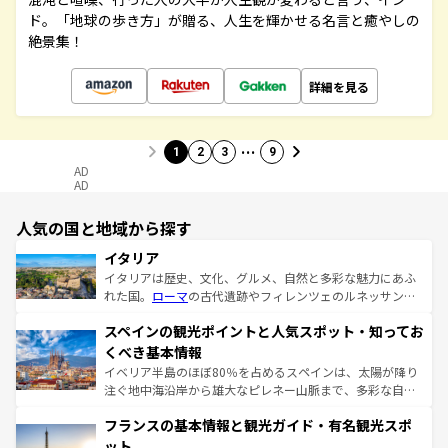
ド。「地球の歩き方」が贈る、人生を輝かせる名言と癒やしの
絶景集！
詳細を見る
…
1
2
3
9
AD
AD
人気の国と地域から探す
イタリア
イタリアは歴史、文化、グルメ、自然と多彩な魅力にあふ
れた国。
ローマ
の古代遺跡やフィレンツェのルネッサンス
美術、ヴェネツィアの運河など、歴史あるスポットはもち
スペインの観光ポイントと人気スポット・知ってお
ろん、トスカーナの美しい田園風景やアマルフィ海岸の絶
景など、自然景観も見逃せない。観光の合間には、本場の
くべき基本情報
ピザやパスタなど、絶品のイタリア料理を堪能することも
イベリア半島のほぼ80％を占めるスペインは、太陽が降り
できる。朝目覚めてから夜眠るまで、すべての瞬間を楽し
注ぐ地中海沿岸から雄大なピレネー山脈まで、多彩な自然
ませてくれるイタリアで、忘れられない旅をしてみよう！
と文化が詰まったヨーロッパ屈指の旅行先だ。多様な地域
なお、新着のイタリア情報は
コンテンツ一覧
を参照してほ
フランスの基本情報と観光ガイド・有名観光スポ
文化が根付くこの国では、情熱的なフラメンコ、熱気あふ
しい。
れる闘牛、そして美味しいタパスが生活の一部となってい
ット