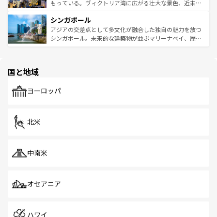
が旅行者を迎えてくれるので、きっと忘れられない旅にな
いビーチでリゾート気分を楽しむことができる。タイ料理
もっている。ヴィクトリア湾に広がる壮大な景色、近未来
るはずだ。 なお、新着のベトナム情報は
コンテンツ一覧
を
は世界的に有名で、屋台から高級レストランまで味覚を刺
的なアートスポット、そして歴史と現代が融合した町並
参照してほしい。
シンガポール
激する。気候は一年中温暖で、どの季節にも異なる楽しみ
み、どこを訪れても感動するはず。観光スポットが密集し
が待っている。親しみやすいタイの人々、仏教を中心とし
ており、効率よく見どころを回れるのも魅力。息をのむよ
アジアの交差点として多文化が融合した独自の魅力を放つ
た文化、そして多様な観光資源が、訪れる旅人を魅了し続
うな絶景から文化的な体験まで、香港を存分に楽しみ尽く
シンガポール。未来的な建築物が並ぶマリーナベイ、歴史
ける。 なお、新着のタイ情報は
コンテンツ一覧
を参照して
そう。 なお、新着の香港情報は
コンテンツ一覧
を参照して
と伝統を感じられるエスニックタウン、多数の緑豊かな公
ほしい。
ほしい。
園や自然保護区など、自然が調和した近代的な景観と文化
の多様性あふれるカラフルな町は、どこを歩いても新しい
国と地域
発見がある。さらに、治安のよさや充実した公共交通機関
も、旅行者にとっては魅力的なポイント。グルメも豊富
で、ホーカーズは地元の風情を楽しめる外せないスポット
ヨーロッパ
だ。訪れる人を飽きさせないシンガポールで、多様な魅力
を体感しよう。 なお、新着のシンガポール情報は
コンテン
ツ一覧
を参照してほしい。
北米
中南米
オセアニア
ハワイ