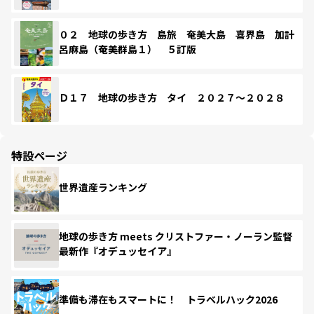
０２ 地球の歩き方 島旅 奄美大島 喜界島 加計
呂麻島（奄美群島１） ５訂版
Ｄ１７ 地球の歩き方 タイ ２０２７～２０２８
特設ページ
世界遺産ランキング
地球の歩き方 meets クリストファー・ノーラン監督
最新作『オデュッセイア』
準備も滞在もスマートに！ トラベルハック2026