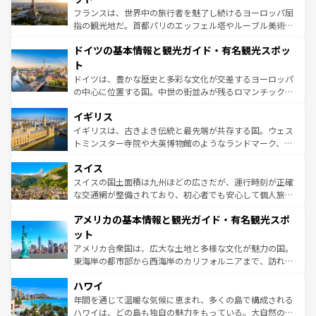
る。首都マドリードの洗練された雰囲気や、バルセロナの
フランスは、世界中の旅行者を魅了し続けるヨーロッパ屈
アートに溢れた街角から、地方では古代ローマ遺跡や中世
指の観光地だ。首都パリのエッフェル塔やルーブル美術館
の城塞都市、穏やかなビーチリゾートまで多彩な表情を見
といった象徴的なスポットから、田舎町の古風な美しさま
せる。地方によって風土や気候が異なるスペインはその個
ドイツの基本情報と観光ガイド・有名観光スポッ
で、幅広い魅力が詰まっている。華麗な宮殿、歴史的な大
性で訪れる人を魅了する。 なお、新着のスペイン情報は
コ
聖堂、美しいビーチ、そして豊かな自然が、訪れる者を心
ト
ンテンツ一覧
を参照してほしい。
から魅了する。また、フランスは美食の国としても知ら
ドイツは、豊かな歴史と多彩な文化が交差するヨーロッパ
れ、フランス料理はユネスコ無形文化遺産にも登録されて
の中心に位置する国。中世の街並みが残るロマンチック街
いる。シャンパンの発祥地であるランス、プロヴァンスの
道から、未来を先取りするようなモダンな都市まで多様な
香り高いラベンダー畑など、多彩な楽しみ方が可能だ。さ
イギリス
顔を持つこの国は、どこを歩いても飽きることがない。ベ
らに、パリ以外の地域にも魅力が溢れており、どの街角に
ルリンの文化的活気、バイエルン州のアルプスの絶景、そ
イギリスは、古きよき伝統と最先端が共存する国。ウェス
も豊かな歴史と文化が息づいている。パリ以外の個性あふ
してライン川沿いのワイン畑といった風景は必見。ビール
トミンスター寺院や大英博物館のようなランドマーク、歴
れる地方に足を運ぶとそれぞれで全く異なる文化を体験で
とソーセージを味わいながら地元の人と過ごす楽しい時間
史ある大学都市、美しい丘陵地帯や牧歌的な風景など、エ
きるだろう。 なお、新着のフランス情報は
コンテンツ一覧
スイス
は、お酒好きな人にはぜひ体験してほしい。 なお、新着の
リアごとに異なる魅力がある。また、優雅なアフタヌーン
を参照してほしい。
ドイツ情報は
コンテンツ一覧
を参照してほしい。
ティー、ビール好きにはたまらない英国パブ、サッカー観
スイスの国土面積は九州ほどの広さだが、運行時刻が正確
戦など、本場だからこそできる体験も豊富。イギリスを旅
な交通網が整備されており、初心者でも安心して個人旅行
して楽しみつくそう。 なお、新着のイギリス情報は
コンテ
を楽しめる。日本同様に時刻表どおりの旅が可能だ。中世
アメリカの基本情報と観光ガイド・有名観光スポ
ンツ一覧
を参照してほしい。
の建物がそのまま残る町や、スイスならではのユニークな
博物館もあり、アルプス観光だけでなく町歩きも満喫する
ット
ことができる。国民の所得が高いため物価も高いが、旅行
アメリカ合衆国は、広大な土地と多様な文化が魅力の国。
者向けの交通パス提供のサービスもあり、うまく活用すれ
東海岸の都市部から西海岸のカリフォルニアまで、訪れる
ば市内交通費無料で観光を楽しむこともできる。 なお、新
場所ごとに異なる風景と体験が待っている。ニューヨーク
着のスイス情報は
コンテンツ一覧
を参照してほしい。
ハワイ
のような巨大都市は、観光、ショッピング、エンターテイ
ンメントが詰まった刺激的なスポットだ。一方、アメリカ
年間を通じて温暖な気候に恵まれ、多くの島で構成される
西部には大自然が広がり、グランドキャニオンやイエロー
ハワイは、どの島も独自の魅力をもっている。大自然の神