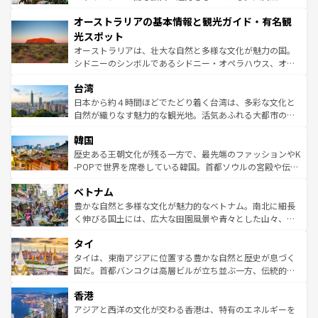
ストーン国立公園といった絶景が堪能できる。さらに、南
秘を感じたいなら、火山が生み出した壮大な景観を誇るハ
オーストラリアの基本情報と観光ガイド・有名観
部のニューオーリンズでは、音楽と美食が融合した独特の
ワイ島は見逃せない。また、定番の観光地といえばオアフ
文化が魅力。旅行者はアメリカの各地域で異なる魅力を楽
島だが、静かな自然を求めるならマウイ島やカウアイ島が
光スポット
しみながら、その多様性と豊かな歴史を感じることができ
おすすめ。エメラルドグリーンに輝く海をはじめ、豊かな
オーストラリアは、壮大な自然と多様な文化が魅力の国。
るだろう。車でのロードトリップや列車の旅も、アメリカ
文化や歴史が息づいている。「アロハスピリット」と呼ば
シドニーのシンボルであるシドニー・オペラハウス、オー
ならではの贅沢な旅のスタイルだ。 なお、新着のアメリカ
れるおもてなしの心で訪れる人々を迎えてくれるハワイの
ストラリア東海岸北部に広がる大サンゴ礁地帯グレートバ
情報は
コンテンツ一覧
を参照してほしい。
人々、おいしいローカルフードやハワイアンミュージッ
台湾
リアリーフや大陸中央部にそびえるウルル（エアーズロッ
ク、伝統的なフラダンスなど、すべてがハワイの魅力を彩
ク）、タスマニアの美しい原生林やケアンズの熱帯雨林な
日本から約４時間ほどでたどり着く台湾は、多彩な文化と
っている。訪れるたびに新しい発見と感動が待っているハ
ど、見どころがたくさん。また、カフェやワイン、オージ
自然が織りなす魅力的な観光地。活気あふれる大都市の台
ワイを、存分に味わってほしい。 なお、新着のハワイ情報
ービーフなどの食文化も豊かで、美味しいものであふれて
北やノスタルジックな町並みが人気な九份（ジォウフェ
は
コンテンツ一覧
を参照してほしい。
韓国
いる。アクティビティも充実しており、サーフィンやダイ
ン）、静ひつな山岳地帯である台湾東部など、都市の喧騒
ビング、ハイキングなど、アウトドア好きにはたまらな
と山間の静けさが共存しており、訪れる人に新しい発見と
歴史ある王朝文化が残る一方で、最先端のファッションやK
い。オーストラリアの多彩な魅力を存分に味わいつくそ
驚きをもたらしてくれる。また、奥深い台湾の食文化も魅
-POPで世界を席巻している韓国。首都ソウルの宮殿や伝統
う。 なお、新着のオーストラリア情報は
コンテンツ一覧
を
力で、夜市などの屋台グルメから高級料理、ヘルシーで美
家屋が並ぶエリアでは韓国の歴史と文化に浸ることがで
参照してほしい。
ベトナム
容にもいいと評判のスイーツなど、バラエティ豊かな料理
き、地方に足を延ばせば四季折々の自然美を楽しむことが
が味わえる。 なお、新着の台湾情報は
コンテンツ一覧
を参
できる。そして、キムチや焼肉、絶品のストリートフード
豊かな自然と多様な文化が魅力的なベトナム。南北に細長
照してほしい。
まで、さまざまな韓国料理が待っている。夜には、韓国な
く伸びる国土には、広大な田園風景や青々とした山々、世
らではのナイトライフも堪能できる。あたたかいホスピタ
界遺産に登録された壮大な自然景観が点在し、都市部では
タイ
リティに包まれながら、韓国の多彩な魅力を心ゆくまで味
急速な発展と共に伝統が息づく。ハノイの古い町並みやホ
わってみてほしい。 なお、新着の韓国情報は
コンテンツ一
ーチミン市のフランス統治時代の建物も、独特の雰囲気を
タイは、東南アジアに位置する豊かな自然と歴史が息づく
覧
を参照してほしい。
醸し出している。また、バラエティの豊かさとおいしさで
国だ。首都バンコクは高層ビルが立ち並ぶ一方、伝統的な
世界中の食通を魅了してやまないベトナム料理も魅力のひ
寺院や市場がいたるところに点在し、古きよき文化と現代
香港
とつ。フォーやバインミー、ベトナムコーヒーなどは、ぜ
の活気が交差している。北部ではチェンマイなどの山岳地
ひ現地で味わいたい。どの地域を訪れてもあたたかい人々
帯で自然と触れ合い、南部ではプーケットやクラビの美し
アジアと西洋の文化が交わる香港は、特有のエネルギーを