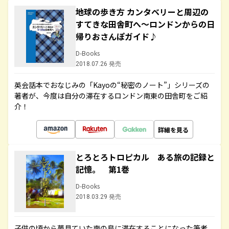
地球の歩き方 カンタベリーと周辺の
すてきな田舎町へ～ロンドンからの日
帰りおさんぽガイド♪
D-Books
2018.07.26 発売
英会話本でおなじみの「Kayoの“秘密のノート”」シリーズの
著者が、今度は自分の滞在するロンドン南東の田舎町をご紹
介！
詳細を見る
とろとろトロピカル ある旅の記録と
記憶。 第1巻
D-Books
2018.03.29 発売
子供の頃から夢見ていた南の島に滞在することになった筆者