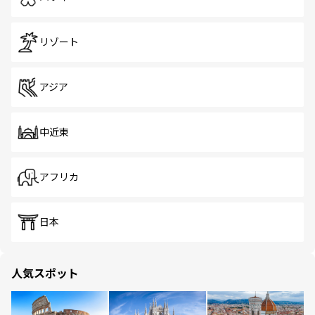
リゾート
アジア
中近東
アフリカ
日本
人気スポット