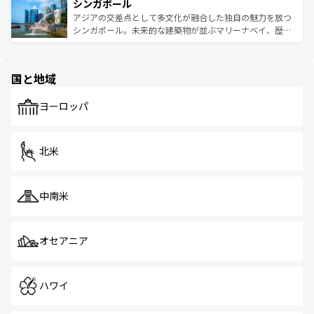
参照してほしい。
シンガポール
激する。気候は一年中温暖で、どの季節にも異なる楽しみ
み、どこを訪れても感動するはず。観光スポットが密集し
が待っている。親しみやすいタイの人々、仏教を中心とし
ており、効率よく見どころを回れるのも魅力。息をのむよ
アジアの交差点として多文化が融合した独自の魅力を放つ
た文化、そして多様な観光資源が、訪れる旅人を魅了し続
うな絶景から文化的な体験まで、香港を存分に楽しみ尽く
シンガポール。未来的な建築物が並ぶマリーナベイ、歴史
ける。 なお、新着のタイ情報は
コンテンツ一覧
を参照して
そう。 なお、新着の香港情報は
コンテンツ一覧
を参照して
と伝統を感じられるエスニックタウン、多数の緑豊かな公
ほしい。
ほしい。
園や自然保護区など、自然が調和した近代的な景観と文化
の多様性あふれるカラフルな町は、どこを歩いても新しい
国と地域
発見がある。さらに、治安のよさや充実した公共交通機関
も、旅行者にとっては魅力的なポイント。グルメも豊富
で、ホーカーズは地元の風情を楽しめる外せないスポット
ヨーロッパ
だ。訪れる人を飽きさせないシンガポールで、多様な魅力
を体感しよう。 なお、新着のシンガポール情報は
コンテン
ツ一覧
を参照してほしい。
北米
中南米
オセアニア
ハワイ