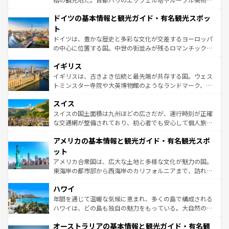
の城塞都市、穏やかなビーチリゾートまで多彩な表情を見
といった象徴的なスポットから、田舎町の古風な美しさま
せる。地方によって風土や気候が異なるスペインはその個
ドイツの基本情報と観光ガイド・有名観光スポッ
で、幅広い魅力が詰まっている。華麗な宮殿、歴史的な大
性で訪れる人を魅了する。 なお、新着のスペイン情報は
コ
聖堂、美しいビーチ、そして豊かな自然が、訪れる者を心
ト
ンテンツ一覧
を参照してほしい。
から魅了する。また、フランスは美食の国としても知ら
ドイツは、豊かな歴史と多彩な文化が交差するヨーロッパ
れ、フランス料理はユネスコ無形文化遺産にも登録されて
の中心に位置する国。中世の街並みが残るロマンチック街
いる。シャンパンの発祥地であるランス、プロヴァンスの
道から、未来を先取りするようなモダンな都市まで多様な
香り高いラベンダー畑など、多彩な楽しみ方が可能だ。さ
イギリス
顔を持つこの国は、どこを歩いても飽きることがない。ベ
らに、パリ以外の地域にも魅力が溢れており、どの街角に
ルリンの文化的活気、バイエルン州のアルプスの絶景、そ
イギリスは、古きよき伝統と最先端が共存する国。ウェス
も豊かな歴史と文化が息づいている。パリ以外の個性あふ
してライン川沿いのワイン畑といった風景は必見。ビール
トミンスター寺院や大英博物館のようなランドマーク、歴
れる地方に足を運ぶとそれぞれで全く異なる文化を体験で
とソーセージを味わいながら地元の人と過ごす楽しい時間
史ある大学都市、美しい丘陵地帯や牧歌的な風景など、エ
きるだろう。 なお、新着のフランス情報は
コンテンツ一覧
スイス
は、お酒好きな人にはぜひ体験してほしい。 なお、新着の
リアごとに異なる魅力がある。また、優雅なアフタヌーン
を参照してほしい。
ドイツ情報は
コンテンツ一覧
を参照してほしい。
ティー、ビール好きにはたまらない英国パブ、サッカー観
スイスの国土面積は九州ほどの広さだが、運行時刻が正確
戦など、本場だからこそできる体験も豊富。イギリスを旅
な交通網が整備されており、初心者でも安心して個人旅行
して楽しみつくそう。 なお、新着のイギリス情報は
コンテ
を楽しめる。日本同様に時刻表どおりの旅が可能だ。中世
アメリカの基本情報と観光ガイド・有名観光スポ
ンツ一覧
を参照してほしい。
の建物がそのまま残る町や、スイスならではのユニークな
博物館もあり、アルプス観光だけでなく町歩きも満喫する
ット
ことができる。国民の所得が高いため物価も高いが、旅行
アメリカ合衆国は、広大な土地と多様な文化が魅力の国。
者向けの交通パス提供のサービスもあり、うまく活用すれ
東海岸の都市部から西海岸のカリフォルニアまで、訪れる
ば市内交通費無料で観光を楽しむこともできる。 なお、新
場所ごとに異なる風景と体験が待っている。ニューヨーク
着のスイス情報は
コンテンツ一覧
を参照してほしい。
ハワイ
のような巨大都市は、観光、ショッピング、エンターテイ
ンメントが詰まった刺激的なスポットだ。一方、アメリカ
年間を通じて温暖な気候に恵まれ、多くの島で構成される
西部には大自然が広がり、グランドキャニオンやイエロー
ハワイは、どの島も独自の魅力をもっている。大自然の神
ストーン国立公園といった絶景が堪能できる。さらに、南
秘を感じたいなら、火山が生み出した壮大な景観を誇るハ
オーストラリアの基本情報と観光ガイド・有名観
部のニューオーリンズでは、音楽と美食が融合した独特の
ワイ島は見逃せない。また、定番の観光地といえばオアフ