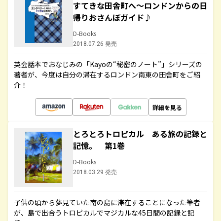
すてきな田舎町へ～ロンドンからの日
帰りおさんぽガイド♪
D-Books
2018.07.26 発売
英会話本でおなじみの「Kayoの“秘密のノート”」シリーズの
著者が、今度は自分の滞在するロンドン南東の田舎町をご紹
介！
詳細を見る
とろとろトロピカル ある旅の記録と
記憶。 第1巻
D-Books
2018.03.29 発売
子供の頃から夢見ていた南の島に滞在することになった筆者
が、島で出合うトロピカルでマジカルな45日間の記録と記