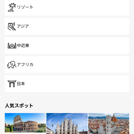
リゾート
アジア
中近東
アフリカ
日本
人気スポット