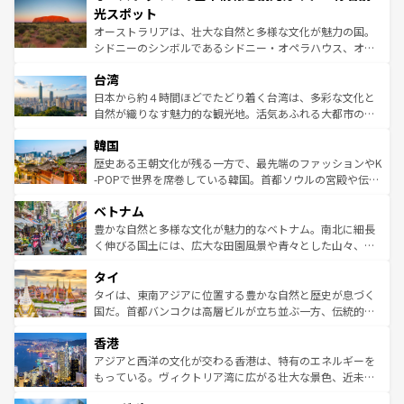
文化が魅力。旅行者はアメリカの各地域で異なる魅力を楽
島だが、静かな自然を求めるならマウイ島やカウアイ島が
光スポット
しみながら、その多様性と豊かな歴史を感じることができ
おすすめ。エメラルドグリーンに輝く海をはじめ、豊かな
オーストラリアは、壮大な自然と多様な文化が魅力の国。
るだろう。車でのロードトリップや列車の旅も、アメリカ
文化や歴史が息づいている。「アロハスピリット」と呼ば
シドニーのシンボルであるシドニー・オペラハウス、オー
ならではの贅沢な旅のスタイルだ。 なお、新着のアメリカ
れるおもてなしの心で訪れる人々を迎えてくれるハワイの
ストラリア東海岸北部に広がる大サンゴ礁地帯グレートバ
情報は
コンテンツ一覧
を参照してほしい。
人々、おいしいローカルフードやハワイアンミュージッ
台湾
リアリーフや大陸中央部にそびえるウルル（エアーズロッ
ク、伝統的なフラダンスなど、すべてがハワイの魅力を彩
ク）、タスマニアの美しい原生林やケアンズの熱帯雨林な
日本から約４時間ほどでたどり着く台湾は、多彩な文化と
っている。訪れるたびに新しい発見と感動が待っているハ
ど、見どころがたくさん。また、カフェやワイン、オージ
自然が織りなす魅力的な観光地。活気あふれる大都市の台
ワイを、存分に味わってほしい。 なお、新着のハワイ情報
ービーフなどの食文化も豊かで、美味しいものであふれて
北やノスタルジックな町並みが人気な九份（ジォウフェ
は
コンテンツ一覧
を参照してほしい。
韓国
いる。アクティビティも充実しており、サーフィンやダイ
ン）、静ひつな山岳地帯である台湾東部など、都市の喧騒
ビング、ハイキングなど、アウトドア好きにはたまらな
と山間の静けさが共存しており、訪れる人に新しい発見と
歴史ある王朝文化が残る一方で、最先端のファッションやK
い。オーストラリアの多彩な魅力を存分に味わいつくそ
驚きをもたらしてくれる。また、奥深い台湾の食文化も魅
-POPで世界を席巻している韓国。首都ソウルの宮殿や伝統
う。 なお、新着のオーストラリア情報は
コンテンツ一覧
を
力で、夜市などの屋台グルメから高級料理、ヘルシーで美
家屋が並ぶエリアでは韓国の歴史と文化に浸ることがで
参照してほしい。
ベトナム
容にもいいと評判のスイーツなど、バラエティ豊かな料理
き、地方に足を延ばせば四季折々の自然美を楽しむことが
が味わえる。 なお、新着の台湾情報は
コンテンツ一覧
を参
できる。そして、キムチや焼肉、絶品のストリートフード
豊かな自然と多様な文化が魅力的なベトナム。南北に細長
照してほしい。
まで、さまざまな韓国料理が待っている。夜には、韓国な
く伸びる国土には、広大な田園風景や青々とした山々、世
らではのナイトライフも堪能できる。あたたかいホスピタ
界遺産に登録された壮大な自然景観が点在し、都市部では
タイ
リティに包まれながら、韓国の多彩な魅力を心ゆくまで味
急速な発展と共に伝統が息づく。ハノイの古い町並みやホ
わってみてほしい。 なお、新着の韓国情報は
コンテンツ一
ーチミン市のフランス統治時代の建物も、独特の雰囲気を
タイは、東南アジアに位置する豊かな自然と歴史が息づく
覧
を参照してほしい。
醸し出している。また、バラエティの豊かさとおいしさで
国だ。首都バンコクは高層ビルが立ち並ぶ一方、伝統的な
世界中の食通を魅了してやまないベトナム料理も魅力のひ
寺院や市場がいたるところに点在し、古きよき文化と現代
香港
とつ。フォーやバインミー、ベトナムコーヒーなどは、ぜ
の活気が交差している。北部ではチェンマイなどの山岳地
ひ現地で味わいたい。どの地域を訪れてもあたたかい人々
帯で自然と触れ合い、南部ではプーケットやクラビの美し
アジアと西洋の文化が交わる香港は、特有のエネルギーを
が旅行者を迎えてくれるので、きっと忘れられない旅にな
いビーチでリゾート気分を楽しむことができる。タイ料理
もっている。ヴィクトリア湾に広がる壮大な景色、近未来
るはずだ。 なお、新着のベトナム情報は
コンテンツ一覧
を
は世界的に有名で、屋台から高級レストランまで味覚を刺
的なアートスポット、そして歴史と現代が融合した町並