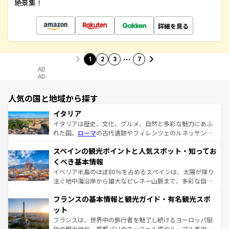
絶景集！
詳細を見る
…
1
2
3
7
AD
AD
人気の国と地域から探す
イタリア
イタリアは歴史、文化、グルメ、自然と多彩な魅力にあふ
れた国。
ローマ
の古代遺跡やフィレンツェのルネッサンス
美術、ヴェネツィアの運河など、歴史あるスポットはもち
スペインの観光ポイントと人気スポット・知ってお
ろん、トスカーナの美しい田園風景やアマルフィ海岸の絶
景など、自然景観も見逃せない。観光の合間には、本場の
くべき基本情報
ピザやパスタなど、絶品のイタリア料理を堪能することも
イベリア半島のほぼ80％を占めるスペインは、太陽が降り
できる。朝目覚めてから夜眠るまで、すべての瞬間を楽し
注ぐ地中海沿岸から雄大なピレネー山脈まで、多彩な自然
ませてくれるイタリアで、忘れられない旅をしてみよう！
と文化が詰まったヨーロッパ屈指の旅行先だ。多様な地域
なお、新着のイタリア情報は
コンテンツ一覧
を参照してほ
フランスの基本情報と観光ガイド・有名観光スポ
文化が根付くこの国では、情熱的なフラメンコ、熱気あふ
しい。
れる闘牛、そして美味しいタパスが生活の一部となってい
ット
る。首都マドリードの洗練された雰囲気や、バルセロナの
フランスは、世界中の旅行者を魅了し続けるヨーロッパ屈
アートに溢れた街角から、地方では古代ローマ遺跡や中世
指の観光地だ。首都パリのエッフェル塔やルーブル美術館