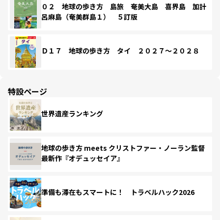
０２ 地球の歩き方 島旅 奄美大島 喜界島 加計
呂麻島（奄美群島１） ５訂版
Ｄ１７ 地球の歩き方 タイ ２０２７～２０２８
特設ページ
世界遺産ランキング
地球の歩き方 meets クリストファー・ノーラン監督
最新作『オデュッセイア』
準備も滞在もスマートに！ トラベルハック2026