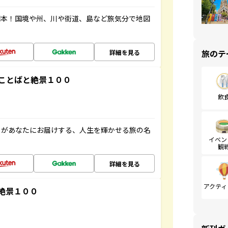
図本！国境や州、川や街道、島など旅気分で地図
旅のテ
詳細を見る
ことばと絶景１００
飲
」があなたにお届けする、人生を輝かせる旅の名
イベン
観
詳細を見る
アクティ
絶景１００