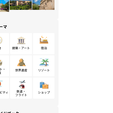
ーマ
食
建築・アート
宿泊
ト・
世界遺産
リゾート
戦
鉄道・
ビティ
ショップ
フライト