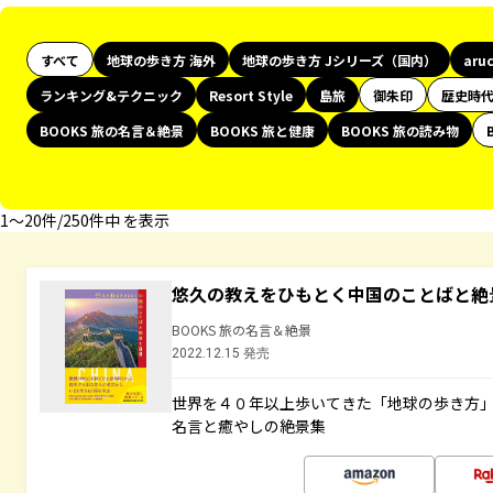
すべて
地球の歩き方 海外
地球の歩き方 Jシリーズ（国内）
aru
ランキング&テクニック
Resort Style
島旅
御朱印
歴史時
BOOKS 旅の名言＆絶景
BOOKS 旅と健康
BOOKS 旅の読み物
1〜20件/250件中 を表示
悠久の教えをひもとく中国のことばと絶
BOOKS 旅の名言＆絶景
2022.12.15 発売
世界を４０年以上歩いてきた「地球の歩き方
名言と癒やしの絶景集