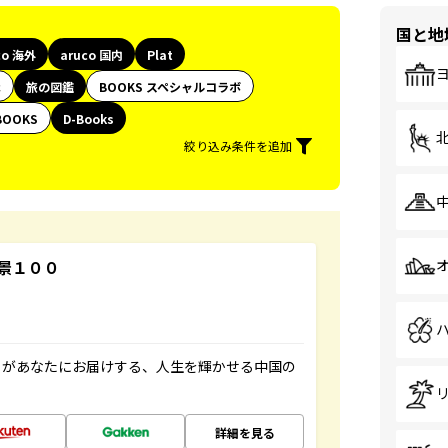
国と地
co 海外
aruco 国内
Plat
代
旅の図鑑
BOOKS スペシャルコラボ
BOOKS
D-Books
絞り込み条件を追加
景１００
」があなたにお届けする、人生を輝かせる中国の
詳細を見る