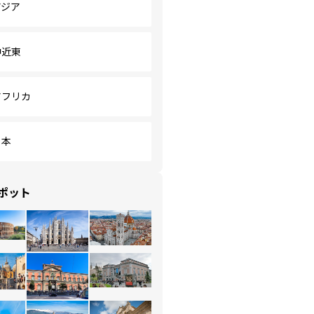
アジア
中近東
アフリカ
日本
ポット