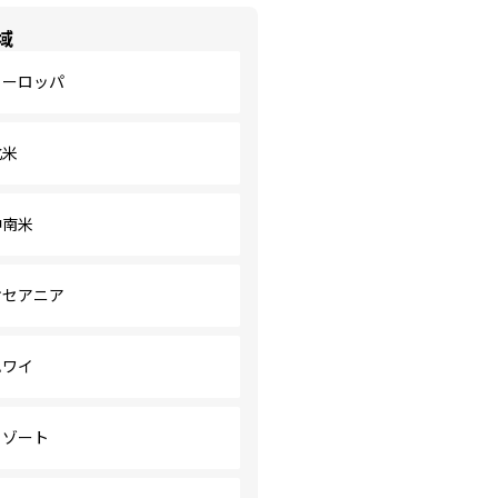
域
ヨーロッパ
北米
中南米
オセアニア
ハワイ
リゾート