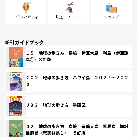
アクティビティ
鉄道・フライト
ショップ
新刊ガイドブック
１５ 地球の歩き方 島旅 伊豆大島 利島（伊豆諸
島①）３訂版
Ｃ０２ 地球の歩き方 ハワイ島 ２０２７～２０２
８
Ｊ３３ 地球の歩き方 墨田区
０２ 地球の歩き方 島旅 奄美大島 喜界島 加計
呂麻島（奄美群島１） ５訂版