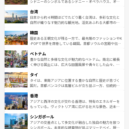
しみながら、その多様性と豊かな歴史を感じることができ
おすすめ。エメラルドグリーンに輝く海をはじめ、豊かな
シドニーのシンボルであるシドニー・オペラハウス、オー
るだろう。車でのロードトリップや列車の旅も、アメリカ
文化や歴史が息づいている。「アロハスピリット」と呼ば
ストラリア東海岸北部に広がる大サンゴ礁地帯グレートバ
ならではの贅沢な旅のスタイルだ。 なお、新着のアメリカ
台湾
れるおもてなしの心で訪れる人々を迎えてくれるハワイの
リアリーフや大陸中央部にそびえるウルル（エアーズロッ
情報は
コンテンツ一覧
を参照してほしい。
人々、おいしいローカルフードやハワイアンミュージッ
ク）、タスマニアの美しい原生林やケアンズの熱帯雨林な
日本から約４時間ほどでたどり着く台湾は、多彩な文化と
ク、伝統的なフラダンスなど、すべてがハワイの魅力を彩
ど、見どころがたくさん。また、カフェやワイン、オージ
自然が織りなす魅力的な観光地。活気あふれる大都市の台
っている。訪れるたびに新しい発見と感動が待っているハ
ービーフなどの食文化も豊かで、美味しいものであふれて
北やノスタルジックな町並みが人気な九份（ジォウフェ
ワイを、存分に味わってほしい。 なお、新着のハワイ情報
韓国
いる。アクティビティも充実しており、サーフィンやダイ
ン）、静ひつな山岳地帯である台湾東部など、都市の喧騒
は
コンテンツ一覧
を参照してほしい。
ビング、ハイキングなど、アウトドア好きにはたまらな
と山間の静けさが共存しており、訪れる人に新しい発見と
歴史ある王朝文化が残る一方で、最先端のファッションやK
い。オーストラリアの多彩な魅力を存分に味わいつくそ
驚きをもたらしてくれる。また、奥深い台湾の食文化も魅
-POPで世界を席巻している韓国。首都ソウルの宮殿や伝統
う。 なお、新着のオーストラリア情報は
コンテンツ一覧
を
力で、夜市などの屋台グルメから高級料理、ヘルシーで美
家屋が並ぶエリアでは韓国の歴史と文化に浸ることがで
参照してほしい。
ベトナム
容にもいいと評判のスイーツなど、バラエティ豊かな料理
き、地方に足を延ばせば四季折々の自然美を楽しむことが
が味わえる。 なお、新着の台湾情報は
コンテンツ一覧
を参
できる。そして、キムチや焼肉、絶品のストリートフード
豊かな自然と多様な文化が魅力的なベトナム。南北に細長
照してほしい。
まで、さまざまな韓国料理が待っている。夜には、韓国な
く伸びる国土には、広大な田園風景や青々とした山々、世
らではのナイトライフも堪能できる。あたたかいホスピタ
界遺産に登録された壮大な自然景観が点在し、都市部では
タイ
リティに包まれながら、韓国の多彩な魅力を心ゆくまで味
急速な発展と共に伝統が息づく。ハノイの古い町並みやホ
わってみてほしい。 なお、新着の韓国情報は
コンテンツ一
ーチミン市のフランス統治時代の建物も、独特の雰囲気を
タイは、東南アジアに位置する豊かな自然と歴史が息づく
覧
を参照してほしい。
醸し出している。また、バラエティの豊かさとおいしさで
国だ。首都バンコクは高層ビルが立ち並ぶ一方、伝統的な
世界中の食通を魅了してやまないベトナム料理も魅力のひ
寺院や市場がいたるところに点在し、古きよき文化と現代
香港
とつ。フォーやバインミー、ベトナムコーヒーなどは、ぜ
の活気が交差している。北部ではチェンマイなどの山岳地
ひ現地で味わいたい。どの地域を訪れてもあたたかい人々
帯で自然と触れ合い、南部ではプーケットやクラビの美し
アジアと西洋の文化が交わる香港は、特有のエネルギーを
が旅行者を迎えてくれるので、きっと忘れられない旅にな
いビーチでリゾート気分を楽しむことができる。タイ料理
もっている。ヴィクトリア湾に広がる壮大な景色、近未来
るはずだ。 なお、新着のベトナム情報は
コンテンツ一覧
を
は世界的に有名で、屋台から高級レストランまで味覚を刺
的なアートスポット、そして歴史と現代が融合した町並
参照してほしい。
シンガポール
激する。気候は一年中温暖で、どの季節にも異なる楽しみ
み、どこを訪れても感動するはず。観光スポットが密集し
が待っている。親しみやすいタイの人々、仏教を中心とし
ており、効率よく見どころを回れるのも魅力。息をのむよ
アジアの交差点として多文化が融合した独自の魅力を放つ
た文化、そして多様な観光資源が、訪れる旅人を魅了し続
うな絶景から文化的な体験まで、香港を存分に楽しみ尽く
シンガポール。未来的な建築物が並ぶマリーナベイ、歴史