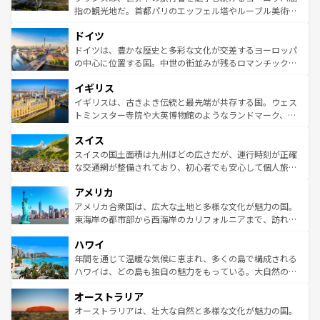
アートに溢れた街角から、地方では古代ローマ遺跡や中世
指の観光地だ。首都パリのエッフェル塔やルーブル美術館
の城塞都市、穏やかなビーチリゾートまで多彩な表情を見
といった象徴的なスポットから、田舎町の古風な美しさま
せる。地方によって風土や気候が異なるスペインはその個
ドイツ
で、幅広い魅力が詰まっている。華麗な宮殿、歴史的な大
性で訪れる人を魅了する。 なお、新着のスペイン情報は
コ
聖堂、美しいビーチ、そして豊かな自然が、訪れる者を心
ドイツは、豊かな歴史と多彩な文化が交差するヨーロッパ
ンテンツ一覧
を参照してほしい。
から魅了する。また、フランスは美食の国としても知ら
の中心に位置する国。中世の街並みが残るロマンチック街
れ、フランス料理はユネスコ無形文化遺産にも登録されて
道から、未来を先取りするようなモダンな都市まで多様な
イギリス
いる。シャンパンの発祥地であるランス、プロヴァンスの
顔を持つこの国は、どこを歩いても飽きることがない。ベ
香り高いラベンダー畑など、多彩な楽しみ方が可能だ。さ
ルリンの文化的活気、バイエルン州のアルプスの絶景、そ
イギリスは、古きよき伝統と最先端が共存する国。ウェス
らに、パリ以外の地域にも魅力が溢れており、どの街角に
してライン川沿いのワイン畑といった風景は必見。ビール
トミンスター寺院や大英博物館のようなランドマーク、歴
も豊かな歴史と文化が息づいている。パリ以外の個性あふ
とソーセージを味わいながら地元の人と過ごす楽しい時間
史ある大学都市、美しい丘陵地帯や牧歌的な風景など、エ
れる地方に足を運ぶとそれぞれで全く異なる文化を体験で
スイス
は、お酒好きな人にはぜひ体験してほしい。 なお、新着の
リアごとに異なる魅力がある。また、優雅なアフタヌーン
きるだろう。 なお、新着のフランス情報は
コンテンツ一覧
ドイツ情報は
コンテンツ一覧
を参照してほしい。
ティー、ビール好きにはたまらない英国パブ、サッカー観
スイスの国土面積は九州ほどの広さだが、運行時刻が正確
を参照してほしい。
戦など、本場だからこそできる体験も豊富。イギリスを旅
な交通網が整備されており、初心者でも安心して個人旅行
して楽しみつくそう。 なお、新着のイギリス情報は
コンテ
を楽しめる。日本同様に時刻表どおりの旅が可能だ。中世
アメリカ
ンツ一覧
を参照してほしい。
の建物がそのまま残る町や、スイスならではのユニークな
博物館もあり、アルプス観光だけでなく町歩きも満喫する
アメリカ合衆国は、広大な土地と多様な文化が魅力の国。
ことができる。国民の所得が高いため物価も高いが、旅行
東海岸の都市部から西海岸のカリフォルニアまで、訪れる
者向けの交通パス提供のサービスもあり、うまく活用すれ
場所ごとに異なる風景と体験が待っている。ニューヨーク
ハワイ
ば市内交通費無料で観光を楽しむこともできる。 なお、新
のような巨大都市は、観光、ショッピング、エンターテイ
着のスイス情報は
コンテンツ一覧
を参照してほしい。
ンメントが詰まった刺激的なスポットだ。一方、アメリカ
年間を通じて温暖な気候に恵まれ、多くの島で構成される
西部には大自然が広がり、グランドキャニオンやイエロー
ハワイは、どの島も独自の魅力をもっている。大自然の神
ストーン国立公園といった絶景が堪能できる。さらに、南
秘を感じたいなら、火山が生み出した壮大な景観を誇るハ
オーストラリア
部のニューオーリンズでは、音楽と美食が融合した独特の
ワイ島は見逃せない。また、定番の観光地といえばオアフ
文化が魅力。旅行者はアメリカの各地域で異なる魅力を楽
島だが、静かな自然を求めるならマウイ島やカウアイ島が
オーストラリアは、壮大な自然と多様な文化が魅力の国。