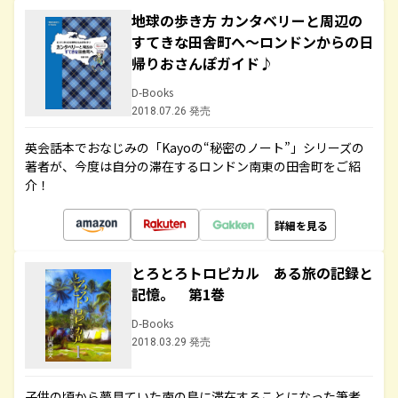
地球の歩き方 カンタベリーと周辺の
すてきな田舎町へ～ロンドンからの日
帰りおさんぽガイド♪
D-Books
2018.07.26 発売
英会話本でおなじみの「Kayoの“秘密のノート”」シリーズの
著者が、今度は自分の滞在するロンドン南東の田舎町をご紹
介！
詳細を見る
とろとろトロピカル ある旅の記録と
記憶。 第1巻
D-Books
2018.03.29 発売
子供の頃から夢見ていた南の島に滞在することになった筆者