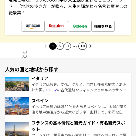
ド。「地球の歩き方」が贈る、人生を輝かせる名言と癒やしの
絶景集！
詳細を見る
…
1
2
3
10
AD
AD
人気の国と地域から探す
イタリア
イタリアは歴史、文化、グルメ、自然と多彩な魅力にあふ
れた国。
ローマ
の古代遺跡やフィレンツェのルネッサンス
美術、ヴェネツィアの運河など、歴史あるスポットはもち
スペイン
ろん、トスカーナの美しい田園風景やアマルフィ海岸の絶
景など、自然景観も見逃せない。観光の合間には、本場の
イベリア半島のほぼ80％を占めるスペインは、太陽が降り
ピザやパスタなど、絶品のイタリア料理を堪能することも
注ぐ地中海沿岸から雄大なピレネー山脈まで、多彩な自然
できる。朝目覚めてから夜眠るまで、すべての瞬間を楽し
と文化が詰まったヨーロッパ屈指の旅行先だ。多様な地域
フランスの基本情報と観光ガイド・有名観光スポ
ませてくれるイタリアで、忘れられない旅をしてみよう！
文化が根付くこの国では、情熱的なフラメンコ、熱気あふ
なお、新着のイタリア情報は
コンテンツ一覧
を参照してほ
れる闘牛、そして美味しいタパスが生活の一部となってい
ット
しい。
る。首都マドリードの洗練された雰囲気や、バルセロナの
フランスは、世界中の旅行者を魅了し続けるヨーロッパ屈