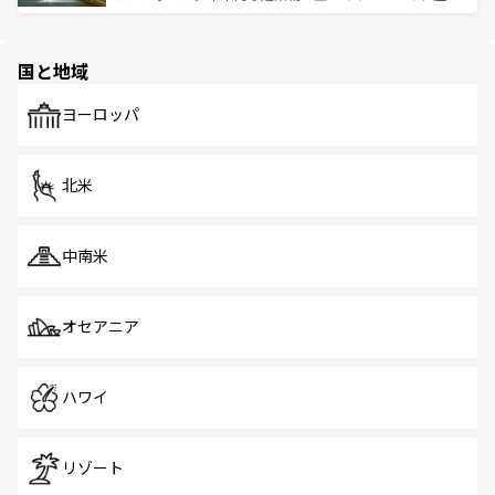
ける。 なお、新着のタイ情報は
コンテンツ一覧
を参照して
そう。 なお、新着の香港情報は
コンテンツ一覧
を参照して
と伝統を感じられるエスニックタウン、多数の緑豊かな公
ほしい。
ほしい。
園や自然保護区など、自然が調和した近代的な景観と文化
の多様性あふれるカラフルな町は、どこを歩いても新しい
国と地域
発見がある。さらに、治安のよさや充実した公共交通機関
も、旅行者にとっては魅力的なポイント。グルメも豊富
で、ホーカーズは地元の風情を楽しめる外せないスポット
ヨーロッパ
だ。訪れる人を飽きさせないシンガポールで、多様な魅力
を体感しよう。 なお、新着のシンガポール情報は
コンテン
ツ一覧
を参照してほしい。
北米
中南米
オセアニア
ハワイ
リゾート