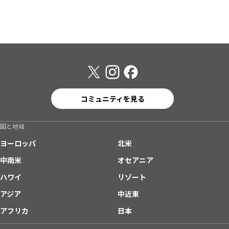
コミュニティを見る
国と地域
ヨーロッパ
北米
中南米
オセアニア
ハワイ
リゾート
アジア
中近東
アフリカ
日本