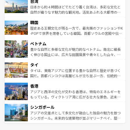
ならではの贅沢な旅のスタイルだ。 なお、新着のアメリカ
台湾
れるおもてなしの心で訪れる人々を迎えてくれるハワイの
リアリーフや大陸中央部にそびえるウルル（エアーズロッ
情報は
コンテンツ一覧
を参照してほしい。
人々、おいしいローカルフードやハワイアンミュージッ
ク）、タスマニアの美しい原生林やケアンズの熱帯雨林な
日本から約４時間ほどでたどり着く台湾は、多彩な文化と
ク、伝統的なフラダンスなど、すべてがハワイの魅力を彩
ど、見どころがたくさん。また、カフェやワイン、オージ
自然が織りなす魅力的な観光地。活気あふれる大都市の台
っている。訪れるたびに新しい発見と感動が待っているハ
ービーフなどの食文化も豊かで、美味しいものであふれて
北やノスタルジックな町並みが人気な九份（ジォウフェ
ワイを、存分に味わってほしい。 なお、新着のハワイ情報
韓国
いる。アクティビティも充実しており、サーフィンやダイ
ン）、静ひつな山岳地帯である台湾東部など、都市の喧騒
は
コンテンツ一覧
を参照してほしい。
ビング、ハイキングなど、アウトドア好きにはたまらな
と山間の静けさが共存しており、訪れる人に新しい発見と
歴史ある王朝文化が残る一方で、最先端のファッションやK
い。オーストラリアの多彩な魅力を存分に味わいつくそ
驚きをもたらしてくれる。また、奥深い台湾の食文化も魅
-POPで世界を席巻している韓国。首都ソウルの宮殿や伝統
う。 なお、新着のオーストラリア情報は
コンテンツ一覧
を
力で、夜市などの屋台グルメから高級料理、ヘルシーで美
家屋が並ぶエリアでは韓国の歴史と文化に浸ることがで
参照してほしい。
ベトナム
容にもいいと評判のスイーツなど、バラエティ豊かな料理
き、地方に足を延ばせば四季折々の自然美を楽しむことが
が味わえる。 なお、新着の台湾情報は
コンテンツ一覧
を参
できる。そして、キムチや焼肉、絶品のストリートフード
豊かな自然と多様な文化が魅力的なベトナム。南北に細長
照してほしい。
まで、さまざまな韓国料理が待っている。夜には、韓国な
く伸びる国土には、広大な田園風景や青々とした山々、世
らではのナイトライフも堪能できる。あたたかいホスピタ
界遺産に登録された壮大な自然景観が点在し、都市部では
タイ
リティに包まれながら、韓国の多彩な魅力を心ゆくまで味
急速な発展と共に伝統が息づく。ハノイの古い町並みやホ
わってみてほしい。 なお、新着の韓国情報は
コンテンツ一
ーチミン市のフランス統治時代の建物も、独特の雰囲気を
タイは、東南アジアに位置する豊かな自然と歴史が息づく
覧
を参照してほしい。
醸し出している。また、バラエティの豊かさとおいしさで
国だ。首都バンコクは高層ビルが立ち並ぶ一方、伝統的な
世界中の食通を魅了してやまないベトナム料理も魅力のひ
寺院や市場がいたるところに点在し、古きよき文化と現代
香港
とつ。フォーやバインミー、ベトナムコーヒーなどは、ぜ
の活気が交差している。北部ではチェンマイなどの山岳地
ひ現地で味わいたい。どの地域を訪れてもあたたかい人々
帯で自然と触れ合い、南部ではプーケットやクラビの美し
アジアと西洋の文化が交わる香港は、特有のエネルギーを
が旅行者を迎えてくれるので、きっと忘れられない旅にな
いビーチでリゾート気分を楽しむことができる。タイ料理
もっている。ヴィクトリア湾に広がる壮大な景色、近未来
るはずだ。 なお、新着のベトナム情報は
コンテンツ一覧
を
は世界的に有名で、屋台から高級レストランまで味覚を刺
的なアートスポット、そして歴史と現代が融合した町並
参照してほしい。
シンガポール
激する。気候は一年中温暖で、どの季節にも異なる楽しみ
み、どこを訪れても感動するはず。観光スポットが密集し
が待っている。親しみやすいタイの人々、仏教を中心とし
ており、効率よく見どころを回れるのも魅力。息をのむよ
アジアの交差点として多文化が融合した独自の魅力を放つ
た文化、そして多様な観光資源が、訪れる旅人を魅了し続
うな絶景から文化的な体験まで、香港を存分に楽しみ尽く
シンガポール。未来的な建築物が並ぶマリーナベイ、歴史
ける。 なお、新着のタイ情報は
コンテンツ一覧
を参照して
そう。 なお、新着の香港情報は
コンテンツ一覧
を参照して
と伝統を感じられるエスニックタウン、多数の緑豊かな公
ほしい。
ほしい。
園や自然保護区など、自然が調和した近代的な景観と文化