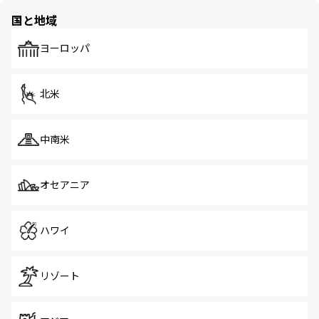
の多様性あふれるカラフルな町は、どこを歩いても新しい
国と地域
発見がある。さらに、治安のよさや充実した公共交通機関
も、旅行者にとっては魅力的なポイント。グルメも豊富
で、ホーカーズは地元の風情を楽しめる外せないスポット
ヨーロッパ
だ。訪れる人を飽きさせないシンガポールで、多様な魅力
を体感しよう。 なお、新着のシンガポール情報は
コンテン
ツ一覧
を参照してほしい。
北米
中南米
オセアニア
ハワイ
リゾート