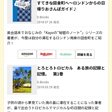
すてきな田舎町へ～ロンドンからの日
帰りおさんぽガイド♪
D-Books
2018.07.26 発売
英会話本でおなじみの「Kayoの“秘密のノート”」シリーズの
著者が、今度は自分の滞在するロンドン南東の田舎町をご紹
介！
詳細を見る
とろとろトロピカル ある旅の記録と
記憶。 第1巻
D-Books
2018.03.29 発売
子供の頃から夢見ていた南の島に滞在することになった筆者
が、島で出合うトロピカルでマジカルな45日間の記録と記