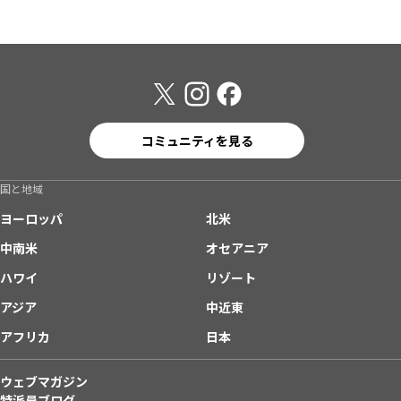
コミュニティを見る
国と地域
ヨーロッパ
北米
中南米
オセアニア
ハワイ
リゾート
アジア
中近東
アフリカ
日本
ウェブマガジン
特派員ブログ