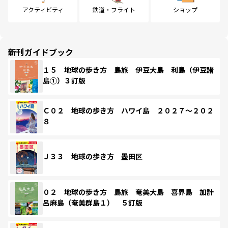
アクティビティ
鉄道・フライト
ショップ
新刊ガイドブック
１５ 地球の歩き方 島旅 伊豆大島 利島（伊豆諸
島①）３訂版
Ｃ０２ 地球の歩き方 ハワイ島 ２０２７～２０２
８
Ｊ３３ 地球の歩き方 墨田区
０２ 地球の歩き方 島旅 奄美大島 喜界島 加計
呂麻島（奄美群島１） ５訂版