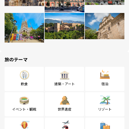
旅のテーマ
飲食
建築・アート
宿泊
イベント・観戦
世界遺産
リゾート