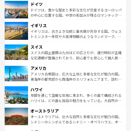
せる。地方によって風土や気候が異なるスペインはその個
ドイツ
で、幅広い魅力が詰まっている。華麗な宮殿、歴史的な大
性で訪れる人を魅了する。 なお、新着のスペイン情報は
コ
聖堂、美しいビーチ、そして豊かな自然が、訪れる者を心
ドイツは、豊かな歴史と多彩な文化が交差するヨーロッパ
ンテンツ一覧
を参照してほしい。
から魅了する。また、フランスは美食の国としても知ら
の中心に位置する国。中世の街並みが残るロマンチック街
れ、フランス料理はユネスコ無形文化遺産にも登録されて
道から、未来を先取りするようなモダンな都市まで多様な
イギリス
いる。シャンパンの発祥地であるランス、プロヴァンスの
顔を持つこの国は、どこを歩いても飽きることがない。ベ
香り高いラベンダー畑など、多彩な楽しみ方が可能だ。さ
ルリンの文化的活気、バイエルン州のアルプスの絶景、そ
イギリスは、古きよき伝統と最先端が共存する国。ウェス
らに、パリ以外の地域にも魅力が溢れており、どの街角に
してライン川沿いのワイン畑といった風景は必見。ビール
トミンスター寺院や大英博物館のようなランドマーク、歴
も豊かな歴史と文化が息づいている。パリ以外の個性あふ
とソーセージを味わいながら地元の人と過ごす楽しい時間
史ある大学都市、美しい丘陵地帯や牧歌的な風景など、エ
れる地方に足を運ぶとそれぞれで全く異なる文化を体験で
スイス
は、お酒好きな人にはぜひ体験してほしい。 なお、新着の
リアごとに異なる魅力がある。また、優雅なアフタヌーン
きるだろう。 なお、新着のフランス情報は
コンテンツ一覧
ドイツ情報は
コンテンツ一覧
を参照してほしい。
ティー、ビール好きにはたまらない英国パブ、サッカー観
スイスの国土面積は九州ほどの広さだが、運行時刻が正確
を参照してほしい。
戦など、本場だからこそできる体験も豊富。イギリスを旅
な交通網が整備されており、初心者でも安心して個人旅行
して楽しみつくそう。 なお、新着のイギリス情報は
コンテ
を楽しめる。日本同様に時刻表どおりの旅が可能だ。中世
アメリカ
ンツ一覧
を参照してほしい。
の建物がそのまま残る町や、スイスならではのユニークな
博物館もあり、アルプス観光だけでなく町歩きも満喫する
アメリカ合衆国は、広大な土地と多様な文化が魅力の国。
ことができる。国民の所得が高いため物価も高いが、旅行
東海岸の都市部から西海岸のカリフォルニアまで、訪れる
者向けの交通パス提供のサービスもあり、うまく活用すれ
場所ごとに異なる風景と体験が待っている。ニューヨーク
ハワイ
ば市内交通費無料で観光を楽しむこともできる。 なお、新
のような巨大都市は、観光、ショッピング、エンターテイ
着のスイス情報は
コンテンツ一覧
を参照してほしい。
ンメントが詰まった刺激的なスポットだ。一方、アメリカ
年間を通じて温暖な気候に恵まれ、多くの島で構成される
西部には大自然が広がり、グランドキャニオンやイエロー
ハワイは、どの島も独自の魅力をもっている。大自然の神
ストーン国立公園といった絶景が堪能できる。さらに、南
秘を感じたいなら、火山が生み出した壮大な景観を誇るハ
オーストラリア
部のニューオーリンズでは、音楽と美食が融合した独特の
ワイ島は見逃せない。また、定番の観光地といえばオアフ
文化が魅力。旅行者はアメリカの各地域で異なる魅力を楽
島だが、静かな自然を求めるならマウイ島やカウアイ島が
オーストラリアは、壮大な自然と多様な文化が魅力の国。
しみながら、その多様性と豊かな歴史を感じることができ
おすすめ。エメラルドグリーンに輝く海をはじめ、豊かな
シドニーのシンボルであるシドニー・オペラハウス、オー
るだろう。車でのロードトリップや列車の旅も、アメリカ
文化や歴史が息づいている。「アロハスピリット」と呼ば
ストラリア東海岸北部に広がる大サンゴ礁地帯グレートバ