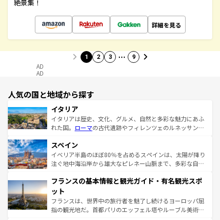
絶景集！
詳細を見る
…
1
2
3
9
AD
AD
人気の国と地域から探す
イタリア
イタリアは歴史、文化、グルメ、自然と多彩な魅力にあふ
れた国。
ローマ
の古代遺跡やフィレンツェのルネッサンス
美術、ヴェネツィアの運河など、歴史あるスポットはもち
スペイン
ろん、トスカーナの美しい田園風景やアマルフィ海岸の絶
景など、自然景観も見逃せない。観光の合間には、本場の
イベリア半島のほぼ80％を占めるスペインは、太陽が降り
ピザやパスタなど、絶品のイタリア料理を堪能することも
注ぐ地中海沿岸から雄大なピレネー山脈まで、多彩な自然
できる。朝目覚めてから夜眠るまで、すべての瞬間を楽し
と文化が詰まったヨーロッパ屈指の旅行先だ。多様な地域
フランスの基本情報と観光ガイド・有名観光スポ
ませてくれるイタリアで、忘れられない旅をしてみよう！
文化が根付くこの国では、情熱的なフラメンコ、熱気あふ
なお、新着のイタリア情報は
コンテンツ一覧
を参照してほ
れる闘牛、そして美味しいタパスが生活の一部となってい
ット
しい。
る。首都マドリードの洗練された雰囲気や、バルセロナの
フランスは、世界中の旅行者を魅了し続けるヨーロッパ屈
アートに溢れた街角から、地方では古代ローマ遺跡や中世
指の観光地だ。首都パリのエッフェル塔やルーブル美術館
の城塞都市、穏やかなビーチリゾートまで多彩な表情を見
といった象徴的なスポットから、田舎町の古風な美しさま