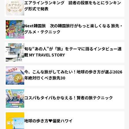
エアラインランキング 読者の投票をもとにランキン
グ形式で発表
Next韓国旅 次の韓国旅行がもっと楽しくなる 旅先・
グルメ・テクニック
旬な“あの人”が「旅」をテーマに語るインタビュー連
載 MY TRAVEL STORY
今、こんな旅がしてみたい！地球の歩き方が選ぶ2026
年絶対行くべき旅先30
コスパもタイパもかなえる！賢者の旅テクニック
地球の歩き方♥偏愛ハワイ