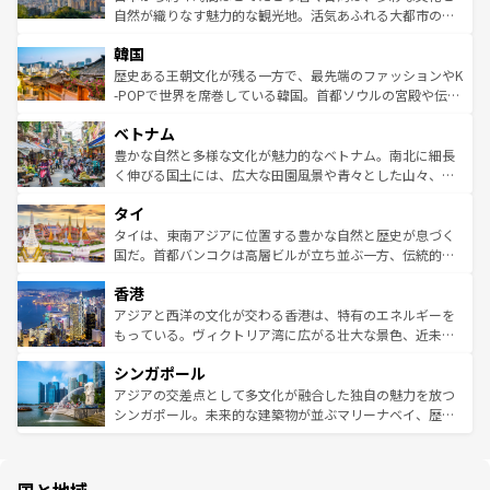
ク、伝統的なフラダンスなど、すべてがハワイの魅力を彩
ど、見どころがたくさん。また、カフェやワイン、オージ
自然が織りなす魅力的な観光地。活気あふれる大都市の台
っている。訪れるたびに新しい発見と感動が待っているハ
ービーフなどの食文化も豊かで、美味しいものであふれて
北やノスタルジックな町並みが人気な九份（ジォウフェ
ワイを、存分に味わってほしい。 なお、新着のハワイ情報
韓国
いる。アクティビティも充実しており、サーフィンやダイ
ン）、静ひつな山岳地帯である台湾東部など、都市の喧騒
は
コンテンツ一覧
を参照してほしい。
ビング、ハイキングなど、アウトドア好きにはたまらな
と山間の静けさが共存しており、訪れる人に新しい発見と
歴史ある王朝文化が残る一方で、最先端のファッションやK
い。オーストラリアの多彩な魅力を存分に味わいつくそ
驚きをもたらしてくれる。また、奥深い台湾の食文化も魅
-POPで世界を席巻している韓国。首都ソウルの宮殿や伝統
う。 なお、新着のオーストラリア情報は
コンテンツ一覧
を
力で、夜市などの屋台グルメから高級料理、ヘルシーで美
家屋が並ぶエリアでは韓国の歴史と文化に浸ることがで
参照してほしい。
ベトナム
容にもいいと評判のスイーツなど、バラエティ豊かな料理
き、地方に足を延ばせば四季折々の自然美を楽しむことが
が味わえる。 なお、新着の台湾情報は
コンテンツ一覧
を参
できる。そして、キムチや焼肉、絶品のストリートフード
豊かな自然と多様な文化が魅力的なベトナム。南北に細長
照してほしい。
まで、さまざまな韓国料理が待っている。夜には、韓国な
く伸びる国土には、広大な田園風景や青々とした山々、世
らではのナイトライフも堪能できる。あたたかいホスピタ
界遺産に登録された壮大な自然景観が点在し、都市部では
タイ
リティに包まれながら、韓国の多彩な魅力を心ゆくまで味
急速な発展と共に伝統が息づく。ハノイの古い町並みやホ
わってみてほしい。 なお、新着の韓国情報は
コンテンツ一
ーチミン市のフランス統治時代の建物も、独特の雰囲気を
タイは、東南アジアに位置する豊かな自然と歴史が息づく
覧
を参照してほしい。
醸し出している。また、バラエティの豊かさとおいしさで
国だ。首都バンコクは高層ビルが立ち並ぶ一方、伝統的な
世界中の食通を魅了してやまないベトナム料理も魅力のひ
寺院や市場がいたるところに点在し、古きよき文化と現代
香港
とつ。フォーやバインミー、ベトナムコーヒーなどは、ぜ
の活気が交差している。北部ではチェンマイなどの山岳地
ひ現地で味わいたい。どの地域を訪れてもあたたかい人々
帯で自然と触れ合い、南部ではプーケットやクラビの美し
アジアと西洋の文化が交わる香港は、特有のエネルギーを
が旅行者を迎えてくれるので、きっと忘れられない旅にな
いビーチでリゾート気分を楽しむことができる。タイ料理
もっている。ヴィクトリア湾に広がる壮大な景色、近未来
るはずだ。 なお、新着のベトナム情報は
コンテンツ一覧
を
は世界的に有名で、屋台から高級レストランまで味覚を刺
的なアートスポット、そして歴史と現代が融合した町並
参照してほしい。
シンガポール
激する。気候は一年中温暖で、どの季節にも異なる楽しみ
み、どこを訪れても感動するはず。観光スポットが密集し
が待っている。親しみやすいタイの人々、仏教を中心とし
ており、効率よく見どころを回れるのも魅力。息をのむよ
アジアの交差点として多文化が融合した独自の魅力を放つ
た文化、そして多様な観光資源が、訪れる旅人を魅了し続
うな絶景から文化的な体験まで、香港を存分に楽しみ尽く
シンガポール。未来的な建築物が並ぶマリーナベイ、歴史
ける。 なお、新着のタイ情報は
コンテンツ一覧
を参照して
そう。 なお、新着の香港情報は
コンテンツ一覧
を参照して
と伝統を感じられるエスニックタウン、多数の緑豊かな公
ほしい。
ほしい。
園や自然保護区など、自然が調和した近代的な景観と文化
の多様性あふれるカラフルな町は、どこを歩いても新しい