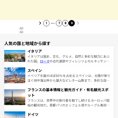
…
1
7
8
9
AD
AD
人気の国と地域から探す
イタリア
イタリアは歴史、文化、グルメ、自然と多彩な魅力にあふ
れた国。
ローマ
の古代遺跡やフィレンツェのルネッサンス
美術、ヴェネツィアの運河など、歴史あるスポットはもち
スペイン
ろん、トスカーナの美しい田園風景やアマルフィ海岸の絶
景など、自然景観も見逃せない。観光の合間には、本場の
イベリア半島のほぼ80％を占めるスペインは、太陽が降り
ピザやパスタなど、絶品のイタリア料理を堪能することも
注ぐ地中海沿岸から雄大なピレネー山脈まで、多彩な自然
できる。朝目覚めてから夜眠るまで、すべての瞬間を楽し
と文化が詰まったヨーロッパ屈指の旅行先だ。多様な地域
フランスの基本情報と観光ガイド・有名観光スポ
ませてくれるイタリアで、忘れられない旅をしてみよう！
文化が根付くこの国では、情熱的なフラメンコ、熱気あふ
なお、新着のイタリア情報は
コンテンツ一覧
を参照してほ
れる闘牛、そして美味しいタパスが生活の一部となってい
ット
しい。
る。首都マドリードの洗練された雰囲気や、バルセロナの
フランスは、世界中の旅行者を魅了し続けるヨーロッパ屈
アートに溢れた街角から、地方では古代ローマ遺跡や中世
指の観光地だ。首都パリのエッフェル塔やルーブル美術館
の城塞都市、穏やかなビーチリゾートまで多彩な表情を見
といった象徴的なスポットから、田舎町の古風な美しさま
せる。地方によって風土や気候が異なるスペインはその個
ドイツ
で、幅広い魅力が詰まっている。華麗な宮殿、歴史的な大