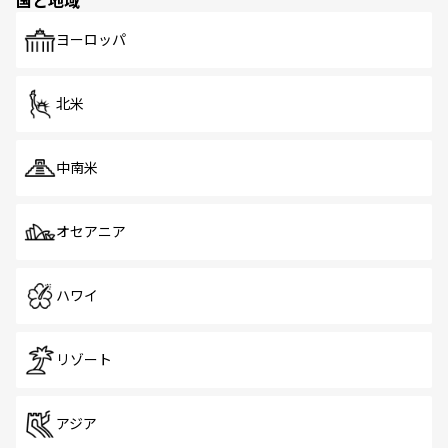
国と地域
発見がある。さらに、治安のよさや充実した公共交通機関
も、旅行者にとっては魅力的なポイント。グルメも豊富
で、ホーカーズは地元の風情を楽しめる外せないスポット
ヨーロッパ
だ。訪れる人を飽きさせないシンガポールで、多様な魅力
を体感しよう。 なお、新着のシンガポール情報は
コンテン
ツ一覧
を参照してほしい。
北米
中南米
オセアニア
ハワイ
リゾート
アジア