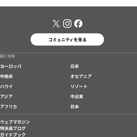
コミュニティを見る
国と地域
ヨーロッパ
北米
中南米
オセアニア
ハワイ
リゾート
アジア
中近東
アフリカ
日本
ウェブマガジン
特派員ブログ
ガイドブック