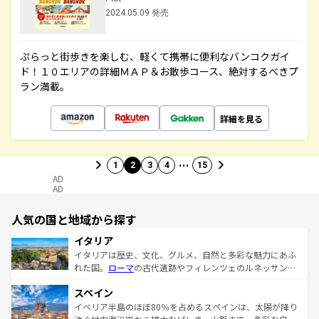
2024.05.09 発売
ぷらっと街歩きを楽しむ、軽くて携帯に便利なバンコクガイ
ド！１０エリアの詳細ＭＡＰ＆お散歩コース、絶対するべきプ
ラン満載。
詳細を見る
…
1
2
3
4
15
AD
AD
人気の国と地域から探す
イタリア
イタリアは歴史、文化、グルメ、自然と多彩な魅力にあふ
れた国。
ローマ
の古代遺跡やフィレンツェのルネッサンス
美術、ヴェネツィアの運河など、歴史あるスポットはもち
スペイン
ろん、トスカーナの美しい田園風景やアマルフィ海岸の絶
景など、自然景観も見逃せない。観光の合間には、本場の
イベリア半島のほぼ80％を占めるスペインは、太陽が降り
ピザやパスタなど、絶品のイタリア料理を堪能することも