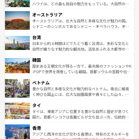
西部には大自然が広がり、グランドキャニオンやイエロー
ハワイは、どの島も独自の魅力をもっている。大自然の神
ストーン国立公園といった絶景が堪能できる。さらに、南
秘を感じたいなら、火山が生み出した壮大な景観を誇るハ
オーストラリア
部のニューオーリンズでは、音楽と美食が融合した独特の
ワイ島は見逃せない。また、定番の観光地といえばオアフ
文化が魅力。旅行者はアメリカの各地域で異なる魅力を楽
島だが、静かな自然を求めるならマウイ島やカウアイ島が
オーストラリアは、壮大な自然と多様な文化が魅力の国。
しみながら、その多様性と豊かな歴史を感じることができ
おすすめ。エメラルドグリーンに輝く海をはじめ、豊かな
シドニーのシンボルであるシドニー・オペラハウス、オー
るだろう。車でのロードトリップや列車の旅も、アメリカ
文化や歴史が息づいている。「アロハスピリット」と呼ば
ストラリア東海岸北部に広がる大サンゴ礁地帯グレートバ
ならではの贅沢な旅のスタイルだ。 なお、新着のアメリカ
台湾
れるおもてなしの心で訪れる人々を迎えてくれるハワイの
リアリーフや大陸中央部にそびえるウルル（エアーズロッ
情報は
コンテンツ一覧
を参照してほしい。
人々、おいしいローカルフードやハワイアンミュージッ
ク）、タスマニアの美しい原生林やケアンズの熱帯雨林な
日本から約４時間ほどでたどり着く台湾は、多彩な文化と
ク、伝統的なフラダンスなど、すべてがハワイの魅力を彩
ど、見どころがたくさん。また、カフェやワイン、オージ
自然が織りなす魅力的な観光地。活気あふれる大都市の台
っている。訪れるたびに新しい発見と感動が待っているハ
ービーフなどの食文化も豊かで、美味しいものであふれて
北やノスタルジックな町並みが人気な九份（ジォウフェ
ワイを、存分に味わってほしい。 なお、新着のハワイ情報
韓国
いる。アクティビティも充実しており、サーフィンやダイ
ン）、静ひつな山岳地帯である台湾東部など、都市の喧騒
は
コンテンツ一覧
を参照してほしい。
ビング、ハイキングなど、アウトドア好きにはたまらな
と山間の静けさが共存しており、訪れる人に新しい発見と
歴史ある王朝文化が残る一方で、最先端のファッションやK
い。オーストラリアの多彩な魅力を存分に味わいつくそ
驚きをもたらしてくれる。また、奥深い台湾の食文化も魅
-POPで世界を席巻している韓国。首都ソウルの宮殿や伝統
う。 なお、新着のオーストラリア情報は
コンテンツ一覧
を
力で、夜市などの屋台グルメから高級料理、ヘルシーで美
家屋が並ぶエリアでは韓国の歴史と文化に浸ることがで
参照してほしい。
ベトナム
容にもいいと評判のスイーツなど、バラエティ豊かな料理
き、地方に足を延ばせば四季折々の自然美を楽しむことが
が味わえる。 なお、新着の台湾情報は
コンテンツ一覧
を参
できる。そして、キムチや焼肉、絶品のストリートフード
豊かな自然と多様な文化が魅力的なベトナム。南北に細長
照してほしい。
まで、さまざまな韓国料理が待っている。夜には、韓国な
く伸びる国土には、広大な田園風景や青々とした山々、世
らではのナイトライフも堪能できる。あたたかいホスピタ
界遺産に登録された壮大な自然景観が点在し、都市部では
タイ
リティに包まれながら、韓国の多彩な魅力を心ゆくまで味
急速な発展と共に伝統が息づく。ハノイの古い町並みやホ
わってみてほしい。 なお、新着の韓国情報は
コンテンツ一
ーチミン市のフランス統治時代の建物も、独特の雰囲気を
タイは、東南アジアに位置する豊かな自然と歴史が息づく
覧
を参照してほしい。
醸し出している。また、バラエティの豊かさとおいしさで
国だ。首都バンコクは高層ビルが立ち並ぶ一方、伝統的な
世界中の食通を魅了してやまないベトナム料理も魅力のひ
寺院や市場がいたるところに点在し、古きよき文化と現代
香港
とつ。フォーやバインミー、ベトナムコーヒーなどは、ぜ
の活気が交差している。北部ではチェンマイなどの山岳地
ひ現地で味わいたい。どの地域を訪れてもあたたかい人々
帯で自然と触れ合い、南部ではプーケットやクラビの美し
アジアと西洋の文化が交わる香港は、特有のエネルギーを
が旅行者を迎えてくれるので、きっと忘れられない旅にな