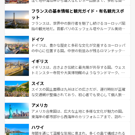
注ぐ地中海沿岸から雄大なピレネー山脈まで、多彩な自然
できる。朝目覚めてから夜眠るまで、すべての瞬間を楽し
と文化が詰まったヨーロッパ屈指の旅行先だ。多様な地域
フランスの基本情報と観光ガイド・有名観光スポ
ませてくれるイタリアで、忘れられない旅をしてみよう！
文化が根付くこの国では、情熱的なフラメンコ、熱気あふ
なお、新着のイタリア情報は
コンテンツ一覧
を参照してほ
れる闘牛、そして美味しいタパスが生活の一部となってい
ット
しい。
る。首都マドリードの洗練された雰囲気や、バルセロナの
フランスは、世界中の旅行者を魅了し続けるヨーロッパ屈
アートに溢れた街角から、地方では古代ローマ遺跡や中世
指の観光地だ。首都パリのエッフェル塔やルーブル美術館
の城塞都市、穏やかなビーチリゾートまで多彩な表情を見
といった象徴的なスポットから、田舎町の古風な美しさま
せる。地方によって風土や気候が異なるスペインはその個
ドイツ
で、幅広い魅力が詰まっている。華麗な宮殿、歴史的な大
性で訪れる人を魅了する。 なお、新着のスペイン情報は
コ
聖堂、美しいビーチ、そして豊かな自然が、訪れる者を心
ドイツは、豊かな歴史と多彩な文化が交差するヨーロッパ
ンテンツ一覧
を参照してほしい。
から魅了する。また、フランスは美食の国としても知ら
の中心に位置する国。中世の街並みが残るロマンチック街
れ、フランス料理はユネスコ無形文化遺産にも登録されて
道から、未来を先取りするようなモダンな都市まで多様な
イギリス
いる。シャンパンの発祥地であるランス、プロヴァンスの
顔を持つこの国は、どこを歩いても飽きることがない。ベ
香り高いラベンダー畑など、多彩な楽しみ方が可能だ。さ
ルリンの文化的活気、バイエルン州のアルプスの絶景、そ
イギリスは、古きよき伝統と最先端が共存する国。ウェス
らに、パリ以外の地域にも魅力が溢れており、どの街角に
してライン川沿いのワイン畑といった風景は必見。ビール
トミンスター寺院や大英博物館のようなランドマーク、歴
も豊かな歴史と文化が息づいている。パリ以外の個性あふ
とソーセージを味わいながら地元の人と過ごす楽しい時間
史ある大学都市、美しい丘陵地帯や牧歌的な風景など、エ
れる地方に足を運ぶとそれぞれで全く異なる文化を体験で
スイス
は、お酒好きな人にはぜひ体験してほしい。 なお、新着の
リアごとに異なる魅力がある。また、優雅なアフタヌーン
きるだろう。 なお、新着のフランス情報は
コンテンツ一覧
ドイツ情報は
コンテンツ一覧
を参照してほしい。
ティー、ビール好きにはたまらない英国パブ、サッカー観
スイスの国土面積は九州ほどの広さだが、運行時刻が正確
を参照してほしい。
戦など、本場だからこそできる体験も豊富。イギリスを旅
な交通網が整備されており、初心者でも安心して個人旅行
して楽しみつくそう。 なお、新着のイギリス情報は
コンテ
を楽しめる。日本同様に時刻表どおりの旅が可能だ。中世
アメリカ
ンツ一覧
を参照してほしい。
の建物がそのまま残る町や、スイスならではのユニークな
博物館もあり、アルプス観光だけでなく町歩きも満喫する
アメリカ合衆国は、広大な土地と多様な文化が魅力の国。
ことができる。国民の所得が高いため物価も高いが、旅行
東海岸の都市部から西海岸のカリフォルニアまで、訪れる
者向けの交通パス提供のサービスもあり、うまく活用すれ
場所ごとに異なる風景と体験が待っている。ニューヨーク
ハワイ
ば市内交通費無料で観光を楽しむこともできる。 なお、新
のような巨大都市は、観光、ショッピング、エンターテイ
着のスイス情報は
コンテンツ一覧
を参照してほしい。
ンメントが詰まった刺激的なスポットだ。一方、アメリカ
年間を通じて温暖な気候に恵まれ、多くの島で構成される