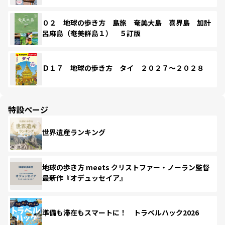
０２ 地球の歩き方 島旅 奄美大島 喜界島 加計
呂麻島（奄美群島１） ５訂版
Ｄ１７ 地球の歩き方 タイ ２０２７～２０２８
特設ページ
世界遺産ランキング
地球の歩き方 meets クリストファー・ノーラン監督
最新作『オデュッセイア』
準備も滞在もスマートに！ トラベルハック2026