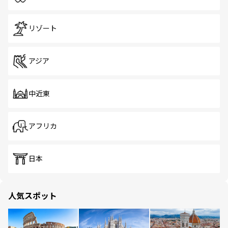
リゾート
アジア
中近東
アフリカ
日本
人気スポット