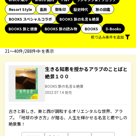
Resort Style
島旅
御朱印
歴史時代
旅の図鑑
BOOKS スペシャルコラボ
BOOKS 旅の名言＆絶景
BOOKS 旅と健康
BOOKS 旅の読み物
BOOKS
D-Books
絞り込み条件を追加
21〜40件/288件中 を表示
生きる知恵を授かるアラブのことばと
絶景１００
BOOKS 旅の名言＆絶景
2022.07.14 発売
古きと新しき、東と西が調和するオリエンタルな世界、アラ
ブ。「地球の歩き方」が贈る、人生を輝かせる名言と癒やしの
絶景集！