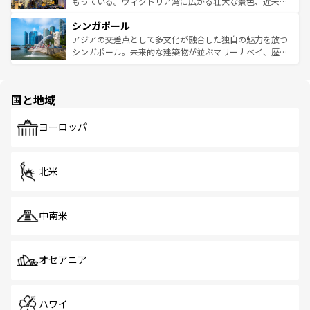
いビーチでリゾート気分を楽しむことができる。タイ料理
もっている。ヴィクトリア湾に広がる壮大な景色、近未来
るはずだ。 なお、新着のベトナム情報は
コンテンツ一覧
を
は世界的に有名で、屋台から高級レストランまで味覚を刺
的なアートスポット、そして歴史と現代が融合した町並
参照してほしい。
シンガポール
激する。気候は一年中温暖で、どの季節にも異なる楽しみ
み、どこを訪れても感動するはず。観光スポットが密集し
が待っている。親しみやすいタイの人々、仏教を中心とし
ており、効率よく見どころを回れるのも魅力。息をのむよ
アジアの交差点として多文化が融合した独自の魅力を放つ
た文化、そして多様な観光資源が、訪れる旅人を魅了し続
うな絶景から文化的な体験まで、香港を存分に楽しみ尽く
シンガポール。未来的な建築物が並ぶマリーナベイ、歴史
ける。 なお、新着のタイ情報は
コンテンツ一覧
を参照して
そう。 なお、新着の香港情報は
コンテンツ一覧
を参照して
と伝統を感じられるエスニックタウン、多数の緑豊かな公
ほしい。
ほしい。
園や自然保護区など、自然が調和した近代的な景観と文化
の多様性あふれるカラフルな町は、どこを歩いても新しい
国と地域
発見がある。さらに、治安のよさや充実した公共交通機関
も、旅行者にとっては魅力的なポイント。グルメも豊富
で、ホーカーズは地元の風情を楽しめる外せないスポット
ヨーロッパ
だ。訪れる人を飽きさせないシンガポールで、多様な魅力
を体感しよう。 なお、新着のシンガポール情報は
コンテン
ツ一覧
を参照してほしい。
北米
中南米
オセアニア
ハワイ