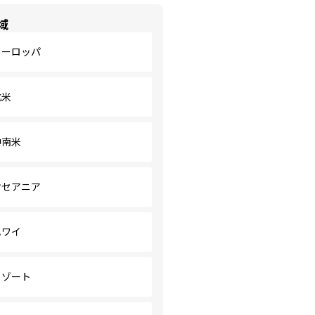
域
ヨーロッパ
北米
中南米
オセアニア
ハワイ
リゾート