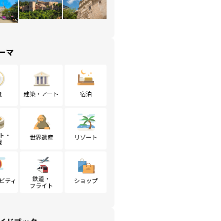
ーマ
食
建築・アート
宿泊
ト・
世界遺産
リゾート
戦
鉄道・
ビティ
ショップ
フライト