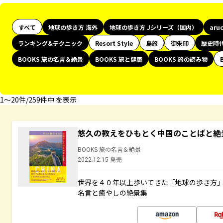
すべて
地球の歩き方 海外
地球の歩き方 Jシリーズ（国内）
aru
ランキング&テクニック
Resort Style
島旅
御朱印
歴史時
BOOKS 旅の名言＆絶景
BOOKS 旅と健康
BOOKS 旅の読み物
1〜20件/259件中 を表示
悠久の教えをひもとく中国のことばと絶
BOOKS 旅の名言＆絶景
2022.12.15 発売
世界を４０年以上歩いてきた「地球の歩き方
名言と癒やしの絶景集