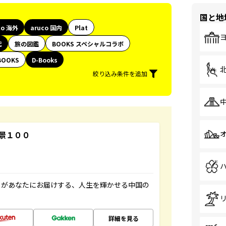
国と地
co 海外
aruco 国内
Plat
代
旅の図鑑
BOOKS スペシャルコラボ
BOOKS
D-Books
絞り込み条件を追加
景１００
」があなたにお届けする、人生を輝かせる中国の
詳細を見る