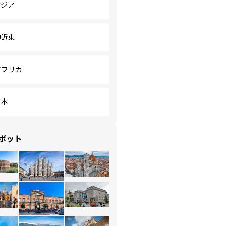
アジア
中近東
アフリカ
日本
ポット