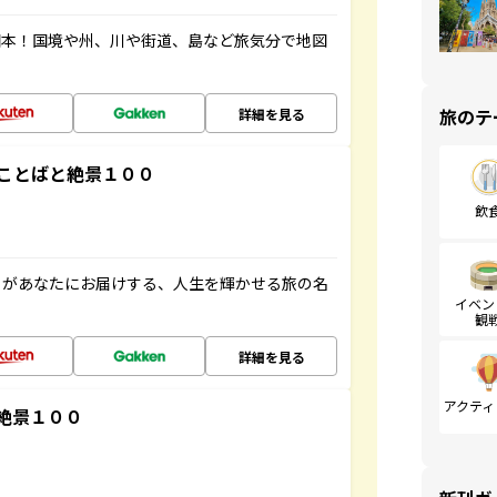
図本！国境や州、川や街道、島など旅気分で地図
旅のテ
詳細を見る
ことばと絶景１００
飲
」があなたにお届けする、人生を輝かせる旅の名
イベン
観
詳細を見る
アクティ
絶景１００