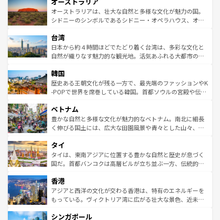
オーストラリア
部のニューオーリンズでは、音楽と美食が融合した独特の
ワイ島は見逃せない。また、定番の観光地といえばオアフ
文化が魅力。旅行者はアメリカの各地域で異なる魅力を楽
島だが、静かな自然を求めるならマウイ島やカウアイ島が
オーストラリアは、壮大な自然と多様な文化が魅力の国。
しみながら、その多様性と豊かな歴史を感じることができ
おすすめ。エメラルドグリーンに輝く海をはじめ、豊かな
シドニーのシンボルであるシドニー・オペラハウス、オー
るだろう。車でのロードトリップや列車の旅も、アメリカ
文化や歴史が息づいている。「アロハスピリット」と呼ば
ストラリア東海岸北部に広がる大サンゴ礁地帯グレートバ
ならではの贅沢な旅のスタイルだ。 なお、新着のアメリカ
台湾
れるおもてなしの心で訪れる人々を迎えてくれるハワイの
リアリーフや大陸中央部にそびえるウルル（エアーズロッ
情報は
コンテンツ一覧
を参照してほしい。
人々、おいしいローカルフードやハワイアンミュージッ
ク）、タスマニアの美しい原生林やケアンズの熱帯雨林な
日本から約４時間ほどでたどり着く台湾は、多彩な文化と
ク、伝統的なフラダンスなど、すべてがハワイの魅力を彩
ど、見どころがたくさん。また、カフェやワイン、オージ
自然が織りなす魅力的な観光地。活気あふれる大都市の台
っている。訪れるたびに新しい発見と感動が待っているハ
ービーフなどの食文化も豊かで、美味しいものであふれて
北やノスタルジックな町並みが人気な九份（ジォウフェ
ワイを、存分に味わってほしい。 なお、新着のハワイ情報
韓国
いる。アクティビティも充実しており、サーフィンやダイ
ン）、静ひつな山岳地帯である台湾東部など、都市の喧騒
は
コンテンツ一覧
を参照してほしい。
ビング、ハイキングなど、アウトドア好きにはたまらな
と山間の静けさが共存しており、訪れる人に新しい発見と
歴史ある王朝文化が残る一方で、最先端のファッションやK
い。オーストラリアの多彩な魅力を存分に味わいつくそ
驚きをもたらしてくれる。また、奥深い台湾の食文化も魅
-POPで世界を席巻している韓国。首都ソウルの宮殿や伝統
う。 なお、新着のオーストラリア情報は
コンテンツ一覧
を
力で、夜市などの屋台グルメから高級料理、ヘルシーで美
家屋が並ぶエリアでは韓国の歴史と文化に浸ることがで
参照してほしい。
ベトナム
容にもいいと評判のスイーツなど、バラエティ豊かな料理
き、地方に足を延ばせば四季折々の自然美を楽しむことが
が味わえる。 なお、新着の台湾情報は
コンテンツ一覧
を参
できる。そして、キムチや焼肉、絶品のストリートフード
豊かな自然と多様な文化が魅力的なベトナム。南北に細長
照してほしい。
まで、さまざまな韓国料理が待っている。夜には、韓国な
く伸びる国土には、広大な田園風景や青々とした山々、世
らではのナイトライフも堪能できる。あたたかいホスピタ
界遺産に登録された壮大な自然景観が点在し、都市部では
タイ
リティに包まれながら、韓国の多彩な魅力を心ゆくまで味
急速な発展と共に伝統が息づく。ハノイの古い町並みやホ
わってみてほしい。 なお、新着の韓国情報は
コンテンツ一
ーチミン市のフランス統治時代の建物も、独特の雰囲気を
タイは、東南アジアに位置する豊かな自然と歴史が息づく
覧
を参照してほしい。
醸し出している。また、バラエティの豊かさとおいしさで
国だ。首都バンコクは高層ビルが立ち並ぶ一方、伝統的な
世界中の食通を魅了してやまないベトナム料理も魅力のひ
寺院や市場がいたるところに点在し、古きよき文化と現代
香港
とつ。フォーやバインミー、ベトナムコーヒーなどは、ぜ
の活気が交差している。北部ではチェンマイなどの山岳地
ひ現地で味わいたい。どの地域を訪れてもあたたかい人々
帯で自然と触れ合い、南部ではプーケットやクラビの美し
アジアと西洋の文化が交わる香港は、特有のエネルギーを
が旅行者を迎えてくれるので、きっと忘れられない旅にな
いビーチでリゾート気分を楽しむことができる。タイ料理
もっている。ヴィクトリア湾に広がる壮大な景色、近未来
るはずだ。 なお、新着のベトナム情報は
コンテンツ一覧
を
は世界的に有名で、屋台から高級レストランまで味覚を刺
的なアートスポット、そして歴史と現代が融合した町並
参照してほしい。
シンガポール
激する。気候は一年中温暖で、どの季節にも異なる楽しみ
み、どこを訪れても感動するはず。観光スポットが密集し