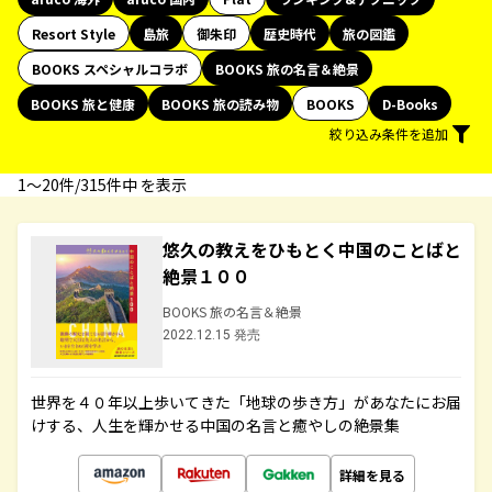
Resort Style
島旅
御朱印
歴史時代
旅の図鑑
BOOKS スペシャルコラボ
BOOKS 旅の名言＆絶景
BOOKS 旅と健康
BOOKS 旅の読み物
BOOKS
D-Books
絞り込み条件を追加
1〜20件/315件中 を表示
悠久の教えをひもとく中国のことばと
絶景１００
BOOKS 旅の名言＆絶景
2022.12.15 発売
世界を４０年以上歩いてきた「地球の歩き方」があなたにお届
けする、人生を輝かせる中国の名言と癒やしの絶景集
詳細を見る