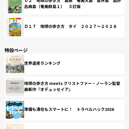
０２ 地球の歩き方 島旅 奄美大島 喜界島 加計
呂麻島（奄美群島１） ５訂版
Ｄ１７ 地球の歩き方 タイ ２０２７～２０２８
特設ページ
世界遺産ランキング
地球の歩き方 meets クリストファー・ノーラン監督
最新作『オデュッセイア』
準備も滞在もスマートに！ トラベルハック2026