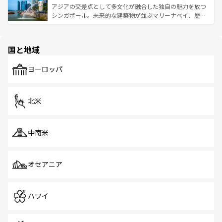
が待っている。親しみやすいタイの人々、仏教を中心とし
ており、効率よく見どころを回れるのも魅力。息をのむよ
アジアの交差点として多文化が融合した独自の魅力を放つ
た文化、そして多様な観光資源が、訪れる旅人を魅了し続
うな絶景から文化的な体験まで、香港を存分に楽しみ尽く
シンガポール。未来的な建築物が並ぶマリーナベイ、歴史
ける。 なお、新着のタイ情報は
コンテンツ一覧
を参照して
そう。 なお、新着の香港情報は
コンテンツ一覧
を参照して
と伝統を感じられるエスニックタウン、多数の緑豊かな公
ほしい。
ほしい。
園や自然保護区など、自然が調和した近代的な景観と文化
の多様性あふれるカラフルな町は、どこを歩いても新しい
国と地域
発見がある。さらに、治安のよさや充実した公共交通機関
も、旅行者にとっては魅力的なポイント。グルメも豊富
で、ホーカーズは地元の風情を楽しめる外せないスポット
ヨーロッパ
だ。訪れる人を飽きさせないシンガポールで、多様な魅力
を体感しよう。 なお、新着のシンガポール情報は
コンテン
ツ一覧
を参照してほしい。
北米
中南米
オセアニア
ハワイ