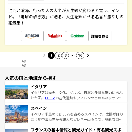
混沌と喧噪、行った人の大半が人生観が変わると言う、イン
ド。「地球の歩き方」が贈る、人生を輝かせる名言と癒やしの
絶景集！
詳細を見る
…
1
2
3
16
AD
AD
人気の国と地域から探す
イタリア
イタリアは歴史、文化、グルメ、自然と多彩な魅力にあふ
れた国。
ローマ
の古代遺跡やフィレンツェのルネッサンス
美術、ヴェネツィアの運河など、歴史あるスポットはもち
スペイン
ろん、トスカーナの美しい田園風景やアマルフィ海岸の絶
景など、自然景観も見逃せない。観光の合間には、本場の
イベリア半島のほぼ80％を占めるスペインは、太陽が降り
ピザやパスタなど、絶品のイタリア料理を堪能することも
注ぐ地中海沿岸から雄大なピレネー山脈まで、多彩な自然
できる。朝目覚めてから夜眠るまで、すべての瞬間を楽し
と文化が詰まったヨーロッパ屈指の旅行先だ。多様な地域
フランスの基本情報と観光ガイド・有名観光スポ
ませてくれるイタリアで、忘れられない旅をしてみよう！
文化が根付くこの国では、情熱的なフラメンコ、熱気あふ