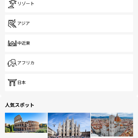
リゾート
アジア
中近東
アフリカ
日本
人気スポット