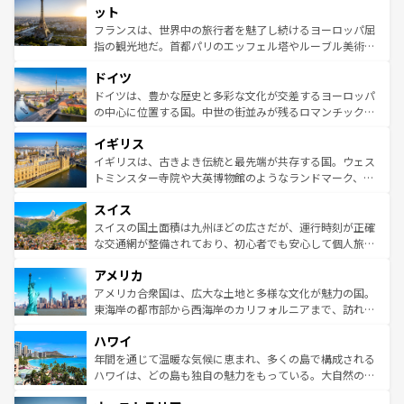
なお、新着のイタリア情報は
コンテンツ一覧
を参照してほ
れる闘牛、そして美味しいタパスが生活の一部となってい
ット
しい。
る。首都マドリードの洗練された雰囲気や、バルセロナの
フランスは、世界中の旅行者を魅了し続けるヨーロッパ屈
アートに溢れた街角から、地方では古代ローマ遺跡や中世
指の観光地だ。首都パリのエッフェル塔やルーブル美術館
の城塞都市、穏やかなビーチリゾートまで多彩な表情を見
といった象徴的なスポットから、田舎町の古風な美しさま
せる。地方によって風土や気候が異なるスペインはその個
ドイツ
で、幅広い魅力が詰まっている。華麗な宮殿、歴史的な大
性で訪れる人を魅了する。 なお、新着のスペイン情報は
コ
聖堂、美しいビーチ、そして豊かな自然が、訪れる者を心
ドイツは、豊かな歴史と多彩な文化が交差するヨーロッパ
ンテンツ一覧
を参照してほしい。
から魅了する。また、フランスは美食の国としても知ら
の中心に位置する国。中世の街並みが残るロマンチック街
れ、フランス料理はユネスコ無形文化遺産にも登録されて
道から、未来を先取りするようなモダンな都市まで多様な
イギリス
いる。シャンパンの発祥地であるランス、プロヴァンスの
顔を持つこの国は、どこを歩いても飽きることがない。ベ
香り高いラベンダー畑など、多彩な楽しみ方が可能だ。さ
ルリンの文化的活気、バイエルン州のアルプスの絶景、そ
イギリスは、古きよき伝統と最先端が共存する国。ウェス
らに、パリ以外の地域にも魅力が溢れており、どの街角に
してライン川沿いのワイン畑といった風景は必見。ビール
トミンスター寺院や大英博物館のようなランドマーク、歴
も豊かな歴史と文化が息づいている。パリ以外の個性あふ
とソーセージを味わいながら地元の人と過ごす楽しい時間
史ある大学都市、美しい丘陵地帯や牧歌的な風景など、エ
れる地方に足を運ぶとそれぞれで全く異なる文化を体験で
スイス
は、お酒好きな人にはぜひ体験してほしい。 なお、新着の
リアごとに異なる魅力がある。また、優雅なアフタヌーン
きるだろう。 なお、新着のフランス情報は
コンテンツ一覧
ドイツ情報は
コンテンツ一覧
を参照してほしい。
ティー、ビール好きにはたまらない英国パブ、サッカー観
スイスの国土面積は九州ほどの広さだが、運行時刻が正確
を参照してほしい。
戦など、本場だからこそできる体験も豊富。イギリスを旅
な交通網が整備されており、初心者でも安心して個人旅行
して楽しみつくそう。 なお、新着のイギリス情報は
コンテ
を楽しめる。日本同様に時刻表どおりの旅が可能だ。中世
アメリカ
ンツ一覧
を参照してほしい。
の建物がそのまま残る町や、スイスならではのユニークな
博物館もあり、アルプス観光だけでなく町歩きも満喫する
アメリカ合衆国は、広大な土地と多様な文化が魅力の国。
ことができる。国民の所得が高いため物価も高いが、旅行
東海岸の都市部から西海岸のカリフォルニアまで、訪れる
者向けの交通パス提供のサービスもあり、うまく活用すれ
場所ごとに異なる風景と体験が待っている。ニューヨーク
ハワイ
ば市内交通費無料で観光を楽しむこともできる。 なお、新
のような巨大都市は、観光、ショッピング、エンターテイ
着のスイス情報は
コンテンツ一覧
を参照してほしい。
ンメントが詰まった刺激的なスポットだ。一方、アメリカ
年間を通じて温暖な気候に恵まれ、多くの島で構成される
西部には大自然が広がり、グランドキャニオンやイエロー
ハワイは、どの島も独自の魅力をもっている。大自然の神
ストーン国立公園といった絶景が堪能できる。さらに、南
秘を感じたいなら、火山が生み出した壮大な景観を誇るハ