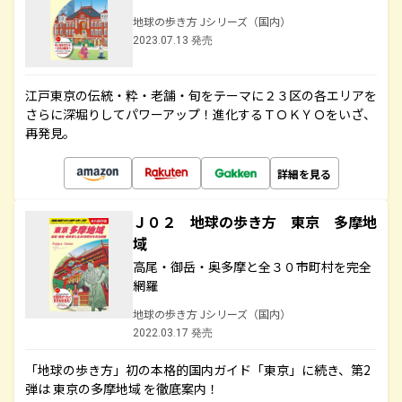
地球の歩き方 Jシリーズ（国内）
2023.07.13 発売
江戸東京の伝統・粋・老舗・旬をテーマに２３区の各エリアを
さらに深堀りしてパワーアップ！進化するＴＯＫＹＯをいざ、
再発見。
詳細を見る
Ｊ０２ 地球の歩き方 東京 多摩地
域
高尾・御岳・奥多摩と全３０市町村を完全
網羅
地球の歩き方 Jシリーズ（国内）
2022.03.17 発売
「地球の歩き方」初の本格的国内ガイド「東京」に続き、第2
弾は 東京の多摩地域 を徹底案内！