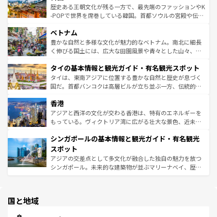
ビング、ハイキングなど、アウトドア好きにはたまらな
と山間の静けさが共存しており、訪れる人に新しい発見と
歴史ある王朝文化が残る一方で、最先端のファッションやK
い。オーストラリアの多彩な魅力を存分に味わいつくそ
驚きをもたらしてくれる。また、奥深い台湾の食文化も魅
-POPで世界を席巻している韓国。首都ソウルの宮殿や伝統
う。 なお、新着のオーストラリア情報は
コンテンツ一覧
を
力で、夜市などの屋台グルメから高級料理、ヘルシーで美
家屋が並ぶエリアでは韓国の歴史と文化に浸ることがで
参照してほしい。
ベトナム
容にもいいと評判のスイーツなど、バラエティ豊かな料理
き、地方に足を延ばせば四季折々の自然美を楽しむことが
が味わえる。 なお、新着の台湾情報は
コンテンツ一覧
を参
できる。そして、キムチや焼肉、絶品のストリートフード
豊かな自然と多様な文化が魅力的なベトナム。南北に細長
照してほしい。
まで、さまざまな韓国料理が待っている。夜には、韓国な
く伸びる国土には、広大な田園風景や青々とした山々、世
らではのナイトライフも堪能できる。あたたかいホスピタ
界遺産に登録された壮大な自然景観が点在し、都市部では
タイの基本情報と観光ガイド・有名観光スポット
リティに包まれながら、韓国の多彩な魅力を心ゆくまで味
急速な発展と共に伝統が息づく。ハノイの古い町並みやホ
わってみてほしい。 なお、新着の韓国情報は
コンテンツ一
ーチミン市のフランス統治時代の建物も、独特の雰囲気を
タイは、東南アジアに位置する豊かな自然と歴史が息づく
覧
を参照してほしい。
醸し出している。また、バラエティの豊かさとおいしさで
国だ。首都バンコクは高層ビルが立ち並ぶ一方、伝統的な
世界中の食通を魅了してやまないベトナム料理も魅力のひ
寺院や市場がいたるところに点在し、古きよき文化と現代
香港
とつ。フォーやバインミー、ベトナムコーヒーなどは、ぜ
の活気が交差している。北部ではチェンマイなどの山岳地
ひ現地で味わいたい。どの地域を訪れてもあたたかい人々
帯で自然と触れ合い、南部ではプーケットやクラビの美し
アジアと西洋の文化が交わる香港は、特有のエネルギーを
が旅行者を迎えてくれるので、きっと忘れられない旅にな
いビーチでリゾート気分を楽しむことができる。タイ料理
もっている。ヴィクトリア湾に広がる壮大な景色、近未来
るはずだ。 なお、新着のベトナム情報は
コンテンツ一覧
を
は世界的に有名で、屋台から高級レストランまで味覚を刺
的なアートスポット、そして歴史と現代が融合した町並
参照してほしい。
シンガポールの基本情報と観光ガイド・有名観光
激する。気候は一年中温暖で、どの季節にも異なる楽しみ
み、どこを訪れても感動するはず。観光スポットが密集し
が待っている。親しみやすいタイの人々、仏教を中心とし
ており、効率よく見どころを回れるのも魅力。息をのむよ
スポット
た文化、そして多様な観光資源が、訪れる旅人を魅了し続
うな絶景から文化的な体験まで、香港を存分に楽しみ尽く
アジアの交差点として多文化が融合した独自の魅力を放つ
ける。 なお、新着のタイ情報は
コンテンツ一覧
を参照して
そう。 なお、新着の香港情報は
コンテンツ一覧
を参照して
シンガポール。未来的な建築物が並ぶマリーナベイ、歴史
ほしい。
ほしい。
と伝統を感じられるエスニックタウン、多数の緑豊かな公
園や自然保護区など、自然が調和した近代的な景観と文化
の多様性あふれるカラフルな町は、どこを歩いても新しい
国と地域
発見がある。さらに、治安のよさや充実した公共交通機関
も、旅行者にとっては魅力的なポイント。グルメも豊富