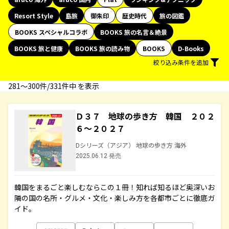
Resort Style
島旅
御朱印
歴史時代
旅の図鑑
BOOKS スペシャルコラボ
BOOKS 旅の名言＆絶景
BOOKS 旅と健康
BOOKS 旅の読み物
BOOKS
D-Books
絞り込み条件を追加
281〜300件/331件中 を表示
Ｄ３７ 地球の歩き方 韓国 ２０２
６～２０２７
Dシリーズ（アジア） 地球の歩き方 海外
2025.06.12 発売
韓国をまるごと楽しむならこの１冊！知れば知るほど奥深いお
隣の国の名所・グルメ・文化・楽しみ方を各都市ごとに徹底ガ
イド。