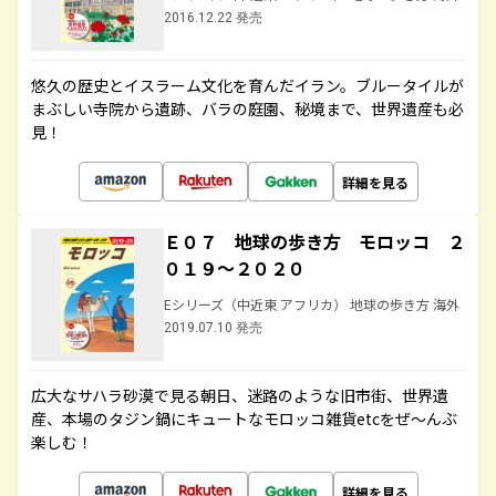
2016.12.22 発売
悠久の歴史とイスラーム文化を育んだイラン。ブルータイルが
まぶしい寺院から遺跡、バラの庭園、秘境まで、世界遺産も必
見！
詳細を見る
Ｅ０７ 地球の歩き方 モロッコ ２
０１９～２０２０
Eシリーズ（中近東 アフリカ） 地球の歩き方 海外
2019.07.10 発売
広大なサハラ砂漠で見る朝日、迷路のような旧市街、世界遺
産、本場のタジン鍋にキュートなモロッコ雑貨etcをぜ～んぶ
楽しむ！
詳細を見る