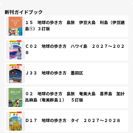
新刊ガイドブック
１５ 地球の歩き方 島旅 伊豆大島 利島（伊豆諸
島①）３訂版
Ｃ０２ 地球の歩き方 ハワイ島 ２０２７～２０２
８
Ｊ３３ 地球の歩き方 墨田区
０２ 地球の歩き方 島旅 奄美大島 喜界島 加計
呂麻島（奄美群島１） ５訂版
Ｄ１７ 地球の歩き方 タイ ２０２７～２０２８