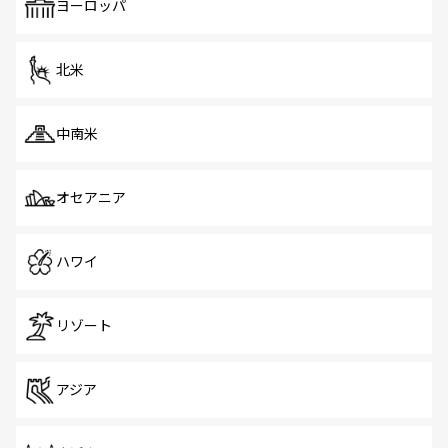
で、ホーカーズは地元の風情を楽しめる外せないスポット
ヨーロッパ
だ。訪れる人を飽きさせないシンガポールで、多様な魅力
を体感しよう。 なお、新着のシンガポール情報は
コンテン
ツ一覧
を参照してほしい。
北米
中南米
オセアニア
ハワイ
リゾート
アジア