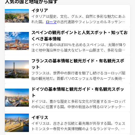
人気の国と地域から探す
イタリア
イタリアは歴史、文化、グルメ、自然と多彩な魅力にあふ
れた国。
ローマ
の古代遺跡やフィレンツェのルネッサンス
美術、ヴェネツィアの運河など、歴史あるスポットはもち
スペインの観光ポイントと人気スポット・知ってお
ろん、トスカーナの美しい田園風景やアマルフィ海岸の絶
景など、自然景観も見逃せない。観光の合間には、本場の
くべき基本情報
ピザやパスタなど、絶品のイタリア料理を堪能することも
イベリア半島のほぼ80％を占めるスペインは、太陽が降り
できる。朝目覚めてから夜眠るまで、すべての瞬間を楽し
注ぐ地中海沿岸から雄大なピレネー山脈まで、多彩な自然
ませてくれるイタリアで、忘れられない旅をしてみよう！
と文化が詰まったヨーロッパ屈指の旅行先だ。多様な地域
なお、新着のイタリア情報は
コンテンツ一覧
を参照してほ
フランスの基本情報と観光ガイド・有名観光スポ
文化が根付くこの国では、情熱的なフラメンコ、熱気あふ
しい。
れる闘牛、そして美味しいタパスが生活の一部となってい
ット
る。首都マドリードの洗練された雰囲気や、バルセロナの
フランスは、世界中の旅行者を魅了し続けるヨーロッパ屈
アートに溢れた街角から、地方では古代ローマ遺跡や中世
指の観光地だ。首都パリのエッフェル塔やルーブル美術館
の城塞都市、穏やかなビーチリゾートまで多彩な表情を見
といった象徴的なスポットから、田舎町の古風な美しさま
せる。地方によって風土や気候が異なるスペインはその個
ドイツの基本情報と観光ガイド・有名観光スポッ
で、幅広い魅力が詰まっている。華麗な宮殿、歴史的な大
性で訪れる人を魅了する。 なお、新着のスペイン情報は
コ
聖堂、美しいビーチ、そして豊かな自然が、訪れる者を心
ト
ンテンツ一覧
を参照してほしい。
から魅了する。また、フランスは美食の国としても知ら
ドイツは、豊かな歴史と多彩な文化が交差するヨーロッパ
れ、フランス料理はユネスコ無形文化遺産にも登録されて
の中心に位置する国。中世の街並みが残るロマンチック街
いる。シャンパンの発祥地であるランス、プロヴァンスの
道から、未来を先取りするようなモダンな都市まで多様な
香り高いラベンダー畑など、多彩な楽しみ方が可能だ。さ
イギリス
顔を持つこの国は、どこを歩いても飽きることがない。ベ
らに、パリ以外の地域にも魅力が溢れており、どの街角に
ルリンの文化的活気、バイエルン州のアルプスの絶景、そ
イギリスは、古きよき伝統と最先端が共存する国。ウェス
も豊かな歴史と文化が息づいている。パリ以外の個性あふ
してライン川沿いのワイン畑といった風景は必見。ビール
トミンスター寺院や大英博物館のようなランドマーク、歴
れる地方に足を運ぶとそれぞれで全く異なる文化を体験で
とソーセージを味わいながら地元の人と過ごす楽しい時間
史ある大学都市、美しい丘陵地帯や牧歌的な風景など、エ