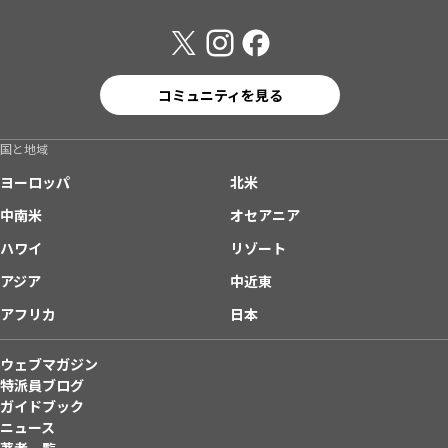
コミュニティを見る
国と地域
ヨーロッパ
北米
中南米
オセアニア
ハワイ
リゾート
アジア
中近東
アフリカ
日本
ウェブマガジン
特派員ブログ
ガイドブック
ニュース
著者一覧