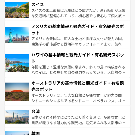
きるだろう。 なお、新着のフランス情報は
コンテンツ一覧
スイス
は、お酒好きな人にはぜひ体験してほしい。 なお、新着の
リアごとに異なる魅力がある。また、優雅なアフタヌーン
を参照してほしい。
ドイツ情報は
コンテンツ一覧
を参照してほしい。
ティー、ビール好きにはたまらない英国パブ、サッカー観
スイスの国土面積は九州ほどの広さだが、運行時刻が正確
戦など、本場だからこそできる体験も豊富。イギリスを旅
な交通網が整備されており、初心者でも安心して個人旅行
して楽しみつくそう。 なお、新着のイギリス情報は
コンテ
を楽しめる。日本同様に時刻表どおりの旅が可能だ。中世
アメリカの基本情報と観光ガイド・有名観光スポ
ンツ一覧
を参照してほしい。
の建物がそのまま残る町や、スイスならではのユニークな
博物館もあり、アルプス観光だけでなく町歩きも満喫する
ット
ことができる。国民の所得が高いため物価も高いが、旅行
アメリカ合衆国は、広大な土地と多様な文化が魅力の国。
者向けの交通パス提供のサービスもあり、うまく活用すれ
東海岸の都市部から西海岸のカリフォルニアまで、訪れる
ば市内交通費無料で観光を楽しむこともできる。 なお、新
場所ごとに異なる風景と体験が待っている。ニューヨーク
着のスイス情報は
コンテンツ一覧
を参照してほしい。
ハワイの基本情報と観光ガイド・有名観光スポッ
のような巨大都市は、観光、ショッピング、エンターテイ
ンメントが詰まった刺激的なスポットだ。一方、アメリカ
ト
西部には大自然が広がり、グランドキャニオンやイエロー
年間を通じて温暖な気候に恵まれ、多くの島で構成される
ストーン国立公園といった絶景が堪能できる。さらに、南
ハワイは、どの島も独自の魅力をもっている。大自然の神
部のニューオーリンズでは、音楽と美食が融合した独特の
秘を感じたいなら、火山が生み出した壮大な景観を誇るハ
文化が魅力。旅行者はアメリカの各地域で異なる魅力を楽
オーストラリアの基本情報と観光ガイド・有名観
ワイ島は見逃せない。また、定番の観光地といえばオアフ
しみながら、その多様性と豊かな歴史を感じることができ
島だが、静かな自然を求めるならマウイ島やカウアイ島が
光スポット
るだろう。車でのロードトリップや列車の旅も、アメリカ
おすすめ。エメラルドグリーンに輝く海をはじめ、豊かな
オーストラリアは、壮大な自然と多様な文化が魅力の国。
ならではの贅沢な旅のスタイルだ。 なお、新着のアメリカ
文化や歴史が息づいている。「アロハスピリット」と呼ば
シドニーのシンボルであるシドニー・オペラハウス、オー
情報は
コンテンツ一覧
を参照してほしい。
れるおもてなしの心で訪れる人々を迎えてくれるハワイの
ストラリア東海岸北部に広がる大サンゴ礁地帯グレートバ
人々、おいしいローカルフードやハワイアンミュージッ
台湾
リアリーフや大陸中央部にそびえるウルル（エアーズロッ
ク、伝統的なフラダンスなど、すべてがハワイの魅力を彩
ク）、タスマニアの美しい原生林やケアンズの熱帯雨林な
日本から約４時間ほどでたどり着く台湾は、多彩な文化と
っている。訪れるたびに新しい発見と感動が待っているハ
ど、見どころがたくさん。また、カフェやワイン、オージ
自然が織りなす魅力的な観光地。活気あふれる大都市の台
ワイを、存分に味わってほしい。 なお、新着のハワイ情報
ービーフなどの食文化も豊かで、美味しいものであふれて
北やノスタルジックな町並みが人気な九份（ジォウフェ
は
コンテンツ一覧
を参照してほしい。
韓国
いる。アクティビティも充実しており、サーフィンやダイ
ン）、静ひつな山岳地帯である台湾東部など、都市の喧騒