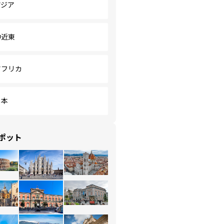
アジア
中近東
アフリカ
日本
ポット