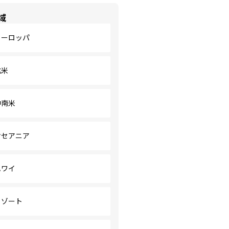
域
ヨーロッパ
北米
中南米
オセアニア
ハワイ
リゾート