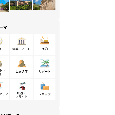
ーマ
食
建築・アート
宿泊
ト・
世界遺産
リゾート
戦
鉄道・
ビティ
ショップ
フライト