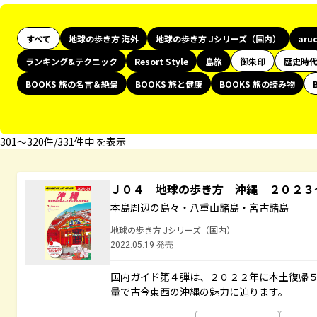
すべて
地球の歩き方 海外
地球の歩き方 Jシリーズ（国内）
aru
ランキング&テクニック
Resort Style
島旅
御朱印
歴史時
BOOKS 旅の名言＆絶景
BOOKS 旅と健康
BOOKS 旅の読み物
301〜320件/331件中 を表示
Ｊ０４ 地球の歩き方 沖縄 ２０２
本島周辺の島々・八重山諸島・宮古諸島
地球の歩き方 Jシリーズ（国内）
2022.05.19 発売
国内ガイド第４弾は、２０２２年に本土復帰
量で古今東西の沖縄の魅力に迫ります。