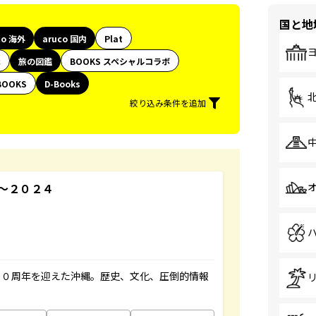
国と地
co 海外
aruco 国内
Plat
代
旅の図鑑
BOOKS スペシャルコラボ
BOOKS
D-Books
絞り込み条件を追加
３～２０２４
５０周年を迎えた沖縄。歴史、文化、圧倒的情報