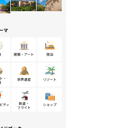
ーマ
食
建築・アート
宿泊
ト・
世界遺産
リゾート
戦
鉄道・
ビティ
ショップ
フライト