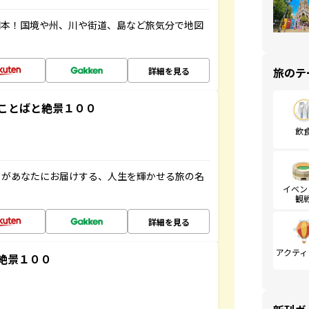
図本！国境や州、川や街道、島など旅気分で地図
旅のテ
詳細を見る
ことばと絶景１００
飲
」があなたにお届けする、人生を輝かせる旅の名
イベン
観
詳細を見る
アクティ
絶景１００