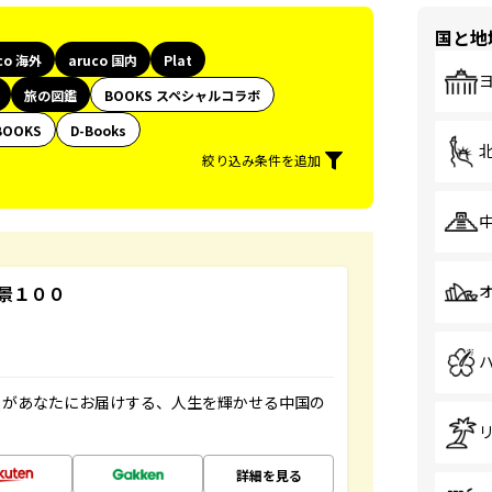
国と地
co 海外
aruco 国内
Plat
旅の図鑑
BOOKS スペシャルコラボ
BOOKS
D-Books
絞り込み条件を追加
景１００
」があなたにお届けする、人生を輝かせる中国の
詳細を見る