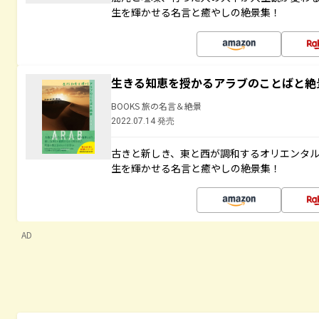
生を輝かせる名言と癒やしの絶景集！
生きる知恵を授かるアラブのことばと絶
BOOKS 旅の名言＆絶景
2022.07.14 発売
古きと新しき、東と西が調和するオリエンタ
生を輝かせる名言と癒やしの絶景集！
AD