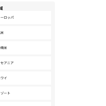
域
ヨーロッパ
北米
中南米
オセアニア
ハワイ
リゾート