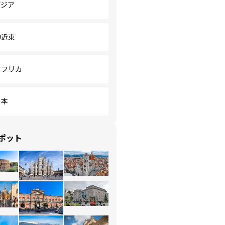
アジア
中近東
アフリカ
日本
ポット