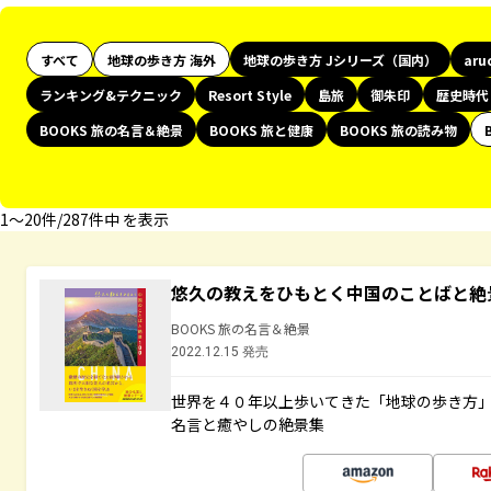
すべて
地球の歩き方 海外
地球の歩き方 Jシリーズ（国内）
aru
ランキング&テクニック
Resort Style
島旅
御朱印
歴史時代
BOOKS 旅の名言＆絶景
BOOKS 旅と健康
BOOKS 旅の読み物
1〜20件/287件中 を表示
悠久の教えをひもとく中国のことばと絶
BOOKS 旅の名言＆絶景
2022.12.15 発売
世界を４０年以上歩いてきた「地球の歩き方
名言と癒やしの絶景集